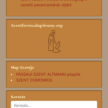
vezető parancsolatok útján!
Szentferencalapitvany.org
Nap Szentje
PASSAUI SZENT ALTMANN püspök
SZENT DOMONKOS
Keresés