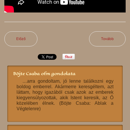
Előző
Tovább
Böjte Csaba ofm gondolata
…arra gondoltam, jó lenne találkozni egy
boldog emberrel. Akármerre keresgéltem, azt
láttam, hogy igazából csak azok az emberek
kiegyensúlyozottak, akik Istent keresik, az Ő
közelében élnek. (Böjte Csaba: Ablak a
Végtelenre)