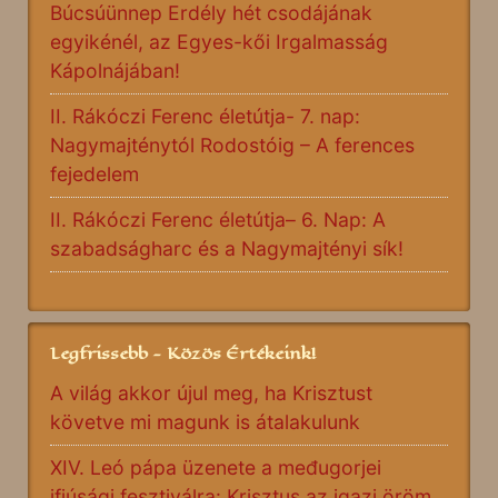
Búcsúünnep Erdély hét csodájának
egyikénél, az Egyes-kői Irgalmasság
Kápolnájában!
II. Rákóczi Ferenc életútja- 7. nap:
Nagymajténytól Rodostóig – A ferences
fejedelem
II. Rákóczi Ferenc életútja– 6. Nap: A
szabadságharc és a Nagymajtényi sík!
Legfrissebb - Közös Értékeink!
A világ akkor újul meg, ha Krisztust
követve mi magunk is átalakulunk
XIV. Leó pápa üzenete a međugorjei
ifjúsági fesztiválra: Krisztus az igazi öröm