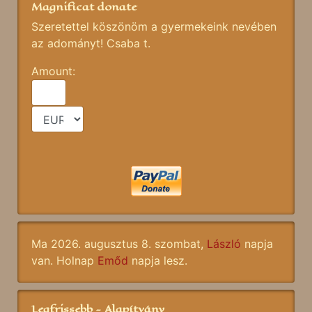
Magnificat donate
Szeretettel köszönöm a gyermekeink nevében
az adományt! Csaba t.
Amount:
Ma 2026. augusztus 8. szombat,
László
napja
van. Holnap
Emőd
napja lesz.
Legfrissebb - Alapítvány