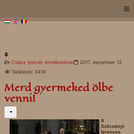
Csaba testvér elmélkedései
2017. december 12.
Találatok: 3419
Merd gyermeked ölbe
venni!
A
Szécsényi
ferences