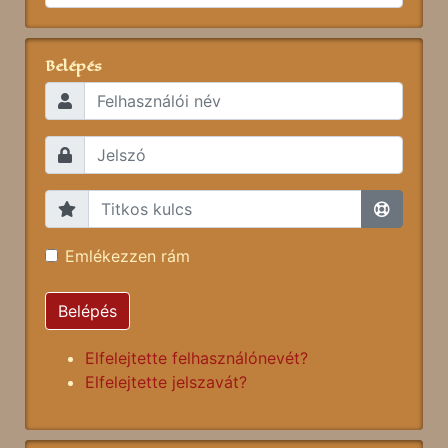
Belépés
Emlékezzen rám
Belépés
Elfelejtette felhasználónevét?
Elfelejtette jelszavát?