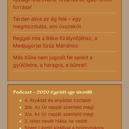
forrása!
Térden állva az ég felé – egy
megmozdulás, ami összeköt
Reggeli ima a Béke Királynőjéhez, a
Medjugorjei Szűz Máriához
Más bűne nem jogosít fel senkit a
gyűlöletre, a haragra, a bűnre!!
Podcast - 2020 Együtt egy úton!!!!
4. Atyádat és anyádat tiszteld!
3/b. Az Úr napját szenteld meg!
3/a. Az Úr napját szenteld meg!
2. Isten nevét hiába ne vedd!
Szent László királlyal a boldogságra