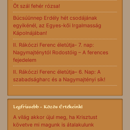
Öt szál fehér rózsa!
Búcsúünnep Erdély hét csodájának
egyikénél, az Egyes-kői Irgalmasság
Kápolnájában!
II. Rákóczi Ferenc életútja- 7. nap:
Nagymajténytól Rodostóig – A ferences
fejedelem
II. Rákóczi Ferenc életútja– 6. Nap: A
szabadságharc és a Nagymajtényi sík!
Legfrissebb - Közös Értékeink!
A világ akkor újul meg, ha Krisztust
követve mi magunk is átalakulunk