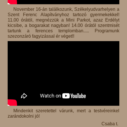
November 16-án találkozunk, Székelyudvarhelyen a
Szent Ferenc Alapítványhoz tartozó gyermekekkel!
11.00 órától, megnézzük a Mini Parkot, azaz Erdélyt
kicsibe, a bogarakat nagyban! 14.00 órától szentmisét
tartunk a ferences templomban..... Programunk
szezonzáró fagyizással ér véget!!
Mindenkit szeretettel várunk, mert a testvéreinkel
zarándokolni jó!
Csaba t.