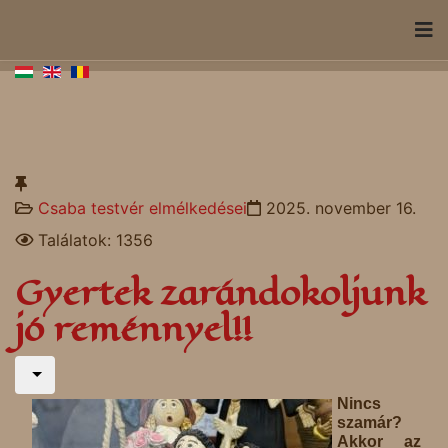
Csaba testvér elmélkedései
2025. november 16.
Találatok: 1356
Gyertek zarándokoljunk
jó reménnyel!!
Nincs
szamár?
Akkor az