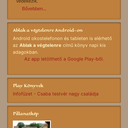
védekezik.
Bővebben...
Ablak a végtelenre Android-on
Android okostelefonon és tableten is elérhető
az
Ablak a végtelenre
című könyv napi kis
adagokban.
Az app letölthető a Google Play-ből.
Play Könyvek
Infofüzet - Csaba testvér nagy családja
Pillanatkép