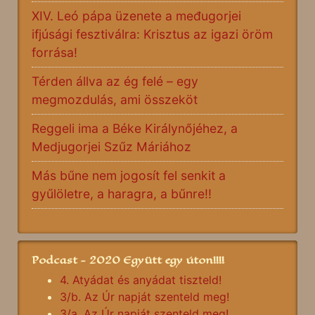
XIV. Leó pápa üzenete a međugorjei
ifjúsági fesztiválra: Krisztus az igazi öröm
forrása!
Térden állva az ég felé – egy
megmozdulás, ami összeköt
Reggeli ima a Béke Királynőjéhez, a
Medjugorjei Szűz Máriához
Más bűne nem jogosít fel senkit a
gyűlöletre, a haragra, a bűnre!!
Podcast - 2020 Együtt egy úton!!!!
4. Atyádat és anyádat tiszteld!
3/b. Az Úr napját szenteld meg!
3/a. Az Úr napját szenteld meg!