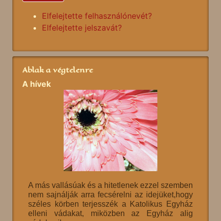
Elfelejtette felhasználónevét?
Elfelejtette jelszavát?
Ablak a végtelenre
A hívek
A más vallásúak és a hitetlenek ezzel szemben
nem sajnálják arra fecsérelni az idejüket,hogy
széles körben terjesszék a Katolikus Egyház
elleni vádakat, miközben az Egyház alig