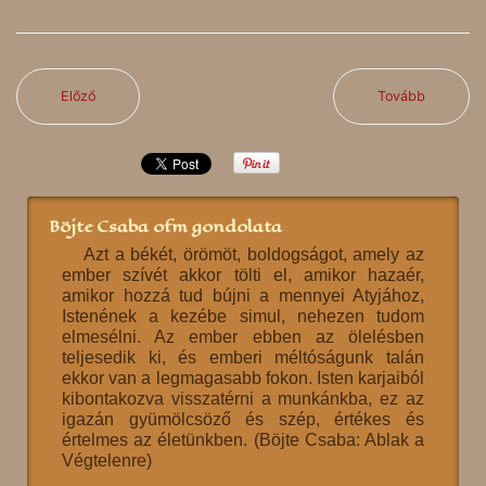
Előző
Tovább
Böjte Csaba ofm gondolata
Azt a békét, örömöt, boldogságot, amely az
ember szívét akkor tölti el, amikor hazaér,
amikor hozzá tud bújni a mennyei Atyjához,
Istenének a kezébe simul, nehezen tudom
elmesélni. Az ember ebben az ölelésben
teljesedik ki, és emberi méltóságunk talán
ekkor van a legmagasabb fokon. Isten karjaiból
kibontakozva visszatérni a munkánkba, ez az
igazán gyümölcsöző és szép, értékes és
értelmes az életünkben. (Böjte Csaba: Ablak a
Végtelenre)