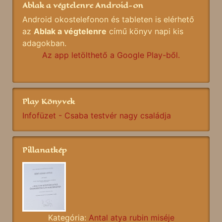
Ablak a végtelenre Android-on
Android okostelefonon és tableten is elérhető
az
Ablak a végtelenre
című könyv napi kis
adagokban.
Az app letölthető a Google Play-ből.
Play Könyvek
Infofüzet - Csaba testvér nagy családja
Pillanatkép
Kategória:
Antal atya rubin miséje