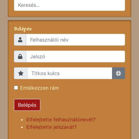
Belépés
Emlékezzen rám
Belépés
Elfelejtette felhasználónevét?
Elfelejtette jelszavát?