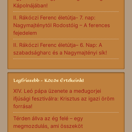
Kápolnájában!
II. Rákóczi Ferenc életútja- 7. nap:
Nagymajténytól Rodostóig – A ferences
fejedelem
II. Rákóczi Ferenc életútja– 6. Nap: A
szabadságharc és a Nagymajtényi sík!
Legfrissebb - Közös Értékeink!
XIV. Leó pápa üzenete a međugorjei
ifjúsági fesztiválra: Krisztus az igazi öröm
forrása!
Térden állva az ég felé – egy
megmozdulás, ami összeköt