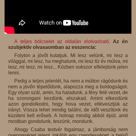
A teljes bölcselet az oldalán elolvasható.
Az én
szubjektív olvasaomban az esszencia:
Folyton a jövőt kutatjuk. Mi lesz velünk, mi lesz a
világgal, mi lesz, ha meghalunk, mi lesz tíz év múlva, mi
lesz, mi lesz, mi lesz... Közben sokszor elfelejtünk jelen
lenni.
Pedig a teljes jelenlét, ha nem a múlton rágódunk és
nem a jövőn tépelődünk, alapozza meg a boldogságot.
Egy olyan szál, amin, ha haladunk, a fény felé vezet, de
ha szorongani kezdünk, elszakad. Amint elkezdünk
azon gondolkodni, hogy hova vezet, eltévesztjük az
irányt. Vissza lehet mindig találni, de időt veszítünk és
küzdeni kell erőseb. A holnap mindig abból épül, amit
mostban gondolunk, teszünk, mondunk.
Ahogy Csaba testvér fogalmaz, a jámborság nem
gyengeséget jelent, inkább egy csendességet, a belső