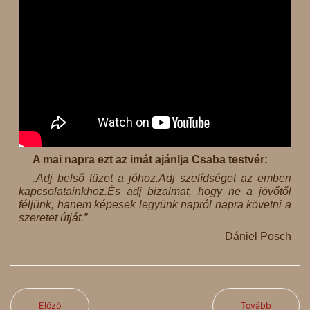
A mai napra ezt az imát ajánlja Csaba testvér:
„Adj belső tüzet a jóhoz.Adj szelídséget az emberi
kapcsolatainkhoz.És adj bizalmat, hogy ne a jövőtől
féljünk, hanem képesek legyünk napról napra követni a
szeretet útját.”
Dániel Posch
Előző
Tovább