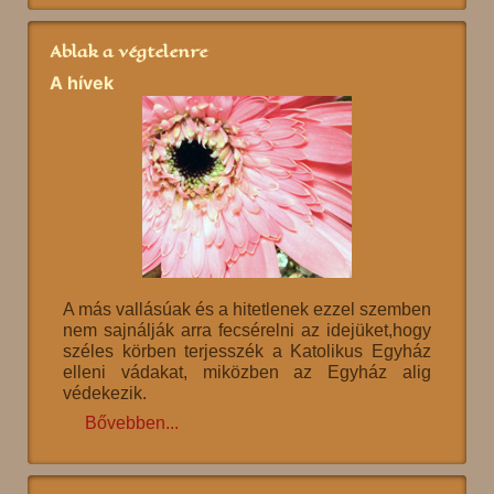
Ablak a végtelenre
A hívek
A más vallásúak és a hitetlenek ezzel szemben
nem sajnálják arra fecsérelni az idejüket,hogy
széles körben terjesszék a Katolikus Egyház
elleni vádakat, miközben az Egyház alig
védekezik.
Bővebben...