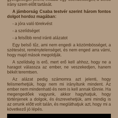
irány szem előtt tartását.
A jámborság Csaba testvér szerint három fontos
dolgot hordoz magában:
- a jóra való törekvést
- a szelídséget
- a felsőbb rend iránti alázatot
Egy belső tűz, ami nem engedi a közömbösséget, a
szétesést, reménytelenséget, és nem enged arra várni,
hogy majd mások megoldják.
A szelídség is erő, mert erő kell ahhoz, hogy ne a
haragot válassza az ember, ne veszekedjen, hanem
békét teremtsen.
Az alázat pedig számomra azt jelenti, hogy
felismerhetjük, hogy nem mi irányítunk mindent. Az
ember nem mindenható és nem is kell annak tűnnie. Ha
megengedőek vagyunk, akkor hagyhatjuk, hogy
történjenek a dolgok, és észrevehetjük, ami mindig is
az orrunk előtt volt talán, és megláthatjuk azt, hogy mi a
következő jó lépés.