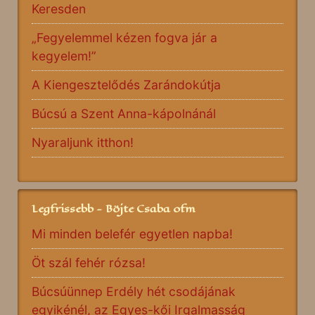
Keresden
„Fegyelemmel kézen fogva jár a
kegyelem!”
A Kiengesztelődés Zarándokútja
Búcsú a Szent Anna-kápolnánál
Nyaraljunk itthon!
Legfrissebb - Böjte Csaba ofm
Mi minden belefér egyetlen napba!
Öt szál fehér rózsa!
Búcsúünnep Erdély hét csodájának
egyikénél, az Egyes-kői Irgalmasság