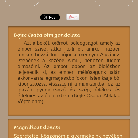
Böjte Csaba ofm gondolata
Azt a békét, örömöt, boldogságot, amely az
ember szívét akkor tölti el, amikor hazaér,
amikor hozzá tud bújni a mennyei Atyjához,
Istenének a kezébe simul, nehezen tudom
elmesélni. Az ember ebben az ölelésben
teljesedik ki, és emberi méltóságunk talán
ekkor van a legmagasabb fokon. Isten karjaiból
kibontakozva visszatérni a munkánkba, ez az
igazán gyümölcsöző és szép, értékes és
értelmes az életünkben. (Böjte Csaba: Ablak a
Végtelenre)
Magnificat donate
Szeretettel köszönöm a gyermekeink nevében