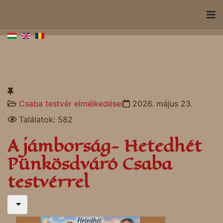
Csaba testvér elmélkedései
2026. május 23.
Találatok: 582
A jámborság- Hetedhét
Pünkösdváró Csaba
testvérrel