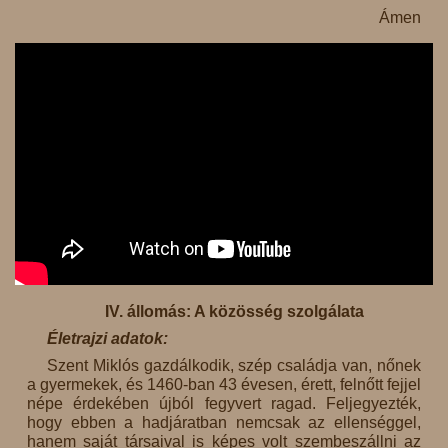
Ámen
IV. állomás: A közösség szolgálata
Életrajzi adatok:
Szent Miklós gazdálkodik, szép családja van, nőnek
a gyermekek, és 1460-ban 43 évesen, érett, felnőtt fejjel
népe érdekében újból fegyvert ragad. Feljegyezték,
hogy ebben a hadjáratban nemcsak az ellenséggel,
hanem saját társaival is képes volt szembeszállni az