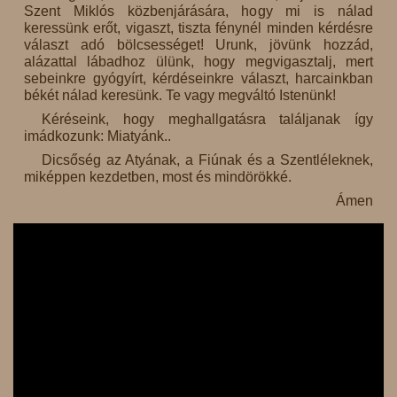
Szent Miklós közbenjárására, hogy mi is nálad
keressünk erőt, vigaszt, tiszta fénynél minden kérdésre
választ adó bölcsességet! Urunk, jövünk hozzád,
alázattal lábadhoz ülünk, hogy megvigasztalj, mert
sebeinkre gyógyírt, kérdéseinkre választ, harcainkban
békét nálad keresünk. Te vagy megváltó Istenünk!
Kéréseink, hogy meghallgatásra találjanak így
imádkozunk: Miatyánk..
Dicsőség az Atyának, a Fiúnak és a Szentléleknek,
miképpen kezdetben, most és mindörökké.
Ámen