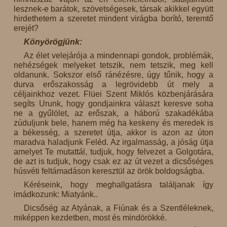
lesznek-e barátok, szövetségesek, társak akikkel együtt
hirdethetem a szeretet mindent virágba borító, teremtő
erejét?
Könyörögjünk:
Az élet velejárója a mindennapi gondok, problémák,
nehézségek melyeket tetszik, nem tetszik, meg kell
oldanunk. Sokszor első ránézésre, úgy tűnik, hogy a
durva erőszakosság a legrövidebb út mely a
céljainkhoz vezet. Flüei Szent Miklós közbenjárására
segíts Urunk, hogy gondjainkra választ keresve soha
ne a gyűlölet, az erőszak, a háború szakadékába
zúduljunk bele, hanem még ha keskeny és meredek is
a békesség, a szeretet útja, akkor is azon az úton
maradva haladjunk Feléd. Az irgalmasság, a jóság útja
amelyet Te mutattál, tudjuk, hogy felvezet a Golgotára,
de azt is tudjuk, hogy csak ez az út vezet a dicsőséges
húsvéti feltámadáson keresztül az örök boldogságba.
Kéréseink, hogy meghallgatásra találjanak így
imádkozunk: Miatyánk..
Dicsőség az Atyának, a Fiúnak és a Szentléleknek,
miképpen kezdetben, most és mindörökké.