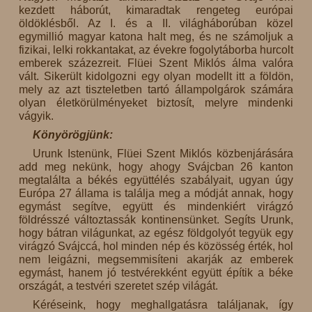
kezdett háborút, kimaradtak rengeteg európai
öldöklésből. Az I. és a II. világháborúban közel
egymillió magyar katona halt meg, és ne számoljuk a
fizikai, lelki rokkantakat, az évekre fogolytáborba hurcolt
emberek százezreit. Flüei Szent Miklós álma valóra
vált. Sikerült kidolgozni egy olyan modellt itt a földön,
mely az azt tiszteletben tartó állampolgárok számára
olyan életkörülményeket biztosít, melyre mindenki
vágyik.
Könyörögjünk:
Urunk Istenünk, Flüei Szent Miklós közbenjárására
add meg nekünk, hogy ahogy Svájcban 26 kanton
megtalálta a békés együttélés szabályait, ugyan úgy
Európa 27 állama is találja meg a módját annak, hogy
egymást segítve, együtt és mindenkiért virágzó
földrésszé változtassák kontinensünket. Segíts Urunk,
hogy bátran világunkat, az egész földgolyót tegyük egy
virágzó Svájccá, hol minden nép és közösség érték, hol
nem leigázni, megsemmisíteni akarják az emberek
egymást, hanem jó testvérekként együtt építik a béke
országát, a testvéri szeretet szép világát.
Kéréseink, hogy meghallgatásra találjanak, így