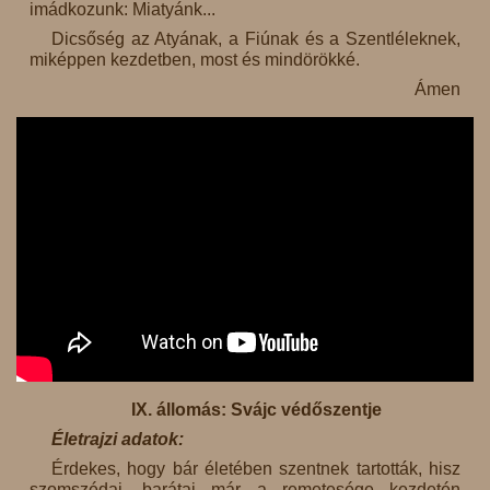
imádkozunk: Miatyánk...
Dicsőség az Atyának, a Fiúnak és a Szentléleknek,
miképpen kezdetben, most és mindörökké.
Ámen
IX. állomás: Svájc védőszentje
Életrajzi adatok:
Érdekes, hogy bár életében szentnek tartották, hisz
szomszédai, barátai már a remetesége kezdetén