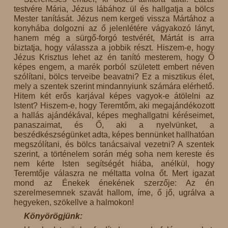
testvére Mária, Jézus lábához ül és hallgatja a bölcs
Mester tanítását. Jézus nem kergeti vissza Mártához a
konyhába dolgozni az ő jelenlétére vágyakozó lányt,
hanem még a sürgő-forgó testvérét, Mártát is arra
biztatja, hogy válassza a jobbik részt. Hiszem-e, hogy
Jézus Krisztus lehet az én tanító mesterem, hogy Ő
képes engem, a marék porból született embert néven
szólítani, bölcs terveibe beavatni? Ez a misztikus élet,
mely a szentek szerint mindannyiunk számára elérhető.
Hitem két erős karjával képes vagyok-e átölelni az
Istent? Hiszem-e, hogy Teremtőm, aki megajándékozott
a hallás ajándékával, képes meghallgatni kéréseimet,
panaszaimat, és Ő, aki a nyelvünket, a
beszédkészségünket adta, képes bennünket hallhatóan
megszólítani, és bölcs tanácsaival vezetni? A szentek
szerint, a történelem során még soha nem kereste és
nem kérte Isten segítségét hiába, anélkül, hogy
Teremtője válaszra ne méltatta volna őt. Mert igazat
mond az Énekek énekének szerzője: Az én
szerelmesemnek szavát hallom, íme, ő jő, ugrálva a
hegyeken, szökellve a halmokon!
Könyörögjünk: