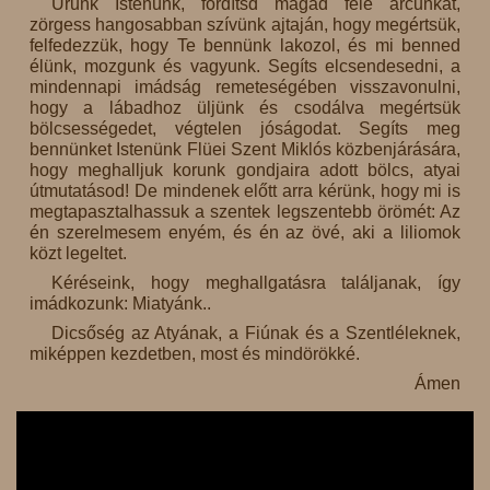
Urunk Istenünk, fordítsd magad felé arcunkat,
zörgess hangosabban szívünk ajtaján, hogy megértsük,
felfedezzük, hogy Te bennünk lakozol, és mi benned
élünk, mozgunk és vagyunk. Segíts elcsendesedni, a
mindennapi imádság remeteségében visszavonulni,
hogy a lábadhoz üljünk és csodálva megértsük
bölcsességedet, végtelen jóságodat. Segíts meg
bennünket Istenünk Flüei Szent Miklós közbenjárására,
hogy meghalljuk korunk gondjaira adott bölcs, atyai
útmutatásod! De mindenek előtt arra kérünk, hogy mi is
megtapasztalhassuk a szentek legszentebb örömét: Az
én szerelmesem enyém, és én az övé, aki a liliomok
közt legeltet.
Kéréseink, hogy meghallgatásra találjanak, így
imádkozunk: Miatyánk..
Dicsőség az Atyának, a Fiúnak és a Szentléleknek,
miképpen kezdetben, most és mindörökké.
Ámen