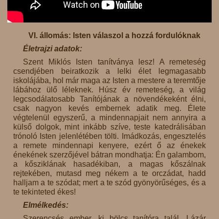
VI. állomás: Isten válaszol a hozzá fordulóknak
Életrajzi adatok:
Szent Miklós Isten tanítványa lesz! A remeteség
csendjében beiratkozik a lelki élet legmagasabb
iskolájába, hol már maga az Isten a mestere a teremtője
lábához ülő léleknek. Húsz év remeteség, a világ
legcsodálatosabb Tanítójának a növendékeként élni,
csak nagyon kevés embernek adatik meg. Élete
végtelenül egyszerű, a mindennapjait nem annyira a
külső dolgok, mint inkább szíve, teste katedrálisában
trónoló Isten jelenlétében tölti. Imádkozás, engesztelés
a remete mindennapi kenyere, ezért ő az énekek
énekének szerzőjével bátran mondhatja: Én galambom,
a kősziklának hasadékiban, a magas kőszálnak
rejtekében, mutasd meg nékem a te orczádat, hadd
halljam a te szódat; mert a te szód gyönyörűséges, és a
te tekinteted ékes!
Elmélkedés:
Szerencsés ember, ki bölcs tanítóra talál. Lázár