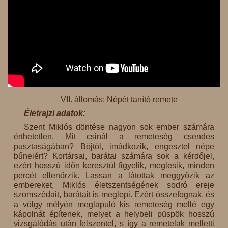
VII. állomás: Népét tanító remete
Életrajzi adatok:
Szent Miklós döntése nagyon sok ember számára
érthetetlen. Mit csinál a remeteség csendes
pusztaságában? Böjtöl, imádkozik, engesztel népe
bűneiért? Kortársai, barátai számára sok a kérdőjel,
ezért hosszú időn keresztül figyelik, meglesik, minden
percét ellenőrzik. Lassan a látottak meggyőzik az
embereket, Miklós életszentségének sodró ereje
szomszédait, barátait is meglepi. Ezért összefognak, és
a völgy mélyén meglapuló kis remeteség mellé egy
kápolnát építenek, melyet a helybeli püspök hosszú
vizsgálódás után felszentel, s így a remetelak melletti