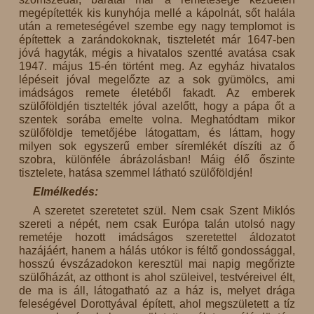
megépítették kis kunyhója mellé a kápolnát, sőt halála
után a remeteségével szembe egy nagy templomot is
építettek a zarándokoknak, tiszteletét már 1647-ben
jóvá hagyták, mégis a hivatalos szentté avatása csak
1947. május 15-én történt meg. Az egyház hivatalos
lépéseit jóval megelőzte az a sok gyümölcs, ami
imádságos remete életéből fakadt. Az emberek
szülőföldjén tisztelték jóval azelőtt, hogy a pápa őt a
szentek sorába emelte volna. Meghatódtam mikor
szülőföldje temetőjébe látogattam, és láttam, hogy
milyen sok egyszerű ember síremlékét díszíti az ő
szobra, különféle ábrázolásban! Máig élő őszinte
tisztelete, hatása szemmel látható szülőföldjén!
Elmélkedés:
A szeretet szeretetet szül. Nem csak Szent Miklós
szereti a népét, nem csak Európa talán utolsó nagy
remetéje hozott imádságos szeretettel áldozatot
hazájáért, hanem a hálás utókor is féltő gondossággal,
hosszú évszázadokon keresztül mai napig megőrizte
szülőházát, az otthont is ahol szüleivel, testvéreivel élt,
de ma is áll, látogatható az a ház is, melyet drága
feleségével Dorottyával épített, ahol megszületett a tíz