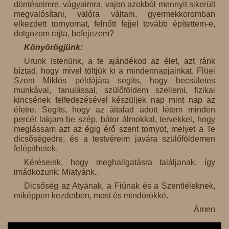
döntéseimre, vágyaimra, vajon azokból mennyit sikerült
megvalósítani, valóra váltani, gyermekkoromban
elkezdett tornyomat, felnőtt fejjel tovább építettem-e,
dolgozom rajta, befejezem?
Könyörögjünk:
Urunk Istenünk, a te ajándékod az élet, azt ránk
bíztad, hogy mivel töltjük ki a mindennapjainkat, Flüei
Szent Miklós példájára segíts, hogy becsületes
munkával, tanulással, szülőföldem szellemi, fizikai
kincsének felfedezésével készüljek nap mint nap az
életre. Segíts, hogy az általad adott létem minden
percét lakjam be szép, bátor álmokkal, tervekkel, hogy
meglássam azt az égig érő szent tornyot, melyet a Te
dicsőségedre, és a testvéreim javára szülőföldemen
felépíthetek.
Kéréseink, hogy meghallgatásra találjanak, így
imádkozunk: Miatyánk..
Dicsőség az Atyának, a Fiúnak és a Szentléleknek,
miképpen kezdetben, most és mindörökké.
Ámen