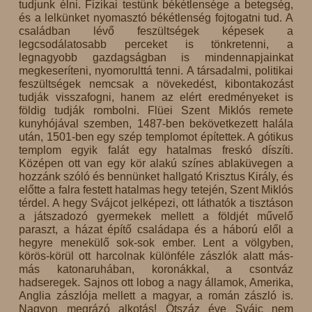
tudjunk élni. Fizikai testünk békétlensége a betegség,
és a lelkünket nyomasztó békétlenség fojtogatni tud. A
családban lévő feszültségek képesek a
legcsodálatosabb perceket is tönkretenni, a
legnagyobb gazdagságban is mindennapjainkat
megkeseríteni, nyomorulttá tenni. A társadalmi, politikai
feszültségek nemcsak a növekedést, kibontakozást
tudják visszafogni, hanem az elért eredményeket is
földig tudják rombolni. Flüei Szent Miklós remete
kunyhójával szemben, 1487-ben bekövetkezett halála
után, 1501-ben egy szép templomot építettek. A gótikus
templom egyik falát egy hatalmas freskó díszíti.
Középen ott van egy kör alakú színes ablaküvegen a
hozzánk szóló és bennünket hallgató Krisztus Király, és
előtte a falra festett hatalmas hegy tetején, Szent Miklós
térdel. A hegy Svájcot jelképezi, ott láthatók a tisztáson
a játszadozó gyermekek mellett a földjét művelő
paraszt, a házat építő családapa és a háború elől a
hegyre menekülő sok-sok ember. Lent a völgyben,
körös-körül ott harcolnak különféle zászlók alatt más-
más katonaruhában, koronákkal, a csontváz
hadseregek. Sajnos ott lobog a nagy államok, Amerika,
Anglia zászlója mellett a magyar, a román zászló is.
Nagyon megrázó alkotás! Ötszáz éve Svájc nem