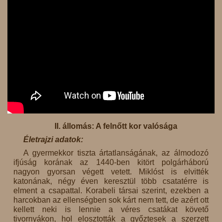
II. állomás: A felnőtt kor valósága
Életrajzi adatok:
A gyermekkor tiszta ártatlanságának, az álmodozó
ifjúság korának az 1440-ben kitört polgárháború
nagyon gyorsan végett vetett. Miklóst is elvitték
katonának, négy éven keresztül több csatatérre is
elment a csapattal. Korabeli társai szerint, ezekben a
harcokban az ellenségben sok kárt nem tett, de azért ott
kellett neki is lennie a véres csatákat követő
tivornyákon, hol elosztották a győztesek a szerzett