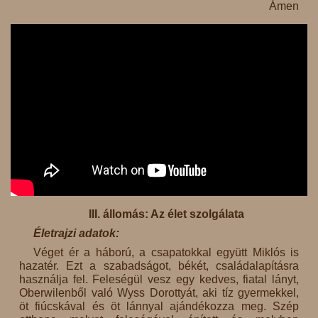
Ámen
III. állomás: Az élet szolgálata
Életrajzi adatok:
Véget ér a háború, a csapatokkal együtt Miklós is
hazatér. Ezt a szabadságot, békét, családalapításra
használja fel. Feleségül vesz egy kedves, fiatal lányt,
Oberwilenből való Wyss Dorottyát, aki tíz gyermekkel,
öt fiúcskával és öt lánnyal ajándékozza meg. Szép