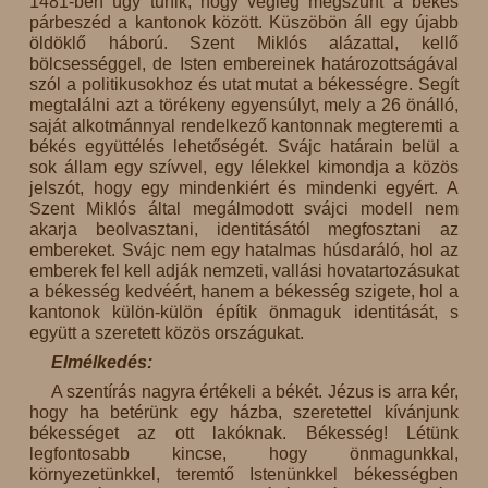
1481-ben úgy tűnik, hogy végleg megszűnt a békés
párbeszéd a kantonok között. Küszöbön áll egy újabb
öldöklő háború. Szent Miklós alázattal, kellő
bölcsességgel, de Isten embereinek határozottságával
szól a politikusokhoz és utat mutat a békességre. Segít
megtalálni azt a törékeny egyensúlyt, mely a 26 önálló,
saját alkotmánnyal rendelkező kantonnak megteremti a
békés együttélés lehetőségét. Svájc határain belül a
sok állam egy szívvel, egy lélekkel kimondja a közös
jelszót, hogy egy mindenkiért és mindenki egyért. A
Szent Miklós által megálmodott svájci modell nem
akarja beolvasztani, identitásától megfosztani az
embereket. Svájc nem egy hatalmas húsdaráló, hol az
emberek fel kell adják nemzeti, vallási hovatartozásukat
a békesség kedvéért, hanem a békesség szigete, hol a
kantonok külön-külön építik önmaguk identitását, s
együtt a szeretett közös országukat.
Elmélkedés:
A szentírás nagyra értékeli a békét. Jézus is arra kér,
hogy ha betérünk egy házba, szeretettel kívánjunk
békességet az ott lakóknak. Békesség! Létünk
legfontosabb kincse, hogy önmagunkkal,
környezetünkkel, teremtő Istenünkkel békességben