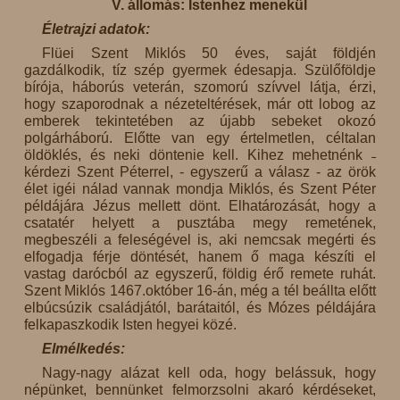
V. állomás: Istenhez menekül
Életrajzi adatok:
Flüei Szent Miklós 50 éves, saját földjén
gazdálkodik, tíz szép gyermek édesapja. Szülőföldje
bírója, háborús veterán, szomorú szívvel látja, érzi,
hogy szaporodnak a nézeteltérések, már ott lobog az
emberek tekintetében az újabb sebeket okozó
polgárháború. Előtte van egy értelmetlen, céltalan
öldöklés, és neki döntenie kell. Kihez mehetnénk ˗
kérdezi Szent Péterrel, - egyszerű a válasz - az örök
élet igéi nálad vannak mondja Miklós, és Szent Péter
példájára Jézus mellett dönt. Elhatározását, hogy a
csatatér helyett a pusztába megy remetének,
megbeszéli a feleségével is, aki nemcsak megérti és
elfogadja férje döntését, hanem ő maga készíti el
vastag darócból az egyszerű, földig érő remete ruhát.
Szent Miklós 1467.október 16-án, még a tél beállta előtt
elbúcsúzik családjától, barátaitól, és Mózes példájára
felkapaszkodik Isten hegyei közé.
Elmélkedés:
Nagy-nagy alázat kell oda, hogy belássuk, hogy
népünket, bennünket felmorzsolni akaró kérdéseket,