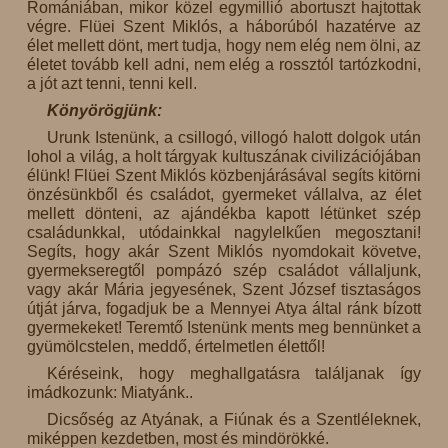
Romániában, mikor közel egymillió abortuszt hajtottak
végre. Flüei Szent Miklós, a háborúból hazatérve az
élet mellett dönt, mert tudja, hogy nem elég nem ölni, az
életet tovább kell adni, nem elég a rossztól tartózkodni,
a jót azt tenni, tenni kell.
Könyörögjünk:
Urunk Istenünk, a csillogó, villogó halott dolgok után
lohol a világ, a holt tárgyak kultuszának civilizációjában
élünk! Flüei Szent Miklós közbenjárásával segíts kitörni
önzésünkből és családot, gyermeket vállalva, az élet
mellett dönteni, az ajándékba kapott létünket szép
családunkkal, utódainkkal nagylelkűen megosztani!
Segíts, hogy akár Szent Miklós nyomdokait követve,
gyermekseregtől pompázó szép családot vállaljunk,
vagy akár Mária jegyesének, Szent József tisztaságos
útját járva, fogadjuk be a Mennyei Atya által ránk bízott
gyermekeket! Teremtő Istenünk ments meg bennünket a
gyümölcstelen, meddő, értelmetlen élettől!
Kéréseink, hogy meghallgatásra találjanak így
imádkozunk: Miatyánk..
Dicsőség az Atyának, a Fiúnak és a Szentléleknek,
miképpen kezdetben, most és mindörökké.