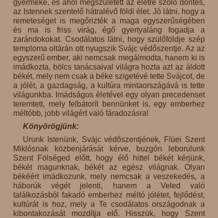
gyermeke, és ahol megszületett az életre szóló döntés,
az Istennek szentelő hátralévő földi élet. Jó látni, hogy a
remeteséget is megőrizték a maga egyszerűségében
és ma is friss virág, égő gyertyaláng fogadja a
zarándokokat. Csodálatos látni, hogy szülőföldje szép
temploma oltárán ott nyugszik Svájc védőszentje. Az az
egyszerű ember, aki nemcsak megálmodta, hanem ki is
imádkozta, bölcs tanácsaival világra hozta azt az áldott
békét, mely nem csak a béke szigetévé tette Svájcot, de
a jólét, a gazdagság, a kultúra mintaországává is tette
világunkba. Imádságos életével egy olyan precedenset
teremtett, mely felbátorít bennünket is, egy emberhez
méltóbb, jobb világért való fáradozásra!
Könyörögjünk:
Urunk Istenünk, Svájc védőszentjének, Flüei Szent
Miklósnak közbenjárását kérve, buzgón leborulunk
Szent Fölséged előtt, hogy élő hittel békét kérjünk,
békét magunknak, békét az egész világnak. Olyan
békéért imádkozunk, mely nemcsak a veszekedés, a
háborúk végét jelenti, hanem a Veled való
találkozásból fakadó emberhez méltó jólétet, fejlődést,
kultúrát is hoz, mely a Te csodálatos országodnak a
kibontakozását mozdítja elő. Hisszük, hogy Szent