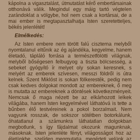
kápolna a vigasztalást, útmutatást kérő embertársainak
otthonává válik. Megindul egy máig tartó végtelen
zarándoklat a völgybe, hol nem csak a kortársai, de a
mai ember is megtapasztalhatja Isten szeretetteljes,
békés jelenlétét!
Elmélkedés:
Az Isten embere nem törött falú ciszterna melyből
nyomtalanul eltűnik az ég ajándéka, kegyelme, hanem
életadó, tápláló forrása a természetfölötti világnak,
melyből bőségesen felbugyog a tiszta bölcsesség, a
sebeket gyógyító ír melyet oly sokan keresnek, s
melyért az emberek szívesen, messzi földről is útra
kelnek. Szent Miklóst is sokan fölkeresték, pedig nem
csak kedves dolgokat mondott az embereknek, ő meg
is mutatta az embereknek a döntések következményeit.
Nemcsak ő maga nézett be az elkárhozott lelkek
világába, hanem Isten kegyelmével láthatóvá is tette a
bűnben élő testvéreinek a pokol borzalmait. Nem
vagyunk rosszak, de sokszor sötétben botorkálunk,
óhatatlanul a számunkra láthatatlan dolgokban
megbotlunk, s így fájdalmat okozunk magunknak,
másoknak. Isten jelenléte fényt, világosságot hoz az
életünkbe, szelíden megmutatja, megérteti velünk az