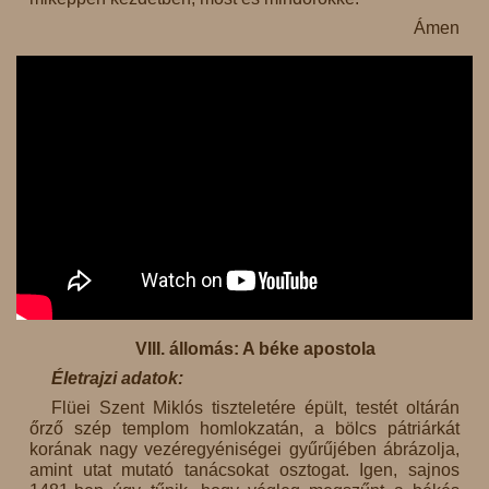
Ámen
VIII. állomás: A béke apostola
Életrajzi adatok:
Flüei Szent Miklós tiszteletére épült, testét oltárán
őrző szép templom homlokzatán, a bölcs pátriárkát
korának nagy vezéregyéniségei gyűrűjében ábrázolja,
amint utat mutató tanácsokat osztogat. Igen, sajnos