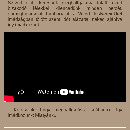
Szíved előtti kérésünk meghallgatásra talált, ezért
bizakodó lélekkel kilencedünk minden percét,
önmegtagadását, bűnbánatát, a Veled, testvéreinkkel
imádságban töltött szent időt alázattal neked ajánlva
így imádkozunk.
Kéréseink, hogy meghallgatásra találjanak, így
imádkozunk: Miatyánk..