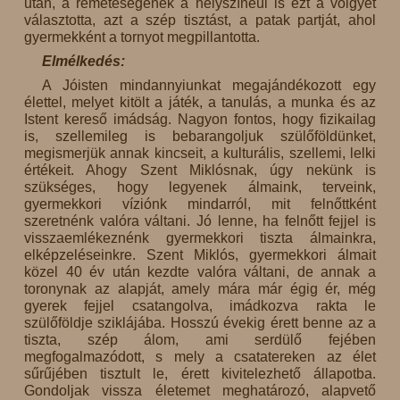
után, a remeteségének a helyszínéül is ezt a völgyet
választotta, azt a szép tisztást, a patak partját, ahol
gyermekként a tornyot megpillantotta.
Elmélkedés:
A Jóisten mindannyiunkat megajándékozott egy
élettel, melyet kitölt a játék, a tanulás, a munka és az
Istent kereső imádság. Nagyon fontos, hogy fizikailag
is, szellemileg is bebarangoljuk szülőföldünket,
megismerjük annak kincseit, a kulturális, szellemi, lelki
értékeit. Ahogy Szent Miklósnak, úgy nekünk is
szükséges, hogy legyenek álmaink, terveink,
gyermekkori víziónk mindarról, mit felnőttként
szeretnénk valóra váltani. Jó lenne, ha felnőtt fejjel is
visszaemlékeznénk gyermekkori tiszta álmainkra,
elképzeléseinkre. Szent Miklós, gyermekkori álmait
közel 40 év után kezdte valóra váltani, de annak a
toronynak az alapját, amely mára már égig ér, még
gyerek fejjel csatangolva, imádkozva rakta le
szülőföldje sziklájába. Hosszú évekig érett benne az a
tiszta, szép álom, ami serdülő fejében
megfogalmazódott, s mely a csatatereken az élet
sűrűjében tisztult le, érett kivitelezhető állapotba.
Gondoljak vissza életemet meghatározó, alapvető