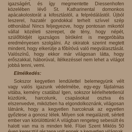
igazságért, és így megmentette Diessenhofen
közelében lévő St. Katharinental domonkos
apácakolostorát a kifosztástól, a felprédálástól. Újból
leszerel, hazatér gondokkal terhelt szívvel szép
otthonába! Nincs feljegyezve, hogy pontosan mikortól
vállal közéleti szerepet, de tény, hogy népét,
szülőföldjét igazságos bíróként is megpróbálta
eredményesen szolgálni. Az okiratok szerint megtett
mindent, hogy elkerülje a főbíróvá való megválasztását.
Valószínű, hogy ekkor már világosan látta, hogy
erőszakkal, háborúval, ítélkezéssel nem lehet a világot
jobbá tenni, verni.
Elmélkedés:
Sokszor kegyetlen lendülettel belemegyünk vélt
vagy valós igazunk védelmébe, egy-egy fájdalmas
vitába, kemény csatába! Igen, sokszor kérlelhetetlenül
küzdünk, harcolunk, csapásokat osztva és
elszenvedve, miközben ha elgondolkoznánk, világosan
látnánk, hogy a kegyetlen harcoknak az egyetlen
győztese a gonosz lélek. Milyen sok megalázott, sértett
ember van körülöttünk! A világban rengeteg sebesült és
halott van ma is minden felé. Flüei Szent Miklós 50
éven keresztül részese volt ennek a kegyetlen világnak.