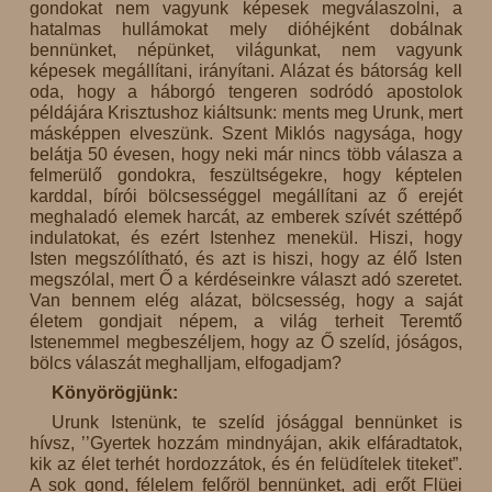
gondokat nem vagyunk képesek megválaszolni, a
hatalmas hullámokat mely dióhéjként dobálnak
bennünket, népünket, világunkat, nem vagyunk
képesek megállítani, irányítani. Alázat és bátorság kell
oda, hogy a háborgó tengeren sodródó apostolok
példájára Krisztushoz kiáltsunk: ments meg Urunk, mert
másképpen elveszünk. Szent Miklós nagysága, hogy
belátja 50 évesen, hogy neki már nincs több válasza a
felmerülő gondokra, feszültségekre, hogy képtelen
karddal, bírói bölcsességgel megállítani az ő erejét
meghaladó elemek harcát, az emberek szívét széttépő
indulatokat, és ezért Istenhez menekül. Hiszi, hogy
Isten megszólítható, és azt is hiszi, hogy az élő Isten
megszólal, mert Ő a kérdéseinkre választ adó szeretet.
Van bennem elég alázat, bölcsesség, hogy a saját
életem gondjait népem, a világ terheit Teremtő
Istenemmel megbeszéljem, hogy az Ő szelíd, jóságos,
bölcs válaszát meghalljam, elfogadjam?
Könyörögjünk:
Urunk Istenünk, te szelíd jósággal bennünket is
hívsz, ’’Gyertek hozzám mindnyájan, akik elfáradtatok,
kik az élet terhét hordozzátok, és én felüdítelek titeket”.
A sok gond, félelem felőröl bennünket, adj erőt Flüei