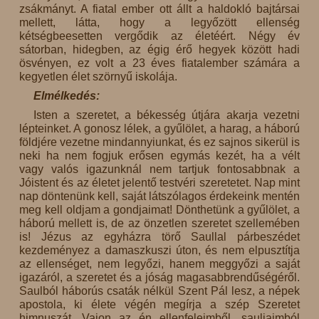
zsákmányt. A fiatal ember ott állt a haldokló bajtársai
mellett, látta, hogy a legyőzött ellenség
kétségbeesetten vergődik az életéért. Négy év
sátorban, hidegben, az égig érő hegyek között hadi
ösvényen, ez volt a 23 éves fiatalember számára a
kegyetlen élet szörnyű iskolája.
Elmélkedés:
Isten a szeretet, a békesség útjára akarja vezetni
lépteinket. A gonosz lélek, a gyűlölet, a harag, a háború
földjére vezetne mindannyiunkat, és ez sajnos sikerül is
neki ha nem fogjuk erősen egymás kezét, ha a vélt
vagy valós igazunknál nem tartjuk fontosabbnak a
Jóistent és az életet jelentő testvéri szeretetet. Nap mint
nap döntenünk kell, saját látszólagos érdekeink mentén
meg kell oldjam a gondjaimat! Dönthetünk a gyűlölet, a
háború mellett is, de az önzetlen szeretet szellemében
is! Jézus az egyházra törő Saullal párbeszédet
kezdeményez a damaszkuszi úton, és nem elpusztítja
az ellenséget, nem legyőzi, hanem meggyőzi a saját
igazáról, a szeretet és a jóság magasabbrendűségéről.
Saulból háborús csaták nélkül Szent Pál lesz, a népek
apostola, ki élete végén megírja a szép Szeretet
himnuszát. Vajon az én ellenfeleimből, sauljaimból