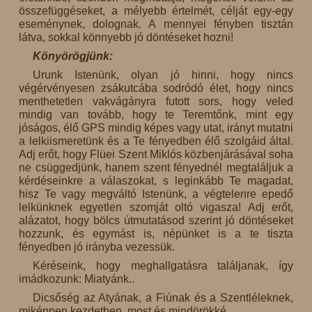
összefüggéseket, a mélyebb értelmét, célját egy-egy
eseménynek, dolognak. A mennyei fényben tisztán
látva, sokkal könnyebb jó döntéseket hozni!
Könyörögjünk:
Urunk Istenünk, olyan jó hinni, hogy nincs
végérvényesen zsákutcába sodródó élet, hogy nincs
menthetetlen vakvágányra futott sors, hogy veled
mindig van tovább, hogy te Teremtőnk, mint egy
jóságos, élő GPS mindig képes vagy utat, irányt mutatni
a lelkiismeretünk és a Te fényedben élő szolgáid által.
Adj erőt, hogy Flüei Szent Miklós közbenjárásával soha
ne csüggedjünk, hanem szent fényednél megtaláljuk a
kérdéseinkre a válaszokat, s leginkább Te magadat,
hisz Te vagy megváltó Istenünk, a végtelenre epedő
lelkünknek egyetlen szomját oltó vigasza! Adj erőt,
alázatot, hogy bölcs útmutatásod szerint jó döntéseket
hozzunk, és egymást is, népünket is a te tiszta
fényedben jó irányba vezessük.
Kéréseink, hogy meghallgatásra találjanak, így
imádkozunk: Miatyánk..
Dicsőség az Atyának, a Fiúnak és a Szentléleknek,
miképpen kezdetben, most és mindörökké.