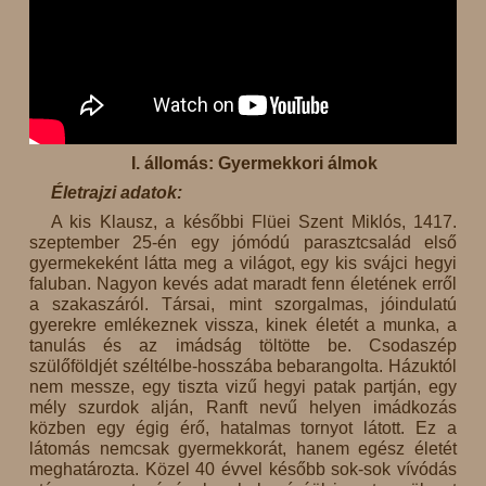
I. állomás: Gyermekkori álmok
Életrajzi adatok:
A kis Klausz, a későbbi Flüei Szent Miklós, 1417.
szeptember 25-én egy jómódú parasztcsalád első
gyermekeként látta meg a világot, egy kis svájci hegyi
faluban. Nagyon kevés adat maradt fenn életének erről
a szakaszáról. Társai, mint szorgalmas, jóindulatú
gyerekre emlékeznek vissza, kinek életét a munka, a
tanulás és az imádság töltötte be. Csodaszép
szülőföldjét széltélbe-hosszába bebarangolta. Házuktól
nem messze, egy tiszta vizű hegyi patak partján, egy
mély szurdok alján, Ranft nevű helyen imádkozás
közben egy égig érő, hatalmas tornyot látott. Ez a
látomás nemcsak gyermekkorát, hanem egész életét
meghatározta. Közel 40 évvel később sok-sok vívódás