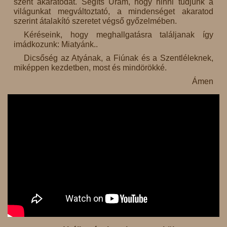
szent akaratodat. Segíts Uram, hogy hinni tudjunk a
világunkat megváltoztató, a mindenséget akaratod
szerint átalakító szeretet végső győzelmében.
Kéréseink, hogy meghallgatásra találjanak így
imádkozunk: Miatyánk..
Dicsőség az Atyának, a Fiúnak és a Szentléleknek,
miképpen kezdetben, most és mindörökké.
Ámen