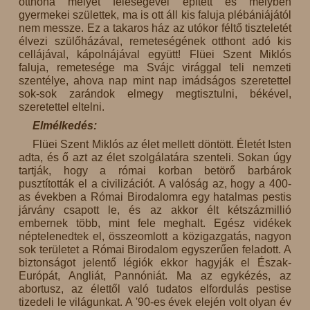
otthona melyet feleségével épített és melyben
gyermekei születtek, ma is ott áll kis faluja plébániájától
nem messze. Ez a takaros ház az utókor féltő tiszteletét
élvezi szülőházával, remeteségének otthont adó kis
cellájával, kápolnájával együtt! Flüei Szent Miklós
faluja, remetesége ma Svájc virággal teli nemzeti
szentélye, ahova nap mint nap imádságos szeretettel
sok-sok zarándok elmegy megtisztulni, békével,
szeretettel eltelni.
Elmélkedés:
Flüei Szent Miklós az élet mellett döntött. Életét Isten
adta, és ő azt az élet szolgálatára szenteli. Sokan úgy
tartják, hogy a római korban betörő barbárok
pusztították el a civilizációt. A valóság az, hogy a 400-
as években a Római Birodalomra egy hatalmas pestis
járvány csapott le, és az akkor élt kétszázmillió
embernek több, mint fele meghalt. Egész vidékek
néptelenedtek el, összeomlott a közigazgatás, nagyon
sok területet a Római Birodalom egyszerűen feladott. A
biztonságot jelentő légiók ekkor hagyják el Észak-
Európát, Angliát, Pannóniát. Ma az egykézés, az
abortusz, az élettől való tudatos elfordulás pestise
tizedeli le világunkat. A '90-es évek elején volt olyan év