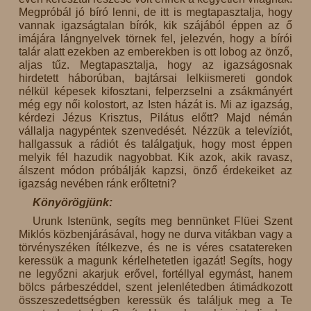
Megpróbál jó bíró lenni, de itt is megtapasztalja, hogy
vannak igazságtalan bírók, kik szájából éppen az ő
imájára lángnyelvek törnek fel, jelezvén, hogy a bírói
talár alatt ezekben az emberekben is ott lobog az önző,
aljas tűz. Megtapasztalja, hogy az igazságosnak
hirdetett háborúban, bajtársai lelkiismereti gondok
nélkül képesek kifosztani, felperzselni a zsákmányért
még egy női kolostort, az Isten házát is. Mi az igazság,
kérdezi Jézus Krisztus, Pilátus előtt? Majd némán
vállalja nagypéntek szenvedését. Nézzük a televíziót,
hallgassuk a rádiót és találgatjuk, hogy most éppen
melyik fél hazudik nagyobbat. Kik azok, akik ravasz,
álszent módon próbálják kapzsi, önző érdekeiket az
igazság nevében ránk erőltetni?
Könyörögjünk:
Urunk Istenünk, segíts meg bennünket Flüei Szent
Miklós közbenjárásával, hogy ne durva vitákban vagy a
törvényszéken ítélkezve, és ne is véres csatatereken
keressük a magunk kérlelhetetlen igazát! Segíts, hogy
ne legyőzni akarjuk erővel, fortéllyal egymást, hanem
bölcs párbeszéddel, szent jelenlétedben átimádkozott
összeszedettségben keressük és találjuk meg a Te