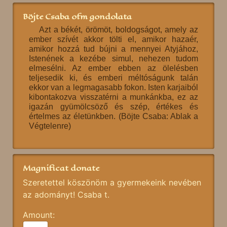
Böjte Csaba ofm gondolata
Azt a békét, örömöt, boldogságot, amely az
ember szívét akkor tölti el, amikor hazaér,
amikor hozzá tud bújni a mennyei Atyjához,
Istenének a kezébe simul, nehezen tudom
elmesélni. Az ember ebben az ölelésben
teljesedik ki, és emberi méltóságunk talán
ekkor van a legmagasabb fokon. Isten karjaiból
kibontakozva visszatérni a munkánkba, ez az
igazán gyümölcsöző és szép, értékes és
értelmes az életünkben. (Böjte Csaba: Ablak a
Végtelenre)
Magnificat donate
Szeretettel köszönöm a gyermekeink nevében
az adományt! Csaba t.
Amount: