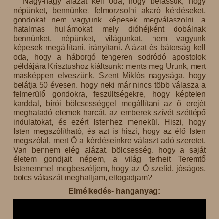
Nagy-nagy alázat kell oda, hogy belássuk, hogy
népünket, bennünket felmorzsolni akaró kérdéseket,
gondokat nem vagyunk képesek megválaszolni, a
hatalmas hullámokat mely dióhéjként dobálnak
bennünket, népünket, világunkat, nem vagyunk
képesek megállítani, irányítani. Alázat és bátorság kell
oda, hogy a háborgó tengeren sodródó apostolok
példájára Krisztushoz kiáltsunk: ments meg Urunk, mert
másképpen elveszünk. Szent Miklós nagysága, hogy
belátja 50 évesen, hogy neki már nincs több válasza a
felmerülő gondokra, feszültségekre, hogy képtelen
karddal, bírói bölcsességgel megállítani az ő erejét
meghaladó elemek harcát, az emberek szívét széttépő
indulatokat, és ezért Istenhez menekül. Hiszi, hogy
Isten megszólítható, és azt is hiszi, hogy az élő Isten
megszólal, mert Ő a kérdéseinkre választ adó szeretet.
Van bennem elég alázat, bölcsesség, hogy a saját
életem gondjait népem, a világ terheit Teremtő
Istenemmel megbeszéljem, hogy az Ő szelíd, jóságos,
bölcs válaszát meghalljam, elfogadjam?
Elmélkedés- hanganyag: