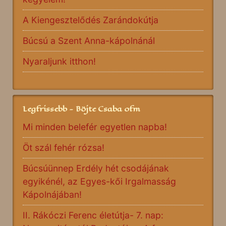
A Kiengesztelődés Zarándokútja
Búcsú a Szent Anna-kápolnánál
Nyaraljunk itthon!
Legfrissebb - Böjte Csaba ofm
Mi minden belefér egyetlen napba!
Öt szál fehér rózsa!
Búcsúünnep Erdély hét csodájának
egyikénél, az Egyes-kői Irgalmasság
Kápolnájában!
II. Rákóczi Ferenc életútja- 7. nap: