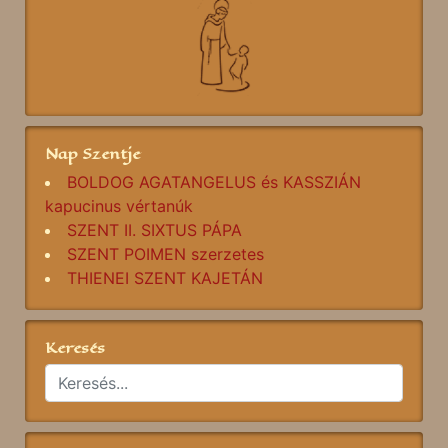
Nap Szentje
BOLDOG AGATANGELUS és KASSZIÁN
kapucinus vértanúk
SZENT II. SIXTUS PÁPA
SZENT POIMEN szerzetes
THIENEI SZENT KAJETÁN
Keresés