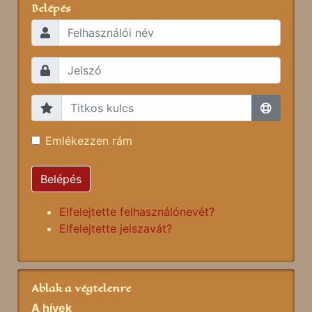
Belépés
Emlékezzen rám
Belépés
Elfelejtette felhasználónevét?
Elfelejtette jelszavát?
Ablak a végtelenre
A hívek