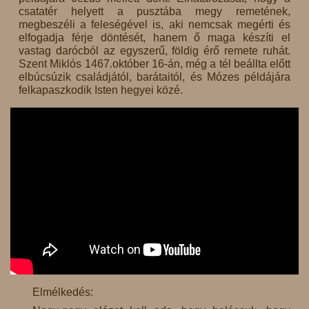
csatatér helyett a pusztába megy remetének,
megbeszéli a feleségével is, aki nemcsak megérti és
elfogadja férje döntését, hanem ő maga készíti el
vastag darócból az egyszerű, földig érő remete ruhát.
Szent Miklós 1467.október 16-án, még a tél beállta előtt
elbúcsúzik családjától, barátaitól, és Mózes példájára
felkapaszkodik Isten hegyei közé.
Elmélkedés: