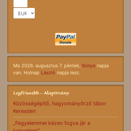
Ma 2026. augusztus 7. péntek,
Ibolya
napja
van. Holnap
László
napja lesz.
Legfrissebb - Alapítvány
Közösségépítő, hagyományőrző tábor
Keresden
„Fegyelemmel kézen fogva jár a
kegyelem!”