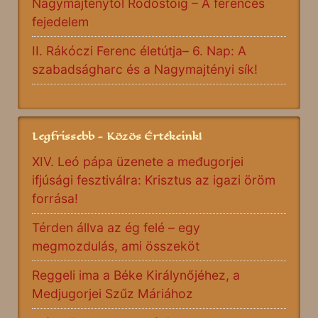
Nagymajténytól Rodostóig – A ferences
fejedelem
II. Rákóczi Ferenc életútja– 6. Nap: A
szabadságharc és a Nagymajtényi sík!
Legfrissebb - Közös Értékeink!
XIV. Leó pápa üzenete a međugorjei
ifjúsági fesztiválra: Krisztus az igazi öröm
forrása!
Térden állva az ég felé – egy
megmozdulás, ami összeköt
Reggeli ima a Béke Királynőjéhez, a
Medjugorjei Szűz Máriához