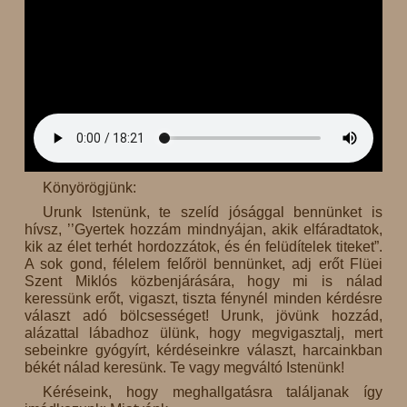
Könyörögjünk:
Urunk Istenünk, te szelíd jósággal bennünket is
hívsz, ’’Gyertek hozzám mindnyájan, akik elfáradtatok,
kik az élet terhét hordozzátok, és én felüdítelek titeket”.
A sok gond, félelem felőröl bennünket, adj erőt Flüei
Szent Miklós közbenjárására, hogy mi is nálad
keressünk erőt, vigaszt, tiszta fénynél minden kérdésre
választ adó bölcsességet! Urunk, jövünk hozzád,
alázattal lábadhoz ülünk, hogy megvigasztalj, mert
sebeinkre gyógyírt, kérdéseinkre választ, harcainkban
békét nálad keresünk. Te vagy megváltó Istenünk!
Kéréseink, hogy meghallgatásra találjanak így