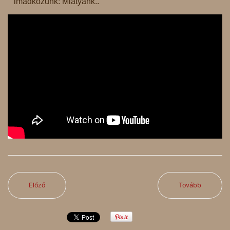
imádkozunk: Miatyánk..
Előző
Tovább