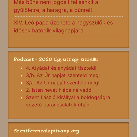
Más bűne nem jogosít fel senkit a
gyűlöletre, a haragra, a bűnre!!
XIV. Leó pápa üzenete a nagyszülők és
idősek hatodik világnapjára
Podcast - 2020 Együtt egy úton!!!!
4. Atyádat és anyádat tiszteld!
3/b. Az Úr napját szenteld meg!
3/a. Az Úr napját szenteld meg!
2. Isten nevét hiába ne vedd!
Szent László királlyal a boldogságra
vezető parancsolatok útján!
Szentferencalapitvany.org