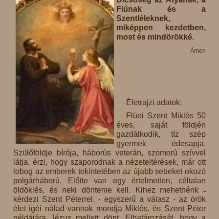
Fiúnak és a
Szentléleknek,
miképpen kezdetben,
most és mindörökké.
Ámen
Életrajzi adatok:
Flüei Szent Miklós 50
éves, saját földjén
gazdálkodik, tíz szép
gyermek édesapja.
Szülőföldje bírója, háborús veterán, szomorú szívvel
látja, érzi, hogy szaporodnak a nézeteltérések, már ott
lobog az emberek tekintetében az újabb sebeket okozó
polgárháború. Előtte van egy értelmetlen, céltalan
öldöklés, és neki döntenie kell. Kihez mehetnénk ˗
kérdezi Szent Péterrel, - egyszerű a válasz - az örök
élet igéi nálad vannak mondja Miklós, és Szent Péter
példájára Jézus mellett dönt. Elhatározását, hogy a