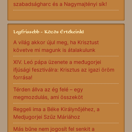
szabadságharc és a Nagymajtényi sík!
Legfrissebb - Közös Értékeink!
A világ akkor újul meg, ha Krisztust
követve mi magunk is átalakulunk
XIV. Leó pápa üzenete a međugorjei
ifjúsági fesztiválra: Krisztus az igazi öröm
forrása!
Térden állva az ég felé – egy
megmozdulás, ami összeköt
Reggeli ima a Béke Királynőjéhez, a
Medjugorjei Szűz Máriához
Más bűne nem jogosít fel senkit a