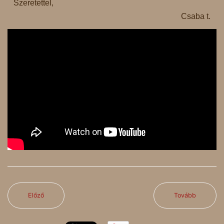
Szeretettel,
Csaba t.
Előző
Tovább