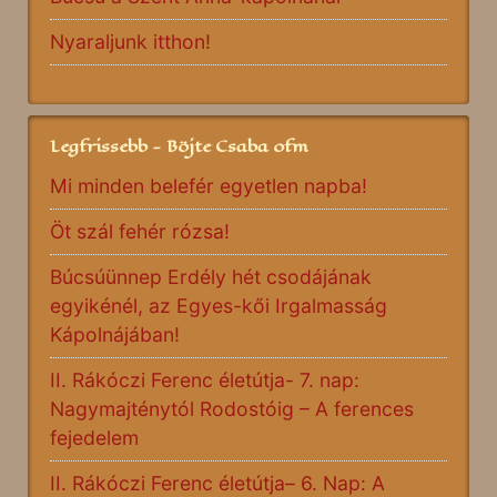
Nyaraljunk itthon!
Legfrissebb - Böjte Csaba ofm
Mi minden belefér egyetlen napba!
Öt szál fehér rózsa!
Búcsúünnep Erdély hét csodájának
egyikénél, az Egyes-kői Irgalmasság
Kápolnájában!
II. Rákóczi Ferenc életútja- 7. nap:
Nagymajténytól Rodostóig – A ferences
fejedelem
II. Rákóczi Ferenc életútja– 6. Nap: A