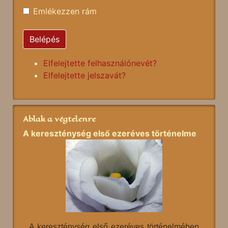
Emlékezzen rám
Belépés
Elfelejtette felhasználónevét?
Elfelejtette jelszavát?
Ablak a végtelenre
A kereszténység első ezeréves történelme
A kereszténység első ezeréves történelmében