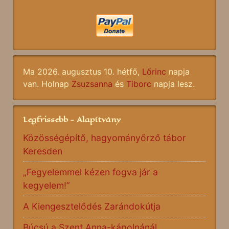
Ma 2026. augusztus 10. hétfő,
Lőrinc
napja
van. Holnap
Zsuzsanna
és
Tiborc
napja lesz.
Legfrissebb - Alapítvány
Közösségépítő, hagyományőrző tábor
Keresden
„Fegyelemmel kézen fogva jár a
kegyelem!”
A Kiengesztelődés Zarándokútja
Búcsú a Szent Anna-kápolnánál