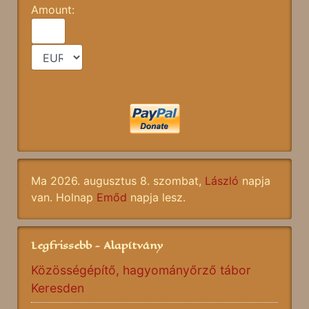
Amount:
Ma 2026. augusztus 8. szombat,
László
napja
van. Holnap
Emőd
napja lesz.
Legfrissebb - Alapítvány
Közösségépítő, hagyományőrző tábor
Keresden