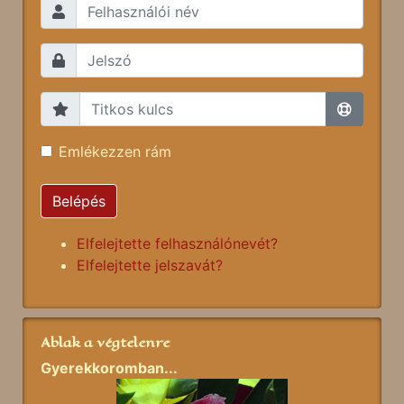
Emlékezzen rám
Belépés
Elfelejtette felhasználónevét?
Elfelejtette jelszavát?
Ablak a végtelenre
Gyerekkoromban...