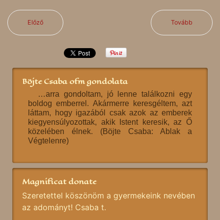
Előző
Tovább
Böjte Csaba ofm gondolata
…arra gondoltam, jó lenne találkozni egy
boldog emberrel. Akármerre keresgéltem, azt
láttam, hogy igazából csak azok az emberek
kiegyensúlyozottak, akik Istent keresik, az Ő
közelében élnek. (Böjte Csaba: Ablak a
Végtelenre)
Magnificat donate
Szeretettel köszönöm a gyermekeink nevében
az adományt! Csaba t.