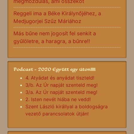
megmozdulás, ami összeköt
Reggeli ima a Béke Királynőjéhez, a
Medjugorjei Szűz Máriához
Más bűne nem jogosít fel senkit a
gyűlöletre, a haragra, a bűnre!!
Podcast - 2020 Együtt egy úton!!!!
4. Atyádat és anyádat tiszteld!
3/b. Az Úr napját szenteld meg!
3/a. Az Úr napját szenteld meg!
2. Isten nevét hiába ne vedd!
Szent László királlyal a boldogságra
vezető parancsolatok útján!