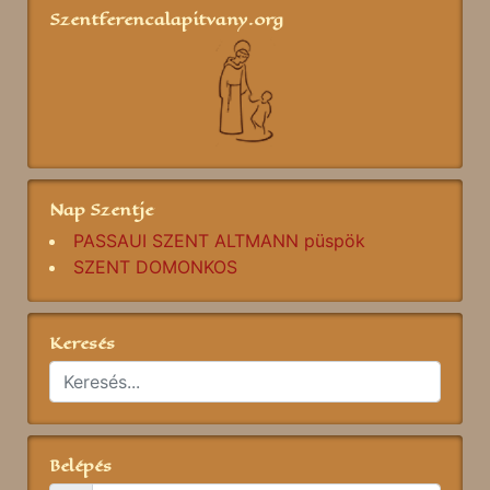
Szentferencalapitvany.org
Nap Szentje
PASSAUI SZENT ALTMANN püspök
SZENT DOMONKOS
Keresés
Belépés