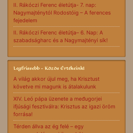
II. Rákóczi Ferenc életútja- 7. nap:
Nagymajténytól Rodostóig – A ferences
fejedelem
II. Rákóczi Ferenc életútja– 6. Nap: A
szabadságharc és a Nagymajtényi sík!
Legfrissebb - Közös Értékeink!
A világ akkor újul meg, ha Krisztust
követve mi magunk is átalakulunk
XIV. Leó pápa üzenete a međugorjei
ifjúsági fesztiválra: Krisztus az igazi öröm
forrása!
Térden állva az ég felé – egy