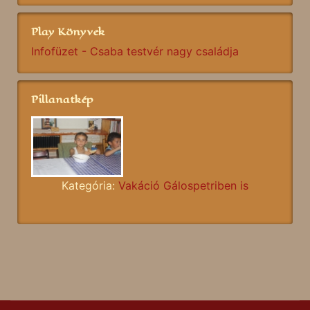
Play Könyvek
Infofüzet - Csaba testvér nagy családja
Pillanatkép
Kategória:
Vakáció Gálospetriben is