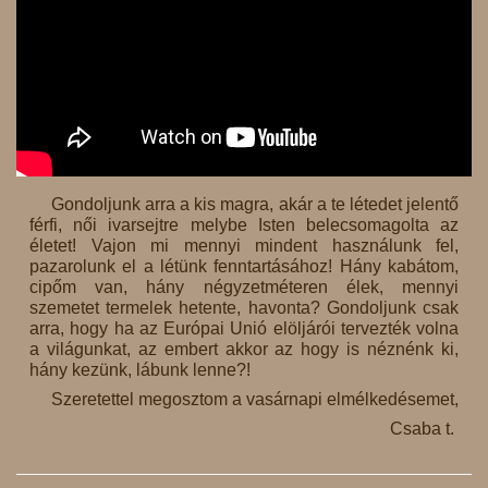
Gondoljunk arra a kis magra, akár a te létedet jelentő
férfi, női ivarsejtre melybe Isten belecsomagolta az
életet! Vajon mi mennyi mindent használunk fel,
pazarolunk el a létünk fenntartásához! Hány kabátom,
cipőm van, hány négyzetméteren élek, mennyi
szemetet termelek hetente, havonta? Gondoljunk csak
arra, hogy ha az Európai Unió elöljárói tervezték volna
a világunkat, az embert akkor az hogy is néznénk ki,
hány kezünk, lábunk lenne?!
Szeretettel megosztom a vasárnapi elmélkedésemet,
Csaba t.