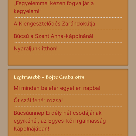
„Fegyelemmel kézen fogva jár a
kegyelem!”
A Kiengesztelődés Zarándokútja
Búcsú a Szent Anna-kápolnánál
Nyaraljunk itthon!
Legfrissebb - Böjte Csaba ofm
Mi minden belefér egyetlen napba!
Öt szál fehér rózsa!
Búcsúünnep Erdély hét csodájának
egyikénél, az Egyes-kői Irgalmasság
Kápolnájában!