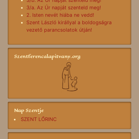
3/b. Az Úr napját szenteld meg!
3/a. Az Úr napját szenteld meg!
2. Isten nevét hiába ne vedd!
Szent László királlyal a boldogságra
vezető parancsolatok útján!
Szentferencalapitvany.org
Nap Szentje
SZENT LŐRINC