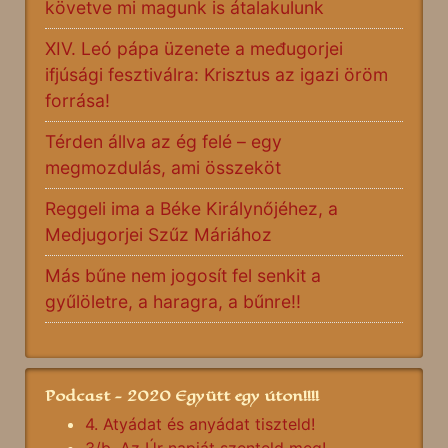
követve mi magunk is átalakulunk
XIV. Leó pápa üzenete a međugorjei
ifjúsági fesztiválra: Krisztus az igazi öröm
forrása!
Térden állva az ég felé – egy
megmozdulás, ami összeköt
Reggeli ima a Béke Királynőjéhez, a
Medjugorjei Szűz Máriához
Más bűne nem jogosít fel senkit a
gyűlöletre, a haragra, a bűnre!!
Podcast - 2020 Együtt egy úton!!!!
4. Atyádat és anyádat tiszteld!