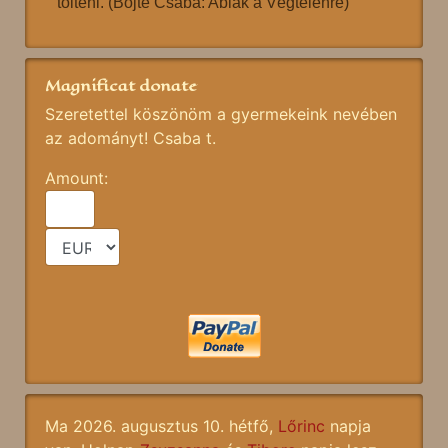
tölteni. (Böjte Csaba: Ablak a Végtelenre)
Magnificat donate
Szeretettel köszönöm a gyermekeink nevében
az adományt! Csaba t.
Amount:
Ma 2026. augusztus 10. hétfő,
Lőrinc
napja