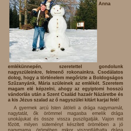
Anna
emlékünnepén, szeretettel gondolunk
nagyszüleinkre, felmenő rokonainkra. Csodálatos
dolog, hogy a történelem megőrizte a Boldogságos
Szűzanyánk, Mária szüleinek az emlékét. Szeretem
magam elé képzelni, ahogy az egyiptomi hosszú
vándorlás után a Szent Család hazaér Názáretbe és
a kis Jézus szalad az ő nagyszülei kitárt karjai felé!
A gyermek arcú Isten átöleli a drága nagymamát,
nagytatát, ők örömmel magasba emelik drága
unokájukat és össze vissza puszilgatják. Vajon mit
főzött, milyen süteményt készített örömében a jó
nagymama, örömében mikor viszontláthatta drága