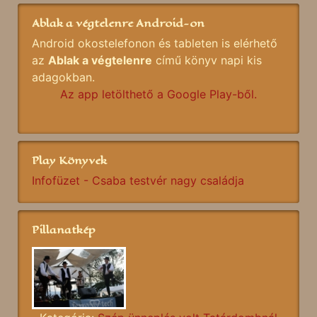
Ablak a végtelenre Android-on
Android okostelefonon és tableten is elérhető
az
Ablak a végtelenre
című könyv napi kis
adagokban.
Az app letölthető a Google Play-ből.
Play Könyvek
Infofüzet - Csaba testvér nagy családja
Pillanatkép