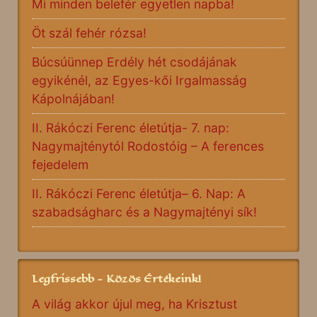
Mi minden belefér egyetlen napba!
Öt szál fehér rózsa!
Búcsúünnep Erdély hét csodájának
egyikénél, az Egyes-kői Irgalmasság
Kápolnájában!
II. Rákóczi Ferenc életútja- 7. nap:
Nagymajténytól Rodostóig – A ferences
fejedelem
II. Rákóczi Ferenc életútja– 6. Nap: A
szabadságharc és a Nagymajtényi sík!
Legfrissebb - Közös Értékeink!
A világ akkor újul meg, ha Krisztust