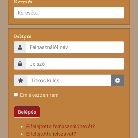
Keresés
Belépés
Emlékezzen rám
Belépés
Elfelejtette felhasználónevét?
Elfelejtette jelszavát?