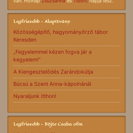
van. Holnap
Zsuzsanna
és
Tiborc
napja lesz.
Legfrissebb - Alapítvány
Közösségépítő, hagyományőrző tábor
Keresden
„Fegyelemmel kézen fogva jár a
kegyelem!”
A Kiengesztelődés Zarándokútja
Búcsú a Szent Anna-kápolnánál
Nyaraljunk itthon!
Legfrissebb - Böjte Csaba ofm