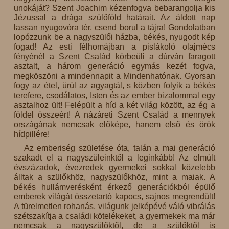
unokáját? Szent Joachim kézenfogva bebarangolja kis
Jézussal a drága szülőföld határait. Az áldott nap
lassan nyugovóra tér, csend borul a tájra! Gondolatban
lopózzunk be a nagyszülői házba, békés, nyugodt kép
fogad! Az esti félhomájban a pislákoló olajmécs
fényénél a Szent Család körbeüli a dúrván faragott
asztalt, a három generáció egymás kezét fogva,
megköszöni a mindennapit a Mindenhatónak. Gyorsan
fogy az étel, ürül az agyagtál, s közben folyik a békés
terefere, csodálatos, Isten és az ember bizalommal egy
asztalhoz ült! Felépült a híd a két világ között, az ég a
földel összeért! A názáreti Szent Család a mennyek
országának nemcsak előképe, hanem első és örök
hídpillére!
Az emberiség születése óta, talán a mai generáció
szakadt el a nagyszüleinktől a leginkább! Az elmúlt
évszázadok, évezredek gyermekei sokkal közelebb
álltak a szülőkhöz, nagyszülőkhöz, mint a maiak. A
békés hullámverésként érkező generációkból épülő
emberek világát összetartó kapocs, sajnos megrendült!
A türelmetlen rohanás, világunk jelképévé váló vibrálás
szétszakítja a családi kötelékeket, a gyermekek ma már
nemcsak a nagyszülőktől, de a szülőktől is