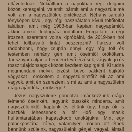
eltávolodnak. Nekiálltam a napokban régi dolgaim
között keresgélni, valamit, bármit ami a nagyszüleimé
volt, ami a nagyszülőkre emlékeztet. Néhány sárguló
fényképen kívül, egy régi használaton kívüli töltőtollat
találtam, amit még 1983-ban kaptam nagyapámtól,
akkor amikor teológiára indultam. Forgattam a régi
írószert, szerettem volna kipróbálni, de 2019-ben hol
lehet tollbavaló tintát beszerezni? Furcsa volt
rádöbbenni, hogy csupán ennyi, egy régi toll és
testemben néhány gén amit őseimtől örököltem.
Tarisznyám alján a bennem lévő érzések, vágyak, jó és
rossz tulajdonságok között kezdtem kapirgálni. Ki tudná
megmondani melyik érzést, búvó pakként bujkáló
vágyakat örököltem a nagyszüleimtől? Mi az ami
vagyok, amit én szereztem, s mi az ami a nagyszüleim
drága ajándéka, öröksége?
Jézus nagyszüleire gondolva imádkozzunk drága
felmenő őseinkért, legyünk büszkék mindarra, amit
nagyszüleinktől kaptunk és éljünk úgy, hogy ők is
büszkék lehessenek a tér -idő egy másik
hullámtarajában kapaszkodó unokájukra. Mint egy
palackpostába zárva, valamilyen módon ott élnek
bennünk szüleink, nagyszüleink génjei, vágyai, álmai!