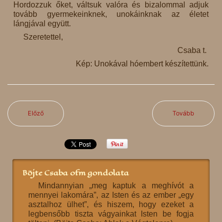
Hordozzuk őket, váltsuk valóra és bizalommal adjuk
tovább gyermekeinknek, unokáinknak az életet
lángjával együtt.
Szeretettel,
Csaba t.
Kép: Unokával hóembert készítettünk.
Előző
Tovább
Böjte Csaba ofm gondolata
Mindannyian „meg kaptuk a meghívót a
mennyei lakomára”, az Isten és az ember „egy
asztalhoz ülhet”, és hiszem, hogy ezeket a
legbensőbb tiszta vágyainkat Isten be fogja