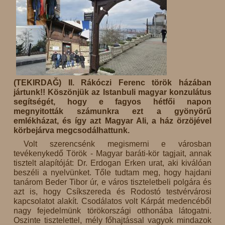
(TEKIRDAĞ) II. Rákóczi Ferenc török házában
jártunk!! Köszönjük az Istanbuli magyar konzulátus
segítségét, hogy e fagyos hétfői napon
megnyitották számunkra ezt a gyönyörű
emlékházat, és így azt Magyar Ali, a ház örzöjével
körbejárva megcsodálhattunk.
Volt szerencsénk megismerni e városban
tevékenykedő Török - Magyar baráti-kör tagjait, annak
tisztelt alapítóját: Dr. Erdogan Erken urat, aki kiválóan
beszéli a nyelvünket. Tőle tudtam meg, hogy hajdani
tanárom Beder Tibor úr, e város tiszteletbeli polgára és
azt is, hogy Csíkszereda és Rodostó testvérvárosi
kapcsolatot alakít. Csodálatos volt Kárpát medencéből
nagy fejedelmünk törökországi otthonába látogatni.
Oszinte tisztelettel, mély főhajtással vagyok mindazok