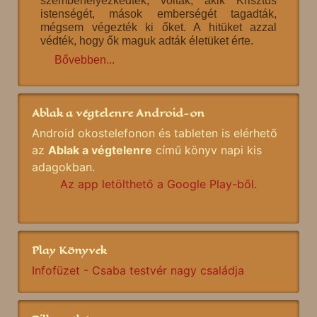
szembehelyezkedtek, voltak, akik Krisztus
istenségét, mások emberségét tagadták,
mégsem végezték ki őket. A hitüket azzal
védték, hogy ők maguk adták életüket érte.
Bővebben...
Ablak a végtelenre Android-on
Android okostelefonon és tableten is elérhető
az
Ablak a végtelenre
című könyv napi kis
adagokban.
Az app letölthető a Google Play-ből.
Play Könyvek
Infofüzet - Csaba testvér nagy családja