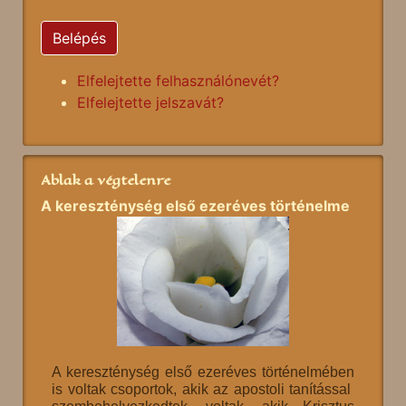
Belépés
Elfelejtette felhasználónevét?
Elfelejtette jelszavát?
Ablak a végtelenre
A kereszténység első ezeréves történelme
A kereszténység első ezeréves történelmében
is voltak csoportok, akik az apostoli tanítással