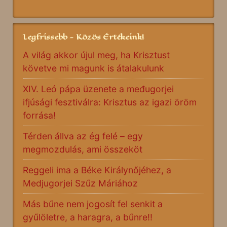
Legfrissebb - Közös Értékeink!
A világ akkor újul meg, ha Krisztust
követve mi magunk is átalakulunk
XIV. Leó pápa üzenete a međugorjei
ifjúsági fesztiválra: Krisztus az igazi öröm
forrása!
Térden állva az ég felé – egy
megmozdulás, ami összeköt
Reggeli ima a Béke Királynőjéhez, a
Medjugorjei Szűz Máriához
Más bűne nem jogosít fel senkit a
gyűlöletre, a haragra, a bűnre!!