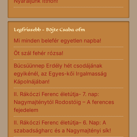
Nyaraljunk itthon!
Legfrissebb - Böjte Csaba ofm
Mi minden belefér egyetlen napba!
Öt szál fehér rózsa!
Búcsúünnep Erdély hét csodájának
egyikénél, az Egyes-kői Irgalmasság
Kápolnájában!
II. Rákóczi Ferenc életútja- 7. nap:
Nagymajténytól Rodostóig – A ferences
fejedelem
II. Rákóczi Ferenc életútja– 6. Nap: A
szabadságharc és a Nagymajtényi sík!