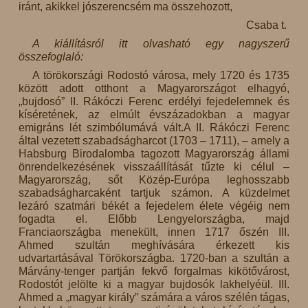
iránt, akikkel jószerencsém ma összehozott,
Csaba t.
A kiállításról itt olvasható egy nagyszerű
összefoglaló:
A törökországi Rodostó városa, mely 1720 és 1735
között adott otthont a Magyarországot elhagyó,
„bujdosó” II. Rákóczi Ferenc erdélyi fejedelemnek és
kíséretének, az elmúlt évszázadokban a magyar
emigráns lét szimbólumává vált.A II. Rákóczi Ferenc
által vezetett szabadságharcot (1703 – 1711), – amely a
Habsburg Birodalomba tagozott Magyarország állami
önrendelkezésének visszaállítását tűzte ki célul –
Magyarország, sőt Közép-Európa leghosszabb
szabadságharcaként tartjuk számon. A küzdelmet
lezáró szatmári békét a fejedelem élete végéig nem
fogadta el. Előbb Lengyelországba, majd
Franciaországba menekült, innen 1717 őszén III.
Ahmed szultán meghívására érkezett kis
udvartartásával Törökországba. 1720-ban a szultán a
Márvány-tenger partján fekvő forgalmas kikötővárost,
Rodostót jelölte ki a magyar bujdosók lakhelyéül. III.
Ahmed a „magyar király” számára a város szélén tágas,