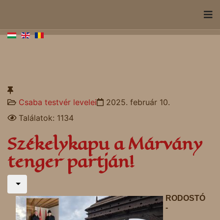
Csaba testvér levelei
2025. február 10.
Találatok: 1134
Székelykapu a Márvány
tenger partján!
RODOSTÓ
-