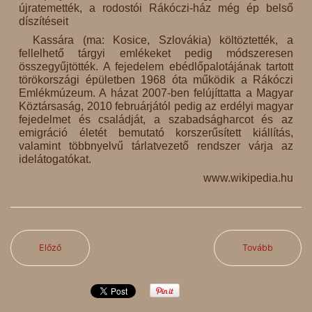
újratemették, a rodostói Rákóczi-ház még ép belső
díszítéseit
Kassára (ma: Kosice, Szlovákia) költöztették, a
fellelhető tárgyi emlékeket pedig módszeresen
összegyűjtötték. A fejedelem ebédlőpalotájának tartott
törökországi épületben 1968 óta működik a Rákóczi
Emlékmúzeum. A házat 2007-ben felújíttatta a Magyar
Köztársaság, 2010 februárjától pedig az erdélyi magyar
fejedelmet és családját, a szabadságharcot és az
emigráció életét bemutató korszerűsített kiállítás,
valamint többnyelvű tárlatvezető rendszer várja az
idelátogatókat.
www.wikipedia.hu
Előző
Tovább