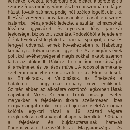
kertekkel övezett, tengerparti épületeket, kíséretének a
szomszédos örmény városrészben huszonhárom tágas
házat, lovaik számára pedig hét széles legelőt utalt ki.
II. Rákóczi Ferenc udvartartásának ellátását rendszeres
isztambuli pénzjáradék fedezte, a szultán tolmácsokat,
fővárosi ügyvivőket és nyolcvan főnyi janicsár
testőrséget biztosított számára.Rodostóból a fejedelem
élénk levelezést folytatott a francia, spanyol, orosz és
lengyel udvarral, ennek következtében a Habsburg
kormányzat folyamatosan figyeltette. Az emigráns évek
politikai tevékenységénél mégis sokkal inkább számon
tartja az utókor II. Rákóczi Ferenc írói munkásságát,
államelméleti és vallásos műveit. A rodostói termékeny
szellemi műhelyben sorra születtek az Elmélkedések,
az Emlékiratok, a Vallomások, az Értekezés a
hatalomról – hogy csak néhány művet említsünk.
Szintén ebben az alkotásra ösztönző légkörben láttak
napvilágot Mikes Kelemen Török országi levelei,
melyekben a fejedelem titkára szellemesen, ízes
magyarsággal örökíti meg a bujdosók életét.A magyar
kolónia egykori házai a 19. század végére
meglehetősen elhanyagolt állapotba kerültek. 1906-ban
a fejedelem és bujdosótársainak hamvait
ünnepélyesen hazaszállították Magyarországra, és