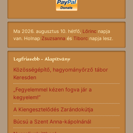
Ma 2026. augusztus 10. hétfő,
Lőrinc
napja
van. Holnap
Zsuzsanna
és
Tiborc
napja lesz.
Legfrissebb - Alapítvány
Közösségépítő, hagyományőrző tábor
Keresden
„Fegyelemmel kézen fogva jár a
kegyelem!”
A Kiengesztelődés Zarándokútja
Búcsú a Szent Anna-kápolnánál