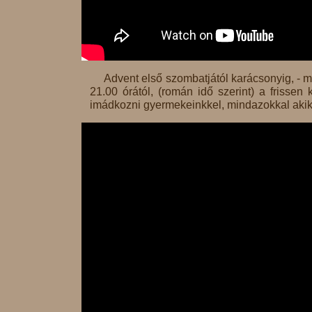
Advent első szombatjától karácsonyig, - m
21.00 órától, (román idő szerint) a frissen k
imádkozni gyermekeinkkel, mindazokkal akik 