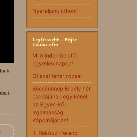
Nyaraljunk itthon!
Legfrissebb - Böjte
Csaba ofm
Mi minden belefér
egyetlen napba!
lunk,
Öt szál fehér rózsa!
Búcsúünnep Erdély hét
ba t.
csodájának egyikénél,
az Egyes-kői
Irgalmasság
Kápolnájában!
b
II. Rákóczi Ferenc