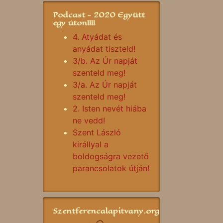
Podcast - 2020 Együtt
egy úton!!!!
4. Atyádat és
anyádat tiszteld!
3/b. Az Úr napját
szenteld meg!
3/a. Az Úr napját
szenteld meg!
2. Isten nevét hiába
ne vedd!
Szent László
királlyal a
boldogságra vezető
parancsolatok útján!
Szentferencalapitvany.org