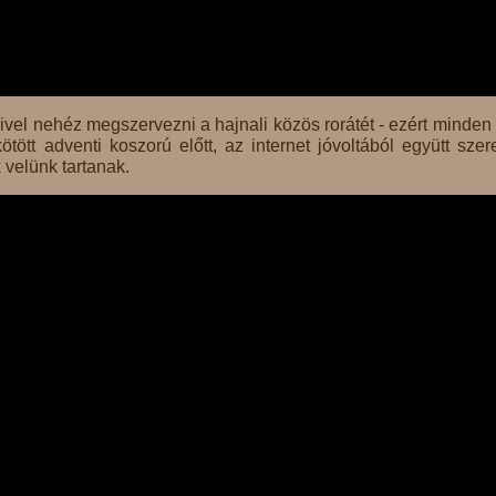
ivel nehéz megszervezni a hajnali közös rorátét - ezért minden 
ötött adventi koszorú előtt, az internet jóvoltából együtt szer
velünk tartanak.