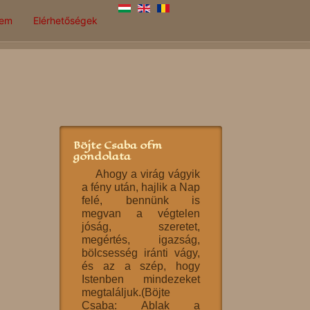
lem
Elérhetőségek
Böjte Csaba ofm
gondolata
Ahogy a virág vágyik
a fény után, hajlik a Nap
felé, bennünk is
megvan a végtelen
jóság, szeretet,
megértés, igazság,
bölcsesség iránti vágy,
és az a szép, hogy
Istenben mindezeket
megtaláljuk.(Böjte
Csaba: Ablak a