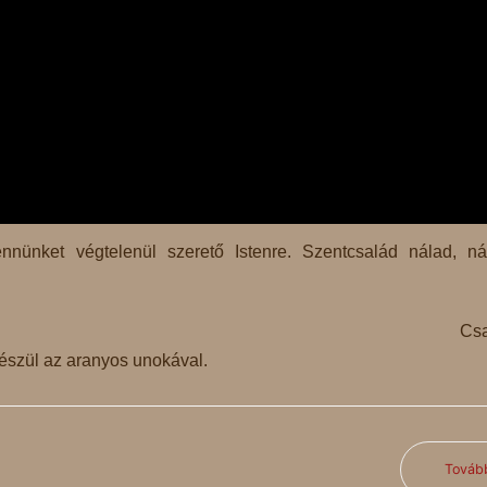
nnünket végtelenül szerető Istenre. Szentcsalád nálad, ná
Csa
észül az aranyos unokával.
Továb