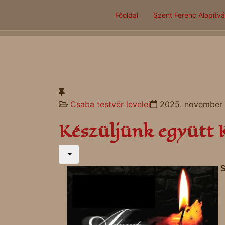
Főoldal
Szent Ferenc Alapítv
Csaba testvér levelei
2025. november 
Készüljünk együtt 
S