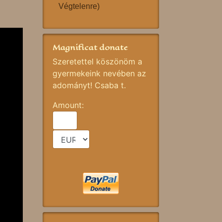
Végtelenre)
Magnificat donate
Szeretettel köszönöm a
gyermekeink nevében az
adományt! Csaba t.
Amount: