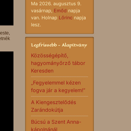
Ma 2026. augusztus 9.
vasárnap,
Emőd
napja
van. Holnap
Lőrinc
napja
lesz.
este,
etnék
Legfrissebb - Alapítvány
Közösségépítő,
hagyományőrző tábor
Keresden
„Fegyelemmel kézen
fogva jár a kegyelem!”
A Kiengesztelődés
Zarándokútja
Búcsú a Szent Anna-
kápolnánál