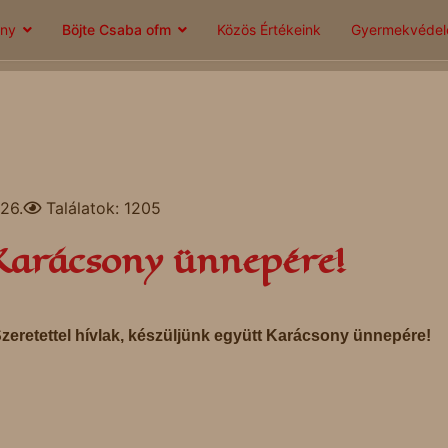
ány
Böjte Csaba ofm
Közös Értékeink
Gyermekvéde
26.
Találatok: 1205
Karácsony ünnepére!
zeretettel hívlak, készüljünk együtt Karácsony ünnepére!