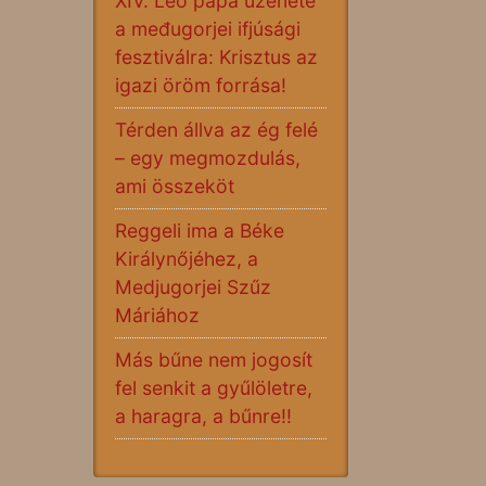
XIV. Leó pápa üzenete
a međugorjei ifjúsági
fesztiválra: Krisztus az
igazi öröm forrása!
Térden állva az ég felé
– egy megmozdulás,
ami összeköt
Reggeli ima a Béke
Királynőjéhez, a
Medjugorjei Szűz
Máriához
Más bűne nem jogosít
fel senkit a gyűlöletre,
a haragra, a bűnre!!