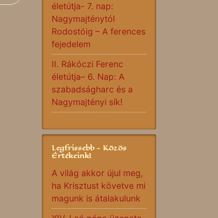
életútja- 7. nap:
Nagymajténytól
Rodostóig – A ferences
fejedelem
II. Rákóczi Ferenc
életútja– 6. Nap: A
szabadságharc és a
Nagymajtényi sík!
Legfrissebb - Közös
Értékeink!
A világ akkor újul meg,
ha Krisztust követve mi
magunk is átalakulunk