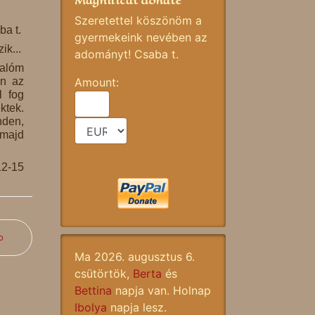
Magnificat donate
Szeretettel köszönöm a
ba t.
gyermekeink nevében az
ik...
adományt! Csaba t.
valóm
ön az
Amount:
l fog
ktek.
nden,
 majd
12-15
b
Ma 2026. augusztus 6.
csütörtök,
Berta
és
Bettina
napja van. Holnap
Ibolya
napja lesz.