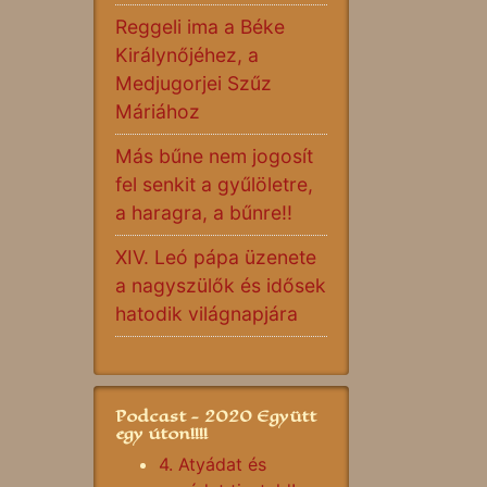
Reggeli ima a Béke
Királynőjéhez, a
Medjugorjei Szűz
Máriához
Más bűne nem jogosít
fel senkit a gyűlöletre,
a haragra, a bűnre!!
XIV. Leó pápa üzenete
a nagyszülők és idősek
hatodik világnapjára
Podcast - 2020 Együtt
egy úton!!!!
4. Atyádat és