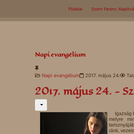
Főoldal
Szent Ferenc Alapítv
Napi evangélium
Napi evangélium
2017. május 24.
Tal
2017. május 24. - S
Igazság 
melyre mi
tarisznyájá
ránk, vezess