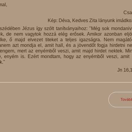
al,
Csa
Kép: Déva, Kedves Zita lányunk imádkoz
zédében Jézus így szólt tanítványaihoz: "Még sok mondani
ek, de nem vagytok hozzá elég erősek. Amikor azonban elj
lke, ő majd elvezet titeket a teljes igazságra. Nem magátó
anem azt mondja el, amit hall, és a jövendőt fogja hirdetni ne
 engem, mert az enyémből veszi, amit majd hirdet nektek. Mi
, enyém is. Ezért mondtam, hogy az enyémből veszi, amit
k."
Jn 16,
Továb