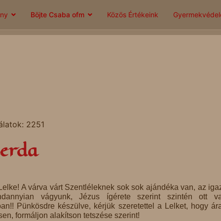
ány
Böjte Csaba ofm
Közös Értékeink
Gyermekvéde
álatok: 2251
zerda
Lelke! A várva várt Szentléleknek sok sok ajándéka van, az iga
ndannyian vágyunk, Jézus ígérete szerint szintén ott 
ban!! Pünkösdre készülve, kérjük szeretettel a Lelket, hogy ár
en, formáljon alakítson tetszése szerint!