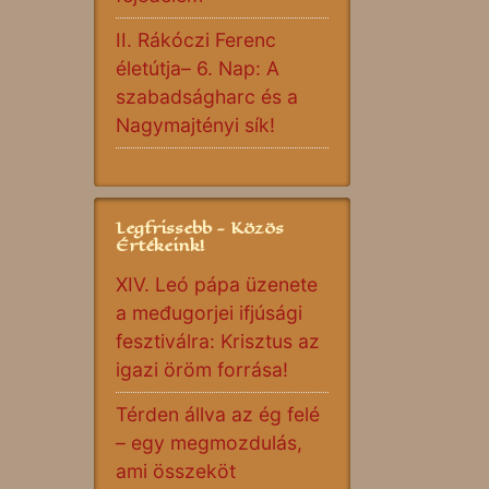
II. Rákóczi Ferenc
életútja– 6. Nap: A
szabadságharc és a
Nagymajtényi sík!
Legfrissebb - Közös
Értékeink!
XIV. Leó pápa üzenete
a međugorjei ifjúsági
fesztiválra: Krisztus az
igazi öröm forrása!
Térden állva az ég felé
– egy megmozdulás,
ami összeköt