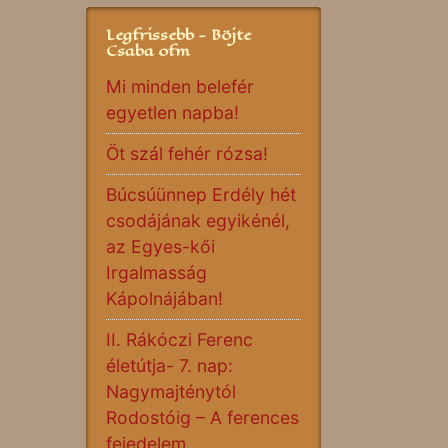
Legfrissebb - Böjte
Csaba ofm
Mi minden belefér
egyetlen napba!
Öt szál fehér rózsa!
Búcsúünnep Erdély hét
csodájának egyikénél,
az Egyes-kői
Irgalmasság
Kápolnájában!
II. Rákóczi Ferenc
életútja- 7. nap:
Nagymajténytól
Rodostóig – A ferences
fejedelem