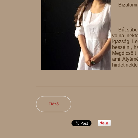
Bizalomm
Búcsúbes
volna nekt
Igazság Le
beszélni, h
Megdicsőít
ami Atyámé
hirdet nekte
Előző