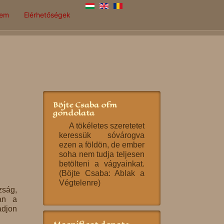
lem
Elérhetőségek
Böjte Csaba ofm
gondolata
A tökéletes szeretetet
keressük sóvárogva
ezen a földön, de ember
soha nem tudja teljesen
betölteni a vágyainkat.
(Böjte Csaba: Ablak a
Végtelenre)
zság,
van a
adjon