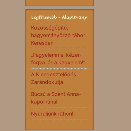
Legfrissebb - Alapítvány
Közösségépítő,
hagyományőrző tábor
Keresden
„Fegyelemmel kézen
fogva jár a kegyelem!”
A Kiengesztelődés
Zarándokútja
Búcsú a Szent Anna-
kápolnánál
Nyaraljunk itthon!