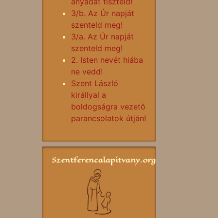
anyádat tiszteld!
3/b. Az Úr napját
szenteld meg!
3/a. Az Úr napját
szenteld meg!
2. Isten nevét hiába
ne vedd!
Szent László
királlyal a
boldogságra vezető
parancsolatok útján!
Szentferencalapitvany.org