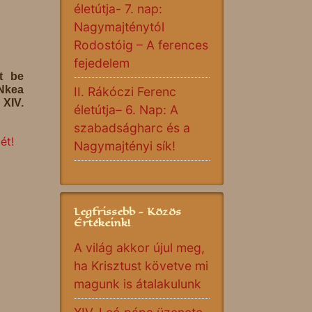
életútja- 7. nap:
Nagymajténytól
Rodostóig – A ferences
fejedelem
tt be
 Nkea
II. Rákóczi Ferenc
 XIV.
életútja– 6. Nap: A
szabadságharc és a
ét!
Nagymajtényi sík!
Legfrissebb - Közös
Értékeink!
A világ akkor újul meg,
ha Krisztust követve mi
magunk is átalakulunk