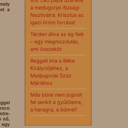
XIV. Leó pápa üzenete
amely
a međugorjei ifjúsági
ket a
fesztiválra: Krisztus az
igazi öröm forrása!
Térden állva az ég felé
– egy megmozdulás,
ami összeköt
Reggeli ima a Béke
Királynőjéhez, a
Medjugorjei Szűz
Máriához
Más bűne nem jogosít
fel senkit a gyűlöletre,
ggel
Vesco
a haragra, a bűnre!!
otre-
ó nő,
 egy