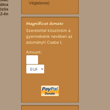
Végtelenre)
átva
özös
22-én
Magnificat donate
Szeretettel köszönöm a
gyermekeink nevében az
adományt! Csaba t.
Amount: