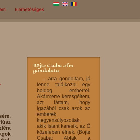
lem
Elérhetőségek
Böjte Csaba ofm
gondolata
…arra gondoltam, jó
lenne találkozni egy
boldog emberrel.
Akármerre keresgéltem,
azt láttam, hogy
igazából csak azok az
emberek
sére,
kiegyensúlyozottak,
 Húsz
akik Istent keresik, az Ő
zféra
közelében élnek. (Böjte
agok
Csaba: Ablak a
okat,