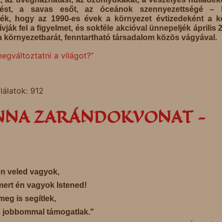
dést, a savas esőt, az óceánok szennyezettségé – l
ék, hogy az 1990-es évek a környezet évtizedeként a k
ívják fel a figyelmet, és sokféle akcióval ünnepeljék április 
a környezetbarát, fenntartható társadalom közös vágyával.
gváltoztatni a világot?”
lálatok: 912
NNA ZARÁNDOKVONAT -
 én veled vagyok,
mert én vagyok Istened!
meg is segítlek,
 jobbommal támogatlak."