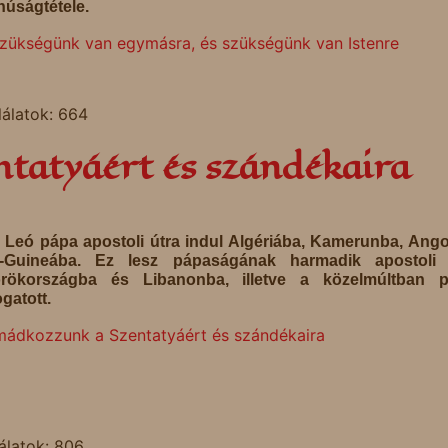
núságtétele.
zükségünk van egymásra, és szükségünk van Istenre
lálatok: 664
tatyáért és szándékaira
 Leó pápa apostoli útra indul Algériába, Kamerunba, Ang
i-Guineába. Ez lesz pápaságának harmadik apostoli ú
rökországba és Libanonba, illetve a közelmúltban p
gatott.
mádkozzunk a Szentatyáért és szándékaira
álatok: 806