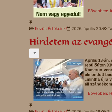
Bővebben: 
Közös Értékeink!
2026. április 20.
Ta
Hirdetem az evang
Április 18-án
repülőúton XI
Kamerun vendé
elmondott bes
„mintha újra v
áll szándékom
Bővebben: H
Közös Értékeink!
2026. április 19.
Ta