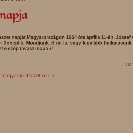
 napja
szet napját Magyarországon 1964 óta április 11-én, József A
n ünneplik. Mondjunk el mi is, vagy legalább hallgassun
t e szép tavaszi napon!
Csa
 magyar költészet napja