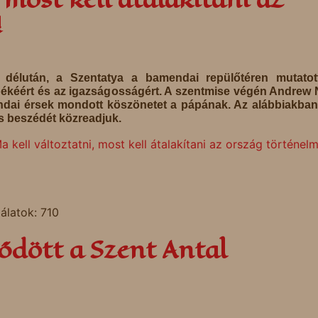
!
n, délután, a Szentatya a bamendai repülőtéren mutato
békéért és az igazságosságért. A szentmise végén Andrew
ai érsek mondott köszönetet a pápának. Az alábbiakban
s beszédét közreadjuk.
 kell változtatni, most kell átalakítani az ország történelm
lálatok: 710
ődött a Szent Antal