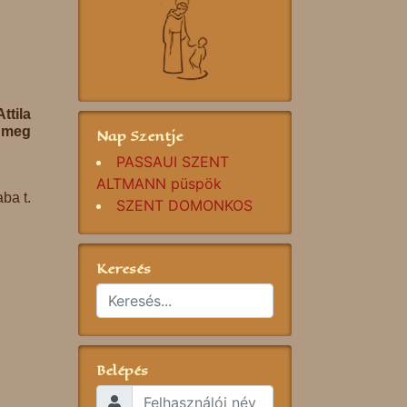
ttila
k meg
Nap Szentje
PASSAUI SZENT
ALTMANN püspök
ba t.
SZENT DOMONKOS
Keresés
Belépés