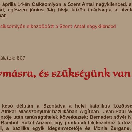
e április 14-én Csíksomlyón a Szent Antal nagykilenced, 
 át, egészen június 9-ig hívja közös imádságra a híve
an.
síksomlyón elkezdődött a Szent Antal nagykilenced
lálatok: 807
ymásra, és szükségünk van
n késő délután a Szentatya a helyi katolikus közössé
z Afrikai Miasszonyunk-bazilikában Algírban. Jean-Paul 
ntője után tanúságtételek következtek: Bernadett nővér N
amból, Rakel Anzere, egy pünkösdi felekezethez tartoz
i, a bazilika egyik idegenvezetője és Monia Zergane,