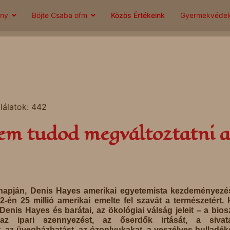
ány
Böjte Csaba ofm
Közös Értékeink
Gyermekvéde
lálatok: 442
em tudod megváltoztatni a
napján, Denis Hayes amerikai egyetemista kezdeményezé
22-én 25 millió amerikai emelte fel szavát a természetért.
enis Hayes és barátai, az ökológiai válság jeleit – a bios
 az ipari szennyezést, az őserdők irtását, a sivat
, az üvegházhatást, az ózonlyukakat, a veszélyes hulladék