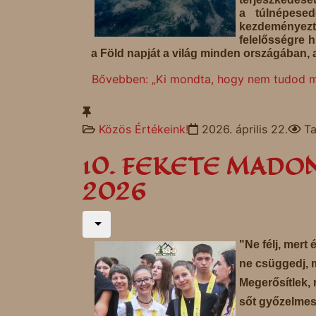
a túlnépese
kezdeményezt
felelősségre h
a Föld napját a világ minden országában, 
Bővebben: „Ki mondta, hogy nem tudod me
Közös Értékeink!
2026. április 22.
Ta
10. FEKETE MADO
2026
"Ne félj, mert
ne csüggedj, 
Megerősítlek, 
sőt győzelmes