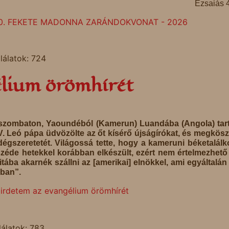
Ézsaiás 
10. FEKETE MADONNA ZARÁNDOKVONAT - 2026
lálatok: 724
élium örömhírét
, szombaton, Yaoundéból (Kamerun) Luandába (Angola) tar
V. Leó pápa üdvözölte az őt kísérő újságírókat, és megkös
gszeretetét. Világossá tette, hogy a kameruni béketalál
zéde hetekkel korábban elkészült, ezért nem értelmezhető
itába akarnék szállni az [amerikai] elnökkel, ami egyáltalá
ban”.
irdetem az evangélium örömhírét
lálatok: 783