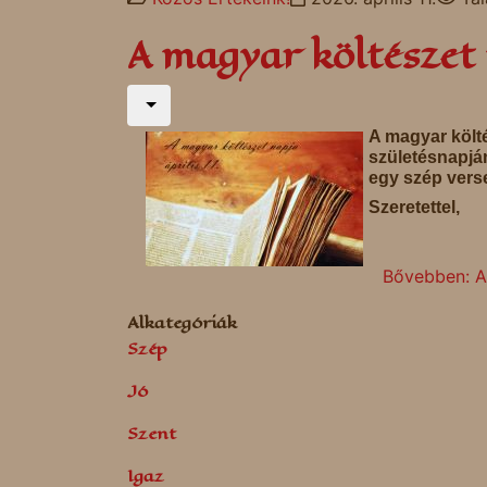
A magyar költészet
A magyar költé
születésnapjá
egy szép verse
Szeretettel,
Bővebben: A
Alkategóriák
Szép
Jó
Szent
Igaz