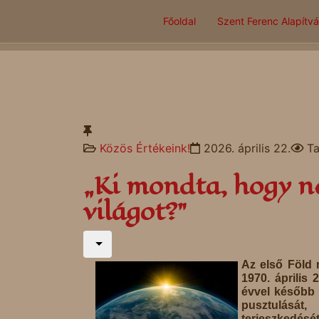
Főoldal
Szent Ferenc Alapítv
Közös Értékeink!
2026. április 22.
Ta
„Ki mondta, hogy n
világot?”
Az első Föld 
1970. április 
évvel később D
pusztulását,
terjeszkedését