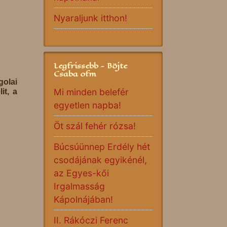
Nyaraljunk itthon!
Legfrissebb - Böjte
Csaba ofm
olai
Mi minden belefér
it, a
egyetlen napba!
Öt szál fehér rózsa!
Búcsúünnep Erdély hét
csodájának egyikénél,
az Egyes-kői
Irgalmasság
Kápolnájában!
II. Rákóczi Ferenc