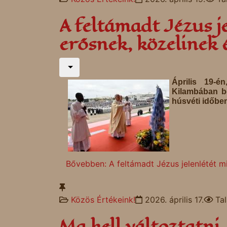
A feltámadt Jézus j
erősnek, közelinek 
Április 19-
Kilambában be
húsvéti időbe
Bővebben: A feltámadt Jézus jelenlétét mi
Közös Értékeink!
2026. április 17.
Tal
Ma kell változtatni,