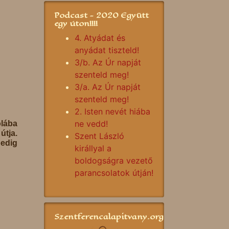
Podcast - 2020 Együtt
egy úton!!!!
4. Atyádat és
anyádat tiszteld!
3/b. Az Úr napját
szenteld meg!
3/a. Az Úr napját
szenteld meg!
2. Isten nevét hiába
ne vedd!
olába
tja.
Szent László
edig
királlyal a
boldogságra vezető
parancsolatok útján!
Szentferencalapitvany.org