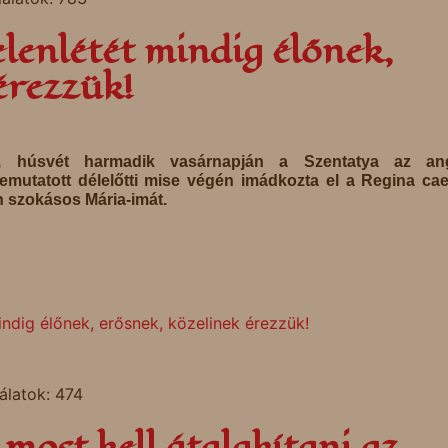
elenlétét mindig élőnek,
érezzük!
én, húsvét harmadik vasárnapján a Szentatya az ang
mutatott délelőtti mise végén imádkozta el a Regina cael
n szokásos Mária-imát.
ndig élőnek, erősnek, közelinek érezzük!
álatok: 474
 most kell átalakítani az