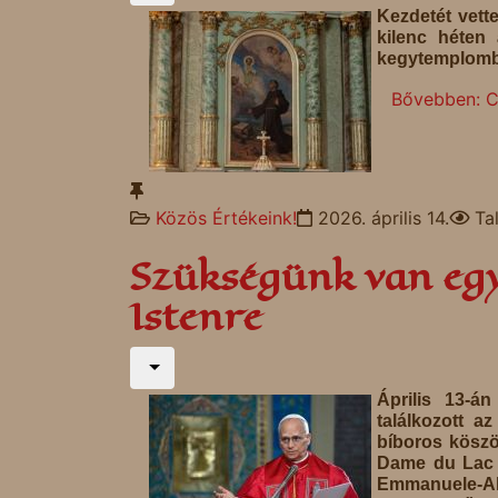
Kezdetét vett
kilenc héten
kegytemplomb
Bővebben: C
Közös Értékeink!
2026. április 14.
Ta
Szükségünk van eg
Istenre
Április 13-á
találkozott a
bíboros köszö
Dame du Lac B
Emmanuele-Al