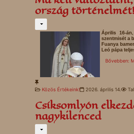
ország történelmét
Április 16-á
szentmisét a 
Fuanya bamend
Leó pápa telje
Bővebben: Ma
Közös Értékeink!
2026. április 14.
Ta
Csíksomlyón elkezd
nagykilenced