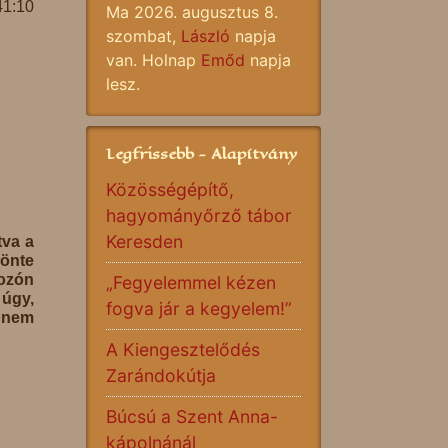
41:10
Ma 2026. augusztus 8.
szombat,
László
napja
van. Holnap
Emőd
napja
lesz.
Legfrissebb - Alapítvány
Közösségépítő,
hagyományőrző tábor
Keresden
tva a
zönte
kozón
„Fegyelemmel kézen
 úgy,
fogva jár a kegyelem!”
n nem
A Kiengesztelődés
Zarándokútja
Búcsú a Szent Anna-
kápolnánál