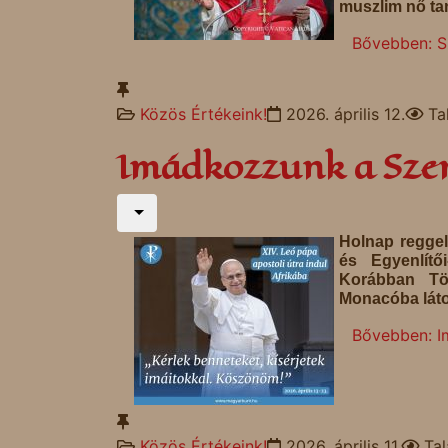
muszlim nő ta
Bővebben: S
Közös Értékeink!
2026. április 12.
Ta
Imádkozzunk a Szen
Holnap reggel
és Egyenlítő
Korábban Tö
Monacóba láto
Bővebben: I
Közös Értékeink!
2026. április 11.
Tal