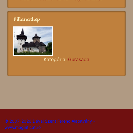
Pillanatkép
Kategória:
Gurasada
© 2007-2026 Dévai Szent Ferenc Alapítvány -
www.magnificat.ro