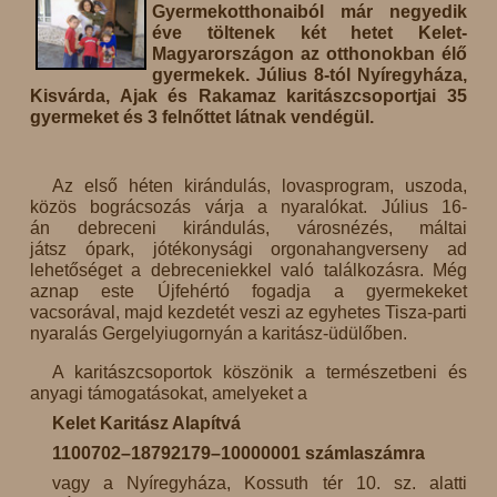
Gyermekotthonaiból már negyedik
éve töltenek két hetet Kelet-
Magyarországon az otthonokban élő
gyermekek. Július 8-tól Nyíregyháza,
Kisvárda, Ajak és Rakamaz karitászcsoportjai 35
gyermeket és 3 felnőttet látnak vendégül.
Az első héten kirándulás, lovasprogram, uszoda,
közös bográcsozás várja a nyaralókat. Július 16-
án debreceni kirándulás, városnézés, máltai
játsz
ópark, jótékonysági orgonahangverseny ad
lehetőséget a debreceniekkel való találkozásra. Még
aznap este Újfehértó fogadja a gyermekeket
vacsorával, majd kezdetét veszi az egyhetes Tisza-parti
nyaralás Gergelyiugornyán a karitász-üdülőben.
A karitászcsoportok köszönik a természetbeni és
anyagi támogatásokat, amelyeket a
Kelet Karitász Alapítvá
1100702–18792179–10000001
számlaszámra
vagy a Nyíregyháza, Kossuth tér 10. sz. alatti