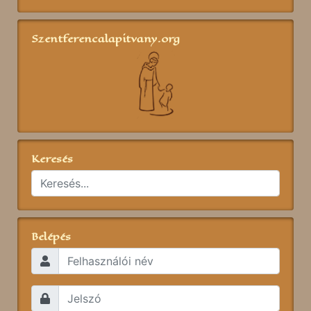
Szentferencalapitvany.org
Keresés
Belépés