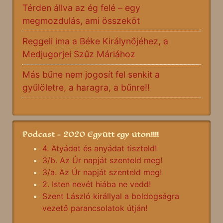
Térden állva az ég felé – egy
megmozdulás, ami összeköt
Reggeli ima a Béke Királynőjéhez, a
Medjugorjei Szűz Máriához
Más bűne nem jogosít fel senkit a
gyűlöletre, a haragra, a bűnre!!
Podcast - 2020 Együtt egy úton!!!!
4. Atyádat és anyádat tiszteld!
3/b. Az Úr napját szenteld meg!
3/a. Az Úr napját szenteld meg!
2. Isten nevét hiába ne vedd!
Szent László királlyal a boldogságra
vezető parancsolatok útján!