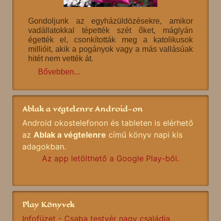
Gondoljunk az egyházüldözésekre, amikor
vadállatokkal tépették szét őket, máglyán
égették el, csonkították meg a katolikusok
millióit, akik a pogányok vagy a más vallásúak
hitét nem vették át.
Bővebben...
Ablak a végtelenre Android-on
Android okostelefonon és tableten is elérhető
az
Ablak a végtelenre
című könyv napi kis
adagokban.
Az app letölthető a Google Play-ből.
Play Könyvek
Infofüzet - Csaba testvér nagy családja