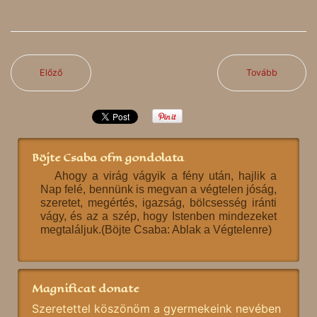
Előző
Tovább
Böjte Csaba ofm gondolata
Ahogy a virág vágyik a fény után, hajlik a
Nap felé, bennünk is megvan a végtelen jóság,
szeretet, megértés, igazság, bölcsesség iránti
vágy, és az a szép, hogy Istenben mindezeket
megtaláljuk.(Böjte Csaba: Ablak a Végtelenre)
Magnificat donate
Szeretettel köszönöm a gyermekeink nevében