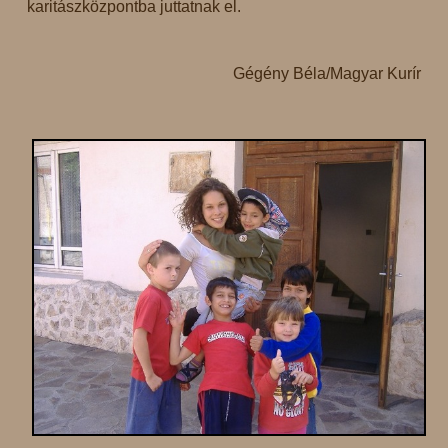
karitászközpontba juttatnak el.
Gégény Béla/Magyar Kurír