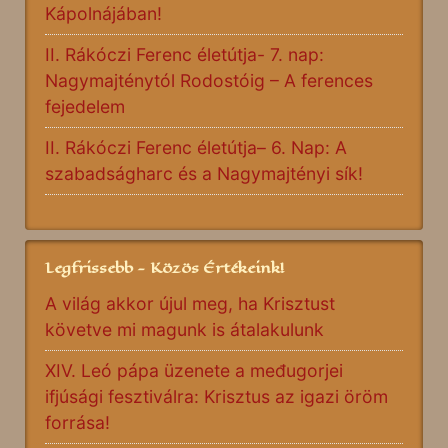
Kápolnájában!
II. Rákóczi Ferenc életútja- 7. nap:
Nagymajténytól Rodostóig – A ferences
fejedelem
II. Rákóczi Ferenc életútja– 6. Nap: A
szabadságharc és a Nagymajtényi sík!
Legfrissebb - Közös Értékeink!
A világ akkor újul meg, ha Krisztust
követve mi magunk is átalakulunk
XIV. Leó pápa üzenete a međugorjei
ifjúsági fesztiválra: Krisztus az igazi öröm
forrása!