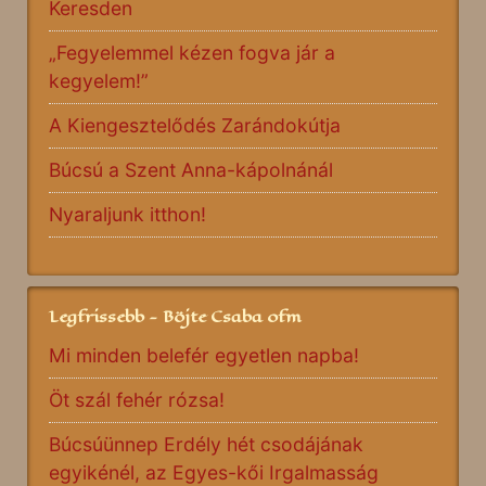
Keresden
„Fegyelemmel kézen fogva jár a
kegyelem!”
A Kiengesztelődés Zarándokútja
Búcsú a Szent Anna-kápolnánál
Nyaraljunk itthon!
Legfrissebb - Böjte Csaba ofm
Mi minden belefér egyetlen napba!
Öt szál fehér rózsa!
Búcsúünnep Erdély hét csodájának
egyikénél, az Egyes-kői Irgalmasság