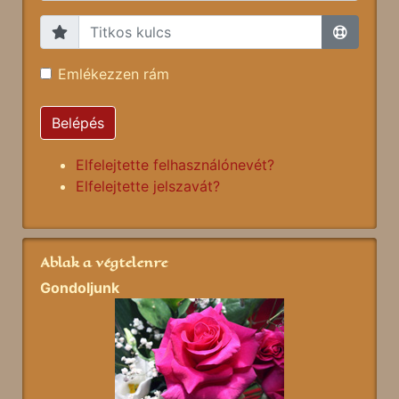
Emlékezzen rám
Belépés
Elfelejtette felhasználónevét?
Elfelejtette jelszavát?
Ablak a végtelenre
Gondoljunk