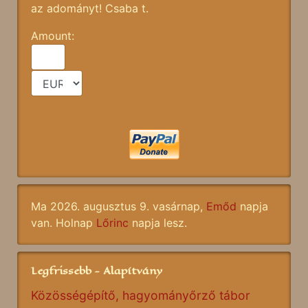
az adományt! Csaba t.
Amount:
Ma 2026. augusztus 9. vasárnap,
Emőd
napja
van. Holnap
Lőrinc
napja lesz.
Legfrissebb - Alapítvány
Közösségépítő, hagyományőrző tábor