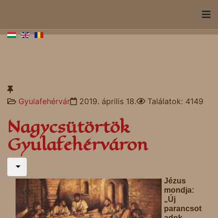
Gyulafehérvár
2019. április 18.
Találatok: 4149
Nagycsütörtök
Gyulafehérváron
Jézus
mondja:
„Új
parancsot
adok