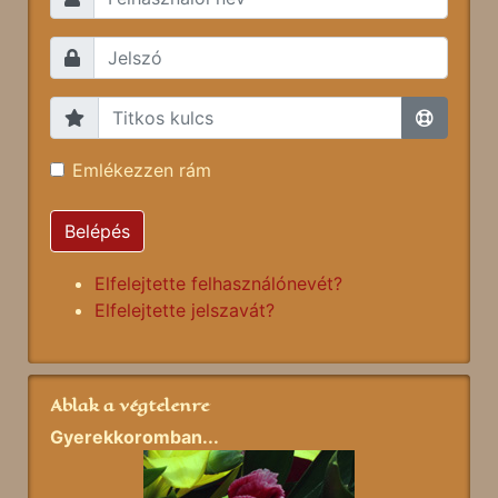
Emlékezzen rám
Belépés
Elfelejtette felhasználónevét?
Elfelejtette jelszavát?
Ablak a végtelenre
Gyerekkoromban...