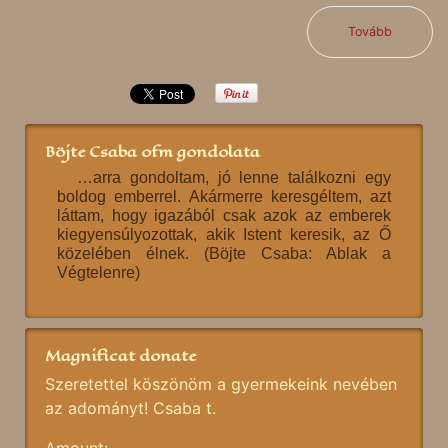
Tovább
Böjte Csaba ofm gondolata
…arra gondoltam, jó lenne találkozni egy
boldog emberrel. Akármerre keresgéltem, azt
láttam, hogy igazából csak azok az emberek
kiegyensúlyozottak, akik Istent keresik, az Ő
közelében élnek. (Böjte Csaba: Ablak a
Végtelenre)
Magnificat donate
Szeretettel köszönöm a gyermekeink nevében
az adományt! Csaba t.
Amount: