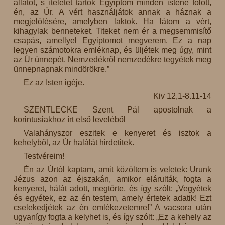
állatot, s ítéletet tartok Egyiptom minden istene fölött,
én, az Úr. A vért használjátok annak a háznak a
megjelölésére, amelyben laktok. Ha látom a vért,
kihagylak benneteket. Titeket nem ér a megsemmisítő
csapás, amellyel Egyiptomot megverem. Ez a nap
legyen számotokra emléknap, és üljétek meg úgy, mint
az Úr ünnepét. Nemzedékről nemzedékre tegyétek meg
ünnepnapnak mindörökre.”
Ez az Isten igéje.
Kiv 12,1-8.11-14
SZENTLECKE Szent Pál apostolnak a
korintusiakhoz írt első leveléből
Valahányszor eszitek e kenyeret és isztok a
kehelyből, az Úr halálát hirdetitek.
Testvéreim!
Én az Úrtól kaptam, amit közöltem is veletek: Urunk
Jézus azon az éjszakán, amikor elárulták, fogta a
kenyeret, hálát adott, megtörte, és így szólt: „Vegyétek
és egyétek, ez az én testem, amely értetek adatik! Ezt
cselekedjétek az én emlékezetemre!” A vacsora után
ugyanígy fogta a kelyhet is, és így szólt: „Ez a kehely az