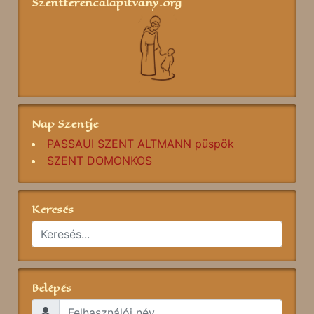
Szentferencalapitvany.org
Nap Szentje
PASSAUI SZENT ALTMANN püspök
SZENT DOMONKOS
Keresés
Belépés