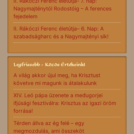
II. Rákóczi Ferenc életútja- 7. nap:
Nagymajténytól Rodostóig – A ferences
fejedelem
II. Rákóczi Ferenc életútja– 6. Nap: A
szabadságharc és a Nagymajtényi sík!
Legfrissebb - Közös Értékeink!
A világ akkor újul meg, ha Krisztust
követve mi magunk is átalakulunk
XIV. Leó pápa üzenete a međugorjei
ifjúsági fesztiválra: Krisztus az igazi öröm
forrása!
Térden állva az ég felé – egy
megmozdulás, ami összeköt