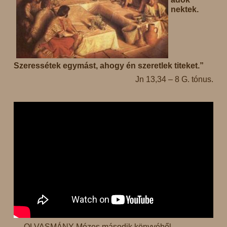
nektek.
Szeressétek egymást, ahogy én szeretlek titeket.”
Jn 13,34 – 8 G. tónus.
OLVASMÁNY Mózes második könyvéből