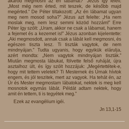
akarod megmosni az én lábamat?” Jézus így felelt:
„Most még nem érted, mit teszek, de később majd
megérted.” De Péter tiltakozott: „Az én lábamat ugyan
meg nem mosod soha?” Jézus azt felelte: „Ha nem
moslak meg, nem lesz semmi közöd hozzám!” Erre
Péter így szólt: „Uram, akkor ne csak a lábamat, hanem
a fejemet és a kezemet is!” Jézus azonban kijelentette:
„Aki megmosdott, annak csak a lábát kell megmosni, és
egészen tiszta lesz. Ti tiszták vagytok, de nem
mindnyájan.” Tudta ugyanis, hogy egyikük elárulja,
azért mondta: „Nem vagytok mindnyájan tiszták.”
Miután megmosta lábukat, fölvette felső ruháját, újra
asztalhoz ült, és így szólt hozzájuk: „Megértettétek-e,
hogy mit tettem veletek? Ti Mesternek és Úrnak hívtok
engem, és jól teszitek, mert az vagyok. Ha tehát én, az
Úr és Mester megmostam lábatokat, nektek is meg kell
mosnotok egymás lábát. Példát adtam nektek, hogy
amit én tettem, ti is tegyétek meg.”
Ezek az evangélium igéi.
Jn 13,1-15