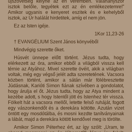
újszövetség kelyhe az én véremben. Valahányszor
isztok belőle, tegyétek ezt az én emlékezetemre!”
Amikor ugyanis e kenyeret eszitek és e kehelyből
isztok, az Úr halálát hirdetitek, amíg el nem jön.
Ez az Isten igéje.
1Kor 11,23-26
† EVANGÉLIUM Szent János könyvéből
Mindvégig szerette őket.
Húsvét ünnepe előtt történt. Jézus tudta, hogy
elérkezett az óra, amikor ebből a világból vissza kell
térnie az Atyához. Mivel szerette övéit, akik a világban
voltak, még egy végső jelét adta szeretetének. Vacsora
közben történt, amikor a sátán már fölébresztette
Júdásnak, Karióti Simon fiának szívében a gondolatot,
hogy árulja el őt. Jézus tudta, hogy az Atya mindent a
kezébe adott, s hogy Istentől jött és Istenhez tér vissza.
Fölkelt hát a vacsora mellől, letette felső ruháját, fogott
egy vászonkendőt és a derekára kötötte. Azután vizet
öntött egy mosdótálba, és mosni kezdte tanítványainak
a lábát, majd a derekára kötött kendővel meg is törölte.
Amikor Simon Péterhez ért, az így szólt: „Uram, te