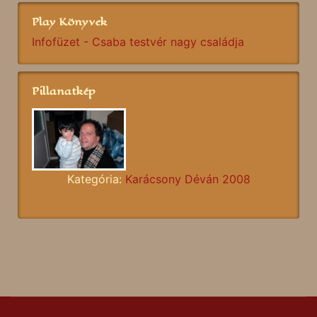
Play Könyvek
Infofüzet - Csaba testvér nagy családja
Pillanatkép
Kategória:
Karácsony Déván 2008