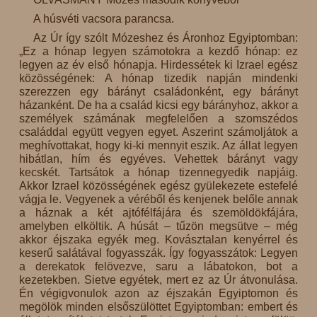
A húsvéti vacsora parancsa.
Az Úr így szólt Mózeshez és Áronhoz Egyiptomban:
„Ez a hónap legyen számotokra a kezdő hónap: ez
legyen az év első hónapja. Hirdessétek ki Izrael egész
közösségének: A hónap tizedik napján mindenki
szerezzen egy bárányt családonként, egy bárányt
házanként. De ha a család kicsi egy bárányhoz, akkor a
személyek számának megfelelően a szomszédos
családdal együtt vegyen egyet. Aszerint számoljátok a
meghívottakat, hogy ki-ki mennyit eszik. Az állat legyen
hibátlan, hím és egyéves. Vehettek bárányt vagy
kecskét. Tartsátok a hónap tizennegyedik napjáig.
Akkor Izrael közösségének egész gyülekezete estefelé
vágja le. Vegyenek a véréből és kenjenek belőle annak
a háznak a két ajtófélfájára és szemöldökfájára,
amelyben elköltik. A húsát – tűzön megsütve – még
akkor éjszaka egyék meg. Kovásztalan kenyérrel és
keserű salátával fogyasszák. Így fogyasszátok: Legyen
a derekatok felövezve, saru a lábatokon, bot a
kezetekben. Sietve egyétek, mert ez az Úr átvonulása.
Én végigvonulok azon az éjszakán Egyiptomon és
megölök minden elsőszülöttet Egyiptomban: embert és