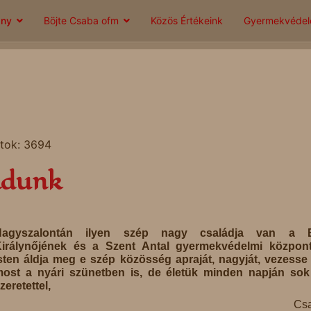
ány
Böjte Csaba ofm
Közös Értékeink
Gyermekvéde
atok: 3694
adunk
Nagyszalontán ilyen szép nagy családja van a 
irálynőjének és a Szent Antal gyermekvédelmi központ
sten áldja meg e szép közösség apraját, nagyját, vezesse
ost a nyári szünetben is, de életük minden napján so
zeretettel,
Csa