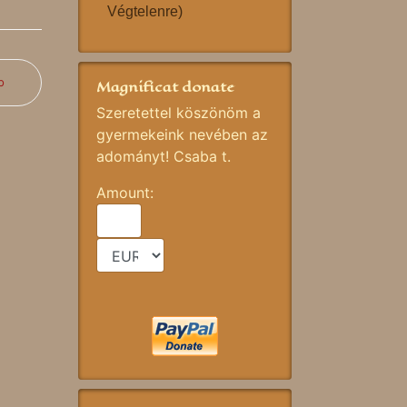
Végtelenre)
b
Magnificat donate
Szeretettel köszönöm a
gyermekeink nevében az
adományt! Csaba t.
Amount: