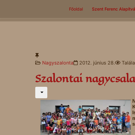
Főoldal
Szent Ferenc Alapítv
Nagyszalonta
2012. június 28.
Talál
Szalontai nagycsal
K
I
m
s