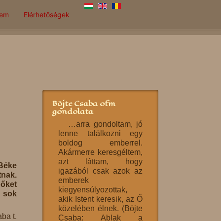
lem
Elérhetőségek
Böjte Csaba ofm
gondolata
…arra gondoltam, jó
lenne találkozni egy
boldog emberrel.
Akármerre keresgéltem,
azt láttam, hogy
Béke
igazából csak azok az
nak.
emberek
 őket
kiegyensúlyozottak,
k sok
akik Istent keresik, az Ő
közelében élnek. (Böjte
ba t.
Csaba: Ablak a