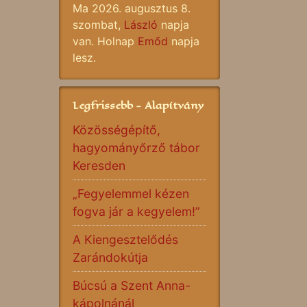
Ma 2026. augusztus 8.
szombat,
László
napja
van. Holnap
Emőd
napja
lesz.
Legfrissebb - Alapítvány
Közösségépítő,
hagyományőrző tábor
Keresden
„Fegyelemmel kézen
fogva jár a kegyelem!”
A Kiengesztelődés
Zarándokútja
Búcsú a Szent Anna-
kápolnánál