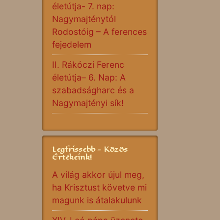
életútja- 7. nap:
Nagymajténytól
Rodostóig – A ferences
fejedelem
II. Rákóczi Ferenc
életútja– 6. Nap: A
szabadságharc és a
Nagymajtényi sík!
Legfrissebb - Közös
Értékeink!
A világ akkor újul meg,
ha Krisztust követve mi
magunk is átalakulunk