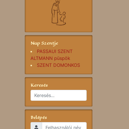
Nap Szentje
PASSAUI SZENT
ALTMANN püspök
SZENT DOMONKOS
Keresés
Belépés