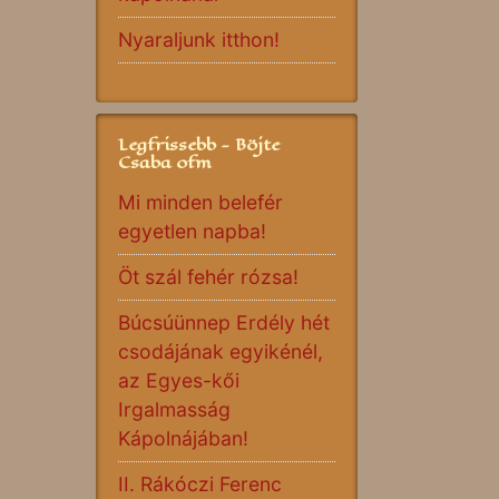
Nyaraljunk itthon!
Legfrissebb - Böjte
Csaba ofm
Mi minden belefér
egyetlen napba!
Öt szál fehér rózsa!
Búcsúünnep Erdély hét
csodájának egyikénél,
az Egyes-kői
Irgalmasság
Kápolnájában!
II. Rákóczi Ferenc