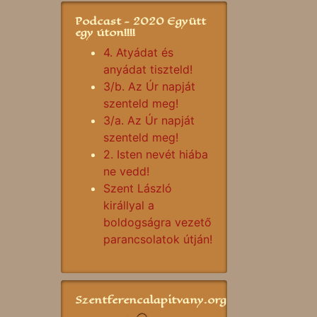
Podcast - 2020 Együtt
egy úton!!!!
4. Atyádat és
anyádat tiszteld!
3/b. Az Úr napját
szenteld meg!
3/a. Az Úr napját
szenteld meg!
2. Isten nevét hiába
ne vedd!
Szent László
királlyal a
boldogságra vezető
parancsolatok útján!
Szentferencalapitvany.org