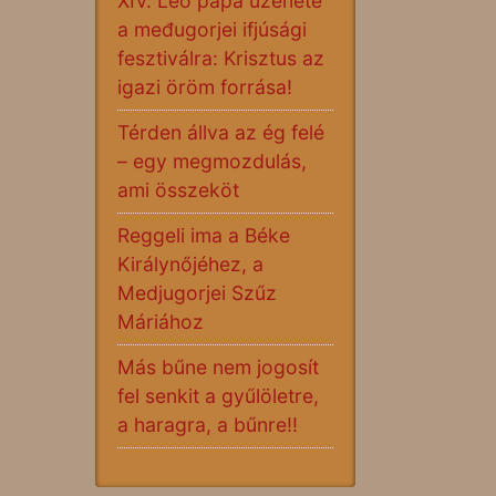
XIV. Leó pápa üzenete
a međugorjei ifjúsági
fesztiválra: Krisztus az
igazi öröm forrása!
Térden állva az ég felé
– egy megmozdulás,
ami összeköt
Reggeli ima a Béke
Királynőjéhez, a
Medjugorjei Szűz
Máriához
Más bűne nem jogosít
fel senkit a gyűlöletre,
a haragra, a bűnre!!