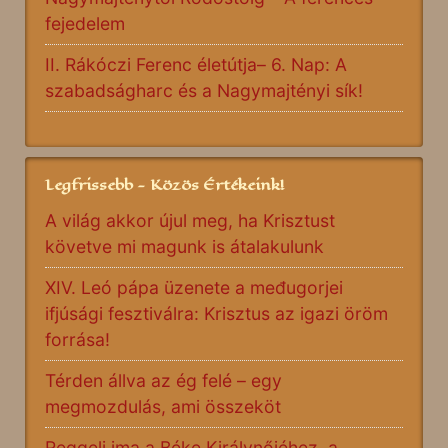
fejedelem
II. Rákóczi Ferenc életútja– 6. Nap: A
szabadságharc és a Nagymajtényi sík!
Legfrissebb - Közös Értékeink!
A világ akkor újul meg, ha Krisztust
követve mi magunk is átalakulunk
XIV. Leó pápa üzenete a međugorjei
ifjúsági fesztiválra: Krisztus az igazi öröm
forrása!
Térden állva az ég felé – egy
megmozdulás, ami összeköt
Reggeli ima a Béke Királynőjéhez, a