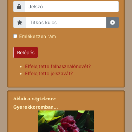
Emlékezzen rám
Belépés
Elfelejtette felhasználónevét?
Elfelejtette jelszavát?
Ablak a végtelenre
Gyerekkoromban...