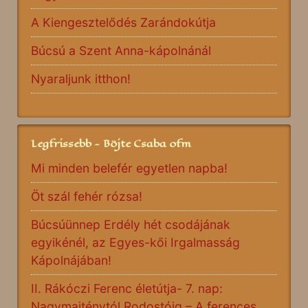
A Kiengesztelődés Zarándokútja
Búcsú a Szent Anna-kápolnánál
Nyaraljunk itthon!
Legfrissebb - Böjte Csaba ofm
Mi minden belefér egyetlen napba!
Öt szál fehér rózsa!
Búcsúünnep Erdély hét csodájának
egyikénél, az Egyes-kői Irgalmasság
Kápolnájában!
II. Rákóczi Ferenc életútja- 7. nap:
Nagymajténytól Rodostóig – A ferences