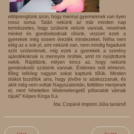
eltöprengtünk azon, hogy mennyi gyermeknek van ilyen
rossz sorsa. Talán nekünk az már minden nap
természetes, hogy szüleink velünk vannak, nevelnek
minket és gondoskodnak rólunk, viszont ezek a
gyerekek még sosem érezték mindezeket. Néha nem
elég az a sok jó, ami nekünk van, nem mindig fogadunk
szót szüleinknek, míg ezek a gyerekek a szerény
ajándékoknak is mennyire örültek, amit mi nyújtottunk
nekik. Rájöttünk, milyen kincs az, hogy nekünk
gondoskodó szüleink vannak. Érdemes volt elmenni,
főleg lelkileg nagyon sokat kaptunk tőlük. Minden
diákot buzdítok arra, hogy jövőre is adakozzanak, és
akik még nem voltak Nagyszalontán, feltétlen menjenek
el, mert hihetetlen lélekmelengető pillanatok várnak
rájuk!” Képes Kinga 6.a
Írta: Czipáné Implom Júlia tanárnő