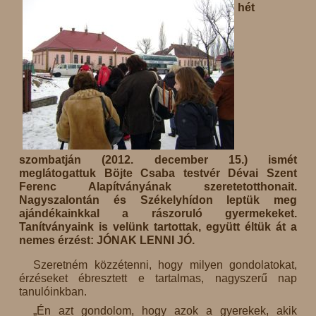
hét
szombatján (2012. december 15.) ismét
meglátogattuk Böjte Csaba testvér Dévai Szent
Ferenc Alapítványának szeretetotthonait.
Nagyszalontán és Székelyhídon leptük meg
ajándékainkkal a rászoruló gyermekeket.
Tanítványaink is velünk tartottak, együtt éltük át a
nemes érzést: JÓNAK LENNI JÓ.
Szeretném közzétenni, hogy milyen gondolatokat,
érzéseket ébresztett e tartalmas, nagyszerű nap
tanulóinkban.
„Én azt gondolom, hogy azok a gyerekek, akik