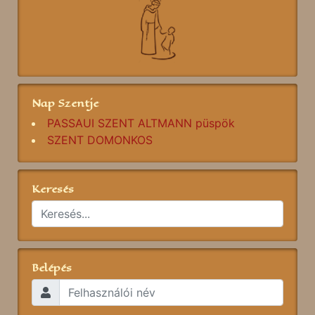
Nap Szentje
PASSAUI SZENT ALTMANN püspök
SZENT DOMONKOS
Keresés
Belépés