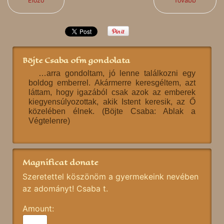
Előző
Tovább
Böjte Csaba ofm gondolata
…arra gondoltam, jó lenne találkozni egy
boldog emberrel. Akármerre keresgéltem, azt
láttam, hogy igazából csak azok az emberek
kiegyensúlyozottak, akik Istent keresik, az Ő
közelében élnek. (Böjte Csaba: Ablak a
Végtelenre)
Magnificat donate
Szeretettel köszönöm a gyermekeink nevében
az adományt! Csaba t.
Amount: