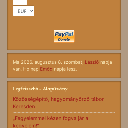
Ma 2026. augusztus 8. szombat,
László
napja
van. Holnap
Emőd
napja lesz.
Legfrissebb - Alapítvány
Közösségépítő, hagyományőrző tábor
Keresden
„Fegyelemmel kézen fogva jár a
kegyelem!”