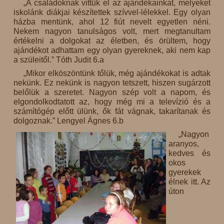
„A családoknak vittük el az ajándékainkat, melyeket
iskolánk diákjai készítettek szívvel-lélekkel. Egy olyan
házba mentünk, ahol 12 fiút nevelt egyetlen néni.
Nekem nagyon tanulságos volt, mert megtanultam
értékelni a dolgokat az életben, és örültem, hogy
ajándékot adhattam egy olyan gyereknek, aki nem kap
a szüleitől.” Tóth Judit 6.a
„Mikor elköszöntünk tőlük, még ajándékokat is adtak
nekünk. Ez nekünk is nagyon tetszett, hiszen sugárzott
belőlük a szeretet. Nagyon szép volt a napom, és
elgondolkodtatott az, hogy még mi a televízió és a
számítógép előtt ülünk, ők fát vágnak, takarítanak és
dolgoznak.” Lengyel Ágnes 6.b
„Nagyon
aranyos,
kedves és
okos
gyerekek
élnek itt. Az
úton