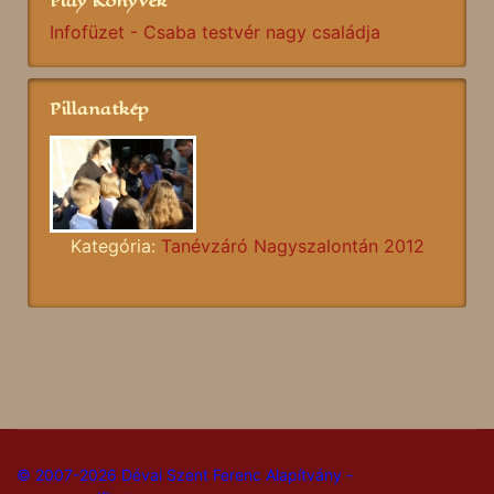
Play Könyvek
Infofüzet - Csaba testvér nagy családja
Pillanatkép
Kategória:
Tanévzáró Nagyszalontán 2012
© 2007-2026 Dévai Szent Ferenc Alapítvány -