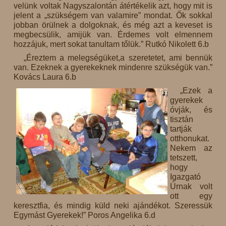
velünk voltak Nagyszalontán átértékelik azt, hogy mit is
jelent a „szükségem van valamire” mondat. Ők sokkal
jobban örülnek a dolgoknak, és még azt a keveset is
megbecsülik, amijük van. Érdemes volt elmennem
hozzájuk, mert sokat tanultam tőlük.” Rutkó Nikolett 6.b
„Éreztem a melegségüket,a szeretetet, ami bennük
van. Ezeknek a gyerekeknek mindenre szükségük van.”
Kovács Laura 6.b
„Ezek a
gyerekek
óvják, és
tisztán
tartják
otthonukat.
Nekem az
tetszett,
hogy
Igazgató
Úrnak volt
ott egy
keresztfia, és mindig küld neki ajándékot. Szeressük
Egymást Gyerekek!” Poros Angelika 6.d