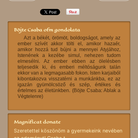
Böjte Csaba ofm gondolata
Azt a békét, örömöt, boldogságot, amely az
ember szívét akkor tölti el, amikor hazaér,
amikor hozzá tud bújni a mennyei Atyjához,
Istenének a kezébe simul, nehezen tudom
elmesélni. Az ember ebben az ölelésben
teljesedik ki, és emberi méltóságunk talán
ekkor van a legmagasabb fokon. Isten karjaiból
kibontakozva visszatérni a munkánkba, ez az
igazán gyümölcsöző és szép, értékes és
értelmes az életünkben. (Böjte Csaba: Ablak a
Végtelenre)
Magnificat donate
Szeretettel köszönöm a gyermekeink nevében