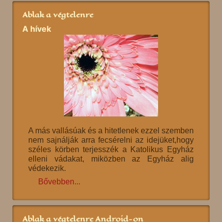
Ablak a végtelenre
A hívek
A más vallásúak és a hitetlenek ezzel szemben
nem sajnálják arra fecsérelni az idejüket,hogy
széles körben terjesszék a Katolikus Egyház
elleni vádakat, miközben az Egyház alig
védekezik.
Bővebben...
Ablak a végtelenre Android-on