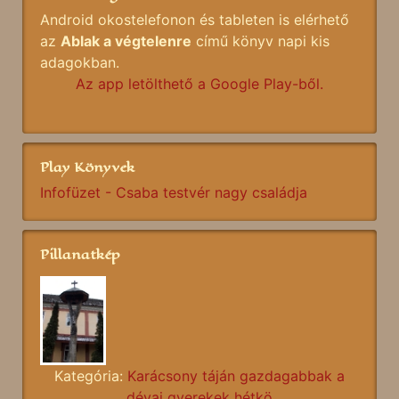
Android okostelefonon és tableten is elérhető
az
Ablak a végtelenre
című könyv napi kis
adagokban.
Az app letölthető a Google Play-ből.
Play Könyvek
Infofüzet - Csaba testvér nagy családja
Pillanatkép
Kategória:
Karácsony táján gazdagabbak a
dévai gyerekek hétkö