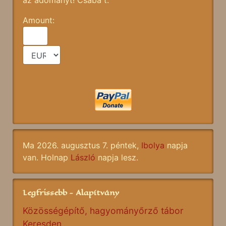
az adományt! Csaba t.
Amount:
Ma 2026. augusztus 7. péntek,
Ibolya
napja
van. Holnap
László
napja lesz.
Legfrissebb - Alapítvány
Közösségépítő, hagyományőrző tábor
Keresden