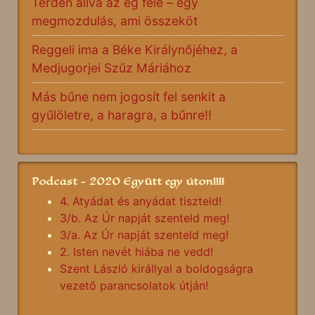
Térden állva az ég felé – egy
megmozdulás, ami összeköt
Reggeli ima a Béke Királynőjéhez, a
Medjugorjei Szűz Máriához
Más bűne nem jogosít fel senkit a
gyűlöletre, a haragra, a bűnre!!
Podcast - 2020 Együtt egy úton!!!!
4. Atyádat és anyádat tiszteld!
3/b. Az Úr napját szenteld meg!
3/a. Az Úr napját szenteld meg!
2. Isten nevét hiába ne vedd!
Szent László királlyal a boldogságra
vezető parancsolatok útján!