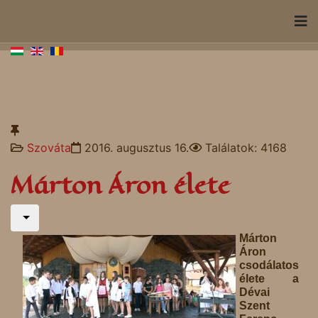
Szováta
2016. augusztus 16.
Találatok: 4168
Márton Áron élete
Márton
Áron
csodálatos
élete a
Dévai
Szent