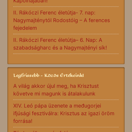
Kápolnájában!
II. Rákóczi Ferenc életútja- 7. nap:
Nagymajténytól Rodostóig – A ferences
fejedelem
II. Rákóczi Ferenc életútja– 6. Nap: A
szabadságharc és a Nagymajtényi sík!
Legfrissebb - Közös Értékeink!
A világ akkor újul meg, ha Krisztust
követve mi magunk is átalakulunk
XIV. Leó pápa üzenete a međugorjei
ifjúsági fesztiválra: Krisztus az igazi öröm
forrása!