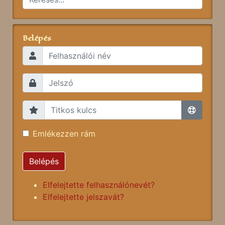
Belépés
Emlékezzen rám
Belépés
Elfelejtette felhasználónevét?
Elfelejtette jelszavát?