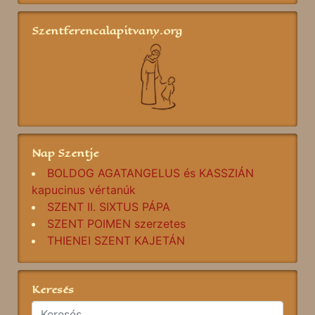
Szentferencalapitvany.org
Nap Szentje
BOLDOG AGATANGELUS és KASSZIÁN
kapucinus vértanúk
SZENT II. SIXTUS PÁPA
SZENT POIMEN szerzetes
THIENEI SZENT KAJETÁN
Keresés