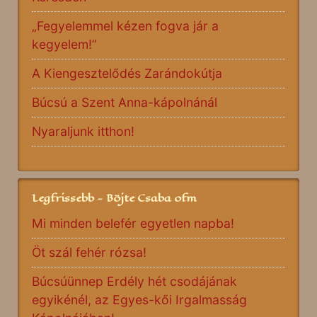
„Fegyelemmel kézen fogva jár a
kegyelem!”
A Kiengesztelődés Zarándokútja
Búcsú a Szent Anna-kápolnánál
Nyaraljunk itthon!
Legfrissebb - Böjte Csaba ofm
Mi minden belefér egyetlen napba!
Öt szál fehér rózsa!
Búcsúünnep Erdély hét csodájának
egyikénél, az Egyes-kői Irgalmasság