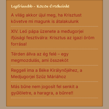
Legfrissebb - Közös Értékeink!
A világ akkor újul meg, ha Krisztust
követve mi magunk is átalakulunk
XIV. Leó pápa üzenete a međugorjei
ifjúsági fesztiválra: Krisztus az igazi öröm
forrása!
Térden állva az ég felé – egy
megmozdulás, ami összeköt
Reggeli ima a Béke Királynőjéhez, a
Medjugorjei Szűz Máriához
Más bűne nem jogosít fel senkit a
gyűlöletre, a haragra, a bűnre!!