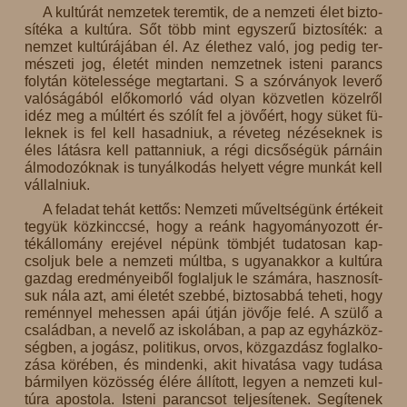
A kul­tú­rát nem­ze­tek te­rem­tik, de a nem­ze­ti élet biz­to­
sí­té­ka a kul­tú­ra. Sőt több mint egy­sze­rű biz­to­sí­ték: a
nem­zet kul­tú­rá­já­ban él. Az élet­hez va­ló, jog pe­dig ter­
mé­sze­ti jog, éle­tét min­den nem­zet­nek is­te­ni pa­rancs
foly­tán kö­te­les­sé­ge meg­tar­ta­ni. S a szór­vá­nyok le­ve­rő
va­ló­sá­gá­ból előkomorló vád olyan köz­vet­len kö­zel­ről
idéz meg a múl­tért és szó­lít fel a jö­vő­ért, hogy sü­ket fü­
lek­nek is fel kell ha­sad­ni­uk, a ré­ve­teg né­zé­sek­nek is
éles lá­tás­ra kell pat­tan­ni­uk, a ré­gi di­cső­sé­gük pár­ná­in
ál­mo­do­zók­nak is tunyálkodás he­lyett vég­re mun­kát kell
vál­lal­ni­uk.
A fel­adat te­hát ket­tős: Nem­ze­ti mű­velt­sé­günk ér­té­ke­it
te­gyük köz­kinccsé, hogy a re­ánk ha­gyo­má­nyo­zott ér­
ték­ál­lo­mány ere­jé­vel né­pünk tömb­jét tu­da­to­san kap­
csol­juk be­le a nem­ze­ti múlt­ba, s ugyan­ak­kor a kul­tú­ra
gaz­dag ered­mé­nye­i­ből fog­lal­juk le szá­má­ra, hasz­no­sít­
suk ná­la azt, ami éle­tét szeb­bé, biz­to­sab­bá te­he­ti, hogy
re­ménnyel me­hes­sen apái út­ján jö­vő­je fe­lé. A szü­lő a
csa­lád­ban, a ne­ve­lő az is­ko­lá­ban, a pap az egy­ház­köz­
ség­ben, a jo­gász, po­li­ti­kus, or­vos, köz­gaz­dász fog­lal­ko­
zá­sa kö­ré­ben, és min­den­ki, akit hi­va­tá­sa vagy tu­dá­sa
bár­mi­lyen kö­zös­ség élé­re ál­lí­tott, le­gyen a nem­ze­ti kul­
tú­ra apos­to­la. Is­te­ni pa­ran­csot tel­je­sí­te­nek. Se­gí­te­nek