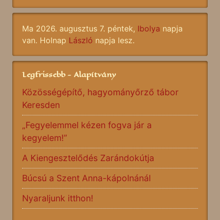
Ma 2026. augusztus 7. péntek,
Ibolya
napja
van. Holnap
László
napja lesz.
Legfrissebb - Alapítvány
Közösségépítő, hagyományőrző tábor
Keresden
„Fegyelemmel kézen fogva jár a
kegyelem!”
A Kiengesztelődés Zarándokútja
Búcsú a Szent Anna-kápolnánál
Nyaraljunk itthon!