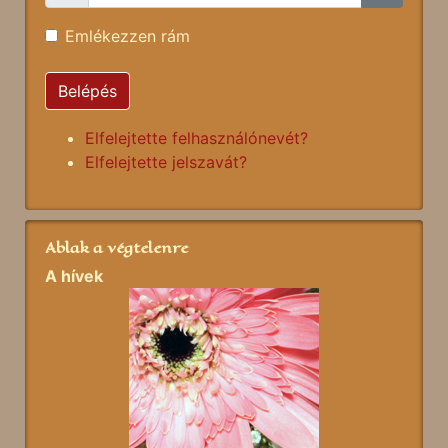
Emlékezzen rám
Belépés
Elfelejtette felhasználónevét?
Elfelejtette jelszavát?
Ablak a végtelenre
A hívek