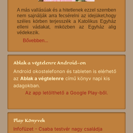
A más vallásúak és a hitetlenek ezzel szemben
nem sajnálják arra fecsérelni az idejüket,hogy
széles körben terjesszék a Katolikus Egyház
elleni vádakat, miközben az Egyház alig
védekezik.
Bővebben...
Ablak a végtelenre Android-on
Android okostelefonon és tableten is elérhető
az
Ablak a végtelenre
című könyv napi kis
adagokban.
Az app letölthető a Google Play-ből.
Play Könyvek
Infofüzet - Csaba testvér nagy családja