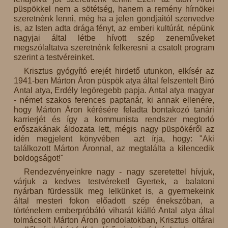
püspökkel nem a sötétség, hanem a remény hírnökei
szeretnénk lenni, még ha a jelen gondjaitól szenvedve
is, az Isten adta drága fényt, az emberi kultúrát, népünk
nagyjai által létbe hívott szép zeneműveket
megszólaltatva szeretnénk felkeresni a csatolt program
szerint a testvéreinket.
Krisztus gyógyító erejét hirdető utunkon, elkísér az
1941-ben Márton Áron püspök atya által felszentelt Biró
Antal atya, Erdély legöregebb papja. Antal atya magyar
- német szakos ferences paptanár, ki annak ellenére,
hogy Márton Áron kérésére feladta bontakozó tanári
karrierjét és így a kommunista rendszer megtorló
erőszakának áldozata lett, mégis nagy püspökéről az
idén megjelent könyvében azt írja, hogy: "Aki
találkozott Márton Áronnal, az megtalálta a kilencedik
boldogságot!"
Rendezvényeinkre nagy - nagy szeretettel hívjuk,
várjuk a kedves testvéreket! Gyertek, a balatoni
nyárban fürdessük meg lelkünket is, a gyermekeink
által mesteri fokon előadott szép énekszóban, a
történelem emberpróbáló viharát kiálló Antal atya által
tolmácsolt Márton Áron gondolatokban, Krisztus oltárai