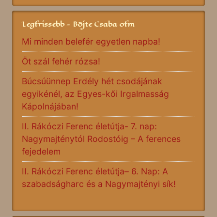
Legfrissebb - Böjte Csaba ofm
Mi minden belefér egyetlen napba!
Öt szál fehér rózsa!
Búcsúünnep Erdély hét csodájának
egyikénél, az Egyes-kői Irgalmasság
Kápolnájában!
II. Rákóczi Ferenc életútja- 7. nap:
Nagymajténytól Rodostóig – A ferences
fejedelem
II. Rákóczi Ferenc életútja– 6. Nap: A
szabadságharc és a Nagymajtényi sík!