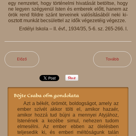
egy nem­­ze­tet, hogy tör­té­nel­mi hi­va­tá­sát be­tölt­se, hogy
ne le­gyen szé­gye­nül Is­ten és em­be­rek előtt, ha­nem az
örök rend föld­re szánt ter­ve­i­nek va­ló­sí­tá­sá­ból ne­ki ki­
osz­tott mun­kát be­csü­let­tel az idők vé­ge­ze­té­ig vé­gez­ze.
Erdélyi Iskola – II. évf., 1934/35, 5-6. sz. 265-266. l.
Előző
Tovább
Böjte Csaba ofm gondolata
Azt a békét, örömöt, boldogságot, amely az
ember szívét akkor tölti el, amikor hazaér,
amikor hozzá tud bújni a mennyei Atyjához,
Istenének a kezébe simul, nehezen tudom
elmesélni. Az ember ebben az ölelésben
teljesedik ki, és emberi méltóságunk talán