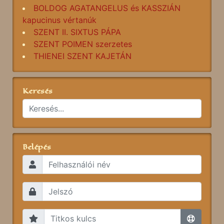
BOLDOG AGATANGELUS és KASSZIÁN
kapucinus vértanúk
SZENT II. SIXTUS PÁPA
SZENT POIMEN szerzetes
THIENEI SZENT KAJETÁN
Keresés
Belépés