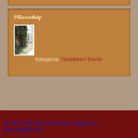
Pillanatkép
Kategória:
Tündérkert Déván
© 2007-2026 Dévai Szent Ferenc Alapítvány -
www.magnificat.ro