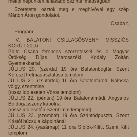
mellől népünkért felfakadó őszinte imádságban!
Szeretettel osztok meg e meghívóval egy szép
Márton Áron gondolatot,
Csaba t.
Program:
IV. BALATONI CSILLAGÖSVÉNY MISSZIÓS
KÖRÚT 2016
Böjte Csaba ferences szerzetessel és a Magyar
Örökség Díjas Marosszéki Kodály Zoltán
Gyermekkarral
JÚLIUS 20. (szerda) 19 óra Balatonboglár, Szent
Kereszt Felmagasztalása templom
JÚLIUS 21. (csütörtök) 16 óra Balatonfüred, Koloska
völgy, szentmise
(rossz ido esetén Vörös templom)
JÚLIUS 22. (péntek) 19 óra Balatonalmádi, Angyalos
Boldogasszony kápolna
(rossz ido esetén Szent Imre templom)
JÚLIUS 23. (szombat) 19 óra Szántódpuszta, Szent
Kristóf búcsú a kápolnánál
JÚLIUS 24. (vasárnap) 11 óra Siófok-Kiliti, Szent Kilit
templom