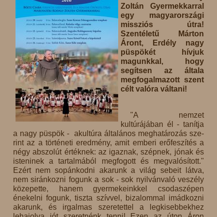
Zoltán Gyermekkarral
egy magyarországi
missziós útra!
Szentéletű Márton
Áront, Erdély nagy
püspökét hívjuk
magunkkal, hogy
segítsen az általa
megfogalmazott szent
célt valóra váltani!
"A nemzet
kultúrájában él - tanítja
a nagy püspök - akul­tú­ra ál­ta­lá­nos meg­ha­tá­ro­zás sze­
rint az a tör­té­ne­ti ered­mény, amit em­be­ri erő­fe­szí­tés a
négy ab­szo­lút ér­ték­nek: az igaz­nak, szép­nek, jó­nak és
is­te­ni­nek a tar­tal­má­ból meg­fo­gott és meg­va­ló­sí­tott."
Ezért nem sopánkodni akarunk a világ sebeit látva,
nem siránkozni fogunk a sok - sok nyilvánvaló veszély
közepette, hanem gyermekeinkkel csodaszépen
énekelni fogunk, tiszta szívvel, bizalommal imádkozni
akarunk, és irgalmas szeretettel a legkisebbekhez
lehajolva jót szeretnénk tenni! Ezen az úton Áron