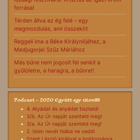
forrása!
Térden állva az ég felé – egy
megmozdulás, ami összeköt
Reggeli ima a Béke Királynőjéhez, a
Medjugorjei Szűz Máriához
Más bűne nem jogosít fel senkit a
gyűlöletre, a haragra, a bűnre!!
Podcast - 2020 Együtt egy úton!!!!
4. Atyádat és anyádat tiszteld!
3/b. Az Úr napját szenteld meg!
3/a. Az Úr napját szenteld meg!
2. Isten nevét hiába ne vedd!
Szent László királlyal a boldogságra