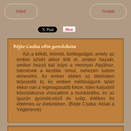
Előző
Tovább
Böjte Csaba ofm gondolata
Azt a békét, örömöt, boldogságot, amely az
ember szívét akkor tölti el, amikor hazaér,
amikor hozzá tud bújni a mennyei Atyjához,
Istenének a kezébe simul, nehezen tudom
elmesélni. Az ember ebben az ölelésben
teljesedik ki, és emberi méltóságunk talán
ekkor van a legmagasabb fokon. Isten karjaiból
kibontakozva visszatérni a munkánkba, ez az
igazán gyümölcsöző és szép, értékes és
értelmes az életünkben. (Böjte Csaba: Ablak a
Végtelenre)