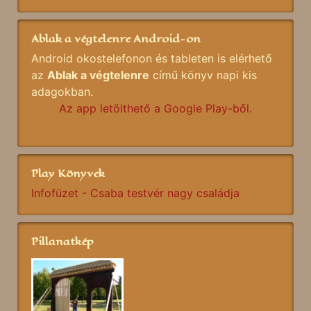
Ablak a végtelenre Android-on
Android okostelefonon és tableten is elérhető
az
Ablak a végtelenre
című könyv napi kis
adagokban.
Az app letölthető a Google Play-ből.
Play Könyvek
Infofüzet - Csaba testvér nagy családja
Pillanatkép