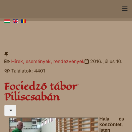
Hírek, események, rendezvények
2016. július 10.
Találatok: 4401
Fociedző tábor
Piliscsabán
Hála és
köszöntet,
Isten