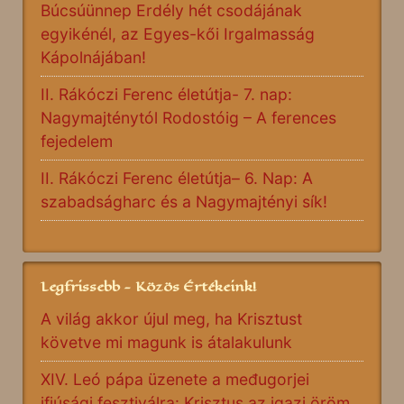
Búcsúünnep Erdély hét csodájának
egyikénél, az Egyes-kői Irgalmasság
Kápolnájában!
II. Rákóczi Ferenc életútja- 7. nap:
Nagymajténytól Rodostóig – A ferences
fejedelem
II. Rákóczi Ferenc életútja– 6. Nap: A
szabadságharc és a Nagymajtényi sík!
Legfrissebb - Közös Értékeink!
A világ akkor újul meg, ha Krisztust
követve mi magunk is átalakulunk
XIV. Leó pápa üzenete a međugorjei
ifjúsági fesztiválra: Krisztus az igazi öröm