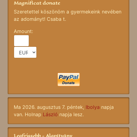
Magnificat donate
Szeretettel köszönöm a gyermekeink nevében
az adományt! Csaba t.
Amount:
Ma 2026. augusztus 7. péntek,
Ibolya
napja
van. Holnap
László
napja lesz.
Legfrissebb - Alapítvány