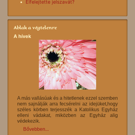
Elfelejtette jelszavát?
Ablak a végtelenre
A hívek
A más vallásúak és a hitetlenek ezzel szemben
nem sajnálják arra fecsérelni az idejüket,hogy
széles körben terjesszék a Katolikus Egyház
elleni vádakat, miközben az Egyház alig
védekezik.
Bővebben...