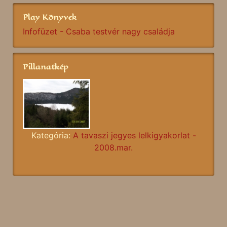
Play Könyvek
Infofüzet - Csaba testvér nagy családja
Pillanatkép
Kategória:
A tavaszi jegyes lelkigyakorlat -
2008.mar.