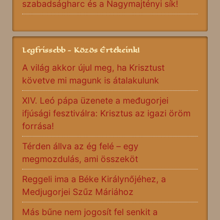
szabadságharc és a Nagymajtényi sík!
Legfrissebb - Közös Értékeink!
A világ akkor újul meg, ha Krisztust
követve mi magunk is átalakulunk
XIV. Leó pápa üzenete a međugorjei
ifjúsági fesztiválra: Krisztus az igazi öröm
forrása!
Térden állva az ég felé – egy
megmozdulás, ami összeköt
Reggeli ima a Béke Királynőjéhez, a
Medjugorjei Szűz Máriához
Más bűne nem jogosít fel senkit a