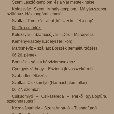
Szent László-templom és a Vár megtekintése
Kolozsvár: Szent Mihály-templom, Mátyás-szobor,
szülőház, Házsongárdi temető
Szállás: Torockó – ahol „kétszer kel fel a nap”
06.25. csütörtök
Kolozsvár – Szamosújvár – Dés – Marosvécs
Kemény-kastély (Erdélyi Helikon)
Maroshévíz – szállás: Borszék (termálfürdőzés)
06.26. péntek
Borszék – séta a bórvízforrásokhoz
Gyergyószárhegy – Esztena (lovasszekérrel)
Szabadtéri étkezés
Szállás: Csíksomlyó (Hármashalom-oltár)
06.27. szombat
Csíksomlyó – Csíkszereda – Perkő (gyalogtúra,
szalonnasütés )
Kézdivásárhely – Szent Anna-tó – Tusnádfürdő