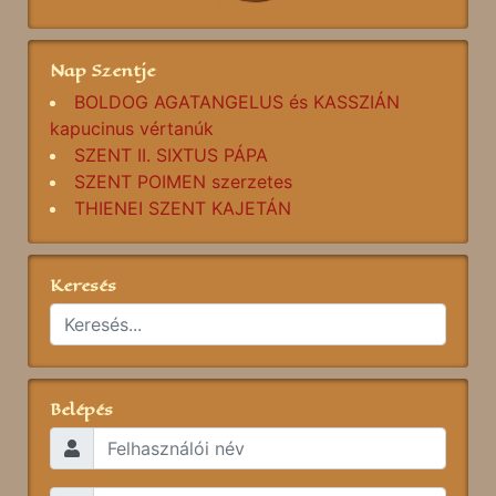
Nap Szentje
BOLDOG AGATANGELUS és KASSZIÁN
kapucinus vértanúk
SZENT II. SIXTUS PÁPA
SZENT POIMEN szerzetes
THIENEI SZENT KAJETÁN
Keresés
Belépés