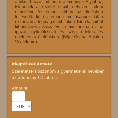
amikor hozzá tud bújni a mennyei Atyjához,
Istenének a kezébe simul, nehezen tudom
elmesélni. Az ember ebben az ölelésben
teljesedik ki, és emberi méltóságunk talán
ekkor van a legmagasabb fokon. Isten karjaiból
kibontakozva visszatérni a munkánkba, ez az
igazán gyümölcsöző és szép, értékes és
értelmes az életünkben. (Böjte Csaba: Ablak a
Végtelenre)
Magnificat donate
Szeretettel köszönöm a gyermekeink nevében
az adományt! Csaba t.
Amount: