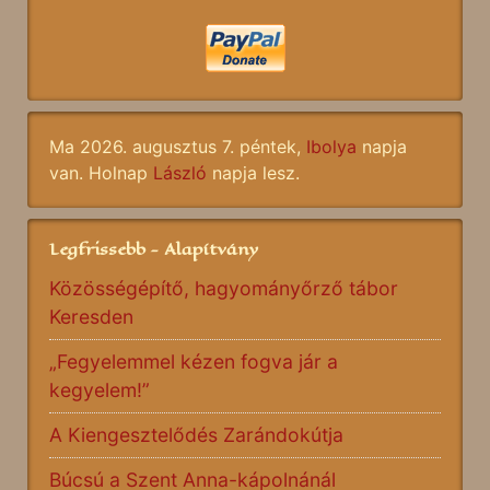
Ma 2026. augusztus 7. péntek,
Ibolya
napja
van. Holnap
László
napja lesz.
Legfrissebb - Alapítvány
Közösségépítő, hagyományőrző tábor
Keresden
„Fegyelemmel kézen fogva jár a
kegyelem!”
A Kiengesztelődés Zarándokútja
Búcsú a Szent Anna-kápolnánál