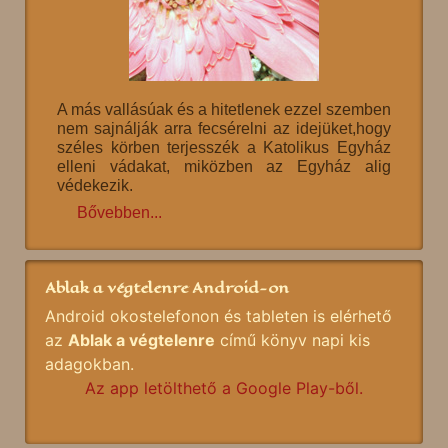
A más vallásúak és a hitetlenek ezzel szemben
nem sajnálják arra fecsérelni az idejüket,hogy
széles körben terjesszék a Katolikus Egyház
elleni vádakat, miközben az Egyház alig
védekezik.
Bővebben...
Ablak a végtelenre Android-on
Android okostelefonon és tableten is elérhető
az
Ablak a végtelenre
című könyv napi kis
adagokban.
Az app letölthető a Google Play-ből.