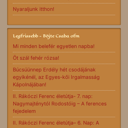
Nyaraljunk itthon!
Legfrissebb - Böjte Csaba ofm
Mi minden belefér egyetlen napba!
Öt szál fehér rózsa!
Búcsúünnep Erdély hét csodájának
egyikénél, az Egyes-kői Irgalmasság
Kápolnájában!
II. Rákóczi Ferenc életútja- 7. nap:
Nagymajténytól Rodostóig – A ferences
fejedelem
II. Rákóczi Ferenc életútja– 6. Nap: A