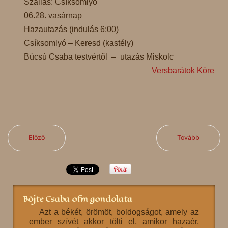
Szállás: Csíksomlyó
06.28. vasárnap
Hazautazás (indulás 6:00)
Csíksomlyó – Keresd (kastély)
Búcsú Csaba testvértől – utazás Miskolc
Versbarátok Köre
Előző
Tovább
Böjte Csaba ofm gondolata
Azt a békét, örömöt, boldogságot, amely az
ember szívét akkor tölti el, amikor hazaér,