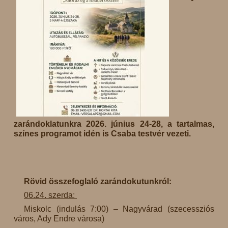
zarándoklatunkra 2026. június 24-28, a tartalmas,
színes programot idén is Csaba testvér vezeti.
Rövid összefoglaló zarándokutunkról:
06.24. szerda:
Miskolc (indulás 7:00) – Nagyvárad (szecessziós
város, Ady Endre városa)