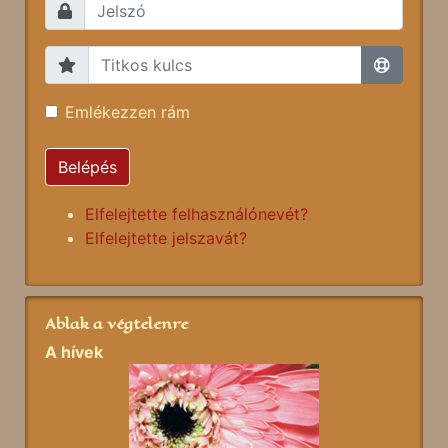
Emlékezzen rám
Belépés
Elfelejtette felhasználónevét?
Elfelejtette jelszavát?
Ablak a végtelenre
A hívek