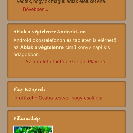
védték, hogy ők maguk adták életüket érte.
Bővebben...
Ablak a végtelenre Android-on
Android okostelefonon és tableten is elérhető
az
Ablak a végtelenre
című könyv napi kis
adagokban.
Az app letölthető a Google Play-ből.
Play Könyvek
Infofüzet - Csaba testvér nagy családja
Pillanatkép