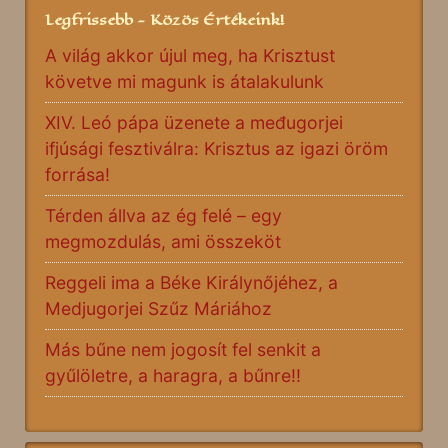
Legfrissebb - Közös Értékeink!
A világ akkor újul meg, ha Krisztust
követve mi magunk is átalakulunk
XIV. Leó pápa üzenete a međugorjei
ifjúsági fesztiválra: Krisztus az igazi öröm
forrása!
Térden állva az ég felé – egy
megmozdulás, ami összeköt
Reggeli ima a Béke Királynőjéhez, a
Medjugorjei Szűz Máriához
Más bűne nem jogosít fel senkit a
gyűlöletre, a haragra, a bűnre!!