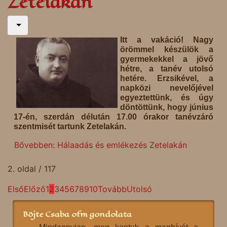
Zetelakán
Itt a vakáció! Nagy
örömmel készülök a
gyermekekkel a jövő
hétre, a tanév utolsó
hetére. Erzsikével, a
napközi nevelőjével
egyeztettünk, és úgy
döntöttünk, hogy június
17-én, szerdán délután 17.00 órakor tanévzáró
szentmisét tartunk Zetelakán.
Bővebben: Hálaadás és emlékezés Zetelakán
2. oldal / 117
Első
Előző
1
2
3
4
5
6
7
8
9
10
Tovább
Utolsó
Böjte Csaba ofm gondolata