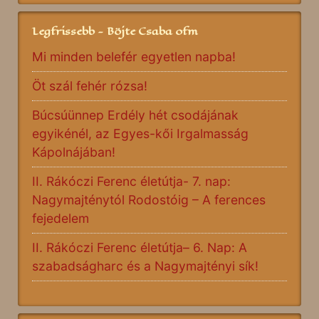
Legfrissebb - Böjte Csaba ofm
Mi minden belefér egyetlen napba!
Öt szál fehér rózsa!
Búcsúünnep Erdély hét csodájának
egyikénél, az Egyes-kői Irgalmasság
Kápolnájában!
II. Rákóczi Ferenc életútja- 7. nap:
Nagymajténytól Rodostóig – A ferences
fejedelem
II. Rákóczi Ferenc életútja– 6. Nap: A
szabadságharc és a Nagymajtényi sík!