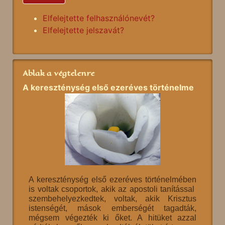
Elfelejtette felhasználónevét?
Elfelejtette jelszavát?
Ablak a végtelenre
A kereszténység első ezeréves történelme
A kereszténység első ezeréves történelmében
is voltak csoportok, akik az apostoli tanítással
szembehelyezkedtek, voltak, akik Krisztus
istenségét, mások emberségét tagadták,
mégsem végezték ki őket. A hitüket azzal