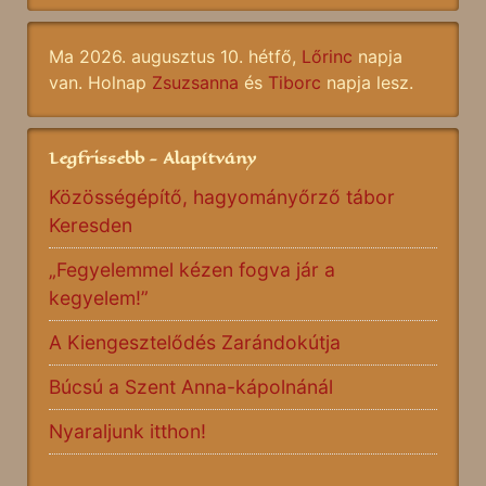
Ma 2026. augusztus 10. hétfő,
Lőrinc
napja
van. Holnap
Zsuzsanna
és
Tiborc
napja lesz.
Legfrissebb - Alapítvány
Közösségépítő, hagyományőrző tábor
Keresden
„Fegyelemmel kézen fogva jár a
kegyelem!”
A Kiengesztelődés Zarándokútja
Búcsú a Szent Anna-kápolnánál
Nyaraljunk itthon!