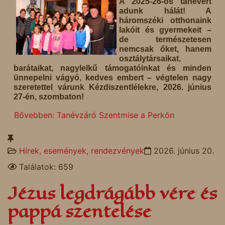
A 2025-26-os tanévért
adunk hálát! A
háromszéki otthonaink
lakóit és gyermekeit –
de természetesen
nemcsak őket, hanem
osztálytársaikat,
barátaikat, nagylelkű támogatóinkat és minden
ünnepelni vágyó, kedves embert – végtelen nagy
szeretettel várunk Kézdiszentlélekre, 2026. június
27-én, szombaton!
Bővebben: Tanévzáró Szentmise a Perkőn
Hírek, események, rendezvények
2026. június 20.
Találatok: 659
Jézus legdrágább vére és
pappá szentelése