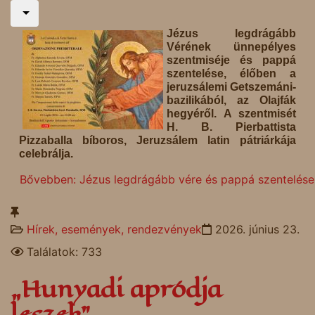
Jézus legdrágább
Vérének ünnepélyes
szentmiséje és pappá
szentelése, élőben a
jeruzsálemi Getszemáni-
bazilikából, az Olajfák
hegyéről. A szentmisét
H. B. Pierbattista
Pizzaballa bíboros, Jeruzsálem latin pátriárkája
celebrálja.
Bővebben: Jézus legdrágább vére és pappá szentelése
Hírek, események, rendezvények
2026. június 23.
Találatok: 733
„Hunyadi apródja
leszek”