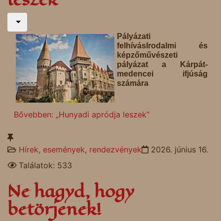
Pályázati
felhívásIrodalmi és
képzőművészeti
pályázat a Kárpát-
medencei ifjúság
számára
Bővebben: „Hunyadi apródja leszek”
Hírek, események, rendezvények
2026. június 16.
Találatok: 533
Ne hagyd, hogy
betörjenek!