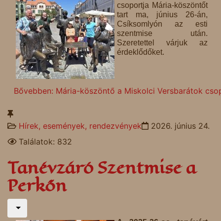
csoportja Mária-köszöntőt
tart ma, június 26-án,
Csíksomlyón az esti
szentmise után.
Szeretettel várjuk az
érdeklődőket.
Bővebben: Mária-köszöntő a Miskolci Versbarátok csop
Hírek, események, rendezvények
2026. június 24.
Találatok: 832
Tanévzáró Szentmise a
Perkőn