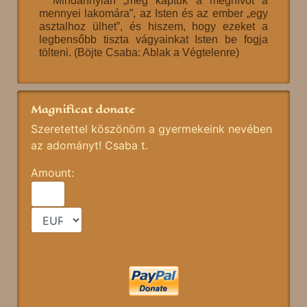
Mindannyian „meg kaptuk a meghívót a
mennyei lakomára”, az Isten és az ember „egy
asztalhoz ülhet”, és hiszem, hogy ezeket a
legbensőbb tiszta vágyainkat Isten be fogja
tölteni. (Böjte Csaba: Ablak a Végtelenre)
Magnificat donate
Szeretettel köszönöm a gyermekeink nevében
az adományt! Csaba t.
Amount: