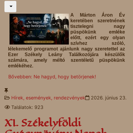
A Márton Áron Év
keretében szeretnének
tisztelegni nagy
püspökünk emléke
előtt, ezért egy olyan
szívhez szóló,
lélekemelő programot ajánlunk nagy szeretettel az
Ezer Székely Leány Találkozójára készülők
számára, amely méltó szentéletű püspökünk
emlékéhez.
Bővebben: Ne hagyd, hogy betörjenek!
Hírek, események, rendezvények
2026. június 23.
Találatok: 923
XI. Székelyföldi