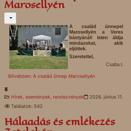
Marosellyén
A család ünnepel
Marosellyén a Veres
bástyánál! Isten áldja
mindazokat, akik
eljöttek.
Szeretettel,
Csaba t.
Bővebben: A család ünnep Marosellyén
Hírek, események, rendezvények
2026. június 11.
Találatok: 542
Hálaadás és emlékezés