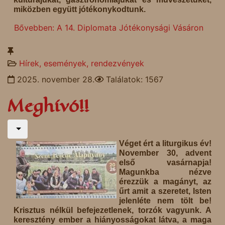
miközben együtt jótékonykodtunk.
Bővebben: A 14. Diplomata Jótékonysági Vásáron
Hírek, események, rendezvények
2025. november 28.
Találatok: 1567
Meghívó!!
Véget ért a liturgikus év!
November 30, advent
első vasárnapja!
Magunkba nézve
érezzük a magányt, az
űrt amit a szeretet, Isten
jelenléte nem tölt be!
Krisztus nélkül befejezetlenek, torzók vagyunk. A
keresztény ember a hiányosságokat látva, a maga