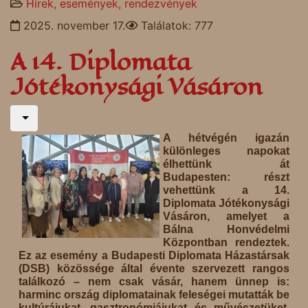
Hírek, események, rendezvények
2025. november 17.
Találatok: 777
A 14. Diplomata
Jótékonysági Vásáron
A hétvégén igazán
különleges napokat
élhettünk át
Budapesten: részt
vehettünk a 14.
Diplomata Jótékonysági
Vásáron, amelyet a
Bálna Honvédelmi
Központban rendeztek.
Ez az esemény a Budapesti Diplomata Házastársak
(DSB) közössége által évente szervezett rangos
találkozó – nem csak vásár, hanem ünnep is:
harminc ország diplomatainak feleségei mutatták be
kultúrájukat, gasztronómiájukat és művészetüket,