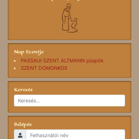
Nap Szentje
PASSAUI SZENT ALTMANN püspök
SZENT DOMONKOS
Keresés
Belépés