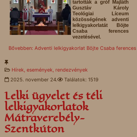
tartották a gróf Majláth
Gusztáv Károly
Teológiai Líceum
közösségének adventi
lelkigyakorlatát Böjte
Csaba ferences
vezetésével.
Bővebben: Adventi lelkigyakorlat Böjte Csaba ferences
Hírek, események, rendezvények
2025. november 24.
Találatok: 1519
Lelki ügyelet és téli
lelkigyakorlatok
Mátraverebély-
Szentkúton