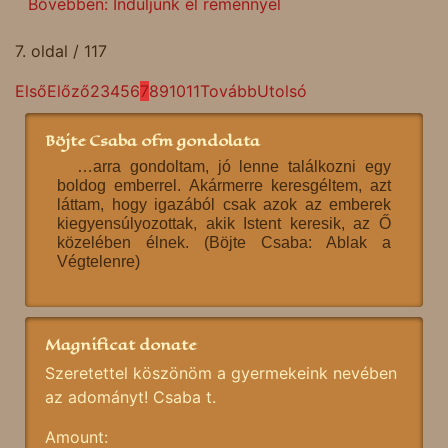
Bővebben: Induljunk el reménnyel
7. oldal / 117
Első
Előző
2
3
4
5
6
7
8
9
10
11
Tovább
Utolsó
Böjte Csaba ofm gondolata
…arra gondoltam, jó lenne találkozni egy
boldog emberrel. Akármerre keresgéltem, azt
láttam, hogy igazából csak azok az emberek
kiegyensúlyozottak, akik Istent keresik, az Ő
közelében élnek. (Böjte Csaba: Ablak a
Végtelenre)
Magnificat donate
Szeretettel köszönöm a gyermekeink nevében
az adományt! Csaba t.
Amount: