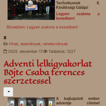
Technikumok II.
Kiválósági Gálája!
Legyen szakma a
kezedben!
Bővebben: Legyen szakma a kezedben!
Hírek, események, rendezvények
2025. december 17.
Találatok: 1227
Adventi lelkigyakorlat
Böjte Csaba ferences
szerzetessel
A bajbajutott ember
adventje címmel