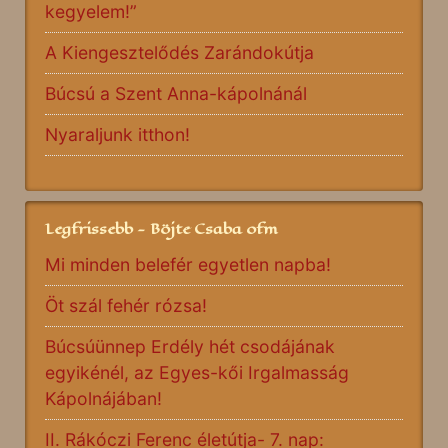
kegyelem!”
A Kiengesztelődés Zarándokútja
Búcsú a Szent Anna-kápolnánál
Nyaraljunk itthon!
Legfrissebb - Böjte Csaba ofm
Mi minden belefér egyetlen napba!
Öt szál fehér rózsa!
Búcsúünnep Erdély hét csodájának
egyikénél, az Egyes-kői Irgalmasság
Kápolnájában!
II. Rákóczi Ferenc életútja- 7. nap: