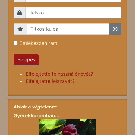
Emlékezzen rám
Belépés
Elfelejtette felhasználónevét?
Elfelejtette jelszavát?
Ablak a végtelenre
Gyerekkoromban...