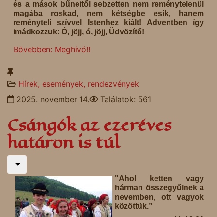
és a mások bűneitől sebzetten nem reménytelenül
magába roskad, nem kétségbe esik, hanem
reményteli szívvel Istenhez kiált! Adventben így
imádkozzuk: Ó, jöjj, ó, jöjj, Üdvözítő!
Bővebben: Meghívó!!
Hírek, események, rendezvények
2025. november 14.
Találatok: 561
Csángók az ezeréves
határon is túl
"Ahol ketten vagy
hárman összegyűlnek a
nevemben, ott vagyok
közöttük.”