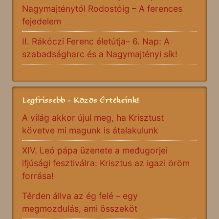
Nagymajténytól Rodostóig – A ferences
fejedelem
II. Rákóczi Ferenc életútja– 6. Nap: A
szabadságharc és a Nagymajtényi sík!
Legfrissebb - Közös Értékeink!
A világ akkor újul meg, ha Krisztust
követve mi magunk is átalakulunk
XIV. Leó pápa üzenete a međugorjei
ifjúsági fesztiválra: Krisztus az igazi öröm
forrása!
Térden állva az ég felé – egy
megmozdulás, ami összeköt