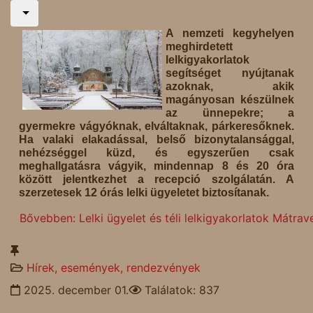
A nemzeti kegyhelyen
meghirdetett
lelkigyakorlatok
segítséget nyújtanak
azoknak, akik
magányosan készülnek
az ünnepekre; a
gyermekre vágyóknak, elváltaknak, párkeresőknek.
Ha valaki elakadással, belső bizonytalansággal,
nehézséggel küzd, és egyszerűen csak
meghallgatásra vágyik, mindennap 8 és 20 óra
között jelentkezhet a recepció szolgálatán. A
szerzetesek 12 órás lelki ügyeletet biztosítanak.
Bővebben: Lelki ügyelet és téli lelkigyakorlatok Mátra
Hírek, események, rendezvények
2025. december 01.
Találatok: 837