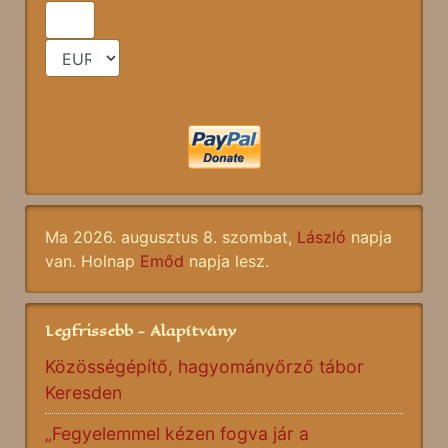
Ma 2026. augusztus 8. szombat,
László
napja
van. Holnap
Emőd
napja lesz.
Legfrissebb - Alapítvány
Közösségépítő, hagyományőrző tábor
Keresden
„Fegyelemmel kézen fogva jár a