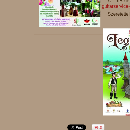
A részle
guitarservic
Szeretettel