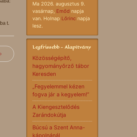
aba:
Ma 2026. augusztus 9.
vasárnap,
Emőd
napja
van. Holnap
Lőrinc
napja
ba t.
lesz.
Legfrissebb - Alapítvány
b
Közösségépítő,
hagyományőrző tábor
Keresden
„Fegyelemmel kézen
fogva jár a kegyelem!”
A Kiengesztelődés
Zarándokútja
Búcsú a Szent Anna-
kápolnánál