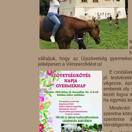
f
a
N
vállaljuk, hogy az Újszövetség gyermeke
jelképesen a Vérszerződést is!
E csodálat
jó testvére
végezve, épí
emberek oly 
kezét fogva 
ha egymás kez
Mindenkit
szeretne kötn
szentmise á
Vendégeinknek 