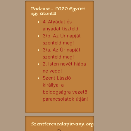
Podcast - 2020 Együtt
egy úton!!!!
4. Atyádat és
anyádat tiszteld!
3/b. Az Úr napját
szenteld meg!
3/a. Az Úr napját
szenteld meg!
2. Isten nevét hiába
ne vedd!
Szent László
királlyal a
boldogságra vezető
parancsolatok útján!
Szentferencalapitvany.org