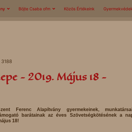
ány
Böjte Csaba ofm
Közös Értékeink
Gyermekvéde
: 3188
pe - 2019. Május 18 -
Szent Ferenc Alapítvány gyermekeinek, munkatársai
ámogató barátainak az éves Szövetségkötésének a nap
ájus 18!