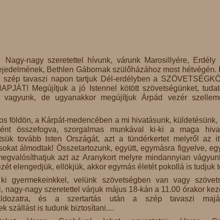
Nagy-nagy szeretettel hívunk, várunk Marosillyére, Erdély
ejedelmének, Bethlen Gábornak szülőházához most hétvégén.
 szép tavaszi napon tartjuk Dél-erdélyben a SZÖVETSÉG
APJÁT! Megújítjuk a jó Istennel kötött szövetségünket, tuda
i vagyunk, de ugyanakkor megújítjuk Árpád vezér szelle
os földön, a Kárpát-medencében a mi hivatásunk, küldetésünk,
kként összefogva, szorgalmas munkával ki-ki a maga hiva
tsük tovább Isten Országát, azt a tündérkertet melyről az it
sokat álmodtak! Összetartozunk, együtt, egymásra figyelve, e
megvalósíthatjuk azt az Aranykort melyre mindannyian vágyun
ét elengedjük, ellökjük, akkor egymás életét pokollá is tudjuk t
 ki gyermekeinkkel, velünk szövetségben van vagy szövet
i, nagy-nagy szeretettel várjuk május 18-kán a 11.00 órakor ke
ldozatra, és a szertartás után a szép tavaszi majáli
szállást is tudunk biztosítani....