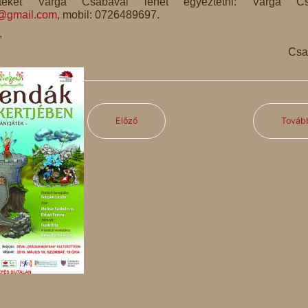
teket Varga Csabával lehet egyeztetni: Varga Cs
e@gmail.com
, mobil: 0726489697.
,
Csa
Előző
Továb