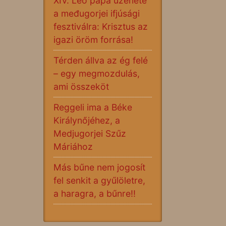
XIV. Leó pápa üzenete
a međugorjei ifjúsági
fesztiválra: Krisztus az
igazi öröm forrása!
Térden állva az ég felé
– egy megmozdulás,
ami összeköt
Reggeli ima a Béke
Királynőjéhez, a
Medjugorjei Szűz
Máriához
Más bűne nem jogosít
fel senkit a gyűlöletre,
a haragra, a bűnre!!