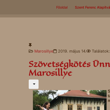
Főoldal
Szent Ferenc Alapítv
Marosillye
2019. május 14.
Találatok
Szövetségkötés Ünne
Marosillye
t
m