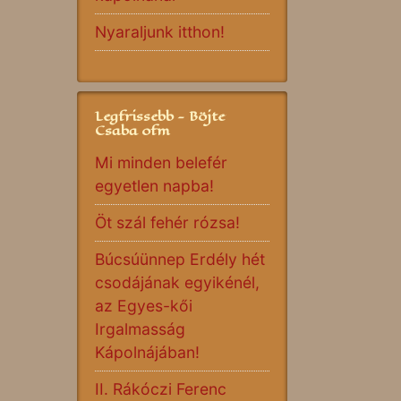
Nyaraljunk itthon!
Legfrissebb - Böjte
Csaba ofm
Mi minden belefér
egyetlen napba!
Öt szál fehér rózsa!
Búcsúünnep Erdély hét
csodájának egyikénél,
az Egyes-kői
Irgalmasság
Kápolnájában!
II. Rákóczi Ferenc