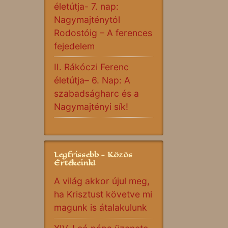
életútja- 7. nap:
Nagymajténytól
Rodostóig – A ferences
fejedelem
II. Rákóczi Ferenc
életútja– 6. Nap: A
szabadságharc és a
Nagymajtényi sík!
Legfrissebb - Közös
Értékeink!
A világ akkor újul meg,
ha Krisztust követve mi
magunk is átalakulunk