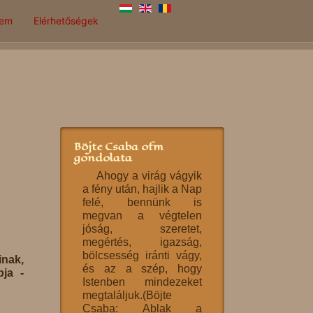
lem
Elérhetőségek
Böjte Csaba ofm
gondolata
Ahogy a virág vágyik
a fény után, hajlik a Nap
felé, bennünk is
megvan a végtelen
jóság, szeretet,
megértés, igazság,
bölcsesség iránti vágy,
nak,
és az a szép, hogy
ja -
Istenben mindezeket
megtaláljuk.(Böjte
Csaba: Ablak a