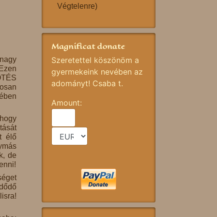
Végtelenre)
Magnificat donate
 nagy
Szeretettel köszönöm a
 Ezen
gyermekeink nevében az
KÖTÉS
adományt! Csaba t.
tosan
mében
Amount:
 hogy
tását
t élő
gymás
k, de
enni!
séget
zdődő
sra!