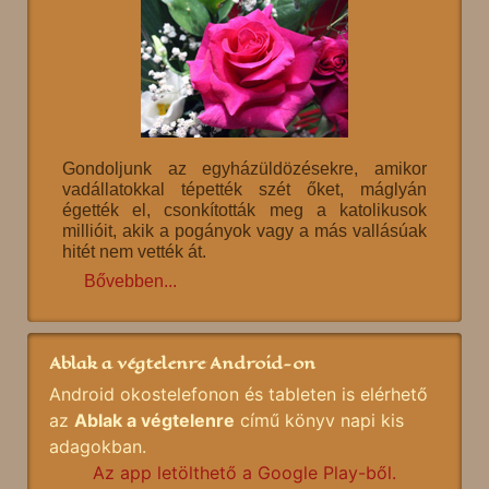
Gondoljunk az egyházüldözésekre, amikor
vadállatokkal tépették szét őket, máglyán
égették el, csonkították meg a katolikusok
millióit, akik a pogányok vagy a más vallásúak
hitét nem vették át.
Bővebben...
Ablak a végtelenre Android-on
Android okostelefonon és tableten is elérhető
az
Ablak a végtelenre
című könyv napi kis
adagokban.
Az app letölthető a Google Play-ből.