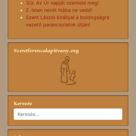
3/a. Az Úr napját szenteld meg!
2. Isten nevét hiába ne vedd!
Szent László királlyal a boldogságra
vezető parancsolatok útján!
Szentferencalapitvany.org
Keresés