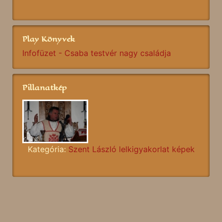
Play Könyvek
Infofüzet - Csaba testvér nagy családja
Pillanatkép
Kategória:
Szent László lelkigyakorlat képek