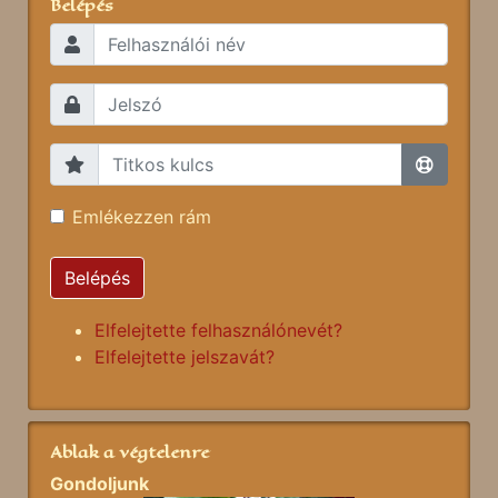
Belépés
Emlékezzen rám
Belépés
Elfelejtette felhasználónevét?
Elfelejtette jelszavát?
Ablak a végtelenre
Gondoljunk