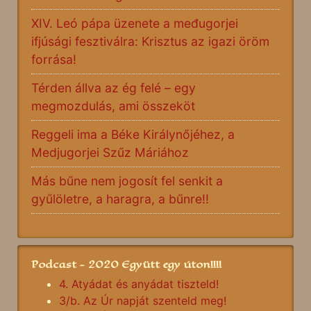
XIV. Leó pápa üzenete a međugorjei
ifjúsági fesztiválra: Krisztus az igazi öröm
forrása!
Térden állva az ég felé – egy
megmozdulás, ami összeköt
Reggeli ima a Béke Királynőjéhez, a
Medjugorjei Szűz Máriához
Más bűne nem jogosít fel senkit a
gyűlöletre, a haragra, a bűnre!!
Podcast - 2020 Együtt egy úton!!!!
4. Atyádat és anyádat tiszteld!
3/b. Az Úr napját szenteld meg!