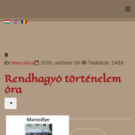
Marosillye
2019. október 09.
Találatok: 2489
Rendhagyó történelem
óra