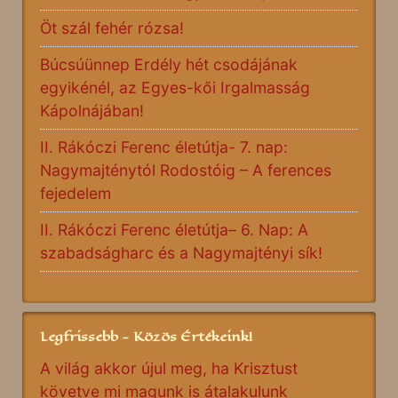
Öt szál fehér rózsa!
Búcsúünnep Erdély hét csodájának
egyikénél, az Egyes-kői Irgalmasság
Kápolnájában!
II. Rákóczi Ferenc életútja- 7. nap:
Nagymajténytól Rodostóig – A ferences
fejedelem
II. Rákóczi Ferenc életútja– 6. Nap: A
szabadságharc és a Nagymajtényi sík!
Legfrissebb - Közös Értékeink!
A világ akkor újul meg, ha Krisztust
követve mi magunk is átalakulunk