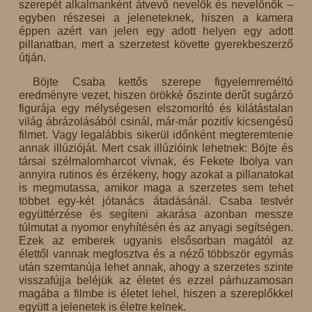
szerepét alkalmanként átvevő nevelők és nevelőnők –
egyben részesei a jeleneteknek, hiszen a kamera
éppen azért van jelen egy adott helyen egy adott
pillanatban, mert a szerzetest követte gyerekbeszerző
útján.
Böjte Csaba kettős szerepe figyelemreméltó
eredményre vezet, hiszen örökké őszinte derűt sugárzó
figurája egy mélységesen elszomorító és kilátástalan
világ ábrázolásából csinál, már-már pozitív kicsengésű
filmet. Vagy legalábbis sikerül időnként megteremtenie
annak illúzióját. Mert csak illúzióink lehetnek: Böjte és
társai szélmalomharcot vívnak, és Fekete Ibolya van
annyira rutinos és érzékeny, hogy azokat a pillanatokat
is megmutassa, amikor maga a szerzetes sem tehet
többet egy-két jótanács átadásánál. Csaba testvér
együttérzése és segíteni akarása azonban messze
túlmutat a nyomor enyhítésén és az anyagi segítségen.
Ezek az emberek ugyanis elsősorban magától az
élettől vannak megfosztva és a néző többször egymás
után szemtanúja lehet annak, ahogy a szerzetes szinte
visszafújja beléjük az életet és ezzel párhuzamosan
magába a filmbe is életet lehel, hiszen a szereplőkkel
együtt a jelenetek is életre kelnek.