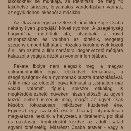
lakosoknak se munkája, se identitása, de még fix
lakóhelye sincsen, folyamatos vándorlásban vannak,
az egyik dohos lakásból a másikba.
Az Utazások egy szerzetessel című film Böjte Csaba
néhány ilyen „portyáját” követi nyomon. A „szegénység
bugyrai”-ba merülünk alá, olvasható a rövid
szinopszisban és valóban ez történik, rengeteg
szegény embert láthatunk irtózatos körülmények között
élni, ám ezúttal a film narrátora idegenvezető módjára
kalauzolja végig a nézőt a nyomor infernójában.
Fekete Ibolya nem elégszik meg, a magyar
dokumentumfilm egyik közkedvelt témájának, a
szegénységnek és a nyomornak puszta ábrázolásával.
A film már az elejétől fogva túlmutat a „csináljon már
valaki valamit”, típusú, sokszor etikailag is
megkérdőjelezhető műveken, hiszen először az ügyért
küzdő embert ismerjük meg, magát az ügyet csak
később, fokozatosan, miközben küzdenek érte.
Egyrészt egy szakértő (Böjte Csaba) folyamatosan
magyarázza nekünk a helyzetet, a történelmi, politikai
és gazdasági kontextustól kezdve az adott család
egyéni történetéig. Másrészt Csaba testvér - vagy a