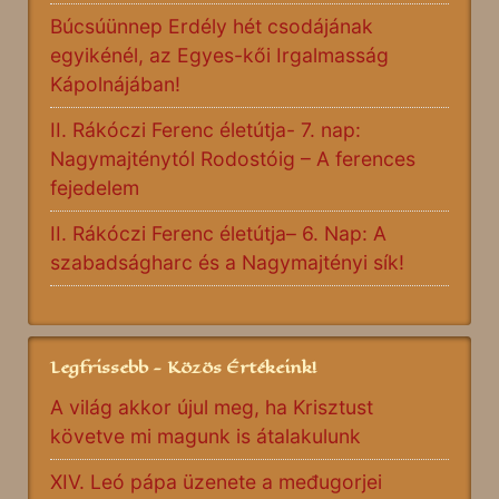
Búcsúünnep Erdély hét csodájának
egyikénél, az Egyes-kői Irgalmasság
Kápolnájában!
II. Rákóczi Ferenc életútja- 7. nap:
Nagymajténytól Rodostóig – A ferences
fejedelem
II. Rákóczi Ferenc életútja– 6. Nap: A
szabadságharc és a Nagymajtényi sík!
Legfrissebb - Közös Értékeink!
A világ akkor újul meg, ha Krisztust
követve mi magunk is átalakulunk
XIV. Leó pápa üzenete a međugorjei