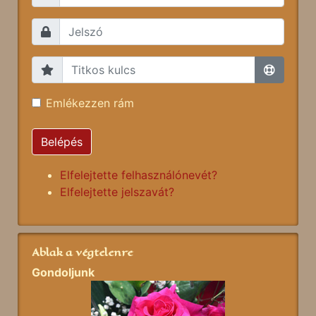
Emlékezzen rám
Belépés
Elfelejtette felhasználónevét?
Elfelejtette jelszavát?
Ablak a végtelenre
Gondoljunk