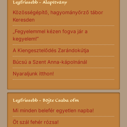
Legfrissebb - Alapítvány
Közösségépítő, hagyományőrző tábor
Keresden
„Fegyelemmel kézen fogva jár a
kegyelem!”
A Kiengesztelődés Zarándokútja
Búcsú a Szent Anna-kápolnánál
Nyaraljunk itthon!
Legfrissebb - Böjte Csaba ofm
Mi minden belefér egyetlen napba!
Öt szál fehér rózsa!