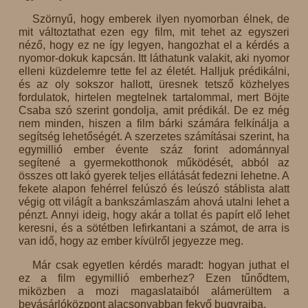
Szörnyű, hogy emberek ilyen nyomorban élnek, de
mit változtathat ezen egy film, mit tehet az egyszeri
néző, hogy ez ne így legyen, hangozhat el a kérdés a
nyomor-dokuk kapcsán. Itt láthatunk valakit, aki nyomor
elleni küzdelemre tette fel az életét. Halljuk prédikálni,
és az oly sokszor hallott, üresnek tetsző közhelyes
fordulatok, hirtelen megtelnek tartalommal, mert Böjte
Csaba szó szerint gondolja, amit prédikál. De ez még
nem minden, hiszen a film bárki számára felkínálja a
segítség lehetőségét. A szerzetes számításai szerint, ha
egymillió ember évente száz forint adománnyal
segítené a gyermekotthonok működését, abból az
összes ott lakó gyerek teljes ellátását fedezni lehetne. A
fekete alapon fehérrel felúszó és leúszó stáblista alatt
végig ott világít a bankszámlaszám ahová utalni lehet a
pénzt. Annyi ideig, hogy akár a tollat és papírt elő lehet
keresni, és a sötétben lefirkantani a számot, de arra is
van idő, hogy az ember kívülről jegyezze meg.
Már csak egyetlen kérdés maradt: hogyan juthat el
ez a film egymillió emberhez? Ezen tűnődtem,
miközben a mozi magaslataiból alámerültem a
bevásárlóközpont alacsonyabban fekvő bugyraiba.