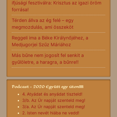
ifjúsági fesztiválra: Krisztus az igazi öröm
forrása!
Térden állva az ég felé – egy
megmozdulás, ami összeköt
Reggeli ima a Béke Királynőjéhez, a
Medjugorjei Szűz Máriához
Más bűne nem jogosít fel senkit a
gyűlöletre, a haragra, a bűnre!!
Podcast - 2020 Együtt egy úton!!!!
4. Atyádat és anyádat tiszteld!
3/b. Az Úr napját szenteld meg!
3/a. Az Úr napját szenteld meg!
2. Isten nevét hiába ne vedd!