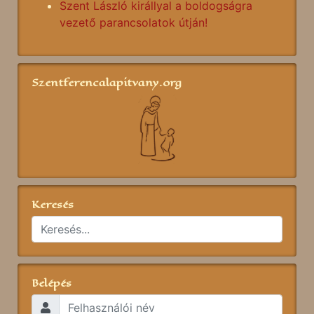
Szent László királlyal a boldogságra
vezető parancsolatok útján!
Szentferencalapitvany.org
Keresés
Belépés