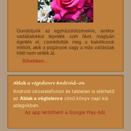
Gondoljunk az egyházüldözésekre, amikor
vadállatokkal tépették szét őket, máglyán
égették el, csonkították meg a katolikusok
millióit, akik a pogányok vagy a más vallásúak
hitét nem vették át.
Bővebben...
Ablak a végtelenre Android-on
Android okostelefonon és tableten is elérhető
az
Ablak a végtelenre
című könyv napi kis
adagokban.
Az app letölthető a Google Play-ből.