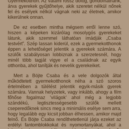
Gyermekotthon. Az valami rossz dolog, gondolhatnánk,
árva gyerekek gyűjtőhelye, akik szeretet nélkül nőnek
fel és esélyek nélkül vágnak neki az életnek, amikor
kikerülnek onnan.
De ez esetben mintha mégsem erről lenne szó,
hiszen a képeken kizárólag mosolygós gyerekeket
látunk, akik szemmel láthatóan imádják „Csaba
testvért”. Szép lassan kiderül, ezek a gyermekotthonok
éppen a lehetőséget jelentik a gyerekek számára. A
szülők szabályosan lobbiznak a szerzetesnél, hogy
minél több tagját vigye el a családnak az egyik
otthonba, ahol tanítják és nevelik gyerekeiket.
Mert a Böjte Csaba és a vele dolgozók által
működtetett gyermekotthonok néha a szó szoros
értelmében a túlélést jelentik egyik-másik gyerek
számára. Vannak helyzetek, vagy inkább, ahogy a film
főhőse fogalmaz ’világok’ ahol még a legjobb
szándékú, legtisztességesebb szülők mellett
cseperedőknek sincs meg a minimális esélye sem arra,
hogy legalább egy kicsit jobban élhessen, amikor majd
felnő. És Böjte Csaba rendíthetetlenül járja ezeket az
erdélyi fantomblokkokat és nyomortanyákat, ahol a