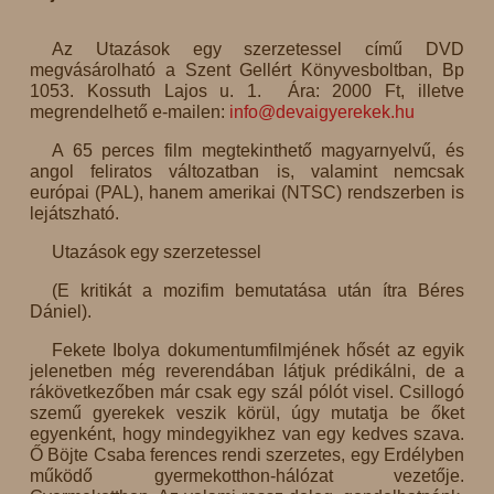
Az Utazások egy szerzetessel című DVD
megvásárolható a Szent Gellért Könyvesboltban, Bp
1053. Kossuth Lajos u. 1. Ára: 2000 Ft, illetve
megrendelhető e-mailen:
info@devaigyerekek.hu
A 65 perces film megtekinthető magyarnyelvű, és
angol feliratos változatban is, valamint nemcsak
európai (PAL), hanem amerikai (NTSC) rendszerben is
lejátszható.
Utazások egy szerzetessel
(E kritikát a mozifim bemutatása után ítra Béres
Dániel).
Fekete Ibolya dokumentumfilmjének hősét az egyik
jelenetben még reverendában látjuk prédikálni, de a
rákövetkezőben már csak egy szál pólót visel. Csillogó
szemű gyerekek veszik körül, úgy mutatja be őket
egyenként, hogy mindegyikhez van egy kedves szava.
Ő Böjte Csaba ferences rendi szerzetes, egy Erdélyben
működő gyermekotthon-hálózat vezetője.