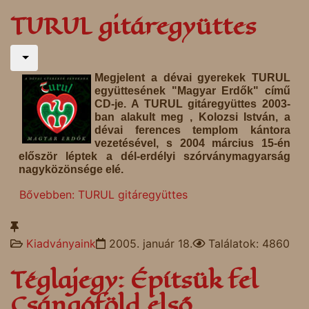
TURUL gitáregyüttes
Megjelent a dévai gyerekek TURUL
együttesének "Magyar Erdők" című
CD-je. A TURUL gitáregyüttes 2003-
ban alakult meg , Kolozsi István, a
dévai ferences templom kántora
vezetésével, s 2004 március 15-én
először léptek a dél-erdélyi szórványmagyarság
nagyközönsége elé.
Bővebben: TURUL gitáregyüttes
Kiadványaink
2005. január 18.
Találatok: 4860
Téglajegy: Építsük fel
Csángóföld első