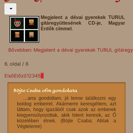
Megjelent a dévai gyerekek TURUL
gitáregyüttesének CD-je, Magyar
Erdők címmel.
Bővebben: Megjelent a dévai gyerekek TURUL gitáregy
6. oldal / 6
Első
Előző
1
2
3
4
5
6
Böjte Csaba ofm gondolata
…arra gondoltam, jó lenne találkozni egy
boldog emberrel. Akármerre keresgéltem, azt
láttam, hogy igazából csak azok az emberek
kiegyensúlyozottak, akik Istent keresik, az Ő
közelében élnek. (Böjte Csaba: Ablak a
Végtelenre)