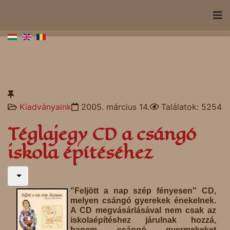
Kiadványaink
2005. március 14.
Találatok: 5254
Téglajegy CD a csángó
iskola építéséhez
"Feljött a nap szép fényesen" CD,
melyen csángó gyerekek énekelnek.
A CD megvásárlásával nem csak az
iskolaépítéshez járulnak hozzá,
hanem csángó gyermekeket