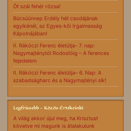
Öt szál fehér rózsa!
Búcsúünnep Erdély hét csodájának
egyikénél, az Egyes-kői Irgalmasság
Kápolnájában!
II. Rákóczi Ferenc életútja- 7. nap:
Nagymajténytól Rodostóig – A ferences
fejedelem
II. Rákóczi Ferenc életútja– 6. Nap: A
szabadságharc és a Nagymajtényi sík!
Legfrissebb - Közös Értékeink!
A világ akkor újul meg, ha Krisztust
követve mi magunk is átalakulunk