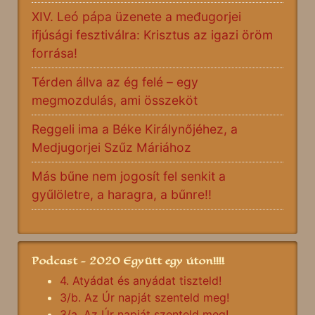
XIV. Leó pápa üzenete a međugorjei
ifjúsági fesztiválra: Krisztus az igazi öröm
forrása!
Térden állva az ég felé – egy
megmozdulás, ami összeköt
Reggeli ima a Béke Királynőjéhez, a
Medjugorjei Szűz Máriához
Más bűne nem jogosít fel senkit a
gyűlöletre, a haragra, a bűnre!!
Podcast - 2020 Együtt egy úton!!!!
4. Atyádat és anyádat tiszteld!
3/b. Az Úr napját szenteld meg!
3/a. Az Úr napját szenteld meg!