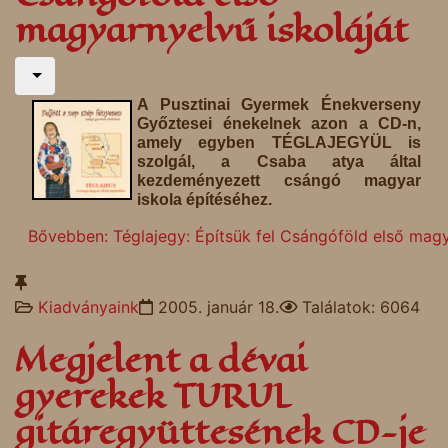
magyarnyelvű iskoláját
A Pusztinai Gyermek Énekverseny
Győztesei énekelnek azon a CD-n,
amely egyben TÉGLAJEGYÜL is
szolgál, a Csaba atya által
kezdeményezett csángó magyar
iskola építéséhez.
Bővebben: Téglajegy: Építsük fel Csángóföld első magy
Kiadványaink
2005. január 18.
Találatok: 6064
Megjelent a dévai
gyerekek TURUL
gitáregyüttesének CD-je