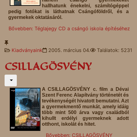
hallhatunk énekelni, számítógéppel
pedig fotókat is láthatnak Csángóföldről, és a
gyermekek oktatásáról.
Bővebben: Téglajegy CD a csángó iskola építéséhez
Kiadványaink
2005. március 04.
Találatok: 5231
CSILLAGÖSVÉNY
A CSILLAGÖSVÉNY c. film a Dévai
Szent Ferenc Alapítvány történetét és
tevékenységét hivatott bemutatni. Azt
a gyermekmentő munkát, amely idáig
több mint 500 árva vagy családból
kihullt erdélyi gyermeknek adott
otthont, iskolát és hitet.
Bővebben: CSILLAGÖSVÉNY