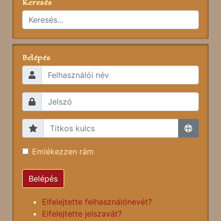
Keresés
Belépés
Emlékezzen rám
Belépés
Elfelejtette felhasználónevét?
Elfelejtette jelszavát?