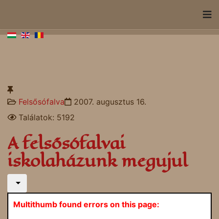
Felsősófalva
2007. augusztus 16.
Találatok: 5192
A felsősófalvai
iskolaházunk megujul
Multithumb found errors on this page: