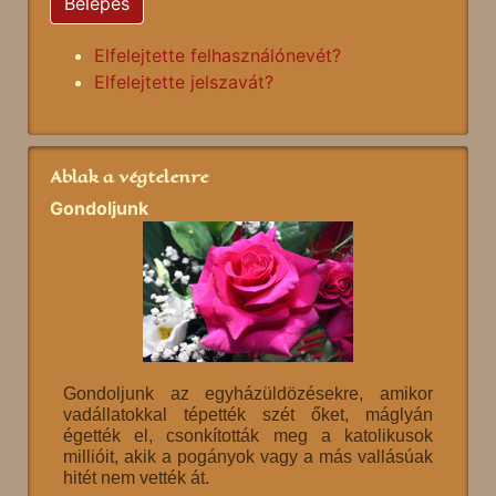
Belépés
Elfelejtette felhasználónevét?
Elfelejtette jelszavát?
Ablak a végtelenre
Gondoljunk
Gondoljunk az egyházüldözésekre, amikor
vadállatokkal tépették szét őket, máglyán
égették el, csonkították meg a katolikusok
millióit, akik a pogányok vagy a más vallásúak
hitét nem vették át.