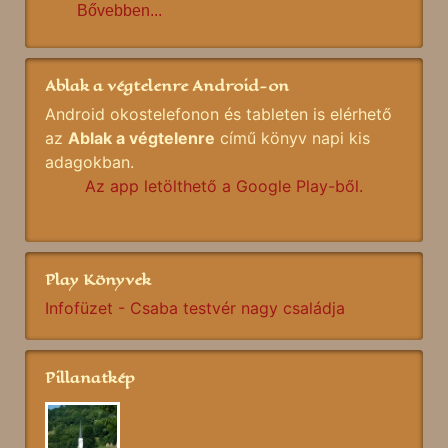
Bővebben...
Ablak a végtelenre Android-on
Android okostelefonon és tableten is elérhető
az
Ablak a végtelenre
című könyv napi kis
adagokban.
Az app letölthető a Google Play-ből.
Play Könyvek
Infofüzet - Csaba testvér nagy családja
Pillanatkép