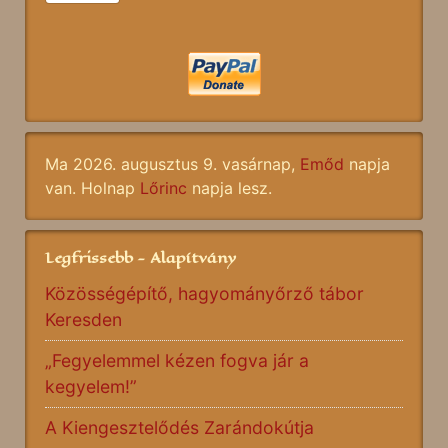
Ma 2026. augusztus 9. vasárnap,
Emőd
napja
van. Holnap
Lőrinc
napja lesz.
Legfrissebb - Alapítvány
Közösségépítő, hagyományőrző tábor
Keresden
„Fegyelemmel kézen fogva jár a
kegyelem!”
A Kiengesztelődés Zarándokútja