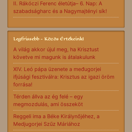
II. Rákóczi Ferenc életútja– 6. Nap: A
szabadságharc és a Nagymajtényi sík!
Legfrissebb - Közös Értékeink!
A világ akkor újul meg, ha Krisztust
követve mi magunk is átalakulunk
XIV. Leó pápa üzenete a međugorjei
ifjúsági fesztiválra: Krisztus az igazi öröm
forrása!
Térden állva az ég felé – egy
megmozdulás, ami összeköt
Reggeli ima a Béke Királynőjéhez, a
Medjugorjei Szűz Máriához