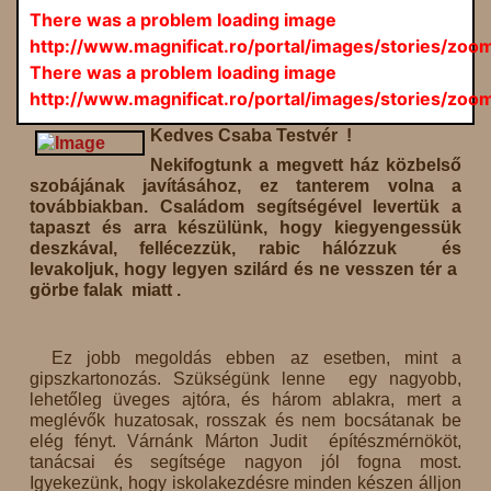
There was a problem loading image
http://www.magnificat.ro/portal/images/stories/zo
There was a problem loading image
http://www.magnificat.ro/portal/images/stories/zo
Kedves Csaba Testvér !
Nekifogtunk a megvett ház közbelső
szobájának javításához, ez tanterem volna a
továbbiakban. Családom segítségével levertük a
tapaszt és arra készülünk, hogy kiegyengessük
deszkával, fellécezzük, rabic hálózzuk és
levakoljuk, hogy legyen szilárd és ne vesszen tér a
görbe falak miatt .
Ez jobb megoldás ebben az esetben, mint a
gipszkartonozás. Szükségünk lenne egy nagyobb,
lehetőleg üveges ajtóra, és három ablakra, mert a
meglévők huzatosak, rosszak és nem bocsátanak be
elég fényt. Várnánk Márton Judit építészmérnököt,
tanácsai és segítsége nagyon jól fogna most.
Igyekezünk, hogy iskolakezdésre minden készen álljon