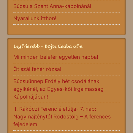
Búcsú a Szent Anna-kápolnánál
Nyaraljunk itthon!
Legfrissebb - Böjte Csaba ofm
Mi minden belefér egyetlen napba!
Öt szál fehér rózsa!
Búcsúünnep Erdély hét csodájának
egyikénél, az Egyes-kői Irgalmasság
Kápolnájában!
II. Rákóczi Ferenc életútja- 7. nap:
Nagymajténytól Rodostóig – A ferences
fejedelem