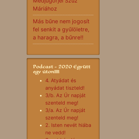
Medjugorjei Szűz
Máriához
Más bűne nem jogosít
fel senkit a gyűlöletre,
a haragra, a bűnre!!
Podcast - 2020 Együtt
egy úton!!!!
4. Atyádat és
anyádat tiszteld!
3/b. Az Úr napját
szenteld meg!
3/a. Az Úr napját
szenteld meg!
2. Isten nevét hiába
ne vedd!