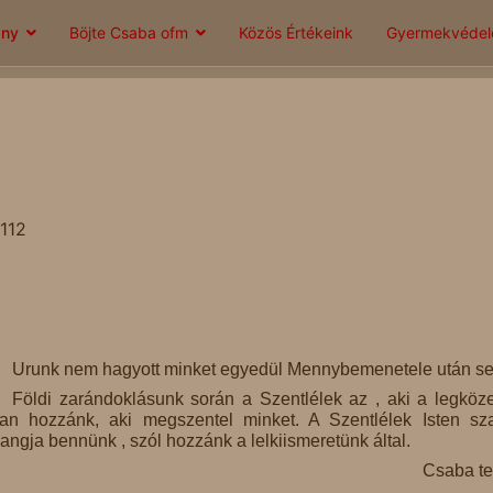
ány
Böjte Csaba ofm
Közös Értékeink
Gyermekvéde
2112
Urunk nem hagyott minket egyedül Mennybemenetele után 
Földi zarándoklásunk során a Szentlélek az , aki a legköz
an hozzánk, aki megszentel minket. A Szentlélek Isten sz
angja bennünk , szól hozzánk a lelkiismeretünk által.
Csaba te