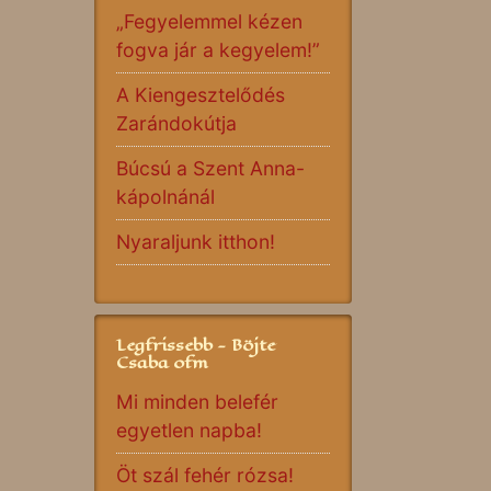
„Fegyelemmel kézen
fogva jár a kegyelem!”
A Kiengesztelődés
Zarándokútja
Búcsú a Szent Anna-
kápolnánál
Nyaraljunk itthon!
Legfrissebb - Böjte
Csaba ofm
Mi minden belefér
egyetlen napba!
Öt szál fehér rózsa!