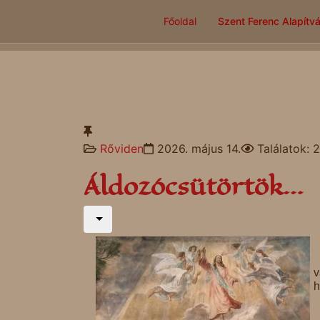
Főoldal
Szent Ferenc Alapítv
Rőviden
2026. május 14.
Találatok: 
Áldozócsütörtök…
v
h