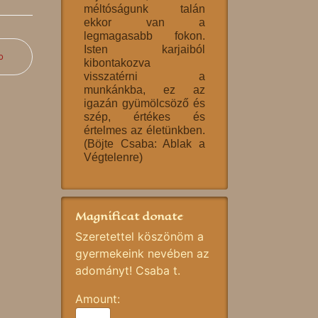
méltóságunk talán
ekkor van a
legmagasabb fokon.
Isten karjaiból
b
kibontakozva
visszatérni a
munkánkba, ez az
igazán gyümölcsöző és
szép, értékes és
értelmes az életünkben.
(Böjte Csaba: Ablak a
Végtelenre)
Magnificat donate
Szeretettel köszönöm a
gyermekeink nevében az
adományt! Csaba t.
Amount: