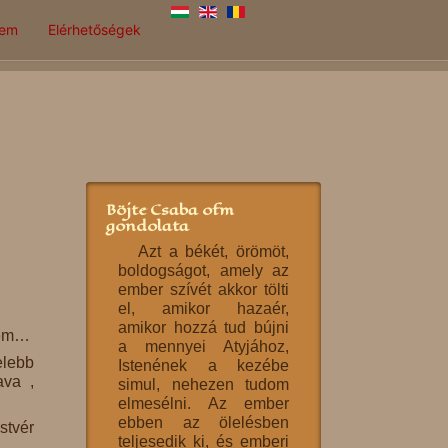
lem
Elérhetőségek
Böjte Csaba ofm
gondolata
Azt a békét, örömöt,
boldogságot, amely az
ember szívét akkor tölti
el, amikor hazaér,
amikor hozzá tud bújni
sem…
a mennyei Atyjához,
elebb
Istenének a kezébe
ava ,
simul, nehezen tudom
elmesélni. Az ember
ebben az ölelésben
stvér
teljesedik ki, és emberi