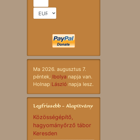
Ma 2026. augusztus 7.
péntek,
Ibolya
napja van.
Holnap
László
napja lesz.
Legfrissebb - Alapítvány
Közösségépítő,
hagyományőrző tábor
Keresden