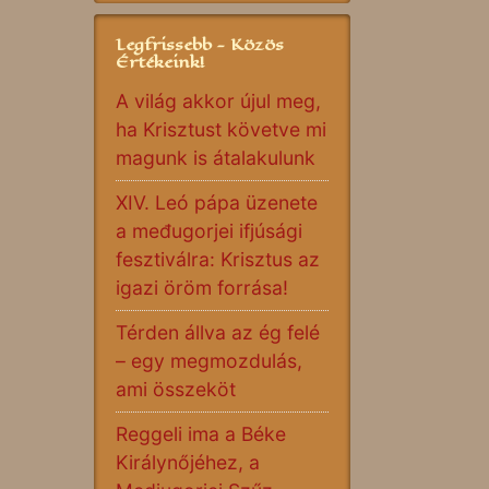
Legfrissebb - Közös
Értékeink!
A világ akkor újul meg,
ha Krisztust követve mi
magunk is átalakulunk
XIV. Leó pápa üzenete
a međugorjei ifjúsági
fesztiválra: Krisztus az
igazi öröm forrása!
Térden állva az ég felé
– egy megmozdulás,
ami összeköt
Reggeli ima a Béke
Királynőjéhez, a