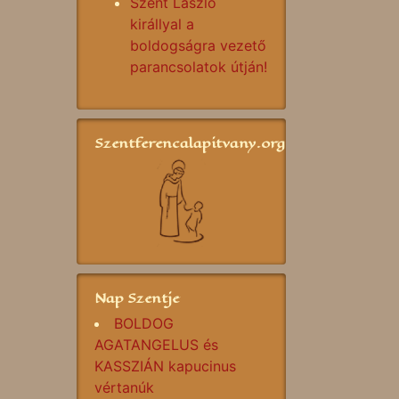
Szent László
királlyal a
boldogságra vezető
parancsolatok útján!
Szentferencalapitvany.org
Nap Szentje
BOLDOG
AGATANGELUS és
KASSZIÁN kapucinus
vértanúk