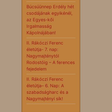
Búcsúünnep Erdély hét
csodájának egyikénél,
az Egyes-kői
Irgalmasság
Kápolnájában!
II. Rákóczi Ferenc
életútja- 7. nap:
Nagymajténytól
Rodostóig – A ferences
fejedelem
II. Rákóczi Ferenc
életútja– 6. Nap: A
szabadságharc és a
Nagymajtényi sík!