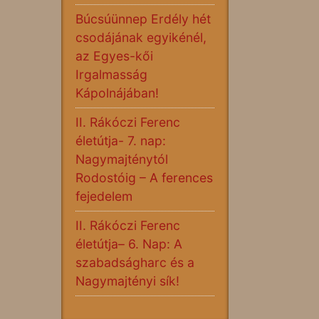
Búcsúünnep Erdély hét
csodájának egyikénél,
az Egyes-kői
Irgalmasság
Kápolnájában!
II. Rákóczi Ferenc
életútja- 7. nap:
Nagymajténytól
Rodostóig – A ferences
fejedelem
II. Rákóczi Ferenc
életútja– 6. Nap: A
szabadságharc és a
Nagymajtényi sík!