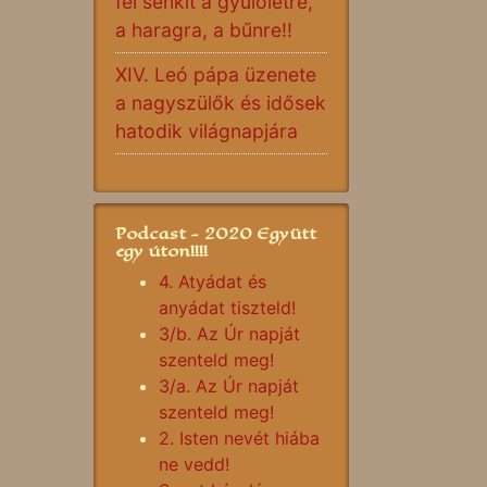
fel senkit a gyűlöletre,
a haragra, a bűnre!!
XIV. Leó pápa üzenete
a nagyszülők és idősek
hatodik világnapjára
Podcast - 2020 Együtt
egy úton!!!!
4. Atyádat és
anyádat tiszteld!
3/b. Az Úr napját
szenteld meg!
3/a. Az Úr napját
szenteld meg!
2. Isten nevét hiába
ne vedd!