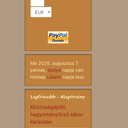
Ma 2026. augusztus 7.
péntek,
Ibolya
napja van.
Holnap
László
napja lesz.
Legfrissebb - Alapítvány
Közösségépítő,
hagyományőrző tábor
Keresden