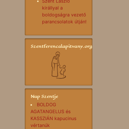
Szent László
királlyal a
boldogságra vezető
parancsolatok útján!
Szentferencalapitvany.org
Nap Szentje
BOLDOG
AGATANGELUS és
KASSZIÁN kapucinus
vértanúk