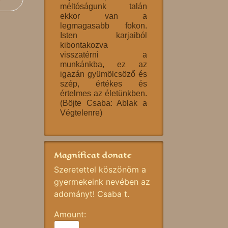
méltóságunk talán
ekkor van a
legmagasabb fokon.
Isten karjaiból
kibontakozva
visszatérni a
munkánkba, ez az
igazán gyümölcsöző és
szép, értékes és
értelmes az életünkben.
(Böjte Csaba: Ablak a
Végtelenre)
Magnificat donate
Szeretettel köszönöm a
gyermekeink nevében az
adományt! Csaba t.
Amount: