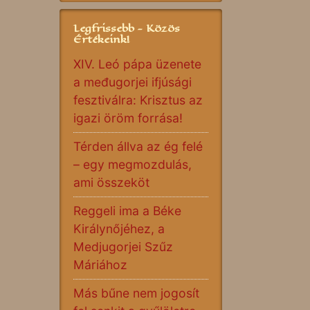
Legfrissebb - Közös
Értékeink!
XIV. Leó pápa üzenete
a međugorjei ifjúsági
fesztiválra: Krisztus az
igazi öröm forrása!
Térden állva az ég felé
– egy megmozdulás,
ami összeköt
Reggeli ima a Béke
Királynőjéhez, a
Medjugorjei Szűz
Máriához
Más bűne nem jogosít