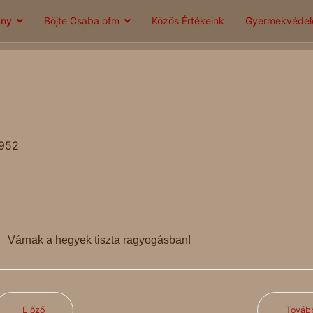
ány
Böjte Csaba ofm
Közös Értékeink
Gyermekvéde
1952
Várnak a hegyek tiszta ragyogásban!
Előző
Továb