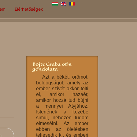
lem
Elérhetőségek
Böjte Csaba ofm
gondolata
Azt a békét, örömöt,
boldogságot, amely az
ember szívét akkor tölti
el, amikor hazaér,
amikor hozzá tud bújni
a mennyei Atyjához,
Istenének a kezébe
simul, nehezen tudom
elmesélni. Az ember
ebben az ölelésben
teljesedik ki, és emberi
b