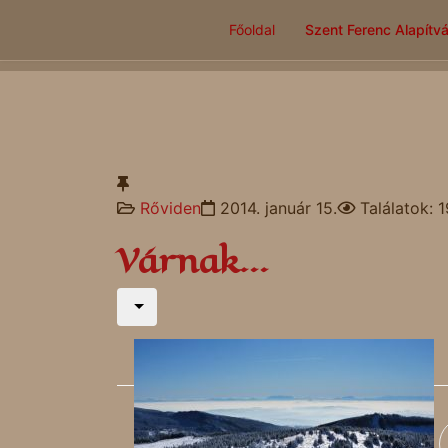
Főoldal
Szent Ferenc Alapítv
Rőviden
2014. január 15.
Találatok: 
Várnak...