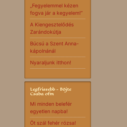
„Fegyelemmel kézen
fogva jár a kegyelem!”
A Kiengesztelődés
Zarándokútja
Búcsú a Szent Anna-
kápolnánál
Nyaraljunk itthon!
Legfrissebb - Böjte
Csaba ofm
Mi minden belefér
egyetlen napba!
Öt szál fehér rózsa!