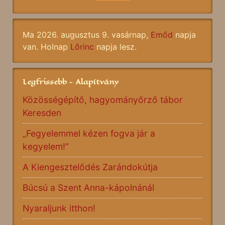
Ma 2026. augusztus 9. vasárnap,
Emőd
napja
van. Holnap
Lőrinc
napja lesz.
Legfrissebb - Alapítvány
Közösségépítő, hagyományőrző tábor
Keresden
„Fegyelemmel kézen fogva jár a
kegyelem!”
A Kiengesztelődés Zarándokútja
Búcsú a Szent Anna-kápolnánál
Nyaraljunk itthon!