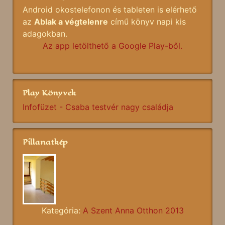
Android okostelefonon és tableten is elérhető
az
Ablak a végtelenre
című könyv napi kis
adagokban.
Az app letölthető a Google Play-ből.
Play Könyvek
Infofüzet - Csaba testvér nagy családja
Pillanatkép
Kategória:
A Szent Anna Otthon 2013