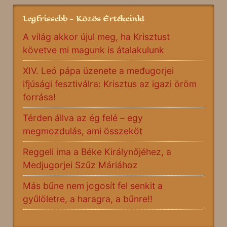
Legfrissebb - Közös Értékeink!
A világ akkor újul meg, ha Krisztust
követve mi magunk is átalakulunk
XIV. Leó pápa üzenete a međugorjei
ifjúsági fesztiválra: Krisztus az igazi öröm
forrása!
Térden állva az ég felé – egy
megmozdulás, ami összeköt
Reggeli ima a Béke Királynőjéhez, a
Medjugorjei Szűz Máriához
Más bűne nem jogosít fel senkit a
gyűlöletre, a haragra, a bűnre!!