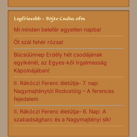
Legfrissebb - Böjte Csaba ofm
Mi minden belefér egyetlen napba!
Öt szál fehér rózsa!
Búcsúünnep Erdély hét csodájának
egyikénél, az Egyes-kői Irgalmasság
Kápolnájában!
II. Rákóczi Ferenc életútja- 7. nap:
Nagymajténytól Rodostóig – A ferences
fejedelem
II. Rákóczi Ferenc életútja– 6. Nap: A
szabadságharc és a Nagymajtényi sík!