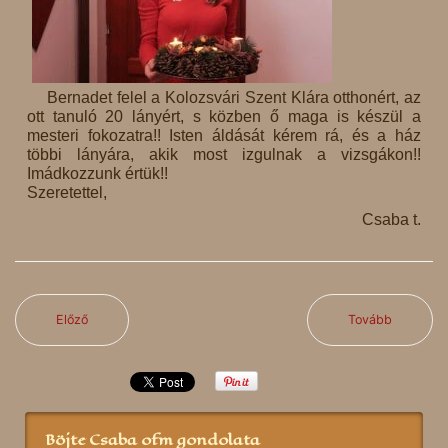
Bernadet felel a Kolozsvári Szent Klára otthonért, az
ott tanuló 20 lányért, s közben ő maga is készül a
mesteri fokozatra!! Isten áldását kérem rá, és a ház
többi lányára, akik most izgulnak a vizsgákon!!
Imádkozzunk értük!!
Szeretettel,
Csaba t.
Előző
Tovább
Böjte Csaba ofm gondolata