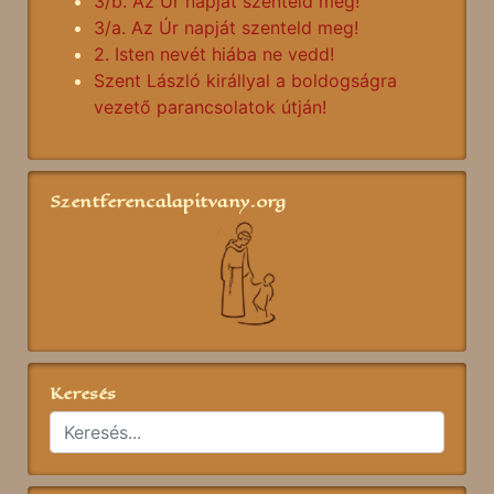
3/b. Az Úr napját szenteld meg!
3/a. Az Úr napját szenteld meg!
2. Isten nevét hiába ne vedd!
Szent László királlyal a boldogságra
vezető parancsolatok útján!
Szentferencalapitvany.org
Keresés