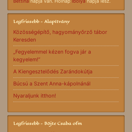
Bettina
napja van. Holnap
Ibolya
napja lesz.
Legfrissebb - Alapítvány
Közösségépítő, hagyományőrző tábor
Keresden
„Fegyelemmel kézen fogva jár a
kegyelem!”
A Kiengesztelődés Zarándokútja
Búcsú a Szent Anna-kápolnánál
Nyaraljunk itthon!
Legfrissebb - Böjte Csaba ofm