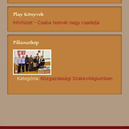
Play Könyvek
Infofüzet - Csaba testvér nagy családja
Pillanatkép
Kategória:
Közgazdasági Szakkollégiumban