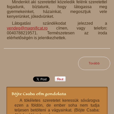
Mindenkit aki szeretettel közeledik felénk szeretettel
fogadunk, bíztatunk, hogy látogassa meg
gyermekeinket, házainkat, megosztjuk vele
kenyerünket, jókedvünket.
Látogatási szándékodat jelezzed a
vendeg@magnificat.ro
címen, vagy telefon:
0040788219571. Természetesen az iroda
elérhetőségén is jelentkezhettek.
Tovább
Böjte Csaba ofm gondolata
A tökéletes szeretetet keressük sóvárogva
ezen a földön, de ember soha nem tudja
teljesen betölteni a vágyainkat. (Böjte Csaba: