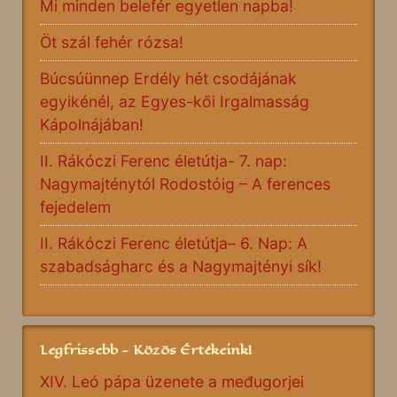
Mi minden belefér egyetlen napba!
Öt szál fehér rózsa!
Búcsúünnep Erdély hét csodájának
egyikénél, az Egyes-kői Irgalmasság
Kápolnájában!
II. Rákóczi Ferenc életútja- 7. nap:
Nagymajténytól Rodostóig – A ferences
fejedelem
II. Rákóczi Ferenc életútja– 6. Nap: A
szabadságharc és a Nagymajtényi sík!
Legfrissebb - Közös Értékeink!
XIV. Leó pápa üzenete a međugorjei