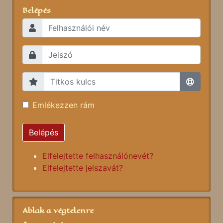
Belépés
Emlékezzen rám
Belépés
Elfelejtette felhasználónevét?
Elfelejtette jelszavát?
Ablak a végtelenre