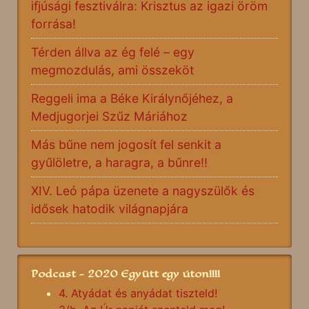
ifjúsági fesztiválra: Krisztus az igazi öröm
forrása!
Térden állva az ég felé – egy
megmozdulás, ami összeköt
Reggeli ima a Béke Királynőjéhez, a
Medjugorjei Szűz Máriához
Más bűne nem jogosít fel senkit a
gyűlöletre, a haragra, a bűnre!!
XIV. Leó pápa üzenete a nagyszülők és
idősek hatodik világnapjára
Podcast - 2020 Együtt egy úton!!!!
4. Atyádat és anyádat tiszteld!