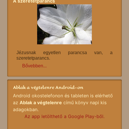
A szeretetparancs
Jézusnak egyetlen parancsa van, a
szeretetparancs.
Bővebben...
Ablak a végtelenre Android-on
Android okostelefonon és tableten is elérhető
az
Ablak a végtelenre
című könyv napi kis
adagokban.
Az app letölthető a Google Play-ből.