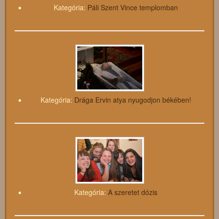
Kategória:
Páli Szent Vince templomban
Kategória:
Drága Ervin atya nyugodjon békében!
Kategória:
A szeretet dózis