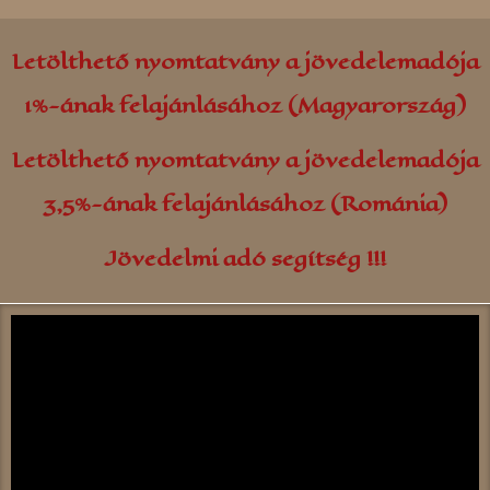
Letölthető nyomtatvány a jövedelemadója
1%-ának felajánlásához (Magyarország)
Letölthető nyomtatvány a jövedelemadója
3,5%-ának felajánlásához (Románia)
Jövedelmi adó segítség !!!