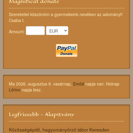
Magnificat donate
Szeretettel köszönöm a gyermekeink nevében az adományt!
Csaba t.
Amount:
Ma 2026. augusztus 9. vasárnap,
Emőd
napja van. Holnap
Lőrinc
napja lesz.
Legfrissebb - Alapítvány
Közösségépítő, hagyományőrző tábor Keresden