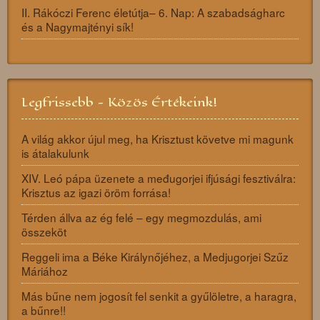
II. Rákóczi Ferenc életútja– 6. Nap: A szabadságharc
és a Nagymajtényi sík!
Legfrissebb - Közös Értékeink!
A világ akkor újul meg, ha Krisztust követve mi magunk
is átalakulunk
XIV. Leó pápa üzenete a međugorjei ifjúsági fesztiválra:
Krisztus az igazi öröm forrása!
Térden állva az ég felé – egy megmozdulás, ami
összeköt
Reggeli ima a Béke Királynőjéhez, a Medjugorjei Szűz
Máriához
Más bűne nem jogosít fel senkit a gyűlöletre, a haragra,
a bűnre!!