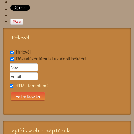
Hírlevél
Hírlevél
Rózsafüzér társulat az áldott békéért
HTML formátum?
Legfrissebb - Képtárak