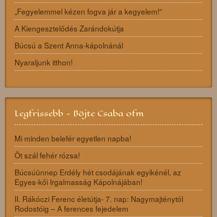
„Fegyelemmel kézen fogva jár a kegyelem!”
A Kiengesztelődés Zarándokútja
Búcsú a Szent Anna-kápolnánál
Nyaraljunk itthon!
Legfrissebb - Böjte Csaba ofm
Mi minden belefér egyetlen napba!
Öt szál fehér rózsa!
Búcsúünnep Erdély hét csodájának egyikénél, az
Egyes-kői Irgalmasság Kápolnájában!
II. Rákóczi Ferenc életútja- 7. nap: Nagymajténytól
Rodostóig – A ferences fejedelem