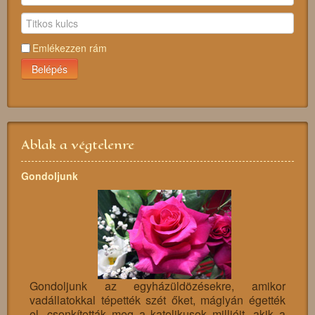
Emlékezzen rám
Belépés
Ablak a végtelenre
Gondoljunk
Gondoljunk az egyházüldözésekre, amikor
vadállatokkal tépették szét őket, máglyán égették
el, csonkították meg a katolikusok millióit, akik a