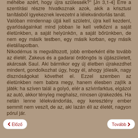
méhébe azért, hogy újra szülessék?” [Jn 3,1-4] Erre a
szentírási részre hivatkoznak azok, akik a krisztusi
tanításból igyekeznek levezetni a lélekvándorlás tanát.
Valóban mindennap újjá kell születni, újra kell kezdeni,
gyarlóságainkat mind jobban le kell vetkőzni a saját
életünkben, a saját helyünkön, a saját bőrünkben, de
nem egy másik testben, egy másik korban, egy másik
életállapotban.
Nikodémus is megváltozott, jobb emberként élte tovább
az életét. Zakeus és a gadarai ördöngös is újjászületett,
akárcsak Saul. Aki bármikor egy új életben újrakezdhet
mindent, gondolkozhat úgy, hogy él, ahogy jólesik, nagy
disznóságokat követhet el. Ezzel szemben az
életünkben nem babra megy, hanem élesben zajlik a
játék: ha szíven talál a golyó, elér a szívinfarktus, elgázol
az autó, akkor tényleg meghalsz, nincsen újrakezdés. Ha
netán lenne lélekvándorlás, egy keresztény ember
semmit nem veszít, de az, aki lazán éli az életét, nagyon
pórul jár.
Előző
Tovább