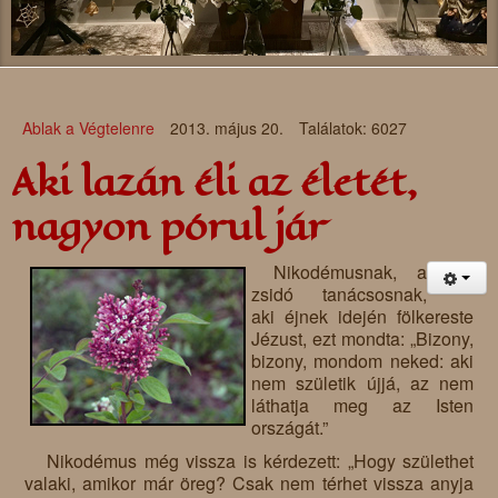
Ablak a Végtelenre
2013. május 20.
Találatok: 6027
Aki lazán éli az életét,
nagyon pórul jár
Nikodémusnak, a
zsidó tanácsosnak,
aki éjnek idején fölkereste
Jézust, ezt mondta: „Bizony,
bizony, mondom neked: aki
nem születik újjá, az nem
láthatja meg az Isten
országát.”
Nikodémus még vissza is kérdezett: „Hogy születhet
valaki, amikor már öreg? Csak nem térhet vissza anyja