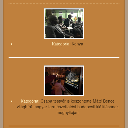
Kategória:
Kenya
Kategória:
Csaba testvér is köszöntötte Máté Bence
világhírű magyar természetfotóst budapesti kiállításának
megnyitóján