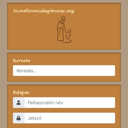
Szentferencalapitvany.org
Keresés
Belépés