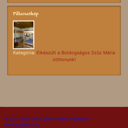
Pillanatkép
Kategória:
Elkészült a Boldogságos Szûz Mária
otthonunk!
© 2007-2026 Dévai Szent Ferenc Alapítvány -
www.magnificat.ro