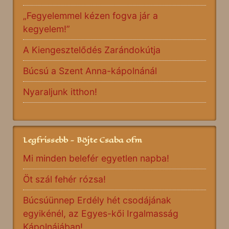
„Fegyelemmel kézen fogva jár a
kegyelem!”
A Kiengesztelődés Zarándokútja
Búcsú a Szent Anna-kápolnánál
Nyaraljunk itthon!
Legfrissebb - Böjte Csaba ofm
Mi minden belefér egyetlen napba!
Öt szál fehér rózsa!
Búcsúünnep Erdély hét csodájának
egyikénél, az Egyes-kői Irgalmasság
Kápolnájában!