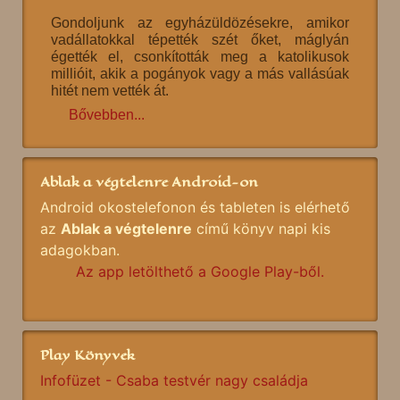
Gondoljunk az egyházüldözésekre, amikor
vadállatokkal tépették szét őket, máglyán
égették el, csonkították meg a katolikusok
millióit, akik a pogányok vagy a más vallásúak
hitét nem vették át.
Bővebben...
Ablak a végtelenre Android-on
Android okostelefonon és tableten is elérhető
az
Ablak a végtelenre
című könyv napi kis
adagokban.
Az app letölthető a Google Play-ből.
Play Könyvek
Infofüzet - Csaba testvér nagy családja