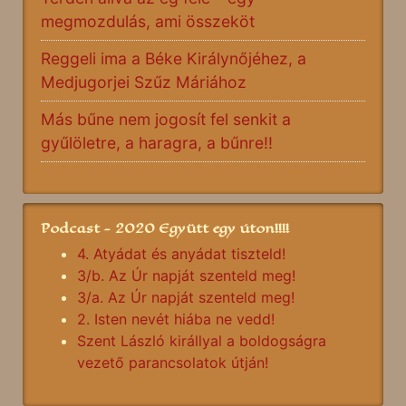
megmozdulás, ami összeköt
Reggeli ima a Béke Királynőjéhez, a
Medjugorjei Szűz Máriához
Más bűne nem jogosít fel senkit a
gyűlöletre, a haragra, a bűnre!!
Podcast - 2020 Együtt egy úton!!!!
4. Atyádat és anyádat tiszteld!
3/b. Az Úr napját szenteld meg!
3/a. Az Úr napját szenteld meg!
2. Isten nevét hiába ne vedd!
Szent László királlyal a boldogságra
vezető parancsolatok útján!