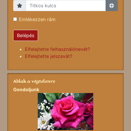
Emlékezzen rám
Belépés
Elfelejtette felhasználónevét?
Elfelejtette jelszavát?
Ablak a végtelenre
Gondoljunk