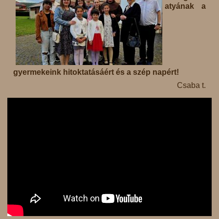
atyának a
gyermekeink hitoktatásáért és a szép napért!
Csaba t.