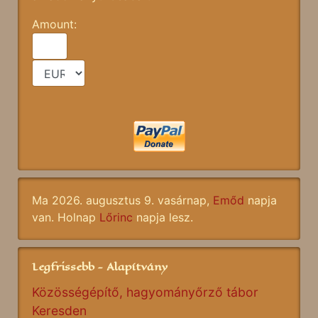
Amount:
Ma 2026. augusztus 9. vasárnap,
Emőd
napja
van. Holnap
Lőrinc
napja lesz.
Legfrissebb - Alapítvány
Közösségépítő, hagyományőrző tábor
Keresden