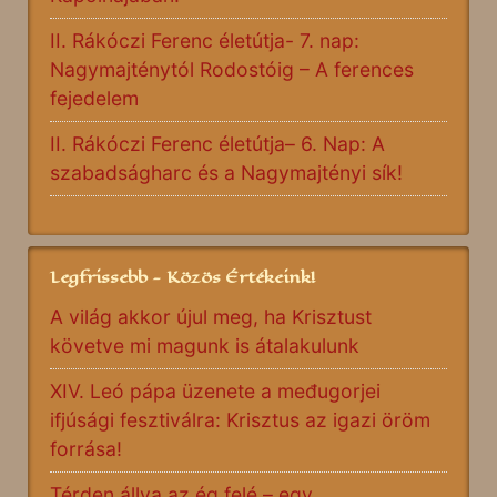
II. Rákóczi Ferenc életútja- 7. nap:
Nagymajténytól Rodostóig – A ferences
fejedelem
II. Rákóczi Ferenc életútja– 6. Nap: A
szabadságharc és a Nagymajtényi sík!
Legfrissebb - Közös Értékeink!
A világ akkor újul meg, ha Krisztust
követve mi magunk is átalakulunk
XIV. Leó pápa üzenete a međugorjei
ifjúsági fesztiválra: Krisztus az igazi öröm
forrása!
Térden állva az ég felé – egy