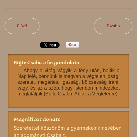
Előző
Tovább
Böjte Csaba ofm gondolata
Ahogy a virág vágyik a fény után, hajlik a
Nap felé, bennünk is megvan a végtelen jóság,
szeretet, megértés, igazság, bölcsesség iránti
vágy, és az a szép, hogy Istenben mindezeket
megtaláljuk.(Böjte Csaba: Ablak a Végtelenre)
Magnificat donate
Szeretettel köszönöm a gyermekeink nevében
az adományt! Csaba t.