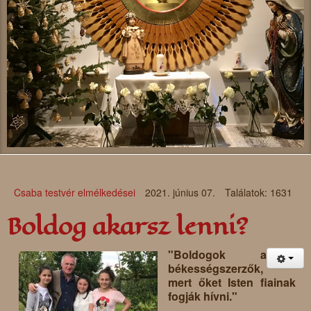
Csaba testvér elmélkedései
2021. június 07.
Találatok: 1631
Boldog akarsz lenni?
"Boldogok a
békességszerzők,
mert őket Isten fiainak
fogják hívni."