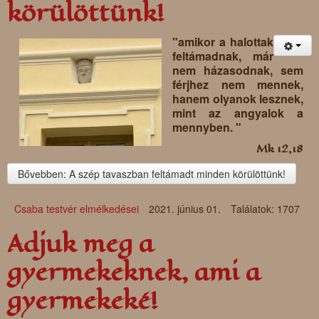
körülöttünk!
"amikor a halottak
feltámadnak, már
nem házasodnak, sem
férjhez nem mennek,
hanem olyanok lesznek,
mint az angyalok a
mennyben. "
Mk 12,18
Bővebben: A szép tavaszban feltámadt minden körülöttünk!
Csaba testvér elmélkedései
2021. június 01.
Találatok: 1707
Adjuk meg a
gyermekeknek, ami a
gyermekeké!