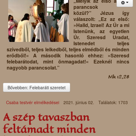
„Melyik az első a
parancsok
közül?” Jézus így
válaszolt: „Ez az első:
»Halld, Izrael! Az Úr a mi
Istenünk, az egyetlen
Úr. Szeresd Uradat,
Istenedet teljes
szívedből, teljes lelkedből, teljes elmédből és minden
erődből!« A második hasonló ehhez: »Szeresd
felebarátodat, mint önmagadat!« Ezeknél nincs
nagyobb parancsolat.”
Mk 12,28
Bővebben: Felebaráti szeretet
Csaba testvér elmélkedései
2021. június 02.
Találatok: 1703
A szép tavaszban
feltámadt minden