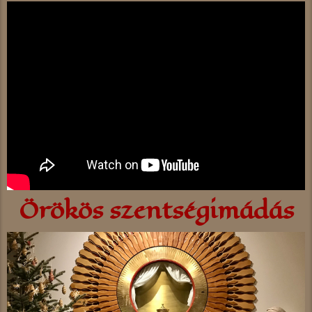
Örökös szentségimádás