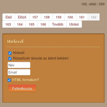
162. oldal / 269
Első
Előző
157
158
159
160
161
162
163
164
165
166
Tovább
Utolsó
Hírlevél
Hírlevél
Rózsafüzér társulat az áldott békéért
HTML formátum?