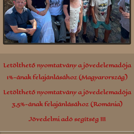
Kolozsvár
Parajd
Kovászna
Gálospetri
Majlát
Borszék
Petrozsény
Udvarfalva
Rekecsin (Moldva)
Farkaslaka
Nagyszalonta
Oroszhegy
Letölthető nyomtatvány a jövedelemadója
Szászváros
Gyergyószárhegy
1%-ának felajánlásához (Magyarország)
Szováta
Sepsibükszád
Letölthető nyomtatvány a jövedelemadója
Torockó
Simonyifalva
3,5%-ának felajánlásához (Románia)
Tusnádfürdő
Jövedelmi adó segítség !!!
Zsombolya