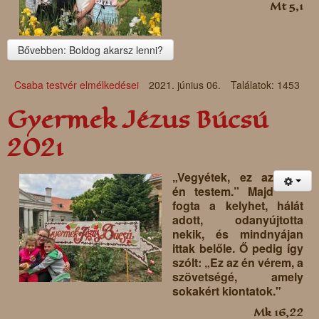
Mt 5,1
Bővebben: Boldog akarsz lenni?
Csaba testvér elmélkedései
2021. június 06.
Találatok: 1453
Gyermek Jézus Búcsú
2021
„Vegyétek, ez az
én testem.” Majd
fogta a kelyhet, hálát
adott, odanyújtotta
nekik, és mindnyájan
ittak belőle. Ő pedig így
szólt: „Ez az én vérem, a
szövetségé, amely
sokakért kiontatok."
Mk 16,22