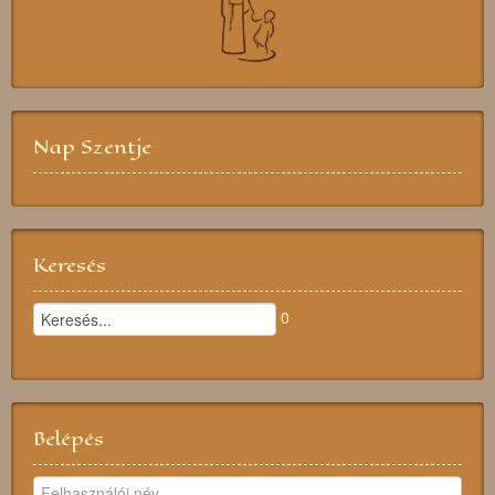
Nap Szentje
Keresés
0
Belépés