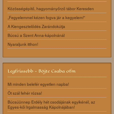
Közösségépítő, hagyományőrző tábor Keresden
„Fegyelemmel kézen fogva jár a kegyelem!”
A Kiengesztelődés Zarándokútja
Búcsú a Szent Anna-kápolnánál
Nyaraljunk itthon!
Legfrissebb - Böjte Csaba ofm
Mi minden belefér egyetlen napba!
Öt szál fehér rózsa!
Búcsúünnep Erdély hét csodájának egyikénél, az
Egyes-kői Irgalmasság Kápolnájában!