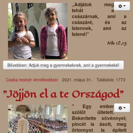
„Adjátok meg
tehát a
császárnak, ami a
császáré, és az
Istennek, ami az
Istené!”
Mk 12,13
Bővebben: Adjuk meg a gyermekeknek, ami a gyermekeké!
Csaba testvér elmélkedései
2021. május 31.
Találatok: 1773
"Jöjjön el a te Országod"
" Egy ember
szőlőt ültetett.
Bekerítette sövénnyel;
pincét is ásott, meg
őrtornyot is épített