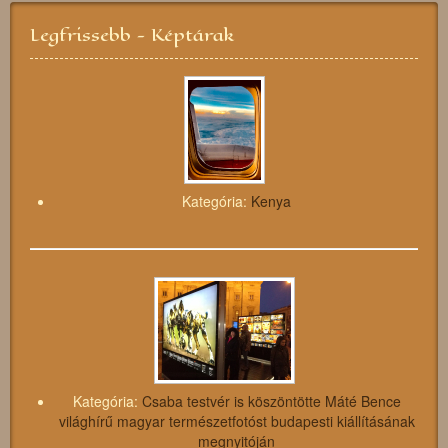
Legfrissebb - Képtárak
Kategória:
Kenya
Kategória:
Csaba testvér is köszöntötte Máté Bence
világhírű magyar természetfotóst budapesti kiállításának
megnyitóján