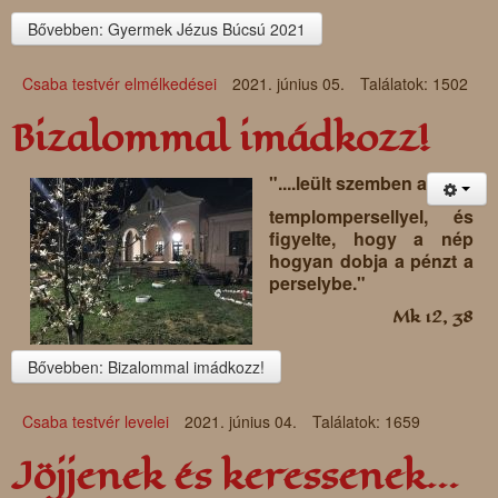
Bővebben: Gyermek Jézus Búcsú 2021
Csaba testvér elmélkedései
2021. június 05.
Találatok: 1502
Bizalommal imádkozz!
"....leült szemben a
templompersellyel, és
figyelte, hogy a nép
hogyan dobja a pénzt a
perselybe."
Mk 12, 38
Bővebben: Bizalommal imádkozz!
Csaba testvér levelei
2021. június 04.
Találatok: 1659
Jöjjenek és keressenek...