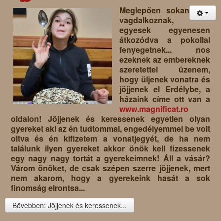
Meglepően sokan
vagdalkoznak,
egyesek egyenesen
átkozódva a pokollal
fenyegetnek... nos
ezeknek az embereknek
szeretettel üzenem,
hogy üljenek vonatra és
jöjjenek el Erdélybe, a
házaink címe ott van a
www.magnificat.ro
oldalon! Jöjjenek és keressenek egyetlen olyan
gyereket aki az én tudtommal, engedélyemmel be volt
oltva és én kifizetem a vonatjegyét, de ha nem
találunk ilyen gyereket akkor önök kell fizessenek
egy nagy nagy tortát a gyerekeimnek! Áll a vásár?
Várom önöket, de csak szépen szerre jöjjenek, mert
nem akarom, hogy a gyerekeink hasát a sok
finomság elrontsa...
Bővebben: Jöjjenek és keressenek...