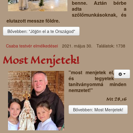
benne. Aztán bérbe
adta a
szőlőmunkásoknak, és
elutazott messze földre.
Bővebben: "Jöjjön el a te Országod"
Csaba testvér elmélkedései
2021. május 30.
Találatok: 1738
Most Menjetek!
"most menjetek el,
és tegyetek
tanítványommá minden
nemzetet!"
Mt 28,16
Bővebben: Most Menjetek!