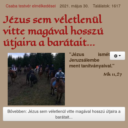
Csaba testvér elmélkedései
2021. május 30.
Találatok: 1617
Jézus sem véletlenül
vitte magával hosszú
útjaira a barátait...
"Jézus ismét
Jeruzsálembe
ment tanítványaival."
Mk 11,27
Bővebben: Jézus sem véletlenül vitte magával hosszú útjaira a
barátait...