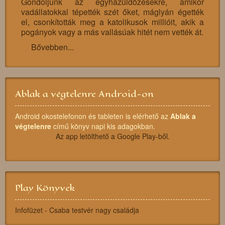
Gondoljunk az egyházüldözésekre, amikor
vadállatokkal tépették szét őket, máglyán égették
el, csonkították meg a katolikusok millióit, akik a
pogányok vagy a más vallásúak hitét nem vették át.
Bővebben...
Ablak a végtelenre Android-on
Android okostelefonon és tableten is elérhető az
Ablak a
végtelenre
című könyv napi kis adagokban.
Az app letölthető a Google Play-ből.
Play Könyvek
Infofüzet - Csaba testvér nagy családja