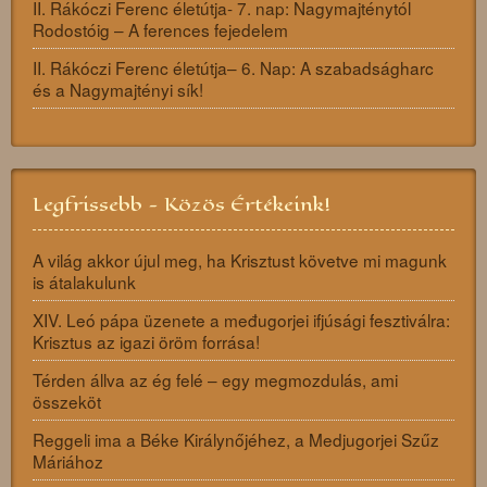
II. Rákóczi Ferenc életútja- 7. nap: Nagymajténytól
Rodostóig – A ferences fejedelem
II. Rákóczi Ferenc életútja– 6. Nap: A szabadságharc
és a Nagymajtényi sík!
Legfrissebb - Közös Értékeink!
A világ akkor újul meg, ha Krisztust követve mi magunk
is átalakulunk
XIV. Leó pápa üzenete a međugorjei ifjúsági fesztiválra:
Krisztus az igazi öröm forrása!
Térden állva az ég felé – egy megmozdulás, ami
összeköt
Reggeli ima a Béke Királynőjéhez, a Medjugorjei Szűz
Máriához