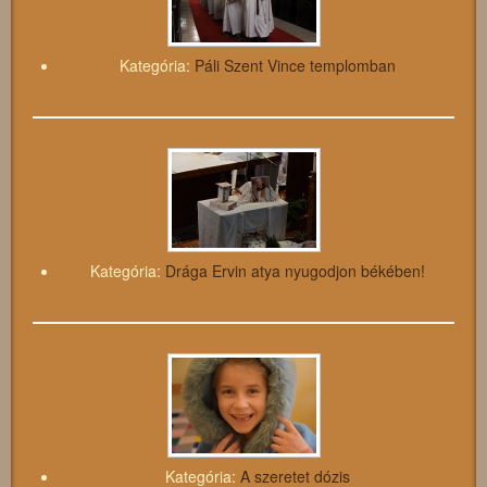
Kategória:
Páli Szent Vince templomban
Kategória:
Drága Ervin atya nyugodjon békében!
Kategória:
A szeretet dózis