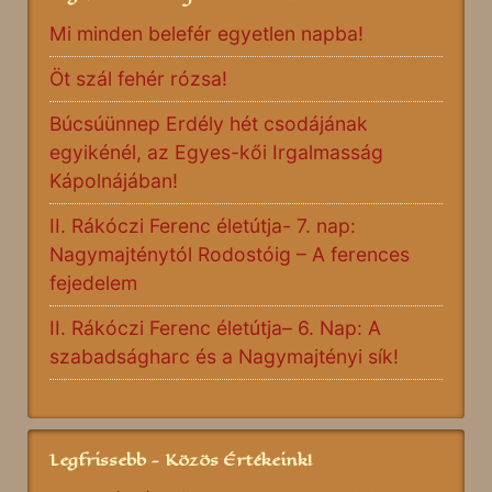
Mi minden belefér egyetlen napba!
Öt szál fehér rózsa!
Búcsúünnep Erdély hét csodájának
egyikénél, az Egyes-kői Irgalmasság
Kápolnájában!
II. Rákóczi Ferenc életútja- 7. nap:
Nagymajténytól Rodostóig – A ferences
fejedelem
II. Rákóczi Ferenc életútja– 6. Nap: A
szabadságharc és a Nagymajtényi sík!
Legfrissebb - Közös Értékeink!