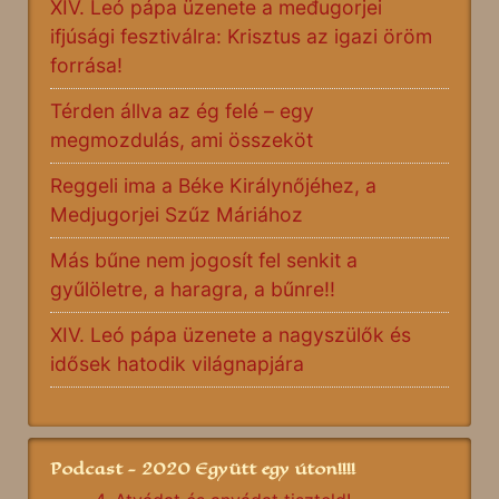
XIV. Leó pápa üzenete a međugorjei
ifjúsági fesztiválra: Krisztus az igazi öröm
forrása!
Térden állva az ég felé – egy
megmozdulás, ami összeköt
Reggeli ima a Béke Királynőjéhez, a
Medjugorjei Szűz Máriához
Más bűne nem jogosít fel senkit a
gyűlöletre, a haragra, a bűnre!!
XIV. Leó pápa üzenete a nagyszülők és
idősek hatodik világnapjára
Podcast - 2020 Együtt egy úton!!!!