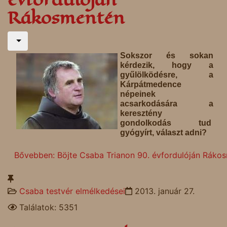
Rákosmentén
Sokszor és sokan
kérdezik, hogy a
gyűlölködésre, a
Kárpátmedence
népeinek
acsarkodására a
keresztény
gondolkodás tud
gyógyírt, választ adni?
Bővebben: Böjte Csaba Trianon 90. évfordulóján Ráko
Csaba testvér elmélkedései
2013. január 27.
Találatok: 5351