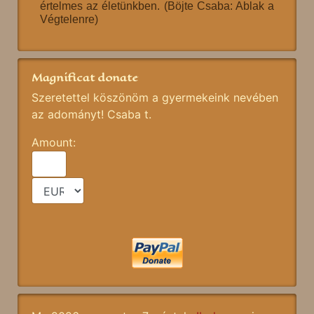
értelmes az életünkben. (Böjte Csaba: Ablak a
Végtelenre)
Magnificat donate
Szeretettel köszönöm a gyermekeink nevében
az adományt! Csaba t.
Amount: