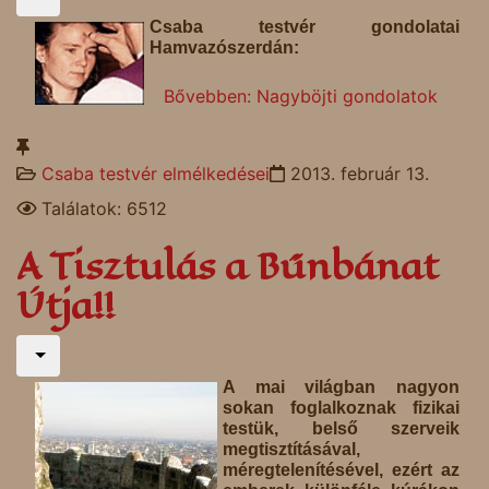
Csaba testvér gondolatai
Hamvazószerdán:
Bővebben: Nagyböjti gondolatok
Csaba testvér elmélkedései
2013. február 13.
Találatok: 6512
A Tisztulás a Bűnbánat
Útja!!
A mai világban nagyon
sokan foglalkoznak fizikai
testük, belső szerveik
megtisztításával,
méregtelenítésével, ezért az