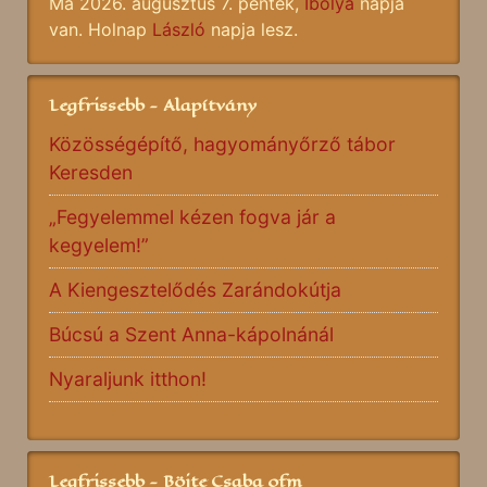
Ma 2026. augusztus 7. péntek,
Ibolya
napja
van. Holnap
László
napja lesz.
Legfrissebb - Alapítvány
Közösségépítő, hagyományőrző tábor
Keresden
„Fegyelemmel kézen fogva jár a
kegyelem!”
A Kiengesztelődés Zarándokútja
Búcsú a Szent Anna-kápolnánál
Nyaraljunk itthon!
Legfrissebb - Böjte Csaba ofm