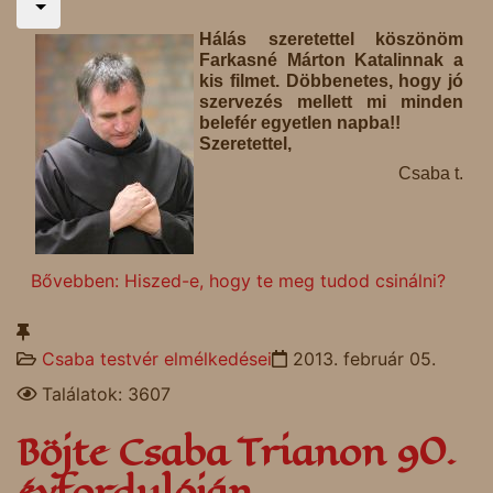
Hálás szeretettel köszönöm
Farkasné Márton Katalinnak a
kis filmet. Döbbenetes, hogy jó
szervezés mellett mi minden
belefér egyetlen napba!!
Szeretettel,
Csaba t.
Bővebben: Hiszed-e, hogy te meg tudod csinálni?
Csaba testvér elmélkedései
2013. február 05.
Találatok: 3607
Böjte Csaba Trianon 90.
évfordulóján