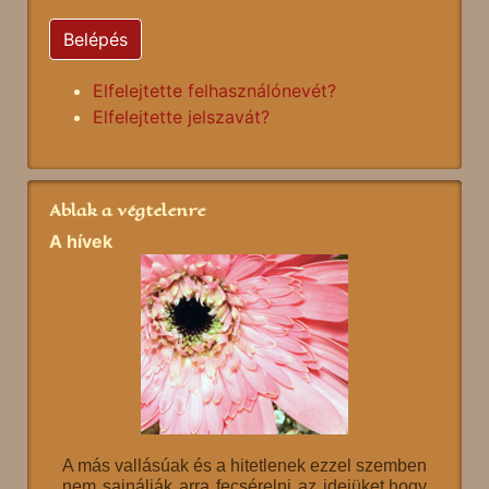
Belépés
Elfelejtette felhasználónevét?
Elfelejtette jelszavát?
Ablak a végtelenre
A hívek
A más vallásúak és a hitetlenek ezzel szemben
nem sajnálják arra fecsérelni az idejüket,hogy