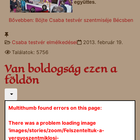
együttes.
Bővebben: Böjte Csaba testvér szentmiséje Bécsben
Csaba testvér elmélkedései
2013. február 19.
Találatok: 5756
Van boldogság ezen a
földön
Multithumb found errors on this page:
There was a problem loading image
'images/stories/zoom/Felszenteltuk-a-
yergyoszentmiklosi-