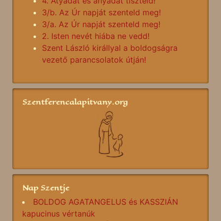
4. Atyádat és anyádat tiszteld!
3/b. Az Úr napját szenteld meg!
3/a. Az Úr napját szenteld meg!
2. Isten nevét hiába ne vedd!
Szent László királlyal a boldogságra
vezető parancsolatok útján!
Szentferencalapitvany.org
Nap Szentje
BOLDOG AGATANGELUS és KASSZIÁN
kapucinus vértanúk