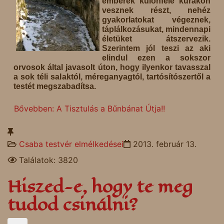
emberek különféle kúrákon
vesznek részt, nehéz
gyakorlatokat végeznek,
táplálkozásukat, mindennapi
életüket átszervezik.
Szerintem jól teszi az aki
elindul ezen a sokszor
orvosok által javasolt úton, hogy ilyenkor tavasszal
a sok téli salaktól, méreganyagtól, tartósítószertől a
testét megszabadítsa.
Bővebben: A Tisztulás a Bűnbánat Útja!!
Csaba testvér elmélkedései
2013. február 13.
Találatok: 3820
Hiszed-e, hogy te meg
tudod csinálni?