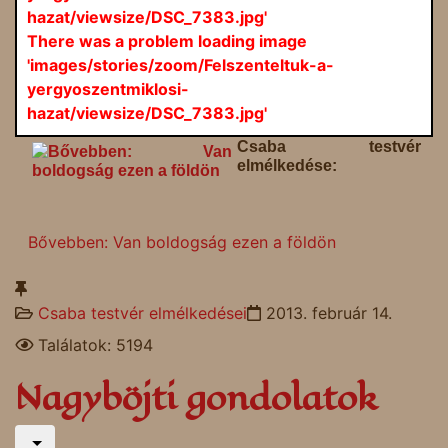
hazat/viewsize/DSC_7383.jpg'
There was a problem loading image
'images/stories/zoom/Felszenteltuk-a-
yergyoszentmiklosi-
hazat/viewsize/DSC_7383.jpg'
Csaba testvér
elmélkedése:
Bővebben: Van boldogság ezen a földön
Csaba testvér elmélkedései
2013. február 14.
Találatok: 5194
Nagyböjti gondolatok