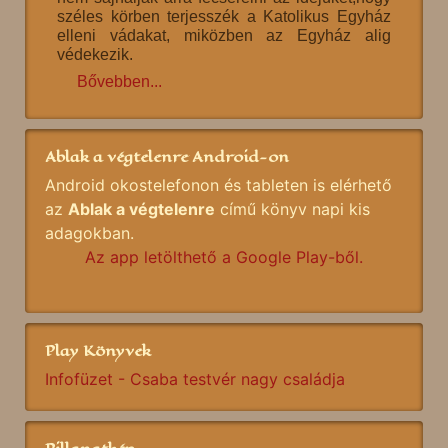
széles körben terjesszék a Katolikus Egyház
elleni vádakat, miközben az Egyház alig
védekezik.
Bővebben...
Ablak a végtelenre Android-on
Android okostelefonon és tableten is elérhető
az
Ablak a végtelenre
című könyv napi kis
adagokban.
Az app letölthető a Google Play-ből.
Play Könyvek
Infofüzet - Csaba testvér nagy családja