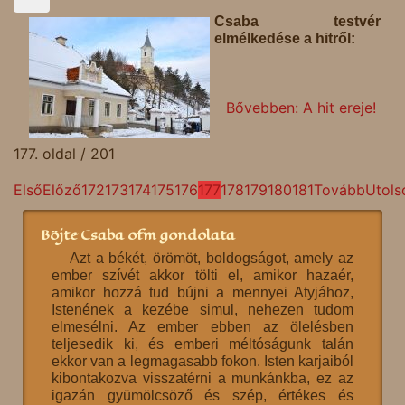
Csaba testvér
elmélkedése a hitről:
Bővebben: A hit ereje!
177. oldal / 201
Első
Előző
172
173
174
175
176
177
178
179
180
181
Tovább
Utols
Böjte Csaba ofm gondolata
Azt a békét, örömöt, boldogságot, amely az
ember szívét akkor tölti el, amikor hazaér,
amikor hozzá tud bújni a mennyei Atyjához,
Istenének a kezébe simul, nehezen tudom
elmesélni. Az ember ebben az ölelésben
teljesedik ki, és emberi méltóságunk talán
ekkor van a legmagasabb fokon. Isten karjaiból
kibontakozva visszatérni a munkánkba, ez az
igazán gyümölcsöző és szép, értékes és