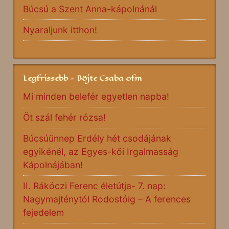
Búcsú a Szent Anna-kápolnánál
Nyaraljunk itthon!
Legfrissebb - Böjte Csaba ofm
Mi minden belefér egyetlen napba!
Öt szál fehér rózsa!
Búcsúünnep Erdély hét csodájának
egyikénél, az Egyes-kői Irgalmasság
Kápolnájában!
II. Rákóczi Ferenc életútja- 7. nap:
Nagymajténytól Rodostóig – A ferences
fejedelem