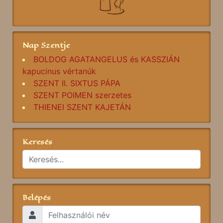
Nap Szentje
BOLDOG AGATANGELUS és KASSZIÁN
kapucinus vértanúk
SZENT II. SIXTUS PÁPA
SZENT POIMEN szerzetes
THIENEI SZENT KAJETÁN
Keresés
Belépés