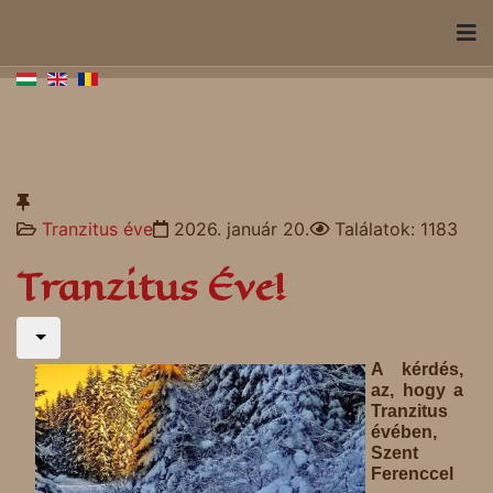
Tranzitus éve
2026. január 20.
Találatok: 1183
Tranzitus Éve!
A kérdés,
az, hogy a
Tranzitus
évében,
Szent
Ferenccel