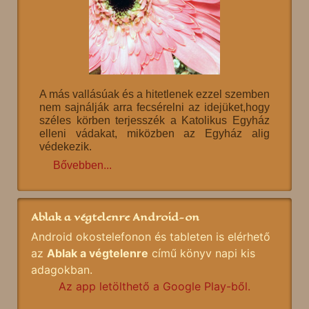
A más vallásúak és a hitetlenek ezzel szemben
nem sajnálják arra fecsérelni az idejüket,hogy
széles körben terjesszék a Katolikus Egyház
elleni vádakat, miközben az Egyház alig
védekezik.
Bővebben...
Ablak a végtelenre Android-on
Android okostelefonon és tableten is elérhető
az
Ablak a végtelenre
című könyv napi kis
adagokban.
Az app letölthető a Google Play-ből.