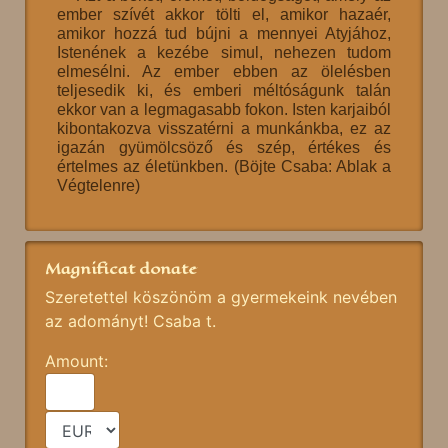
ember szívét akkor tölti el, amikor hazaér,
amikor hozzá tud bújni a mennyei Atyjához,
Istenének a kezébe simul, nehezen tudom
elmesélni. Az ember ebben az ölelésben
teljesedik ki, és emberi méltóságunk talán
ekkor van a legmagasabb fokon. Isten karjaiból
kibontakozva visszatérni a munkánkba, ez az
igazán gyümölcsöző és szép, értékes és
értelmes az életünkben. (Böjte Csaba: Ablak a
Végtelenre)
Magnificat donate
Szeretettel köszönöm a gyermekeink nevében
az adományt! Csaba t.
Amount: