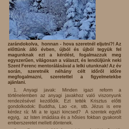
zarándokolva, honnan - hova szeretnél eljutni?! Az
előttünk álló évben, újból és újból tegyük fel
magunknak ezt a kérdést, fogalmazzuk meg
egyszerűen, világosan a választ, és lendüljünk neki
Szent Ferenc mentorálásával a lelki utunknak! Az év
során, szeretnék néhány célt időről időre
megfogalmazni, szeretettel a figyelmetekbe
ajánlani.
1. Anyagi javak: Minden igazi reform a
történelemben az anyagi javakhoz való viszonyunk
rendezésével kezdődik. Ezt tették Krisztus előtti
gondolkodok: Buddha, Lao -ce, stb. Jézus is erre
kérdez rá: Mi a te igazi kincsed? A szentek egytől
egyig, az Isten imádása és a hősies fokban gyakorolt
emberszeretet mellett döntenek.