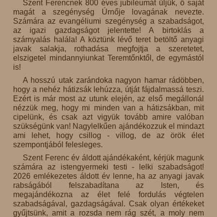
Szent Ferencnek 800 éves jubileumát üljük, ő saját
magát a szegénység Úrnője lovagának nevezte.
Számára az evangéliumi szegénység a szabadságot,
az igazi gazdagságot jelentette! A birtoklás a
szárnyalás halála! A köztünk lévő teret betöltő anyagi
javak salakja, rothadása megfojtja a szeretetet,
elszigetel mindannyiunkat Teremtőnktől, de egymástól
is!
A hosszú utak zarándoka nagyon hamar rádöbben,
hogy a nehéz hátizsák lehúzza, útját fájdalmassá teszi.
Ezért is már most az utunk elején, az első megállonál
nézzük meg, hogy mi minden van a hátizsákban, mit
cipelünk, és csak azt vigyük tovább amire valóban
szükségünk van! Nagylelkűen ajándékozzuk el mindazt
ami lehet, hogy csillog - villog, de az örök élet
szempontjából felesleges.
Szent Ferenc év áldott ajándékaként, kérjük magunk
számára az istengyermeki testi - lelki szabadságot!
2026 emlékezetes áldott év lenne, ha az anyagi javak
rabságából felszabadítana az Isten, és
megajándékozna az élet felé fordulás végtelen
szabadságával, gazdagságával. Csak olyan értékeket
gyűjtsünk, amit a rozsda nem rág szét, a moly nem