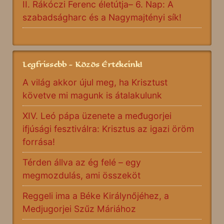
II. Rákóczi Ferenc életútja– 6. Nap: A
szabadságharc és a Nagymajtényi sík!
Legfrissebb - Közös Értékeink!
A világ akkor újul meg, ha Krisztust
követve mi magunk is átalakulunk
XIV. Leó pápa üzenete a međugorjei
ifjúsági fesztiválra: Krisztus az igazi öröm
forrása!
Térden állva az ég felé – egy
megmozdulás, ami összeköt
Reggeli ima a Béke Királynőjéhez, a
Medjugorjei Szűz Máriához