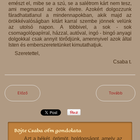
emészt el, mibe se a szú, se a salétrom kárt nem tesz,
ami megmarad az örök életre. Azokért dolgozzunk
fáradhatatlanul a mindennapokban, akik majd az
örökkévalóságban kitárt karral szembe jönnek velünk
az utolsó napon. A többivel, a sok - sok
csomagolópapírral, házzal, autóval, ingó - bingó anyagi
dolgokkal csak annyit törődjünk, amennyivel azok által
Isten és emberszeretetünket kimutathatjuk.
Szeretettel,
Csaba t.
Előző
Tovább
Böjte Csaba ofm gondolata
Azt a békét, örömöt, boldogságot, amely az