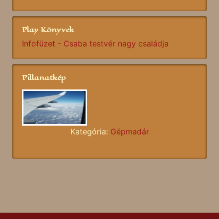
Play Könyvek
Infofüzet - Csaba testvér nagy családja
Pillanatkép
Kategória:
Gépmadár