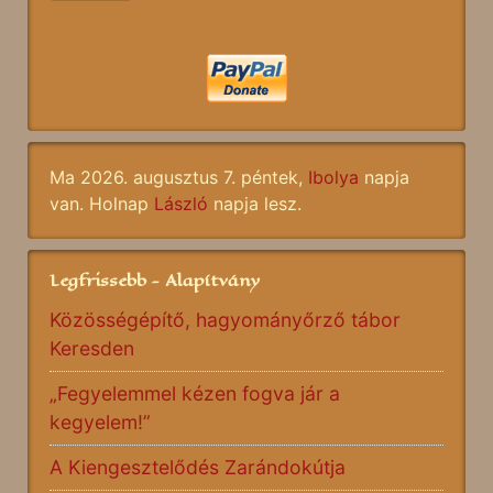
Ma 2026. augusztus 7. péntek,
Ibolya
napja
van. Holnap
László
napja lesz.
Legfrissebb - Alapítvány
Közösségépítő, hagyományőrző tábor
Keresden
„Fegyelemmel kézen fogva jár a
kegyelem!”
A Kiengesztelődés Zarándokútja