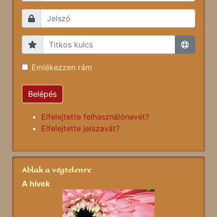
Emlékezzen rám
Belépés
Elfelejtette felhasználónevét?
Elfelejtette jelszavát?
Ablak a végtelenre
A hívek