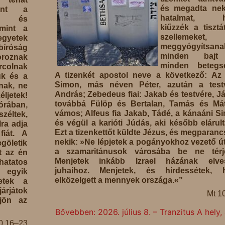
és megadta nek
int a
hatalmat, h
, és
kiűzzék a tisztá
mint a
szellemeket
gyetek
meggyógyítsana
bíróság
minden bajt
oroznak
minden betegsé
rcolnak
A tizenkét apostol neve a következő: Az
ük és a
Simon, más néven Péter, azután a testv
anak, ne
András; Zebedeus fiai: Jakab és testvére, J
ljetek!
továbbá Fülöp és Bertalan, Tamás és Mát
rában,
vámos; Alfeus fia Jakab, Tádé, a kánaáni S
zéltek,
és végül a karióti Júdás, aki később elárult
lra adja
Ezt a tizenkettőt küldte Jézus, és megparanc
fiát. A
nekik: »Ne lépjetek a pogányokhoz vezető út
göletik
a szamaritánusok városába be ne térje
t az én
Menjetek inkább Izrael házának elves
hatatos
juhaihoz. Menjetek, és hirdessétek, 
 egyik
elközelgett a mennyek országa.«”
etek a
árjátok
Mt 1
jön az
Bővebben: 2026. július 8. – Tranzitus A hely,
0,16–23