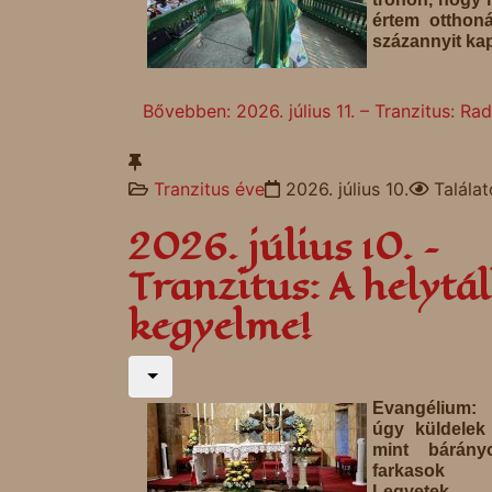
értem otthonát
százannyit kap
Bővebben: 2026. július 11. – Tranzitus: Ra
Tranzitus éve
2026. július 10.
Talála
2026. július 10. –
Tranzitus: A helytál
kegyelme!
Evangélium:
úgy küldelek t
mint bárány
farkasok 
Legyetek 