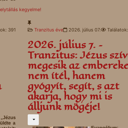
helytállás kegyelme!
tok: 391
Tranzitus éve
2026. július 07.
Találatok
2026. július 7. –
Tranzitus: Jézus szív
megesik az emberek
nem ítél, hanem
a
gyógyít, segít, s azt
akarja, hogy mi is
álljunk mögéje!
„Jézus
üldte a
Evangélium: