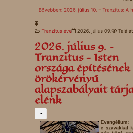
Bővebben: 2026. július 10. – Tranzitus: A 
Tranzitus éve
2026. július 09.
Talála
2026. július 9. –
Tranzitus - Isten
országa építésének
örökérvényű
alapszabályait tárj
elénk
Evangélium: 
e szavakkal k