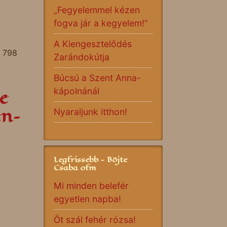
„Fegyelemmel kézen
fogva jár a kegyelem!”
A Kiengesztelődés
: 798
Zarándokútja
Búcsú a Szent Anna-
e
kápolnánál
en–
Nyaraljunk itthon!
Legfrissebb - Böjte
Csaba ofm
Mi minden belefér
egyetlen napba!
Öt szál fehér rózsa!