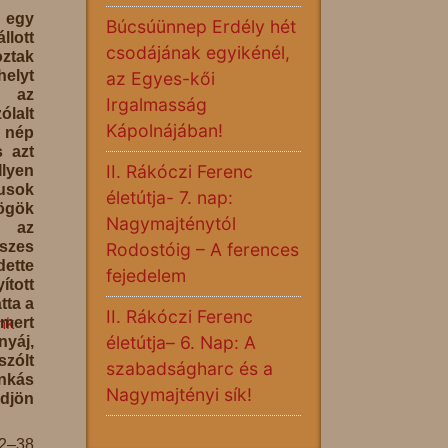
egy
Búcsúünnep Erdély hét
llott
csodájának egyikénél,
ztak
elyt
az Egyes-kői
e az
Irgalmasság
lalt
Kápolnájában!
nép
s azt
II. Rákóczi Ferenc
lyen
eusok
életútja- 7. nap:
ögök
Nagymajténytól
i az
szes
Rodostóig – A ferences
dette
fejedelem
ított
tta a
II. Rákóczi Ferenc
nk
mert
életútja– 6. Nap: A
nyáj,
zólt
szabadságharc és a
unkás
Nagymajtényi sík!
ldjön
32–38