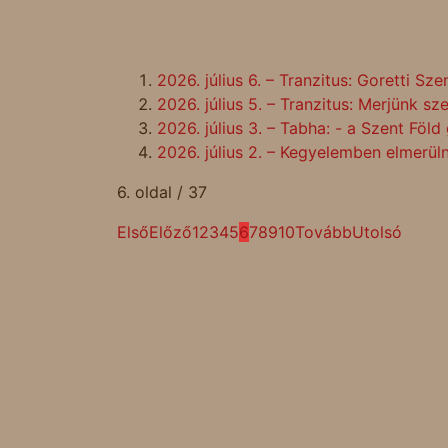
2026. július 6. – Tranzitus: Goretti Sz
2026. július 5. – Tranzitus: Merjünk sz
2026. július 3. – Tabha: - a Szent Fö
2026. július 2. – Kegyelemben elmerül
6. oldal / 37
Első
Előző
1
2
3
4
5
6
7
8
9
10
Tovább
Utolsó