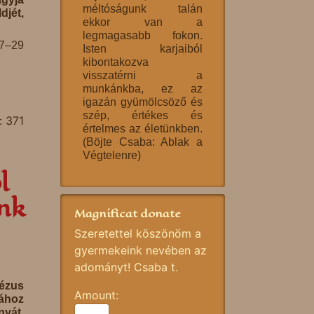
méltóságunk talán
djét,
ekkor van a
legmagasabb fokon.
27–29
Isten karjaiból
kibontakozva
visszatérni a
munkánkba, ez az
igazán gyümölcsöző és
szép, értékes és
: 371
értelmes az életünkben.
(Böjte Csaba: Ablak a
Végtelenre)
l
ünk
Magnificat donate
Szeretettel köszönöm a
gyermekeink nevében az
adományt! Csaba t.
ézus
Amount:
ához
nyát,