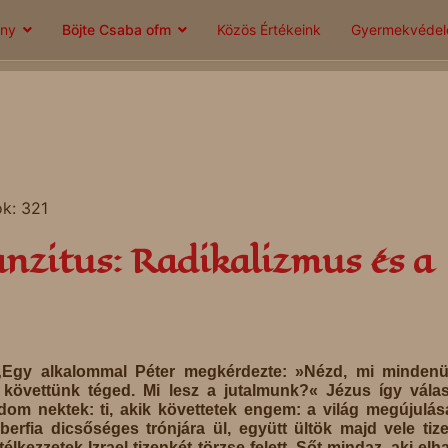
ány
Böjte Csaba ofm
Közös Értékeink
Gyermekvéde
ok: 321
ranzitus: Radikalizmus és a
„Egy alkalommal Péter megkérdezte: »Nézd, mi mindenü
 követtünk téged. Mi lesz a jutalmunk?« Jézus így válas
om nektek: ti, akik követtetek engem: a világ megújulás
erfia dicsőséges trónjára ül, együtt ültök majd vele tiz
télkezzetek Izrael tizenkét törzse felett. Sőt mindaz, aki elh