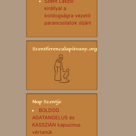
Szent László
királlyal a
boldogságra vezető
parancsolatok útján!
Szentferencalapitvany.org
Nap Szentje
BOLDOG
AGATANGELUS és
KASSZIÁN kapucinus
vértanúk