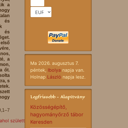
ik a
ogy
talan
, és
k
 és
get.
 első
ére,
ános,
é, a
Ma 2026. augusztus 7.
imon,
péntek,
Ibolya
napja van.
a őt.
solta
Holnap
László
napja lesz.
ra, s
tek.
zett
Legfrissebb - Alapítvány
hogy
Közösségépítő,
0,1–7
hagyományőrző tábor
 ahol születtünk, felnőttünk meghatároz!
Keresden