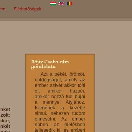
lem
Elérhetőségek
Böjte Csaba ofm
gondolata
Azt a békét, örömöt,
boldogságot, amely az
ember szívét akkor tölti
el, amikor hazaér,
amikor hozzá tud bújni
a mennyei Atyjához,
Istenének a kezébe
nket
simul, nehezen tudom
zolt:
elmesélni. Az ember
akor,
ebben az ölelésben
enkét
teljesedik ki, és emberi
agyja