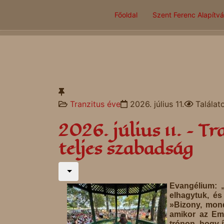
Főoldal
Szent Ferenc Alapítv
Tranzitus éve
2026. július 11.
Találat
2026. július 11. – T
teljes szabadság
Evangélium: 
elhagytuk, és
»Bizony, mond
amikor az Emb
trónon, hogy í