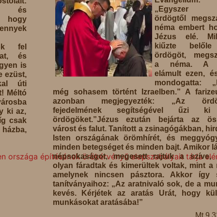
tolait:
„Egyszer 
k, és
ördögtől megszá
, hogy
néma embert ho
mennyek
Jézus elé. Mih
kiűzte belől
ok fel
ördögöt, megszó
kat, és
a néma. A 
ngyen is
elámult ezen, é
e ezüst,
mondogatta: „I
al úti
még sohasem történt Izraelben.” A fariz
t! Méltó
azonban megjegyezték: „Az örd
városba
fejedelmének segítségével űzi k
y ki az,
ördögöket.”Jézus ezután bejárta az ös
íg csak
várost és falut. Tanított a zsinagógákban, hir
 házba,
Isten országának örömhírét, és meggyógy
minden betegséget és minden bajt. Amikor lá
sten országa építésének örökérvényű alapszabályait tárja elé
népsokaságot, megesett rajtuk a szíve, 
olyan fáradtak és kimerültek voltak, mint a 
amelynek nincsen pásztora. Akkor így s
tanítványaihoz: „Az aratnivaló sok, de a m
kevés. Kérjétek az aratás Urát, hogy kü
munkásokat aratásába!”
Mt 9,