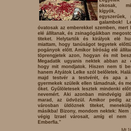
okosak, m
kígyók
egyszerűek, 
galambok! Le
óvatosak az emberekkel szemben, mert 
elé állítanak, és zsinagógáikban megost
titeket. Helytartók és királyok elé hu
miattam, hogy tanúságot tegyetek előtt
pogányok előtt. Amikor bíróság elé állít
töprengjetek azon, hogyan és mit beszé
Megadatik ugyanis nektek abban az ó
hogy mit mondjatok. Hiszen nem ti bes
hanem Atyátok Lelke szól belőletek. Halá
majd testvér a testvérét, és apa a 
gyermekek szüleik ellen támadnak, és me
őket. Gyűlöletesek lesztek mindenki előt
nevemért. Aki azonban mindvégig áll
marad, az üdvözül. Amikor pedig az
városban üldöznek titeket, menekülj
másikba! Bizony, mondom nektek: Nem j
végig Izrael városait, amíg el nem 
Emberfia.”
Mt 1