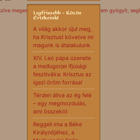
 szíve megesik az embereken– nem ítél, hanem gyógyít, segít,
Legfrissebb - Közös
Értékeink!
A világ akkor újul meg,
ha Krisztust követve mi
magunk is átalakulunk
XIV. Leó pápa üzenete
a međugorjei ifjúsági
fesztiválra: Krisztus az
igazi öröm forrása!
Térden állva az ég felé
– egy megmozdulás,
ami összeköt
Reggeli ima a Béke
Királynőjéhez, a