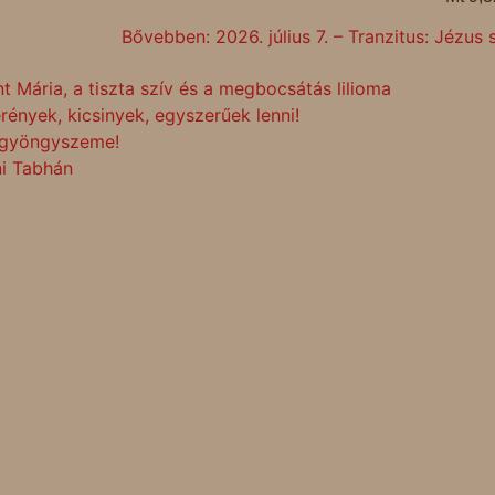
Bővebben: 2026. július 7. – Tranzitus: Jézus
ent Mária, a tiszta szív és a megbocsátás lilioma
erények, kicsinyek, egyszerűek lenni!
ld gyöngyszeme!
ni Tabhán