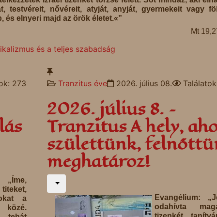
, testvéreit, nővéreit, atyját, anyját, gyermekeit vagy föl
, és elnyeri majd az örök életet.«”
Mt 19,
dikalizmus és a teljes szabadság
tok: 273
Tranzitus éve
2026. július 08.
Találatok
2026. július 8. –
lás
Tranzitus A hely, aho
születtünk, felnőtt
meghatároz!
 „Íme,
iteket,
Evangélium: „J
okat a
odahívta mag
közé.
tizenkét tanítvá
tehát