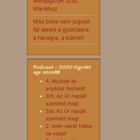
Medjugorjei Szűz
Máriához
Más bűne nem jogosít
fel senkit a gyűlöletre,
a haragra, a bűnre!!
Podcast - 2020 Együtt
egy úton!!!!
4. Atyádat és
anyádat tiszteld!
3/b. Az Úr napját
szenteld meg!
3/a. Az Úr napját
szenteld meg!
2. Isten nevét hiába
ne vedd!