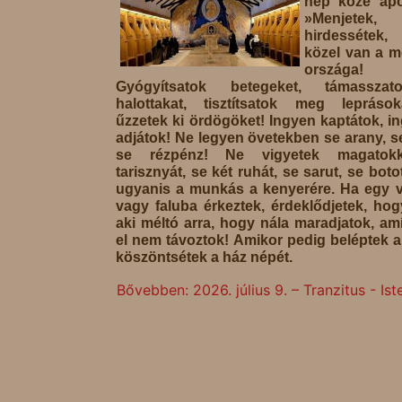
nép közé apos
»Menjete
hirdessétek
közel van a 
országa!
Gyógyítsatok betegeket, támasszat
halottakat, tisztítsatok meg lepráso
űzzetek ki ördögöket! Ingyen kaptátok, i
adjátok! Ne legyen övetekben se arany, s
se rézpénz! Ne vigyetek magatokk
tarisznyát, se két ruhát, se sarut, se boto
ugyanis a munkás a kenyerére. Ha egy 
vagy faluba érkeztek, érdeklődjetek, hog
aki méltó arra, hogy nála maradjatok, am
el nem távoztok! Amikor pedig beléptek a
köszöntsétek a ház népét.
Bővebben: 2026. július 9. – Tranzitus - I