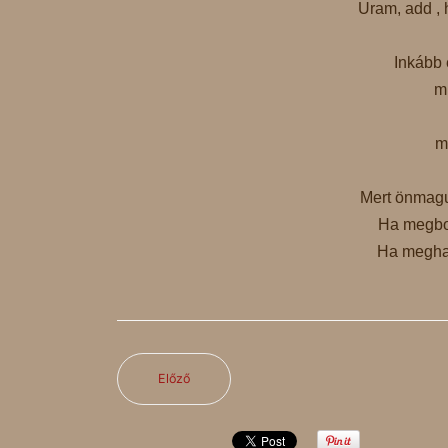
Uram, add , 
Inkább 
m
m
Mert önmagun
Ha megboc
Ha meghal
Előző