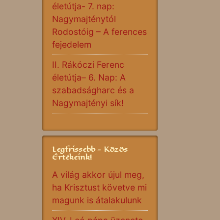
életútja- 7. nap:
Nagymajténytól
Rodostóig – A ferences
fejedelem
II. Rákóczi Ferenc
életútja– 6. Nap: A
szabadságharc és a
Nagymajtényi sík!
Legfrissebb - Közös
Értékeink!
A világ akkor újul meg,
ha Krisztust követve mi
magunk is átalakulunk