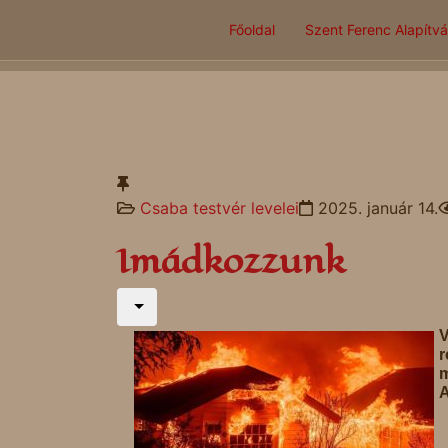
Főoldal
Szent Ferenc Alapítv
Csaba testvér levelei
2025. január 14.
Imádkozzunk
r
A