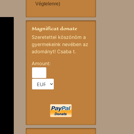
Végtelenre)
Magnificat donate
Szeretettel köszönöm a
gyermekeink nevében az
adományt! Csaba t.
Amount: