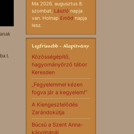
Ma 2026. augusztus 8.
szombat,
László
napja
van. Holnap
Emőd
napja
lesz.
janak
Legfrissebb - Alapítvány
ba t.
Közösségépítő,
hagyományőrző tábor
Keresden
„Fegyelemmel kézen
fogva jár a kegyelem!”
A Kiengesztelődés
Zarándokútja
Búcsú a Szent Anna-
kápolnánál