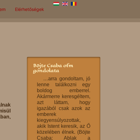
lem
Elérhetőségek
Böjte Csaba ofm
gondolata
…arra gondoltam, jó
lenne találkozni egy
boldog emberrel.
Akármerre keresgéltem,
azt láttam, hogy
lnak
igazából csak azok az
misül
emberek
ban,
kiegyensúlyozottak,
akik Istent keresik, az Ő
közelében élnek. (Böjte
Csaba: Ablak a