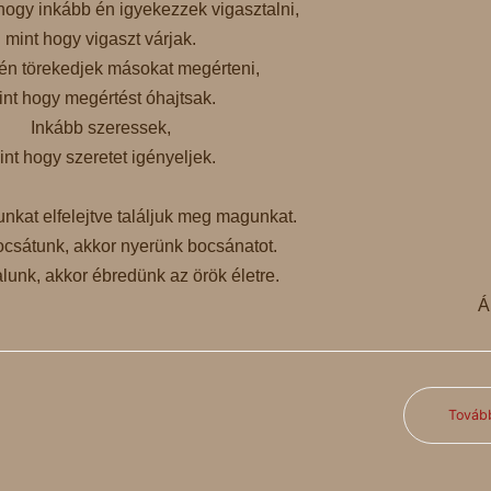
hogy inkább én igyekezzek vigasztalni,
mint hogy vigaszt várjak.
én törekedjek másokat megérteni,
int hogy megértést óhajtsak.
Inkább szeressek,
int hogy szeretet igényeljek.
kat elfelejtve találjuk meg magunkat.
sátunk, akkor nyerünk bocsánatot.
unk, akkor ébredünk az örök életre.
Á
Továb