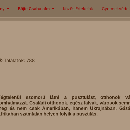
ány
Böjte Csaba ofm
Közös Értékeink
Gyermekvéde
Találatok: 788
Végtelenül szomorú látni a pusztulást, otthonok vá
omhalmazzá. Családi otthonok, egész falvak, városok sem
meg és nem csak Amerikában, hanem Ukrajnában, Gázá
frikában számtalan helyen folyik a pusztítás.