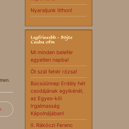
Nyaraljunk itthon!
Legfrissebb - Böjte
Csaba ofm
Mi minden belefér
egyetlen napba!
Öt szál fehér rózsa!
men.
Búcsúünnep Erdély hét
csodájának egyikénél,
az Egyes-kői
Irgalmasság
b
Kápolnájában!
II. Rákóczi Ferenc