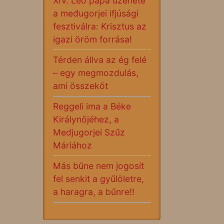
XIV. Leó pápa üzenete
a međugorjei ifjúsági
fesztiválra: Krisztus az
igazi öröm forrása!
Térden állva az ég felé
– egy megmozdulás,
ami összeköt
Reggeli ima a Béke
Királynőjéhez, a
Medjugorjei Szűz
Máriához
Más bűne nem jogosít
fel senkit a gyűlöletre,
a haragra, a bűnre!!