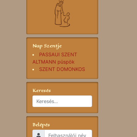
Nap Szentje
PASSAUI SZENT
ALTMANN püspök
SZENT DOMONKOS
Keresés
Belépés