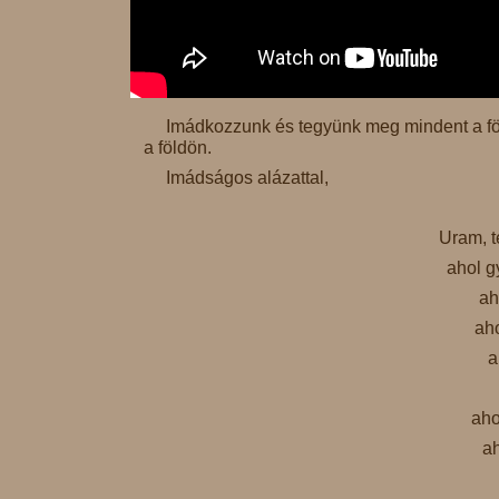
Imádkozzunk és tegyünk meg mindent a föld
a földön.
Imádságos alázattal,
Uram, t
ahol g
ah
aho
a
aho
ah