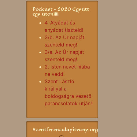
Podcast - 2020 Együtt
egy úton!!!!
4. Atyádat és
anyádat tiszteld!
3/b. Az Úr napját
szenteld meg!
3/a. Az Úr napját
szenteld meg!
2. Isten nevét hiába
ne vedd!
Szent László
királlyal a
boldogságra vezető
parancsolatok útján!
Szentferencalapitvany.org