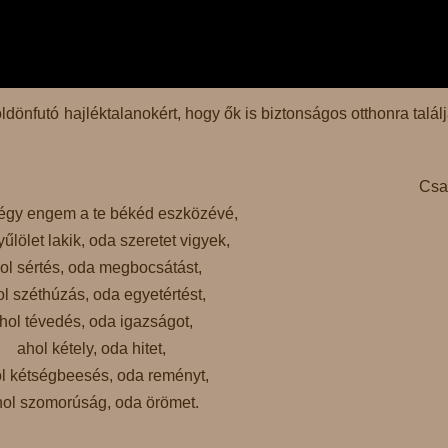
önfutó hajléktalanokért, hogy ők is biztonságos otthonra talál
Csa
égy engem a te békéd eszközévé,
yűlölet lakik, oda szeretet vigyek,
ol sértés, oda megbocsátást,
l széthúzás, oda egyetértést,
hol tévedés, oda igazságot,
ahol kétely, oda hitet,
l kétségbeesés, oda reményt,
ol szomorúság, oda örömet.