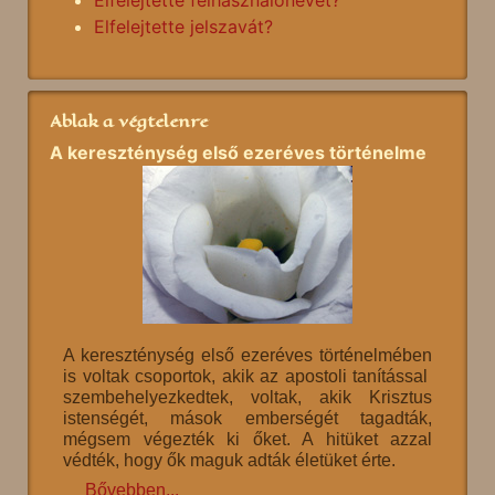
Elfelejtette jelszavát?
Ablak a végtelenre
A kereszténység első ezeréves történelme
A kereszténység első ezeréves történelmében
is voltak csoportok, akik az apostoli tanítással
szembehelyezkedtek, voltak, akik Krisztus
istenségét, mások emberségét tagadták,
mégsem végezték ki őket. A hitüket azzal
védték, hogy ők maguk adták életüket érte.
Bővebben...