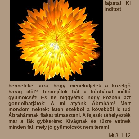
fajzata! Ki
indított
benneteket arra, hogy meneküljetek a közelgő
harag elől? Teremjétek hát a bűnbánat méltó
gyümölcsét! És ne higgyétek, hogy közben azt
gondolhatjátok: A mi atyánk Ábrahám! Mert
mondom nektek: Isten ezekből a kövekből is tud
Ábrahámnak fiakat támasztani. A fejszét ráhelyezték
már a fák gyökerére: Kivágnak és tűzre vetnek
minden fát, mely jó gyümölcsöt nem terem!
Mt 3, 1-12