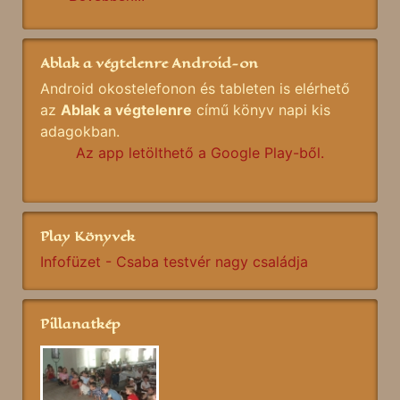
Ablak a végtelenre Android-on
Android okostelefonon és tableten is elérhető
az
Ablak a végtelenre
című könyv napi kis
adagokban.
Az app letölthető a Google Play-ből.
Play Könyvek
Infofüzet - Csaba testvér nagy családja
Pillanatkép