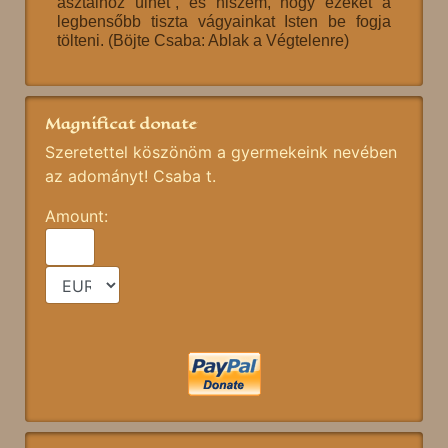
asztalhoz ülhet”, és hiszem, hogy ezeket a
legbensőbb tiszta vágyainkat Isten be fogja
tölteni. (Böjte Csaba: Ablak a Végtelenre)
Magnificat donate
Szeretettel köszönöm a gyermekeink nevében
az adományt! Csaba t.
Amount: