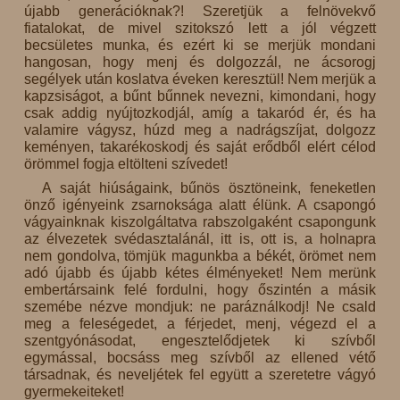
újabb generációknak?! Szeretjük a felnövekvő
fiatalokat, de mivel szitokszó lett a jól végzett
becsületes munka, és ezért ki se merjük mondani
hangosan, hogy menj és dolgozzál, ne ácsorogj
segélyek után koslatva éveken keresztül! Nem merjük a
kapzsiságot, a bűnt bűnnek nevezni, kimondani, hogy
csak addig nyújtozkodjál, amíg a takaród ér, és ha
valamire vágysz, húzd meg a nadrágszíjat, dolgozz
keményen, takarékoskodj és saját erődből elért célod
örömmel fogja eltölteni szívedet!
A saját hiúságaink, bűnös ösztöneink, feneketlen
önző igényeink zsarnoksága alatt élünk. A csapongó
vágyainknak kiszolgáltatva rabszolgaként csapongunk
az élvezetek svédasztalánál, itt is, ott is, a holnapra
nem gondolva, tömjük magunkba a békét, örömet nem
adó újabb és újabb kétes élményeket! Nem merünk
embertársaink felé fordulni, hogy őszintén a másik
szemébe nézve mondjuk: ne paráználkodj! Ne csald
meg a feleségedet, a férjedet, menj, végezd el a
szentgyónásodat, engesztelődjetek ki szívből
egymással, bocsáss meg szívből az ellened vétő
társadnak, és neveljétek fel együtt a szeretetre vágyó
gyermekeiteket!