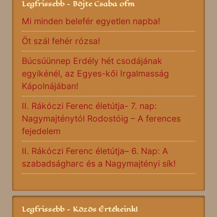
Legfrissebb - Böjte Csaba ofm
Mi minden belefér egyetlen napba!
Öt szál fehér rózsa!
Búcsúünnep Erdély hét csodájának
egyikénél, az Egyes-kői Irgalmasság
Kápolnájában!
II. Rákóczi Ferenc életútja- 7. nap:
Nagymajténytól Rodostóig – A ferences
fejedelem
II. Rákóczi Ferenc életútja– 6. Nap: A
szabadságharc és a Nagymajtényi sík!
Legfrissebb - Közös Értékeink!