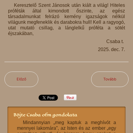
Keresztelő Szent Jánosok után kiált a világ! Hiteles
próféták által kimondott őszinte, az egész
társadalmunkat felrázó kemény igazságok nélkül
világunk megfeneklik és darabokra hull! Kell a ragyogó,
utat mutató csillag, a lánglelkű próféta a sötét
éjszakában,
Csaba t.
2025. dec. 7.
Előző
Tovább
Böjte Csaba ofm gondolata
Mindannyian „meg kaptuk a meghívót a
mennyei lakomára”, az Isten és az ember „egy