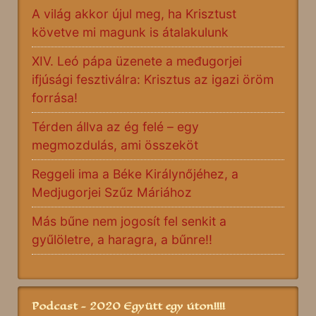
A világ akkor újul meg, ha Krisztust
követve mi magunk is átalakulunk
XIV. Leó pápa üzenete a međugorjei
ifjúsági fesztiválra: Krisztus az igazi öröm
forrása!
Térden állva az ég felé – egy
megmozdulás, ami összeköt
Reggeli ima a Béke Királynőjéhez, a
Medjugorjei Szűz Máriához
Más bűne nem jogosít fel senkit a
gyűlöletre, a haragra, a bűnre!!
Podcast - 2020 Együtt egy úton!!!!