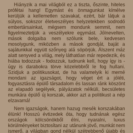
Hiányzik a mai világból ez a tiszta, őszinte, hiteles
prófétai hang! Egymást és önmagunkat kímélve
kerüljük a kellemetlen szavakat, ezért, bár látjuk a
súlyos, sokszor életveszélyes helyzetekben sodrodó
embertársainkat, mégsem mondunk semmit, nem
figyelmeztetjük a veszélyekre egymást. Jólnevelten,
mások dolgaiba nem szólunk bele, kedvesen
mosolygunk, miközben a mások gondját, baját a
sajátunkkal együtt szőnyeg alá söpörjük. Álszent máz
alatt senyved a világ, mely láthatóan már repedezik, és
hiába todozzuk - fodozzuk, tudnunk kell, hogy így is -
úgy is darabokra törve közelebbről le fog hullani.
Szidjuk a politikusokat, de ha valamelyik ki merné
mondani az igazságot, hogy véget ért a jóléti,
fogyasztásra épülő társadalom és lassan ránk köszönt
az elapadó segélyek, pályázatok nélküli, becsületes
munkára épülő új korszak, akkor azt a politikust a nép
elzavarná!
Nem igazságok, hanem hazug mesék korszakában
élünk! Hosszú évtizedek óta, hogy tudnának egész
országok kölcsönökből élni, nyaralni, luxus
körülményeket biztosítani az utánunk jövő, munkát nem
ismerő, a világban gond nélkül szétrebbenő újabb és