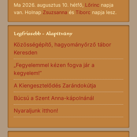
Ma 2026. augusztus 10. hétfő,
Lőrinc
napja
van. Holnap
Zsuzsanna
és
Tiborc
napja lesz.
Legfrissebb - Alapítvány
Közösségépítő, hagyományőrző tábor
Keresden
„Fegyelemmel kézen fogva jár a
kegyelem!”
A Kiengesztelődés Zarándokútja
Búcsú a Szent Anna-kápolnánál
Nyaraljunk itthon!