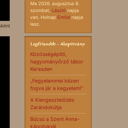
Ma 2026. augusztus 8.
szombat,
László
napja
van. Holnap
Emőd
napja
lesz.
sként
Legfrissebb - Alapítvány
Közösségépítő,
hagyományőrző tábor
Keresden
„Fegyelemmel kézen
fogva jár a kegyelem!”
A Kiengesztelődés
Zarándokútja
Búcsú a Szent Anna-
kápolnánál