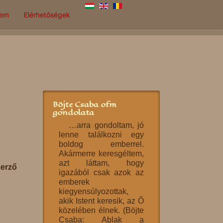
lem
Elérhetőségek
Böjte Csaba ofm
gondolata
…arra gondoltam, jó
lenne találkozni egy
boldog emberrel.
Akármerre keresgéltem,
azt láttam, hogy
zerző
igazából csak azok az
emberek
kiegyensúlyozottak,
akik Istent keresik, az Ő
közelében élnek. (Böjte
Csaba: Ablak a