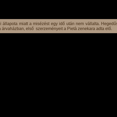
gi állapota miatt a misézést egy idő után nem vállalta. Hegedű
età árvaházban, első szerzeményeit a Pietà zenekara adta elő.