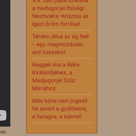
XIV. Leó pápa üzenete
a međugorjei ifjúsági
fesztiválra: Krisztus az
igazi öröm forrása!
Térden állva az ég felé
– egy megmozdulás,
ami összeköt
Reggeli ima a Béke
Királynőjéhez, a
Medjugorjei Szűz
Máriához
Más bűne nem jogosít
fel senkit a gyűlöletre,
a haragra, a bűnre!!
ek.