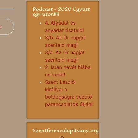
Podcast - 2020 Együtt
egy úton!!!!
4. Atyádat és
b
anyádat tiszteld!
3/b. Az Úr napját
szenteld meg!
3/a. Az Úr napját
szenteld meg!
2. Isten nevét hiába
ne vedd!
Szent László
királlyal a
boldogságra vezető
parancsolatok útján!
Szentferencalapitvany.org