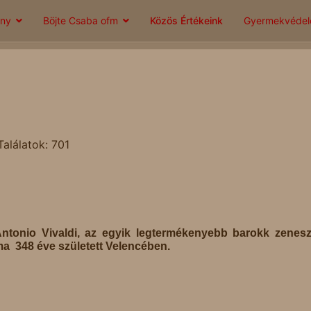
ány
Böjte Csaba ofm
Közös Értékeink
Gyermekvéde
Találatok: 701
ntonio Vivaldi, az egyik legtermékenyebb barokk zenes
a 348 éve született Velencében.