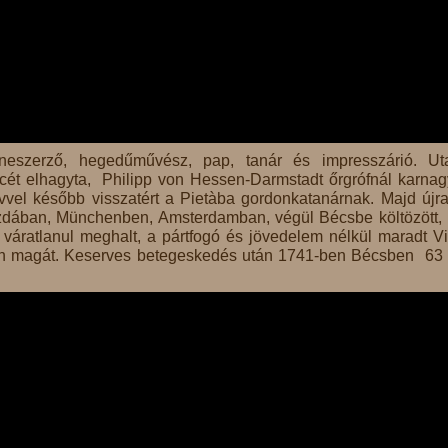
eneszerző, hegedűművész, pap, tanár és impresszárió. Uta
ncét elhagyta, Philipp von Hessen-Darmstadt őrgrófnál karnag
évvel később visszatért a Pietàba gordonkatanárnak. Majd újra
Drezdában, Münchenben, Amsterdamban, végül Bécsbe költözött,
váratlanul meghalt, a pártfogó és jövedelem nélkül maradt Vi
 fenn magát. Keserves betegeskedés után 1741-ben Bécsben 63