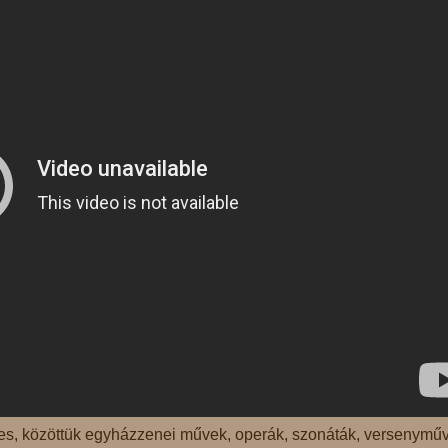
s, közöttük egyházzenei művek, operák, szonáták, versenyműv