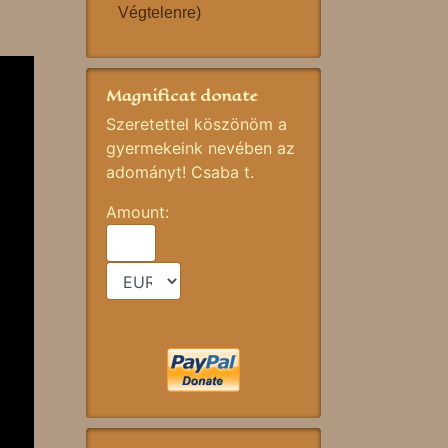
Végtelenre)
Magnificat donate
Szeretettel köszönöm a
gyermekeink nevében az
adományt! Csaba t.
Amount: