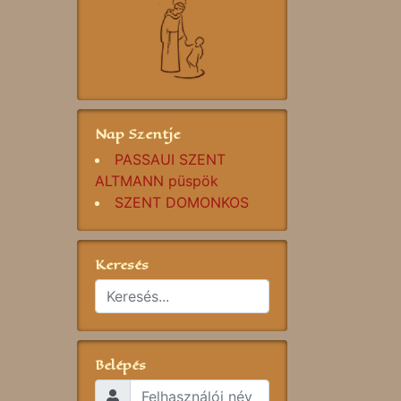
Nap Szentje
PASSAUI SZENT
ALTMANN püspök
SZENT DOMONKOS
Keresés
Belépés