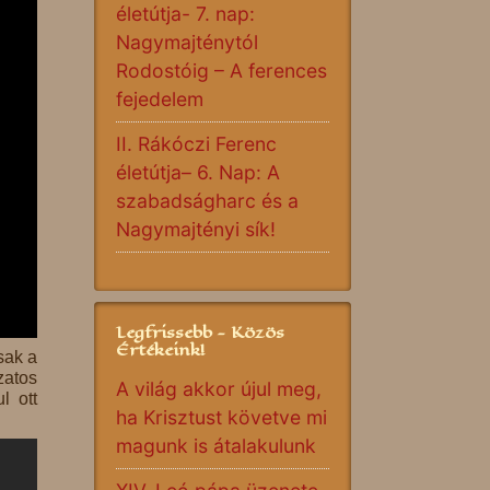
életútja- 7. nap:
Nagymajténytól
Rodostóig – A ferences
fejedelem
II. Rákóczi Ferenc
életútja– 6. Nap: A
szabadságharc és a
Nagymajtényi sík!
Legfrissebb - Közös
Értékeink!
sak a
zatos
A világ akkor újul meg,
l ott
ha Krisztust követve mi
magunk is átalakulunk