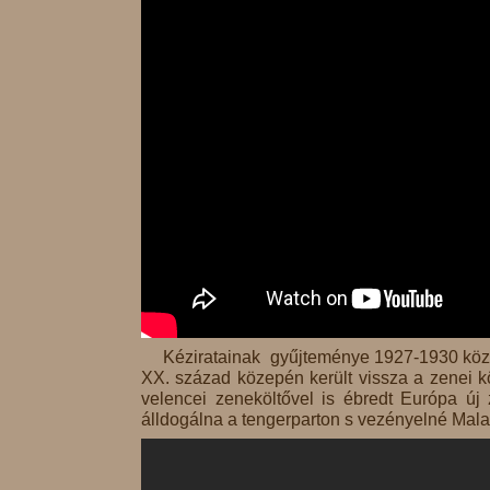
Kéziratainak gyűjteménye 1927-1930 közt k
XX. század közepén került vissza a zenei kö
velencei zeneköltővel is ébredt Európa új z
álldogálna a tengerparton s vezényelné Mala