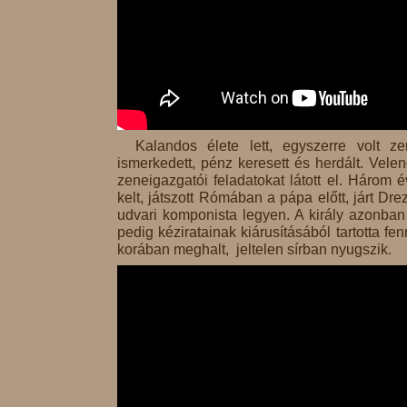
Kalandos élete lett, egyszerre volt z
ismerkedett, pénz keresett és herdált. Vele
zeneigazgatói feladatokat látott el. Három 
kelt, játszott Rómában a pápa előtt, járt 
udvari komponista legyen. A király azonban 
pedig kéziratainak kiárusításából tartotta
korában meghalt, jeltelen sírban nyugszik.