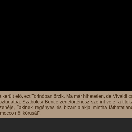
erült elő, ezt Torinóban őrzik. Ma már hihetetlen, de Vivaldi c
ztudatba. Szabolcsi Bence zenetörténész szerint vele, a titok
enéje, "akinek regényes és bizarr alakja mintha láthatatlanu
mocco női kórusát”.