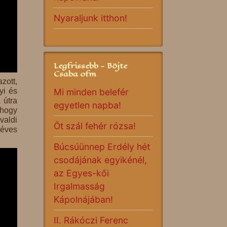
Nyaraljunk itthon!
Legfrissebb - Böjte
Csaba ofm
zott,
Mi minden belefér
yi és
 útra
egyetlen napba!
 hogy
valdi
Öt szál fehér rózsa!
 éves
Búcsúünnep Erdély hét
csodájának egyikénél,
az Egyes-kői
Irgalmasság
Kápolnájában!
II. Rákóczi Ferenc