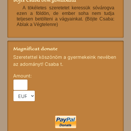
Böjte Csaba ofm gondolata
A tökéletes szeretetet keressük sóvárogva
ezen a földön, de ember soha nem tudja
teljesen betölteni a vágyainkat. (Böjte Csaba:
Ablak a Végtelenre)
Magnificat donate
Szeretettel köszönöm a gyermekeink nevében
az adományt! Csaba t.
Amount: