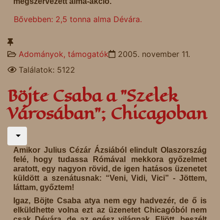
megszervezett alma-akció.
Bővebben: 2,5 tonna alma Dévára.
Adományok, támogatók
2005. november 11.
Találatok: 5122
Böjte Csaba a "Szelek
Városában"; Chicagoban
Amikor Julius Cézár Ázsiából elindult Olaszország
felé, hogy tudassa Rómával mekkora győzelmet
aratott, egy nagyon rövid, de igen hatásos üzenetet
küldött a szenátusnak: “Veni, Vidi, Vici” - Jöttem,
láttam, győztem!
Igaz, Böjte Csaba atya nem egy hadvezér, de ő is
elküldhette volna ezt az üzenetet Chicagóból nem
csak Dévára, de az egész világnak. Eljött, beszélt