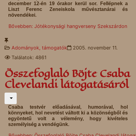
december 12-én 19 órakor kerül sor. Fellépnek a
Liszt Ferenc Zeneiskola művésztanárai és
növendékei.
Bővebben: Jótékonysági hangverseny Szekszárdon
Adományok, támogatók
2005. november 11.
Találatok: 4861
Összefoglaló Böjte Csaba
Clevelandi látogatásáról
Csaba testvér előadásával, humorával, hol
könnyeket, hol nevetést váltott ki a közönségből és
egyöntetű volt a vélemény, hogy kivételes
személyiség a vendégünk.
Bővebben: Összefoglaló Böjte Csaba Clevelandi látoga