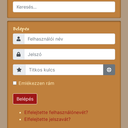
Belépés
Emlékezzen rám
Belépés
Elfelejtette felhasználónevét?
Elfelejtette jelszavát?