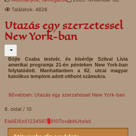
Találatok: 4826
Utazás egy szerzetessel
New York-ban
Böjte Csaba testvér, és kísérője Szilvai Lívia
amerikai programja 21-én pénteken New York-ban
folytatódott. Manhattanben a 82. utcai magyar
katolikus templom adott otthont számukra.
Bővebben: Utazás egy szerzetessel New York-ban
8. oldal / 10
Első
Előző
1
2
3
4
5
6
7
8
9
10
Tovább
Utolsó