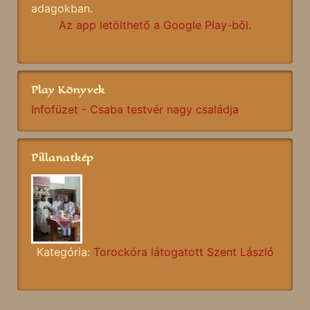
adagokban.
Az app letölthető a Google Play-ből.
Play Könyvek
Infofüzet - Csaba testvér nagy családja
Pillanatkép
Kategória:
Torockóra látogatott Szent László