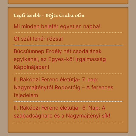
Legfrissebb - Böjte Csaba ofm
Mi minden belefér egyetlen napba!
Öt szál fehér rózsa!
Búcsúünnep Erdély hét csodájának
egyikénél, az Egyes-kői Irgalmasság
Kápolnájában!
II. Rákóczi Ferenc életútja- 7. nap:
Nagymajténytól Rodostóig – A ferences
fejedelem
II. Rákóczi Ferenc életútja– 6. Nap: A
szabadságharc és a Nagymajtényi sík!