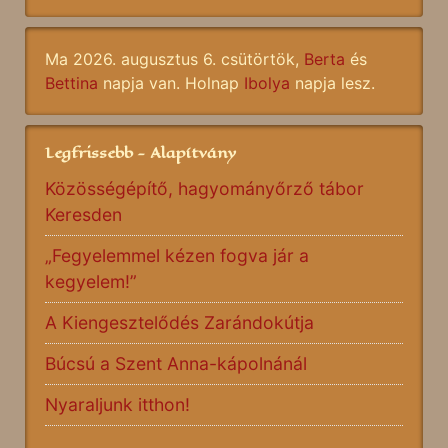
Ma 2026. augusztus 6. csütörtök,
Berta
és
Bettina
napja van. Holnap
Ibolya
napja lesz.
Legfrissebb - Alapítvány
Közösségépítő, hagyományőrző tábor
Keresden
„Fegyelemmel kézen fogva jár a
kegyelem!”
A Kiengesztelődés Zarándokútja
Búcsú a Szent Anna-kápolnánál
Nyaraljunk itthon!