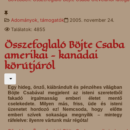
Adományok, támogatók
2005. november 24.
Találatok: 4855
Összefoglaló Böjte Csaba
amerikai - kanadai
körútjáról
Egy hideg, önző, kiábrándult és pénzéhes világban
Böjte Csabával megjelent az isteni szeretetből
fakadó irgalmasság emberi életet mentő
cselekedete. Milyen más, friss, üde és isteni
üzenetet hordozó ez! Nemcsoda, hogy előtte
emberi szívek sokasága megnyílik – mintegy
ráfelelve: ilyenre vártunk már régóta!