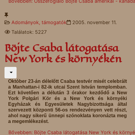
Bővebben: Összefoglaló Böjte Csaba amerikai - kanadai
Adományok, támogatók
2005. november 11.
Találatok: 5227
Böjte Csaba látogatása
New York és környékén
Október 23-án délelőtt Csaba testvér misét celebrált
a Manhattan-i 82-ik utcai Szent István templomban.
Ezt követően a délután 3 órakor kezdődő a New
York Polgári Kör és a New York és környéki
Egyházak és Egyesületek Nagybizottsága által
szervezett központi 56-os rendezvényen vett részt,
ahol nagy sikerű ünnepi szónoklata koronázta meg
a megemlékezést.
Bővebben: Böjte Csaba látogatása New York és körny