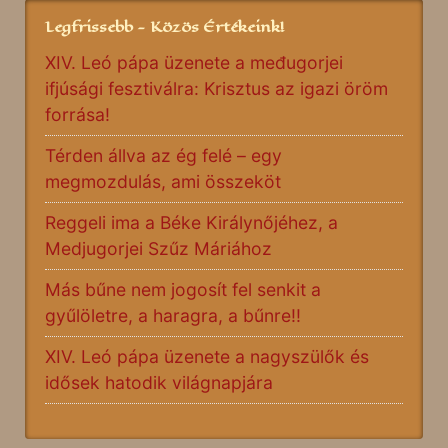
Legfrissebb - Közös Értékeink!
XIV. Leó pápa üzenete a međugorjei
ifjúsági fesztiválra: Krisztus az igazi öröm
forrása!
Térden állva az ég felé – egy
megmozdulás, ami összeköt
Reggeli ima a Béke Királynőjéhez, a
Medjugorjei Szűz Máriához
Más bűne nem jogosít fel senkit a
gyűlöletre, a haragra, a bűnre!!
XIV. Leó pápa üzenete a nagyszülők és
idősek hatodik világnapjára