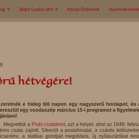
ány
Böjte Csaba ofm
Közös Értékeink
Gyermekvéde
09
rű hétvégére!
zeretnék e hideg téli napon egy nagyszerű honlapot, és
eresztül egy csodaszép március 15-i programot a figyelme
jánlani!
Megvettük a
Piski csatateret
, azt a helyet, ahol az 1849. febru
éres csata zajlott. Sikerült a postahivatal, a csárda tetőszerke
icserélni, a statikai gondjait megoldani, új nyílászárókat rend