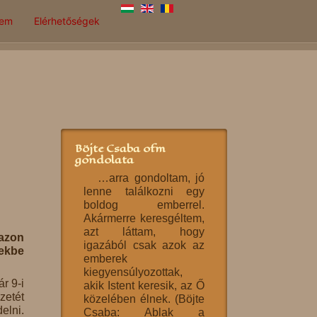
lem
Elérhetőségek
Böjte Csaba ofm
gondolata
…arra gondoltam, jó
lenne találkozni egy
boldog emberrel.
Akármerre keresgéltem,
azt láttam, hogy
 azon
igazából csak azok az
tekbe
emberek
kiegyensúlyozottak,
ár 9-i
akik Istent keresik, az Ő
zetét
közelében élnek. (Böjte
elni.
Csaba: Ablak a