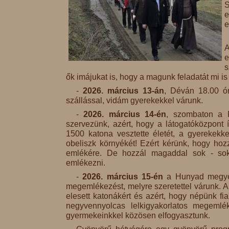
S
e
e
A
e
s
ők imájukat is, hogy a magunk feladatát mi is b
-
2026. március 13-án
, Déván 18.00 ó
szállással, vidám gyerekekkel várunk.
-
2026. március 14-én
, szombaton a P
szervezünk, azért, hogy a látogatóközpont 
1500 katona vesztette életét, a gyerekekkel
obeliszk környékét! Ezért kérünk, hogy hoz
emlékére. De hozzál magaddal sok - sok
emlékezni.
-
2026. március 15-én
a Hunyad megyei 
megemlékezést, melyre szeretettel várunk. 
elesett katonákért és azért, hogy népünk fi
negyvennyolcas lelkigyakorlatos megemlé
gyermekeinkkel közösen elfogyasztunk.