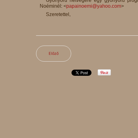
Gyönyörű hétvégére egy gyönyörű progra
Noéminél: <
papainoemi@yahoo.com
>
Szeretettel,
Előző