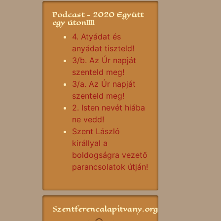
Podcast - 2020 Együtt
egy úton!!!!
4. Atyádat és
anyádat tiszteld!
3/b. Az Úr napját
szenteld meg!
3/a. Az Úr napját
szenteld meg!
2. Isten nevét hiába
ne vedd!
Szent László
királlyal a
boldogságra vezető
parancsolatok útján!
Szentferencalapitvany.org