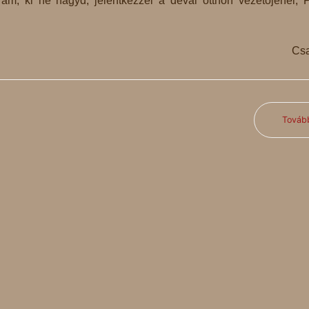
m, ki ne hagyd, jelentkezzél a dévai otthon vezetőjénél, 
Csa
Továb