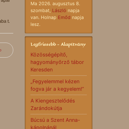
Pápai
Ma 2026. augusztus 8.
szombat,
László
napja
van. Holnap
Emőd
napja
ba t.
lesz.
Legfrissebb - Alapítvány
b
Közösségépítő,
hagyományőrző tábor
Keresden
„Fegyelemmel kézen
fogva jár a kegyelem!”
A Kiengesztelődés
Zarándokútja
Búcsú a Szent Anna-
kápolnánál