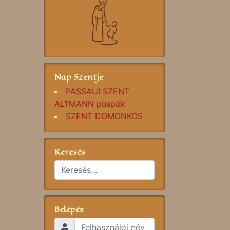
Nap Szentje
PASSAUI SZENT
ALTMANN püspök
SZENT DOMONKOS
Keresés
Belépés