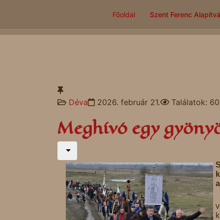
Főoldal
Szent Ferenc Alapítv
Déva
2026. február 21.
Találatok: 6
Meghívó egy gyönyö
S
k
a
v
k