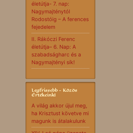
életútja- 7. nap:
Nagymajténytól
Rodostóig – A ferences
fejedelem
II. Rákóczi Ferenc
életútja– 6. Nap: A
szabadságharc és a
Nagymajtényi sík!
Legfrissebb - Közös
Értékeink!
A világ akkor újul meg,
ha Krisztust követve mi
magunk is átalakulunk