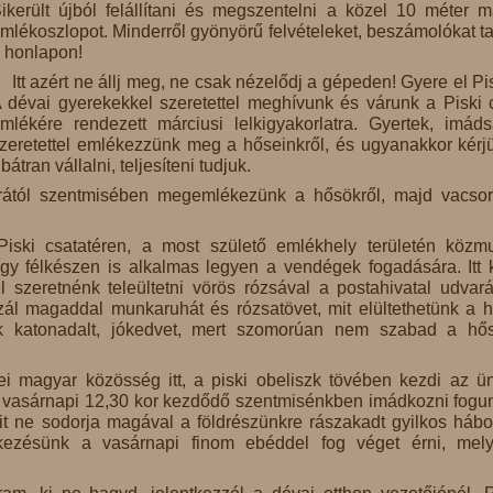
ikerült újból felállítani és megszentelni a közel 10 méter 
mlékoszlopot. Minderről gyönyörű felvételeket, beszámolókat ta
 honlapon!
Itt azért ne állj meg, ne csak nézelődj a gépeden! Gyere el Pis
 dévai gyerekekkel szeretettel meghívunk és várunk a Piski 
mlékére rendezett márciusi lelkigyakorlatra. Gyertek, imád
zeretettel emlékezzünk meg a hőseinkről, és ugyanakkor kérj
átran vállalni, teljesíteni tudjuk.
rától szentmisében megemlékezünk a hősökről, majd vacsor
iski csatatéren, a most születő emlékhely területén közm
így félkészen is alkalmas legyen a vendégek fogadására. Itt 
 szeretnénk teleültetni vörös rózsával a postahivatal udvará
zál magaddal munkaruhát és rózsatövet, mit elültethetünk a 
 katonadalt, jókedvet, mert szomorúan nem szabad a hő
magyar közösség itt, a piski obeliszk tövében kezdi az ü
A vasárnapi 12,30 kor kezdődő szentmisénkben imádkozni fogu
ait ne sodorja magával a földrészünkre rászakadt gyilkos hábo
kezésünk a vasárnapi finom ebéddel fog véget érni, mel