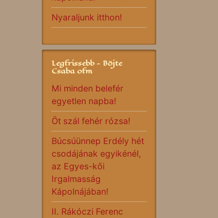
Nyaraljunk itthon!
Legfrissebb - Böjte
Csaba ofm
Mi minden belefér
egyetlen napba!
Öt szál fehér rózsa!
Búcsúünnep Erdély hét
csodájának egyikénél,
az Egyes-kői
Irgalmasság
Kápolnájában!
II. Rákóczi Ferenc