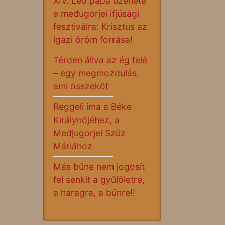
XIV. Leó pápa üzenete
a međugorjei ifjúsági
fesztiválra: Krisztus az
igazi öröm forrása!
Térden állva az ég felé
– egy megmozdulás,
ami összeköt
Reggeli ima a Béke
Királynőjéhez, a
Medjugorjei Szűz
Máriához
Más bűne nem jogosít
fel senkit a gyűlöletre,
a haragra, a bűnre!!