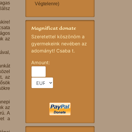
magas
Végtelenre)
lálsz
kire!
Magnificat donate
csata
ságos
Szeretettel köszönöm a
ük az
gyermekeink nevében az
adományt! Csaba t.
ával,
Amount:
unkát
közel
t, az
hősök
sökre
nnepi
nk az
rú. A
yet a