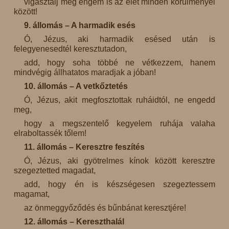
vigasztalj meg engem is az élet minden körülményei
között!
9. állomás – A harmadik esés
Ó, Jézus, aki harmadik esésed után is
felegyenesedtél keresztutadon,
add, hogy soha többé ne vétkezzem, hanem
mindvégig állhatatos maradjak a jóban!
10. állomás – A vetkőztetés
Ó, Jézus, akit megfosztottak ruháidtól, ne engedd
meg,
hogy a megszentelő kegyelem ruhája valaha
elraboltassék tőlem!
11. állomás – Keresztre feszítés
Ó, Jézus, aki gyötrelmes kínok között keresztre
szegeztetted magadat,
add, hogy én is készségesen szegeztessem
magamat,
az önmeggyőződés és bűnbánat keresztjére!
12. állomás – Kereszthalál