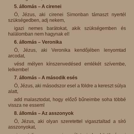
5. állomás – A cirenei
Ó, Jézus, aki cirenei Simonban támaszt nyertél
szükségedben, adj nekem,
igazi nemes barátokat, akik szükségemben és
halálomban nem hagynak el!
6. állomás – Veronika
Ó, Jézus, aki Veronika kendőjében lenyomtad
arcodat,
vésd mélyen kínszenvedésed emlékét szívembe,
lelkembe!
7. állomás – A második esés
Ó, Jézus, aki másodszor esel a földre a kereszt súlya
alatt,
add malasztodat, hogy előző bűneimbe soha többé
vissza ne essem!
8. állomás – Az asszonyok
Ó, Jézus, aki olyan szeretettel vigasztaltad a síró
asszonyokat,