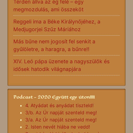
Térden állva az ég felé – egy
megmozdulás, ami összeköt
Reggeli ima a Béke Királynőjéhez, a
Medjugorjei Szűz Máriához
Más bűne nem jogosít fel senkit a
gyűlöletre, a haragra, a bűnre!!
XIV. Leó pápa üzenete a nagyszülők és
idősek hatodik világnapjára
Podcast - 2020 Együtt egy úton!!!!
4. Atyádat és anyádat tiszteld!
3/b. Az Úr napját szenteld meg!
3/a. Az Úr napját szenteld meg!
2. Isten nevét hiába ne vedd!