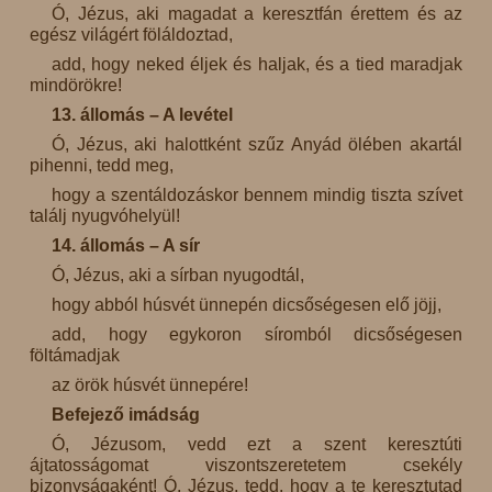
Ó, Jézus, aki magadat a keresztfán érettem és az
egész világért föláldoztad,
add, hogy neked éljek és haljak, és a tied maradjak
mindörökre!
13. állomás – A levétel
Ó, Jézus, aki halottként szűz Anyád ölében akartál
pihenni, tedd meg,
hogy a szentáldozáskor bennem mindig tiszta szívet
találj nyugvóhelyül!
14. állomás – A sír
Ó, Jézus, aki a sírban nyugodtál,
hogy abból húsvét ünnepén dicsőségesen elő jöjj,
add, hogy egykoron síromból dicsőségesen
föltámadjak
az örök húsvét ünnepére!
Befejező imádság
Ó, Jézusom, vedd ezt a szent keresztúti
ájtatosságomat viszontszeretetem csekély
bizonyságaként! Ó, Jézus, tedd, hogy a te keresztutad