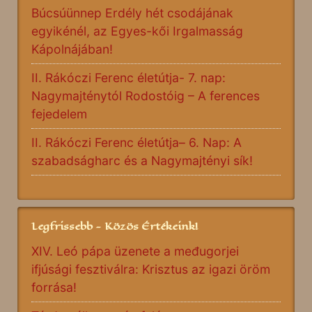
Búcsúünnep Erdély hét csodájának
egyikénél, az Egyes-kői Irgalmasság
Kápolnájában!
II. Rákóczi Ferenc életútja- 7. nap:
Nagymajténytól Rodostóig – A ferences
fejedelem
II. Rákóczi Ferenc életútja– 6. Nap: A
szabadságharc és a Nagymajtényi sík!
Legfrissebb - Közös Értékeink!
XIV. Leó pápa üzenete a međugorjei
ifjúsági fesztiválra: Krisztus az igazi öröm
forrása!