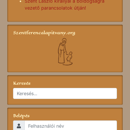
Szent László királlyal a boldogságra
vezető parancsolatok útján!
Szentferencalapitvany.org
Keresés
Belépés