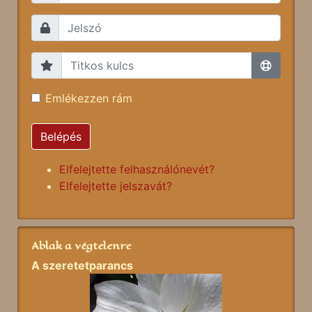
Emlékezzen rám
Belépés
Elfelejtette felhasználónevét?
Elfelejtette jelszavát?
Ablak a végtelenre
A szeretetparancs