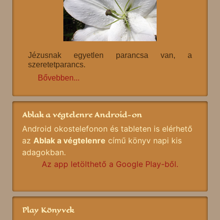
Jézusnak egyetlen parancsa van, a
szeretetparancs.
Bővebben...
Ablak a végtelenre Android-on
Android okostelefonon és tableten is elérhető
az
Ablak a végtelenre
című könyv napi kis
adagokban.
Az app letölthető a Google Play-ből.
Play Könyvek