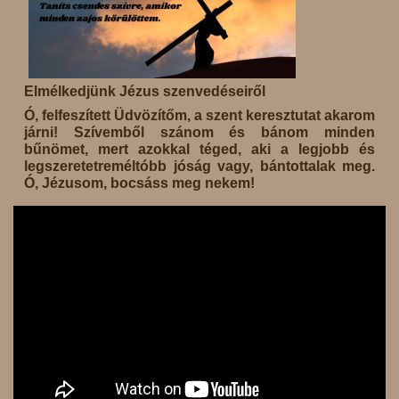
Elmélkedjünk Jézus szenvedéseiről
Ó, felfeszített Üdvözítőm, a szent keresztutat akarom
járni! Szívemből szánom és bánom minden
bűnömet, mert azokkal téged, aki a legjobb és
legszeretetreméltóbb jóság vagy, bántottalak meg.
Ó, Jézusom, bocsáss meg nekem!