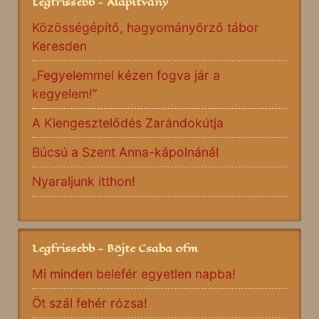
Legfrissebb - Alapítvány
Közösségépítő, hagyományőrző tábor
Keresden
„Fegyelemmel kézen fogva jár a
kegyelem!”
A Kiengesztelődés Zarándokútja
Búcsú a Szent Anna-kápolnánál
Nyaraljunk itthon!
Legfrissebb - Böjte Csaba ofm
Mi minden belefér egyetlen napba!
Öt szál fehér rózsa!