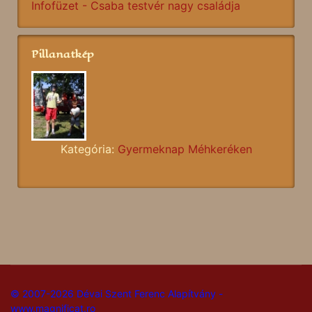
Infofüzet - Csaba testvér nagy családja
Pillanatkép
Kategória:
Gyermeknap Méhkeréken
© 2007-2026 Dévai Szent Ferenc Alapítvány -
www.magnificat.ro