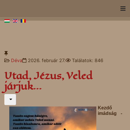
Déva
2026. február 27.
Találatok: 846
Utad, Jézus, Veled
járjuk...
Kezdő
imádság -