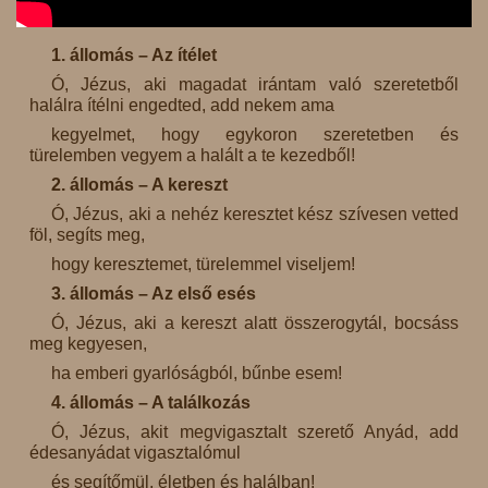
1. állomás – Az ítélet
Ó, Jézus, aki magadat irántam való szeretetből
halálra ítélni engedted, add nekem ama
kegyelmet, hogy egykoron szeretetben és
türelemben vegyem a halált a te kezedből!
2. állomás – A kereszt
Ó, Jézus, aki a nehéz keresztet kész szívesen vetted
föl, segíts meg,
hogy keresztemet, türelemmel viseljem!
3. állomás – Az első esés
Ó, Jézus, aki a kereszt alatt összerogytál, bocsáss
meg kegyesen,
ha emberi gyarlóságból, bűnbe esem!
4. állomás – A találkozás
Ó, Jézus, akit megvigasztalt szerető Anyád, add
édesanyádat vigasztalómul
és segítőmül, életben és halálban!