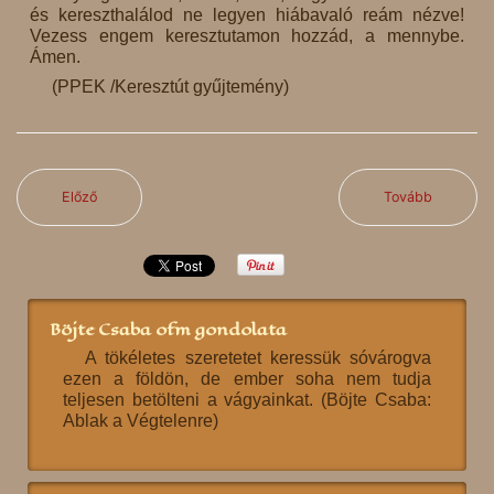
és kereszthalálod ne legyen hiábavaló reám nézve!
Vezess engem keresztutamon hozzád, a mennybe.
Ámen.
(PPEK /Keresztút gyűjtemény)
Előző
Tovább
Böjte Csaba ofm gondolata
A tökéletes szeretetet keressük sóvárogva
ezen a földön, de ember soha nem tudja
teljesen betölteni a vágyainkat. (Böjte Csaba:
Ablak a Végtelenre)