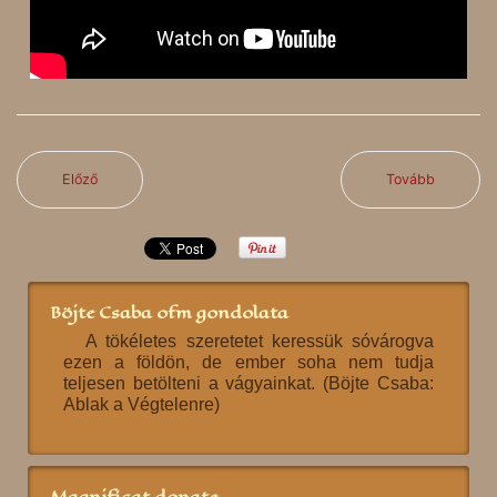
Előző
Tovább
Böjte Csaba ofm gondolata
A tökéletes szeretetet keressük sóvárogva
ezen a földön, de ember soha nem tudja
teljesen betölteni a vágyainkat. (Böjte Csaba:
Ablak a Végtelenre)
Magnificat donate