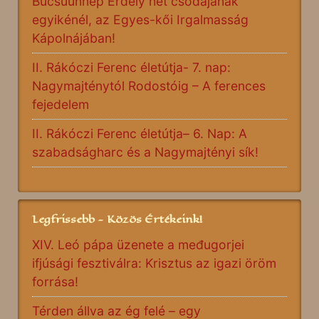
Búcsúünnep Erdély hét csodájának
egyikénél, az Egyes-kői Irgalmasság
Kápolnájában!
II. Rákóczi Ferenc életútja- 7. nap:
Nagymajténytól Rodostóig – A ferences
fejedelem
II. Rákóczi Ferenc életútja– 6. Nap: A
szabadságharc és a Nagymajtényi sík!
Legfrissebb - Közös Értékeink!
XIV. Leó pápa üzenete a međugorjei
ifjúsági fesztiválra: Krisztus az igazi öröm
forrása!
Térden állva az ég felé – egy