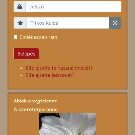
Emlékezzen rám
Belépés
Elfelejtette felhasználónevét?
Elfelejtette jelszavát?
Ablak a végtelenre
A szeretetparancs