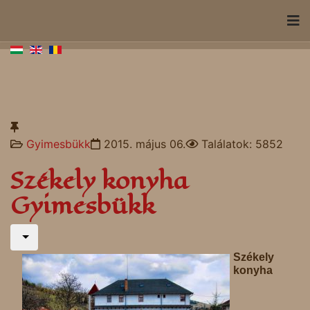
Gyimesbükk
2015. május 06.
Találatok: 5852
Székely konyha
Gyimesbükk
Székely
konyha