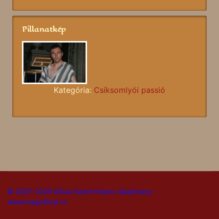
Pillanatkép
Kategória:
Csíksomlyói passió
© 2007-2026 Dévai Szent Ferenc Alapítvány -
www.magnificat.ro