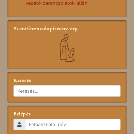
vezető parancsolatok útján!
Szentferencalapitvany.org
Keresés
Belépés