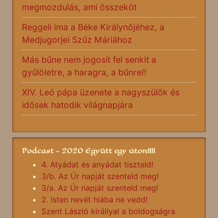
megmozdulás, ami összeköt
Reggeli ima a Béke Királynőjéhez, a
Medjugorjei Szűz Máriához
Más bűne nem jogosít fel senkit a
gyűlöletre, a haragra, a bűnre!!
XIV. Leó pápa üzenete a nagyszülők és
idősek hatodik világnapjára
Podcast - 2020 Együtt egy úton!!!!
4. Atyádat és anyádat tiszteld!
3/b. Az Úr napját szenteld meg!
3/a. Az Úr napját szenteld meg!
2. Isten nevét hiába ne vedd!
Szent László királlyal a boldogságra