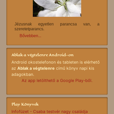
Jézusnak egyetlen parancsa van, a
szeretetparancs.
Bővebben...
Ablak a végtelenre Android-on
Android okostelefonon és tableten is elérhető
az
Ablak a végtelenre
című könyv napi kis
adagokban.
Az app letölthető a Google Play-ből.
Play Könyvek
Infofüzet - Csaba testvér nagy családja