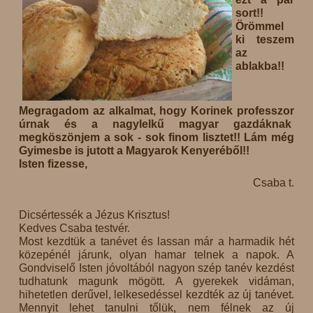
sort!!
Örömmel
ki teszem
az
ablakba!!
Megragadom az alkalmat, hogy Korinek professzor
úrnak és a nagylelkű magyar gazdáknak
megköszönjem a sok - sok finom lisztet!! Lám még
Gyimesbe is jutott a Magyarok Kenyeréből!!
Isten fizesse,
Csaba t.
Dicsértessék a Jézus Krisztus!
Kedves Csaba testvér.
Most kezdtük a tanévet és lassan már a harmadik hét
közepénél járunk, olyan hamar telnek a napok. A
Gondviselő Isten jóvoltából nagyon szép tanév kezdést
tudhatunk magunk mögött. A gyerekek vidáman,
hihetetlen derűvel, lelkesedéssel kezdték az új tanévet.
Mennyit lehet tanulni tőlük, nem félnek az új