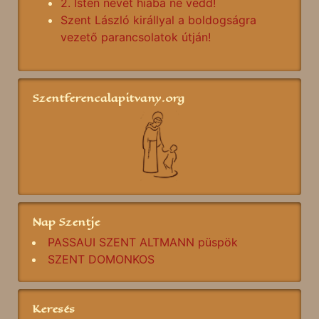
2. Isten nevét hiába ne vedd!
Szent László királlyal a boldogságra
vezető parancsolatok útján!
Szentferencalapitvany.org
Nap Szentje
PASSAUI SZENT ALTMANN püspök
SZENT DOMONKOS
Keresés