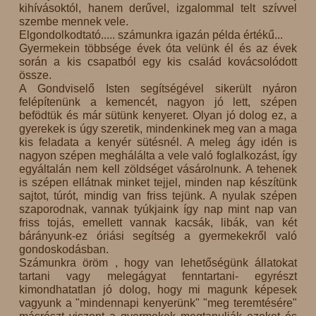
kihívásoktól, hanem derűvel, izgalommal telt szívvel
szembe mennek vele.
Elgondolkodtató..... számunkra igazán példa értékű...
Gyermekein többsége évek óta velünk él és az évek
során a kis csapatból egy kis család kovácsolódott
össze.
A Gondviselő Isten segítségével sikerült nyáron
felépítenünk a kemencét, nagyon jó lett, szépen
befödtük és már sütünk kenyeret. Olyan jó dolog ez, a
gyerekek is úgy szeretik, mindenkinek meg van a maga
kis feladata a kenyér sütésnél. A meleg ágy idén is
nagyon szépen meghálálta a vele való foglalkozást, így
egyáltalán nem kell zöldséget vásárolnunk. A tehenek
is szépen ellátnak minket tejjel, minden nap készítünk
sajtot, túrót, mindig van friss tejünk. A nyulak szépen
szaporodnak, vannak tyúkjaink így nap mint nap van
friss tojás, emellett vannak kacsák, libák, van két
bárányunk-ez óriási segítség a gyermekekről való
gondoskodásban.
Számunkra öröm , hogy van lehetőségünk állatokat
tartani vagy melegágyat fenntartani- egyrészt
kimondhatatlan jó dolog, hogy mi magunk képesek
vagyunk a "mindennapi kenyerünk" "meg teremtésére"