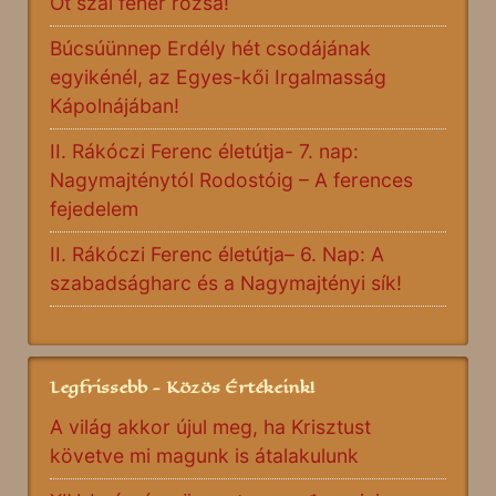
Öt szál fehér rózsa!
Búcsúünnep Erdély hét csodájának
egyikénél, az Egyes-kői Irgalmasság
Kápolnájában!
II. Rákóczi Ferenc életútja- 7. nap:
Nagymajténytól Rodostóig – A ferences
fejedelem
II. Rákóczi Ferenc életútja– 6. Nap: A
szabadságharc és a Nagymajtényi sík!
Legfrissebb - Közös Értékeink!
A világ akkor újul meg, ha Krisztust
követve mi magunk is átalakulunk