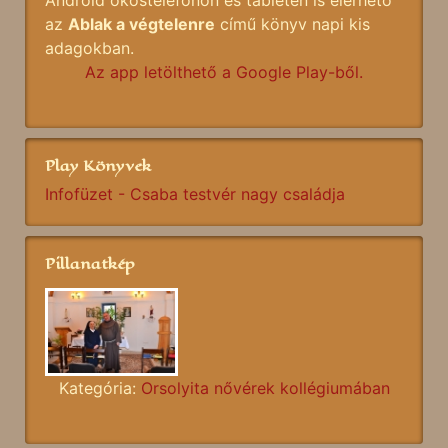
az
Ablak a végtelenre
című könyv napi kis
adagokban.
Az app letölthető a Google Play-ből.
Play Könyvek
Infofüzet - Csaba testvér nagy családja
Pillanatkép
Kategória:
Orsolyita nővérek kollégiumában