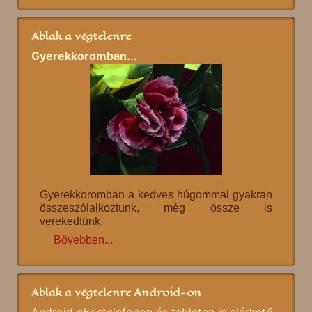
Ablak a végtelenre
Gyerekkoromban...
Gyerekkoromban a kedves húgommal gyakran
összeszólalkoztunk, még össze is
verekedtünk.
Bővebben...
Ablak a végtelenre Android-on
Android okostelefonon és tableten is elérhető