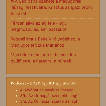
XIV. Leó pápa üzenete a međugorjei
ifjúsági fesztiválra: Krisztus az igazi öröm
forrása!
Térden állva az ég felé – egy
megmozdulás, ami összeköt
Reggeli ima a Béke Királynőjéhez, a
Medjugorjei Szűz Máriához
Más bűne nem jogosít fel senkit a
gyűlöletre, a haragra, a bűnre!!
Podcast - 2020 Együtt egy úton!!!!
4. Atyádat és anyádat tiszteld!
3/b. Az Úr napját szenteld meg!
3/a. Az Úr napját szenteld meg!