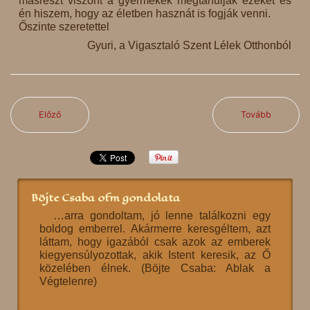
másrészt viszont a gyermekek megtanulják ezeket és
én hiszem, hogy az életben hasznát is fogják venni.
Őszinte szeretettel
Gyuri, a Vigasztaló Szent Lélek Otthonból
Előző
Tovább
Böjte Csaba ofm gondolata
…arra gondoltam, jó lenne találkozni egy
boldog emberrel. Akármerre keresgéltem, azt
láttam, hogy igazából csak azok az emberek
kiegyensúlyozottak, akik Istent keresik, az Ő
közelében élnek. (Böjte Csaba: Ablak a
Végtelenre)