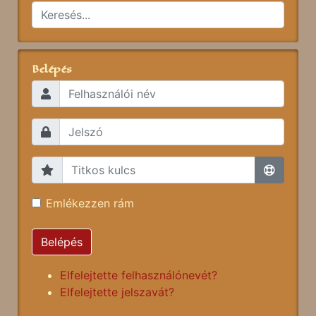
Belépés
Emlékezzen rám
Belépés
Elfelejtette felhasználónevét?
Elfelejtette jelszavát?