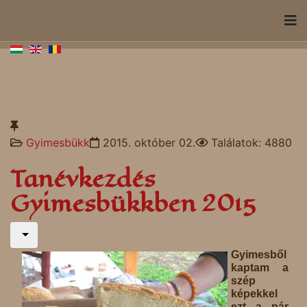
Gyimesbükk
2015. október 02.
Találatok: 4880
Tanévkezdés
Gyimesbükkben 2015
Gyimesből
kaptam a
szép
képekkel
ezt a pár