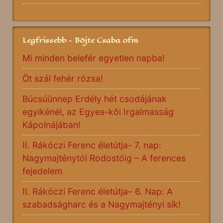
Legfrissebb - Böjte Csaba ofm
Mi minden belefér egyetlen napba!
Öt szál fehér rózsa!
Búcsúünnep Erdély hét csodájának
egyikénél, az Egyes-kői Irgalmasság
Kápolnájában!
II. Rákóczi Ferenc életútja- 7. nap:
Nagymajténytól Rodostóig – A ferences
fejedelem
II. Rákóczi Ferenc életútja– 6. Nap: A
szabadságharc és a Nagymajtényi sík!