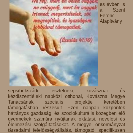
es évben is
a Szent
Ferenc
Alapítvány
sepsibükszádi, esztelneki, kovásznai és
kézdiszentléleki napközi otthonai, Kovászna Megye
Tanácsának szociális projektje keretében
támogatásban részesült. Ezen nappali központok
hátrányos gazdasági és szociokulturális közegben élő
gyermekek számára nyújtanak oktatási, nevelési és
élelmezési szolgáltatásokat. A megyei önkormányzat
társadalmi felelősségvállalás, támogató, specifikusan