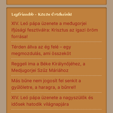
Legfrissebb - Közös Értékeink!
XIV. Leó pápa üzenete a međugorjei
ifjúsági fesztiválra: Krisztus az igazi öröm
forrása!
Térden állva az ég felé – egy
megmozdulás, ami összeköt
Reggeli ima a Béke Királynőjéhez, a
Medjugorjei Szűz Máriához
Más bűne nem jogosít fel senkit a
gyűlöletre, a haragra, a bűnre!!
XIV. Leó pápa üzenete a nagyszülők és
idősek hatodik világnapjára