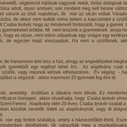
vérektől, végtelenül hálásak vagyunk nekik, óriási dolognak tar
ása adott, olyan amilyen, sok mindent meg kell benne változt
et várunk az első napokban, ők már az utcán voltak Várado
házba, de akkor nem tudták volna tartani a kapcsolatot a szülő
t Csaba testvér, hogy az mindennél fontosabb, hogy a gyerek t
 a gyermekeket örökbe. Mi nem leszünk a gyermeknek anyja he
i, hogy ez olyan, mint mikor odaadnak egy virágot egy kertész
zuk, de egyszer majd visszaadjuk. Ha nem a szülőknek, ak
r, de hamarosan tele lesz a ház, ahogy az engedélyeket megka
yik gyerekből egy regényt lehet írni. Az alapítvány csak 
ti szülők, vagy rokonok kérnek elhelyezésre. Év végéig - h
jítást is végzünk - akkor maximum 20 gyermek fog élni itt.
kek, ameddig önállóan a lábukra nem állnak. Ez mindenho
nificat.ro honlapot, akkor olvashatja, hogy Csaba testvér elmo
ai Szent Ferenc Alapítvány idén 20 éves. Csaba testvér ezalatt a
okan közülük nevelők lettek az alapítványnál, vagy itt dolgo
t.
 van egy fontos szabálya, amely a házvezetőket érinti. Eszer
 mindenben dönthetnek, ők választják meg a munkatársaka