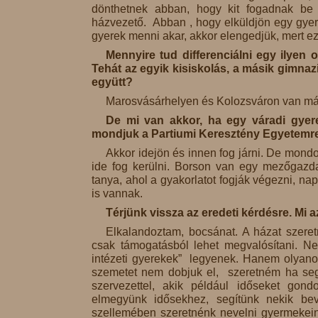
dönthetnek abban, hogy kit fogadnak be
házvezető. Abban , hogy elküldjön egy gye
gyerek menni akar, akkor elengedjük, mert e
Mennyire tud differenciálni egy ilyen
Tehát az egyik kisiskolás, a másik gimnaz
együtt?
Marosvásárhelyen és Kolozsváron van már
De mi van akkor, ha egy váradi gyere
mondjuk a Partiumi Keresztény Egyetemr
Akkor idejön és innen fog járni. De mond
ide fog kerülni. Borson van egy mezőgazda
tanya, ahol a gyakorlatot fogják végezni, na
is vannak.
Térjünk vissza az eredeti kérdésre. Mi a
Elkalandoztam, bocsánat. A házat szeretn
csak támogatásból lehet megvalósítani. Ne
intézeti gyerekek” legyenek. Hanem olyanok,
szemetet nem dobjuk el, szeretném ha segí
szervezettel, akik például időseket go
elmegyünk idősekhez, segítünk nekik bev
szellemében szeretnénk nevelni gyermekein