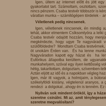
Igen, ültem az internet előtt és jött eg
gyakorlatot tart. Számoltam, osztottam, sz
nincs pénzem. Csaba testvér többször is kérde
váratlan munka – számítógépen tördelek - am
Véletlenek pedig nincsenek.
Igen, véletlenek nincsenek, én mindig a
tehát, akkor elmentem Csíksomlyóra a lelki g
Csaba testvér odajött hozzám, hogy menjü
megkérdezte, hogy ugye Te nagyváradi va
szülőföldedre? Mondtam Csaba testvérnek,
öt unokám Érden van. És ha lenne munkád
Nagyváradon kapott egy házat és ha len
Eufórikus állapotba kerültem, de ugyanak
munkahelyem, szóval egy ilyen kettősség volt
hétig, takarítottam, dolgoztam, szívemben-le
Aztán eljött az idő és a napokban végleg haz
Igen, már itt vagyok, a holmijaim, a búto
székelyföldi kislány, végtelenül aranyos, a
rendezi a dolgokat , ahogy én is tenném. Ez i
Nyilván sok mindent örököl, így a háza
szeretne csinálni. Mi az, amit ténylegese
szeretne megvalósítani?