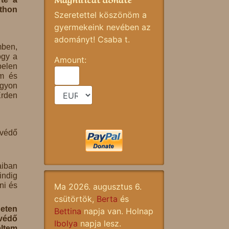
Magnificat donate
thon
Szeretettel köszönöm a
gyermekeink nevében az
adományt! Csaba t.
mben,
ogy a
Amount:
pelen
am és
agyon
Érden
tvédő
aiban
indig
ni és
Ma 2026. augusztus 6.
csütörtök,
Berta
és
neten
Bettina
napja van. Holnap
tvédő
Ibolya
napja lesz.
éltem