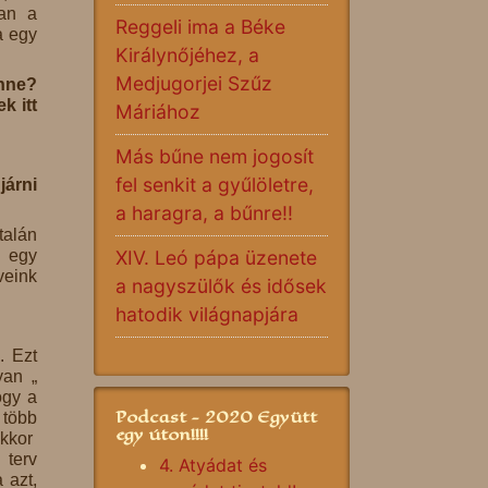
óan a
Reggeli ima a Béke
a egy
Királynőjéhez, a
Medjugorjei Szűz
enne?
k itt
Máriához
Más bűne nem jogosít
fel senkit a gyűlöletre,
járni
a haragra, a bűnre!!
talán
n egy
XIV. Leó pápa üzenete
veink
a nagyszülők és idősek
hatodik világnapjára
. Ezt
yan „
ogy a
Podcast - 2020 Együtt
 több
egy úton!!!!
akkor
 terv
4. Atyádat és
 azt,