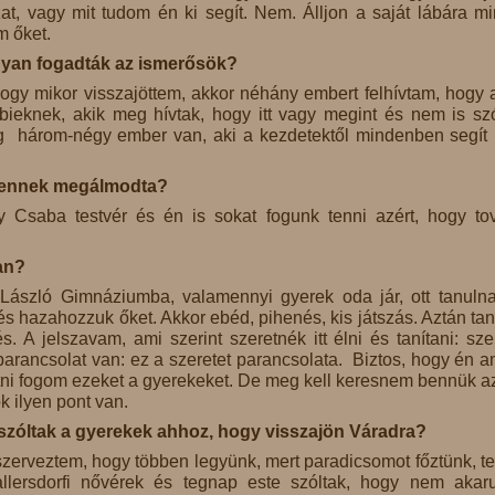
, vagy mit tudom én ki segít. Nem. Álljon a saját lábára m
m őket.
ogyan fogadták az ismerősök?
 hogy mikor visszajöttem, akkor néhány embert felhívtam, hogy 
bieknek, akik meg hívtak, hogy itt vagy megint és nem is sz
 három-négy ember van, aki a kezdetektől mindenben segít i
ilyennek megálmodta?
 Csaba testvér és én is sokat fogunk tenni azért, hogy to
an?
László Gimnáziumba, valamennyi gyerek oda jár, ott tanuln
s hazahozzuk őket. Akkor ebéd, pihenés, kis játszás. Aztán tan
. A jelszavam, ami szerint szeretnék itt élni és tanítani: szer
parancsolat van: ez a szeretet parancsolata. Biztos, hogy én a
etni fogom ezeket a gyerekeket. De meg kell keresnem bennük a
k ilyen pont van.
 szóltak a gyerekek ahhoz, hogy visszajön Váradra?
erveztem, hogy többen legyünk, mert paradicsomot főztünk, te
allersdorfi nővérek és tegnap este szóltak, hogy nem akar