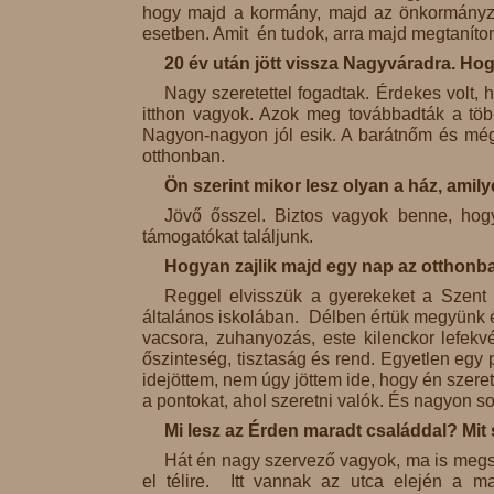
hogy majd a kormány, majd az önkormányzat
esetben. Amit én tudok, arra majd megtaníto
20 év után jött vissza Nagyváradra. H
Nagy szeretettel fogadtak. Érdekes volt,
itthon vagyok. Azok meg továbbadták a töb
Nagyon-nagyon jól esik. A barátnőm és még
otthonban.
Ön szerint mikor lesz olyan a ház, am
Jövő ősszel. Biztos vagyok benne, hogy
támogatókat találjunk.
Hogyan zajlik majd egy nap az otthonb
Reggel elvisszük a gyerekeket a Szent 
általános iskolában. Délben értük megyünk é
vacsora, zuhanyozás, este kilenckor lefekvés
őszinteség, tisztaság és rend. Egyetlen egy 
idejöttem, nem úgy jöttem ide, hogy én szer
a pontokat, ahol szeretni valók. És nagyon so
Mi lesz az Érden maradt családdal? Mit
Hát én nagy szervező vagyok, ma is megsz
el télire. Itt vannak az utca elején a m