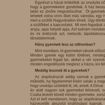
Egyrészt a házat örököltük az orsolyita nő
hogy a gyermekekre gondoltak. A ház beoszt
talán ez jövőre megvalósulhat. Öt gyermek
lehetett volna vinni őket más városba, egy 
mert a szülők Nagyváradon élnek. Úgy döntöt
a szülőkkel a kapcsolatot. Mi nem fogadjuk
anyja, apja helyett apja. Azt tudnám mondan
és mi öntözzük azt, metszük, tápoldatoz
társadalomnak.
Hány gyermek lesz az otthonban?
Mint mondtam, öt gyermeket várunk előszö
Minden gyerek egy külön történet, mindeg
gyermekeket fogad be, akiket a vér szerin
minden engedélyünk meglesz a házra, kis felú
Meddig lesznek itt a gyerekek?
Az alapítványnál addig vannak a gyere
működik, ha figyelemmel kíséri valaki a mag
hogy unokája született itt, ott, amott. A Dév
év alatt nagyon sok gyermeket felnevelt, s
Csaba testvér követi minden gyermeke sorsá
Azt el kell mondanom, hogy az alapítványnak
házvezetők abszolút önállóságot kapnak,