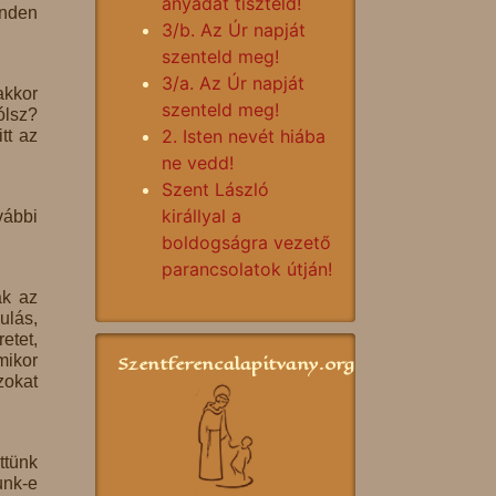
anyádat tiszteld!
inden
3/b. Az Úr napját
szenteld meg!
3/a. Az Úr napját
akkor
szenteld meg!
ólsz?
2. Isten nevét hiába
tt az
ne vedd!
Szent László
királlyal a
vábbi
boldogságra vezető
parancsolatok útján!
ak az
ulás,
etet,
mikor
Szentferencalapitvany.org
zokat
ttünk
unk-e