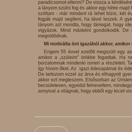
paradicsomot eltenni? De vissza a kérdésére
a lányom szülni fog és akkor egy hétre majd
szóltam - már mindent rá lehet bízni, két 
fogják majd segíteni, ha távol leszek. A 
lányom azt mondta, hogy támogat, hogy id
vigyázok. Mind másként gondolkodik. De 
megoldódnak.
Mi motiválta önt igazából akkor, amikor 
Engem 55 évvel ezelőtt megszült egy ass
amikor a „szüleim” örökbe fogadtak. Ha 
borzalomnak mindenki ismeri a részleteit.
így hívom őket. Az igazi édesapámat és éd
De tartozom ezzel az árva és elhagyott gyere
akkor ezt megteszem. Elsősorban az Úristenn
becsületesen, egyedül felneveltem, mindegy
annyival a világnak, hogy ebből egy kicsit vi