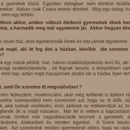
 a gyerekek közül. Egyetlen dologban nem dönthet önáll
rmeket. Abban csak Csaba testvér dönthet. Még egy dolog: h
z nem egy börtön.
 otthon akkor, amikor változó életkorú gyermekek élnek b
ista, a harmadik meg már egyetemre jár. Akkor hogyan élne
 olyan ház, ahol egyetemisták élnek és oda járnak egyetemre.
k majd, aki itt fog élni a házban, később ide szeretne 
e?
ok egy másik példát. Van három szakközépiskolás korú fiú, aki 
sági szakközépiskola , ott fognak tanulni, a településen va
p mint nap, aztán majd hazajönnek aludni ide a házba. Ilyen ter
z, amit Ön szeretne itt megvalósítani ?
ém fejleszteni, modernizálni, akár még tetőteret is építeni rá
velési szempontból nem szeretném azt, hogy az itt élők, ol
 akik tudnak viselkedni, enni, akiknek az értékrendjük az, h
tenék ők is majd másokon. Már fel is vettem a kapcsolatot
ndoznak. Amikor már nagyobbacskák lesznek a gyerekek, 
ásárolni, kitakarítani és minden egyebet. A Szent István
ket. Azt szeretnénk minden gyermeknél elérni, hogy ne várja