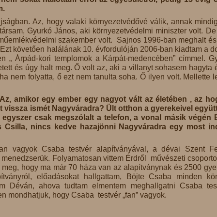
m.
jságban. Az, hogy valaki környezetvédővé válik, annak mindi
ársam, Gyurkó János, aki környezetvédelmi miniszter volt. D
bb műemlékvédelmi szakember volt. Sajnos 1996-ban meghalt és
Ezt követően halálának 10. évfordulóján 2006-ban kiadtam a do
neten „ Árpád-kori templomok a Kárpát-medencében” címmel. G
tett és úgy halt meg. Ő volt az, aki a villanyt sohasem hagyta 
a nem folyatta, ő ezt nem tanulta soha. Ő ilyen volt. Mellette l
Az, amikor egy ember egy nagyot vált az életében , az h
lt vissza ismét Nagyváradra? Ült otthon a gyerekeivel együt
 egyszer csak megszólalt a telefon, a vonal másik végén 
s Csilla, nincs kedve hazajönni Nagyváradra egy most i
an vagyok Csaba testvér alapítványával, a dévai Szent F
, menedzserük. Folyamatosan vittem Érdről művészeti csoporto
em meg, hogy ma már 70 háza van az alapítványnak és 2500 gye
ítványról, előadásokat hallgattam, Böjte Csaba minden kö
tam Déván, ahova tudtam elmentem meghallgatni Csaba test
en mondhatjuk, hogy Csaba testvér „fan” vagyok.