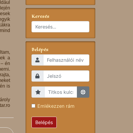
ldául
lején
tesek
Keresés
egyik
kákra
 mind
Belépés
ltam,
nek a
 – én
erni.
ajta,
meket
én is
ároly
ar.ro
Emlékezzen rám
Belépés