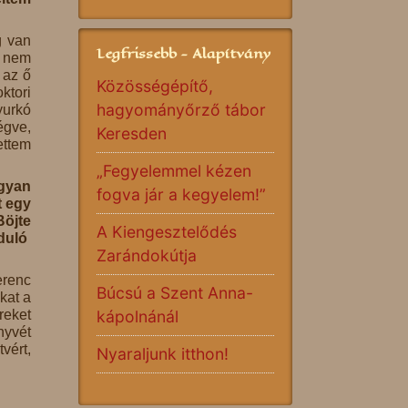
g van
Legfrissebb - Alapítvány
e nem
 az ő
Közösségépítő,
ktori
hagyományőrző tábor
yurkó
égve,
Keresden
ettem
„Fegyelemmel kézen
ogyan
fogva jár a kegyelem!”
t egy
Böjte
A Kiengesztelődés
nduló
Zarándokútja
erenc
Búcsú a Szent Anna-
kat a
reket
kápolnánál
nyvét
vért,
Nyaraljunk itthon!