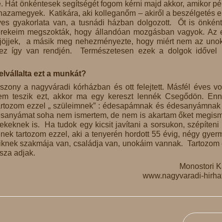
. Hát önkéntesek segítségét fogom kérni majd akkor, amikor pé
 hazamegyek. Katikára, aki kolleganőm – akiről a beszélgetés e
éves gyakorlata van, a tusnádi házban dolgozott. Őt is önkén
gyerekeim megszokták, hogy állandóan mozgásban vagyok. Az 
ejöjjek, a másik meg nehezményezte, hogy miért nem az uno
ez így van rendjén. Természetesen ezek a dolgok idővel
elvállalta ezt a munkát?
zony a nagyváradi kórházban és ott felejtett. Másfél éves vo
nem teszik ezt, akkor ma egy kereszt lennék Csegődön. En
 Tartozom ezzel „ szüleimnek” : édesapámnak és édesanyámnak
esanyámat soha nem ismertem, de nem is akartam őket megism
keknek is. Ha tudok egy kicsit javítani a sorsukon, szépíteni r
ek tartozom ezzel, aki a tenyerén hordott 55 évig, négy gyer
iknek szakmája van, családja van, unokáim vannak. Tartozom 
ssza adjak.
Monostori K
www.nagyvaradi-hirhat