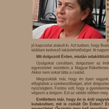
k
v
n
g
l
É
jó kapcsolat alakult ki. Azt tudtam, hogy Bu
találtam kedvező lakáslehetőséget. Itt nagy
Mit dolgozott Érden, miután odaköltözö
Újságokat csináltam, dolgoztam az érd
egyesületet vezettem, a Magyar Rákellenes 
Akkor nem sokat látta a család.
Megszokták már, hogy én ilyen vagyo
elfoglaltuk a szerkesztőséget, ahol dolgozt
nyüzsögtem. Fontos volt, hogy a gyerekeimet
végezni a dolgom. Ezt az utóbbi időben meg
Említettem már, hogy én is érdi vagyok
kutakodtam, mit is csinált Ön Érden? É
egyesületet. Őszintén meg kell mondjam, 