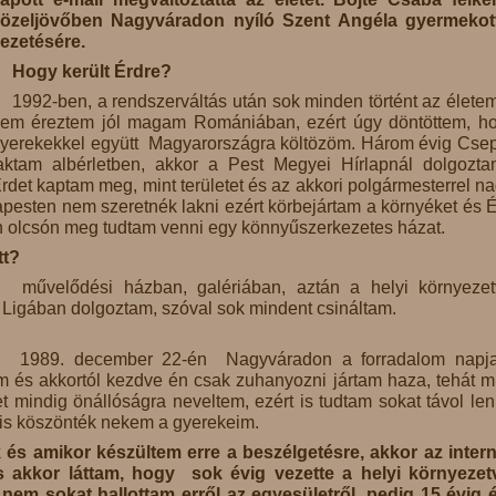
özeljövőben Nagyváradon nyíló Szent Angéla gyermekot
ezetésére.
Hogy került Érdre?
1992-ben, a rendszerváltás után sok minden történt az élete
em éreztem jól magam Romániában, ezért úgy döntöttem, h
yerekekkel együtt Magyarországra költözöm. Három évig Cse
aktam albérletben, akkor a Pest Megyei Hírlapnál dolgozt
rdet kaptam meg, mint területet és az akkori polgármesterrel n
dapesten nem szeretnék lakni ezért körbejártam a környéket és 
on olcsón meg tudtam venni egy könnyűszerkezetes házat.
tt?
i művelődési házban, galériában, aztán a helyi környeze
Ligában dolgoztam, szóval sok mindent csináltam.
k. 1989. december 22-én Nagyváradon a forradalom napj
am és akkortól kezdve én csak zuhanyozni jártam haza, tehát m
 mindig önállóságra neveltem, ezért is tudtam sokat távol len
 is köszönték nekem a gyerekeim.
 és amikor készültem erre a beszélgetésre, akkor az inter
s akkor láttam, hogy sok évig vezette a helyi környeze
nem sokat hallottam erről az egyesületről, pedig 15 évig 