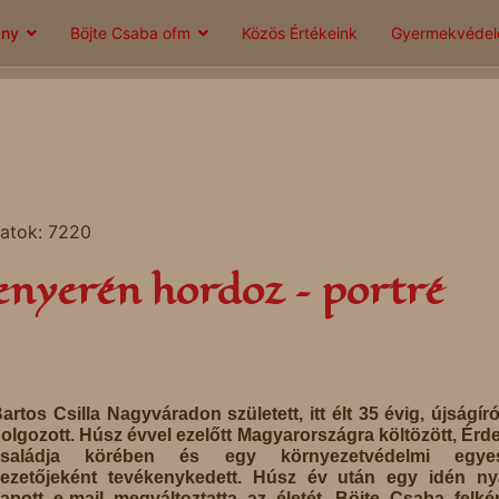
ány
Böjte Csaba ofm
Közös Értékeink
Gyermekvéde
latok: 7220
enyerén hordoz – portré
artos Csilla Nagyváradon született, itt élt 35 évig, újságír
olgozott. Húsz évvel ezelőtt Magyarországra költözött, Érde
családja körében és egy környezetvédelmi egyes
ezetőjeként tevékenykedett. Húsz év után egy idén ny
apott e-mail megváltoztatta az életét. Böjte Csaba felké