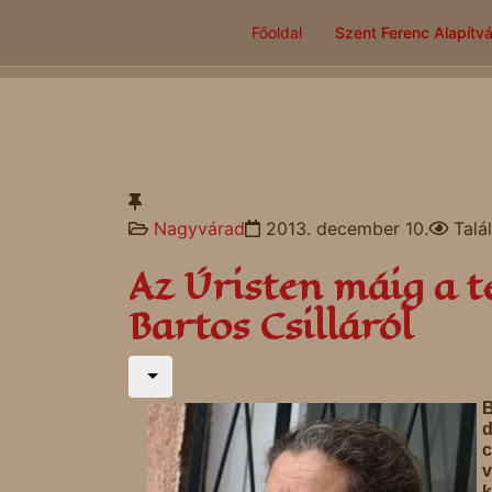
Főoldal
Szent Ferenc Alapítv
Nagyvárad
2013. december 10.
Talá
Az Úristen máig a t
Bartos Csilláról
B
d
v
k