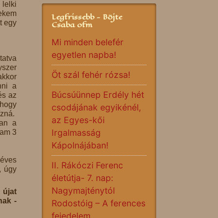
lelki
nekem
Legfrissebb - Böjte
t egy
Csaba ofm
Mi minden belefér
egyetlen napba!
tatva
yszer
Öt szál fehér rózsa!
akkor
nni a
Búcsúünnep Erdély hét
és az
 hogy
csodájának egyikénél,
ízná.
az Egyes-kői
van a
Irgalmasság
tam 3
Kápolnájában!
 éves
II. Rákóczi Ferenc
, úgy
életútja- 7. nap:
Nagymajténytól
 újat
nak -
Rodostóig – A ferences
fejedelem