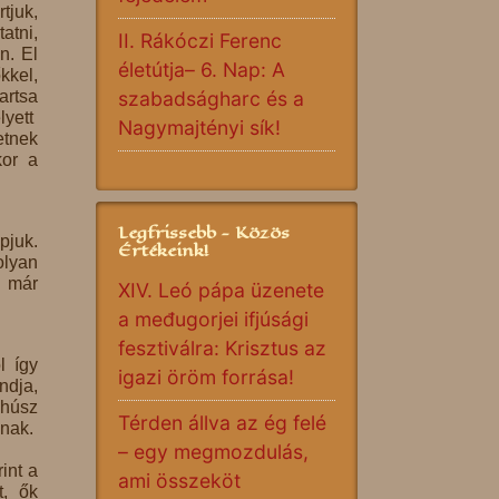
tjuk,
atni,
II. Rákóczi Ferenc
n. El
életútja– 6. Nap: A
kkel,
artsa
szabadságharc és a
lyett
Nagymajtényi sík!
etnek
kor a
Legfrissebb - Közös
pjuk.
Értékeink!
olyan
a már
XIV. Leó pápa üzenete
a međugorjei ifjúsági
fesztiválra: Krisztus az
l így
igazi öröm forrása!
ndja,
 húsz
Térden állva az ég felé
znak.
– egy megmozdulás,
int a
ami összeköt
t, ők