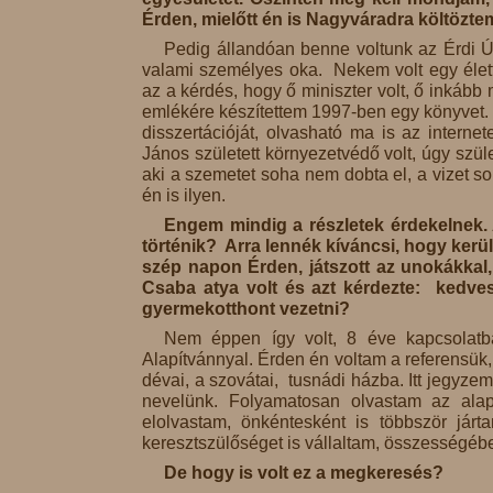
Érden, mielőtt én is Nagyváradra költözte
Pedig állandóan benne voltunk az Érdi Ú
valami személyes oka. Nekem volt egy élett
az a kérdés, hogy ő miniszter volt, ő inká
emlékére készítettem 1997-ben egy könyvet. 
disszertációját, olvasható ma is az inter
János született környezetvédő volt, úgy szüle
aki a szemetet soha nem dobta el, a vizet soh
én is ilyen.
Engem mindig a részletek érdekelnek. 
történik? Arra lennék kíváncsi, hogy kerü
szép napon Érden, játszott az unokákkal,
Csaba atya volt és azt kérdezte: kedve
gyermekotthont vezetni?
Nem éppen így volt, 8 éve kapcsolatb
Alapítvánnyal. Érden én voltam a referensük
dévai, a szovátai, tusnádi házba. Itt jegyz
nevelünk. Folyamatosan olvastam az alap
elolvastam, önkéntesként is többször jár
keresztszülőséget is vállaltam, összességéb
De hogy is volt ez a megkeresés?