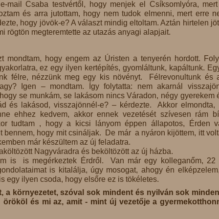
y e-mail Csaba testvértől, hogy menjek el Csíksomlyóra, mert 
oroztam és arra jutottam, hogy nem tudok elmenni, mert erre 
zte, hogy jövök-e? A választ mindig eltoltam. Aztán hirtelen jöt
i rögtön megteremtette az utazás anyagi alapjait.
zt mondtam, hogy engem az Úristen a tenyerén hordott. Foly
yakorlatra, ez egy ilyen kertépítés, gyomláltunk, kapáltunk. Eg
nk félre, nézzünk meg egy kis növényt. Félrevonultunk és 
gy? Igen – mondtam. Így folytatta: nem akarnál visszajö
 hogy se munkám, se lakásom nincs Váradon, négy gyerekem 
 és lakásod, visszajönnél-e? – kérdezte. Akkor elmondta,
ne ehhez kedvem, akkor ennek vezetését szívesen rám b
kor tudtam , hogy a kicsi lányom éppen állapotos, Érden 
 bennem, hogy mit csináljak. De már a nyáron kijöttem, itt vol
lkemben már készültem az új feladatra.
aköltözött Nagyváradra és beköltözött az új házba.
raim is is megérkeztek Érdről. Van már egy kolleganőm, 22
 gondolataimat is kitalálja, úgy mosogat, ahogy én elképzelem
s egy ilyen csoda, hogy elsőre ez is tökéletes.
t, a környezetet, szóval sok mindent és nyilván sok minden
n örököl és mi az, amit - mint új vezetője a gyermekotthon