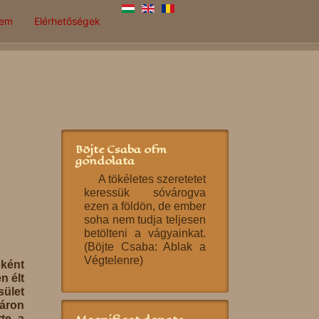
lem
Elérhetőségek
Böjte Csaba ofm
gondolata
A tökéletes szeretetet
keressük sóvárogva
ezen a földön, de ember
soha nem tudja teljesen
betölteni a vágyainkat.
(Böjte Csaba: Ablak a
Végtelenre)
óként
n élt
ület
áron
rte a