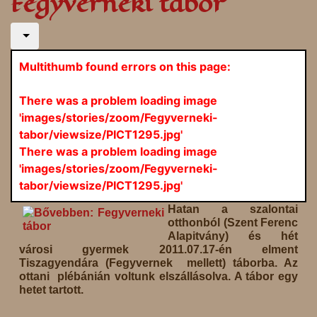
Fegyverneki tábor
Multithumb found errors on this page:
There was a problem loading image
'images/stories/zoom/Fegyverneki-
tabor/viewsize/PICT1295.jpg'
There was a problem loading image
'images/stories/zoom/Fegyverneki-
tabor/viewsize/PICT1295.jpg'
Hatan a szalontai
otthonból (Szent Ferenc
Alapitvány) és hét
városi gyermek 2011.07.17-én elment
Tiszagyendára (Fegyvernek mellett) táborba. Az
ottani plébánián voltunk elszállásolva. A tábor egy
hetet tartott.