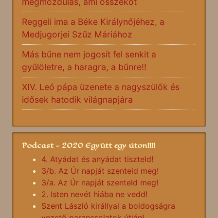
megmozdulás, ami összeköt
Reggeli ima a Béke Királynőjéhez, a
Medjugorjei Szűz Máriához
Más bűne nem jogosít fel senkit a
gyűlöletre, a haragra, a bűnre!!
XIV. Leó pápa üzenete a nagyszülők és
idősek hatodik világnapjára
Podcast - 2020 Együtt egy úton!!!!
4. Atyádat és anyádat tiszteld!
3/b. Az Úr napját szenteld meg!
3/a. Az Úr napját szenteld meg!
2. Isten nevét hiába ne vedd!
Szent László királlyal a boldogságra
vezető parancsolatok útján!