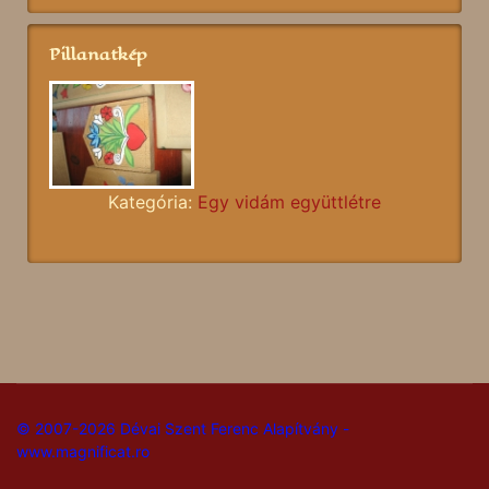
Pillanatkép
Kategória:
Egy vidám együttlétre
© 2007-2026 Dévai Szent Ferenc Alapítvány -
www.magnificat.ro