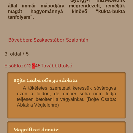
György-i házvezetőnk
által immár másodjára megrendezett, reméljük
magát hagyománnyá kinövő "kukta-bukta
tanfolyam".
Bővebben: Szakácstábor Szalontán
3. oldal / 5
Első
Előző
1
2
3
4
5
Tovább
Utolsó
Böjte Csaba ofm gondolata
A tökéletes szeretetet keressük sóvárogva
ezen a földön, de ember soha nem tudja
teljesen betölteni a vágyainkat. (Böjte Csaba:
Ablak a Végtelenre)
Magnificat donate