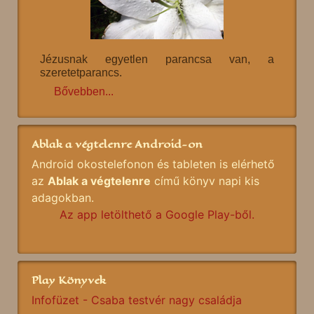
Jézusnak egyetlen parancsa van, a
szeretetparancs.
Bővebben...
Ablak a végtelenre Android-on
Android okostelefonon és tableten is elérhető
az
Ablak a végtelenre
című könyv napi kis
adagokban.
Az app letölthető a Google Play-ből.
Play Könyvek
Infofüzet - Csaba testvér nagy családja