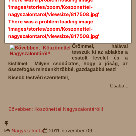
'images/stories/zoom/Koszonettel-
nagyszalontarol/viewsize/817508.jpg'
There was a problem loading image
'images/stories/zoom/Koszonettel-
nagyszalontarol/viewsize/817508.jpg'
Örömmel, hálával
tesszük ki az ablakba a
csatolt levelet és a
kisfilmet... Milyen csodálatos, hogy a jóság, az
összefogás mindenkit többé, gazdagabbá tesz!
Kisebb testvéri szeretettel,
Csaba t.
Bővebben: Köszönettel Nagyszalontáról!!
Nagyszalonta
2011. november 09.