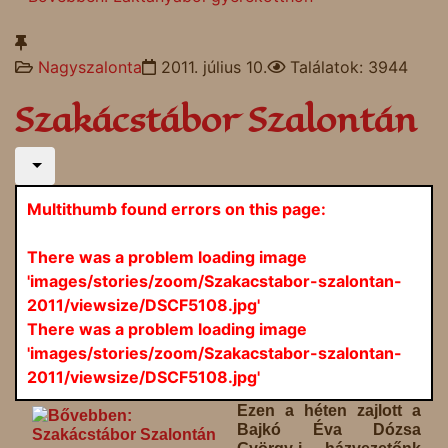
Nagyszalonta
2011. július 10.
Találatok: 3944
Szakácstábor Szalontán
Multithumb found errors on this page:
There was a problem loading image
'images/stories/zoom/Szakacstabor-szalontan-
2011/viewsize/DSCF5108.jpg'
There was a problem loading image
'images/stories/zoom/Szakacstabor-szalontan-
2011/viewsize/DSCF5108.jpg'
Ezen a héten zajlott a
Bajkó Éva Dózsa