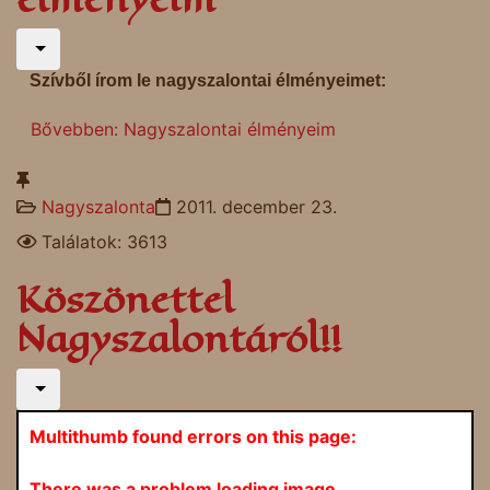
Szívből írom le nagyszalontai élményeimet:
Bővebben: Nagyszalontai élményeim
Nagyszalonta
2011. december 23.
Találatok: 3613
Köszönettel
Nagyszalontáról!!
Multithumb found errors on this page:
There was a problem loading image