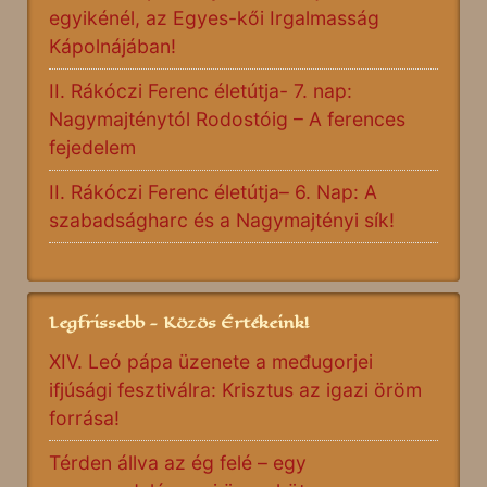
egyikénél, az Egyes-kői Irgalmasság
Kápolnájában!
II. Rákóczi Ferenc életútja- 7. nap:
Nagymajténytól Rodostóig – A ferences
fejedelem
II. Rákóczi Ferenc életútja– 6. Nap: A
szabadságharc és a Nagymajtényi sík!
Legfrissebb - Közös Értékeink!
XIV. Leó pápa üzenete a međugorjei
ifjúsági fesztiválra: Krisztus az igazi öröm
forrása!
Térden állva az ég felé – egy