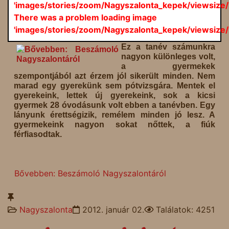
'images/stories/zoom/Nagyszalonta_kepek/viewsize/
There was a problem loading image
'images/stories/zoom/Nagyszalonta_kepek/viewsize/
Ez a tanév számunkra
nagyon különleges volt,
a gyermekek
szempontjából azt érzem jól sikerült minden. Nem
marad egy gyerekünk sem pótvizsgára. Mentek el
gyerekeink, lettek új gyerekeink, sok a kicsi
gyermek 28 óvodásunk volt ebben a tanévben. Egy
lányunk érettségizik, remélem minden jó lesz. A
gyermekeink nagyon sokat nőttek, a fiúk
férfiasodtak.
Bővebben: Beszámoló Nagyszalontáról
Nagyszalonta
2012. január 02.
Találatok: 4251