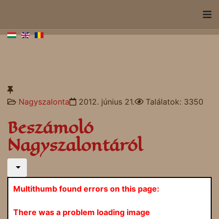
Nagyszalonta
2012. június 21.
Találatok: 3350
Beszámoló
Nagyszalontáról
Multithumb found errors on this page:
There was a problem loading image