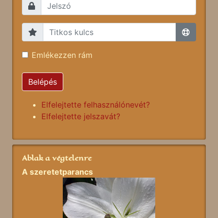
Emlékezzen rám
Belépés
Elfelejtette felhasználónevét?
Elfelejtette jelszavát?
Ablak a végtelenre
A szeretetparancs