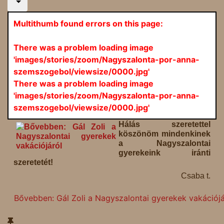
Multithumb found errors on this page:
There was a problem loading image
'images/stories/zoom/Nagyszalonta-por-anna-
szemszogebol/viewsize/0000.jpg'
There was a problem loading image
'images/stories/zoom/Nagyszalonta-por-anna-
szemszogebol/viewsize/0000.jpg'
Hálás szeretettel
köszönöm mindenkinek
a Nagyszalontai
gyerekeink iránti
szeretetét!
Csaba t.
Bővebben: Gál Zoli a Nagyszalontai gyerekek vakációjá