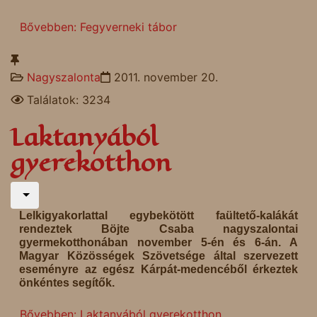
Bővebben: Fegyverneki tábor
Nagyszalonta
2011. november 20.
Találatok: 3234
Laktanyából
gyerekotthon
Lelkigyakorlattal egybekötött faültető-kalákát
rendeztek Böjte Csaba nagyszalontai
gyermekotthonában november 5-én és 6-án. A
Magyar Közösségek Szövetsége által szervezett
eseményre az egész Kárpát-medencéből érkeztek
önkéntes segítők.
Bővebben: Laktanyából gyerekotthon