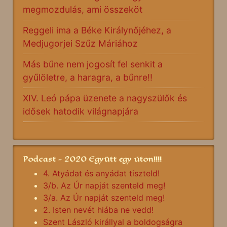
megmozdulás, ami összeköt
Reggeli ima a Béke Királynőjéhez, a
Medjugorjei Szűz Máriához
Más bűne nem jogosít fel senkit a
gyűlöletre, a haragra, a bűnre!!
XIV. Leó pápa üzenete a nagyszülők és
idősek hatodik világnapjára
Podcast - 2020 Együtt egy úton!!!!
4. Atyádat és anyádat tiszteld!
3/b. Az Úr napját szenteld meg!
3/a. Az Úr napját szenteld meg!
2. Isten nevét hiába ne vedd!
Szent László királlyal a boldogságra