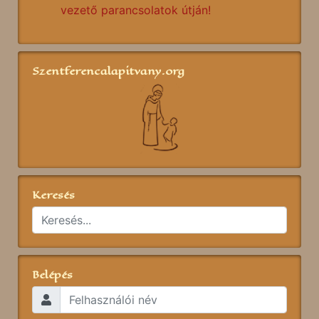
vezető parancsolatok útján!
Szentferencalapitvany.org
Keresés
Belépés