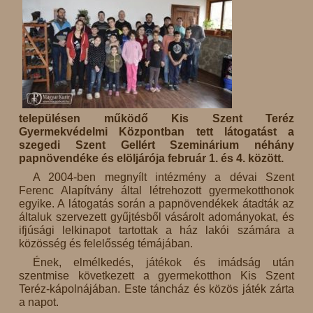
településen működő Kis Szent Teréz
Gyermekvédelmi Központban tett látogatást a
szegedi Szent Gellért Szeminárium néhány
papnövendéke és elöljárója február 1. és 4. között.
A 2004-ben megnyílt intézmény a dévai Szent
Ferenc Alapítvány által létrehozott gyermekotthonok
egyike. A látogatás során a papnövendékek átadták az
általuk szervezett gyűjtésből vásárolt adományokat, és
ifjúsági lelkinapot tartottak a ház lakói számára a
közösség és felelősség témájában.
Ének, elmélkedés, játékok és imádság után
szentmise következett a gyermekotthon Kis Szent
Teréz-kápolnájában. Este táncház és közös játék zárta
a napot.