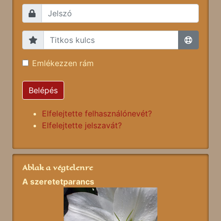
Emlékezzen rám
Belépés
Elfelejtette felhasználónevét?
Elfelejtette jelszavát?
Ablak a végtelenre
A szeretetparancs