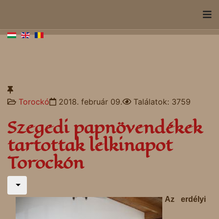
Torockó
2018. február 09.
Találatok: 3759
Szegedi papnövendékek
tartottak lelkinapot
Torockón
Az erdélyi