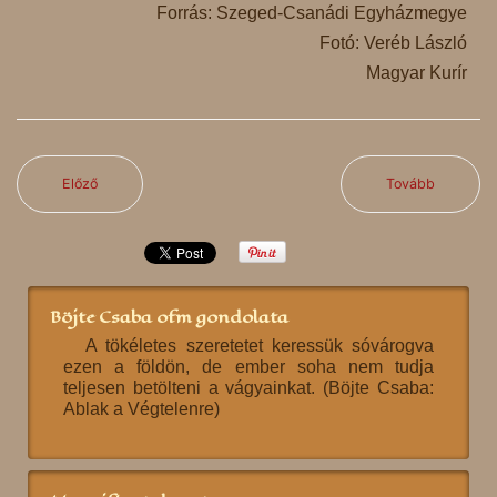
Forrás: Szeged-Csanádi Egyházmegye
Fotó: Veréb László
Magyar Kurír
Előző
Tovább
Böjte Csaba ofm gondolata
A tökéletes szeretetet keressük sóvárogva
ezen a földön, de ember soha nem tudja
teljesen betölteni a vágyainkat. (Böjte Csaba:
Ablak a Végtelenre)