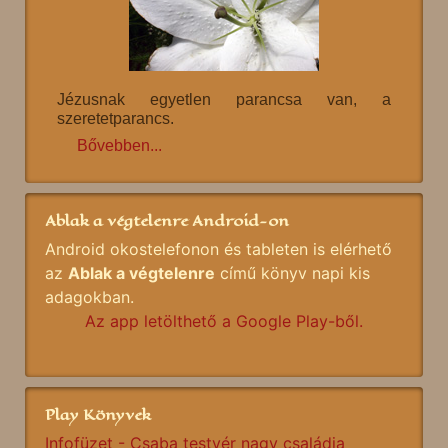
Jézusnak egyetlen parancsa van, a
szeretetparancs.
Bővebben...
Ablak a végtelenre Android-on
Android okostelefonon és tableten is elérhető
az
Ablak a végtelenre
című könyv napi kis
adagokban.
Az app letölthető a Google Play-ből.
Play Könyvek
Infofüzet - Csaba testvér nagy családja