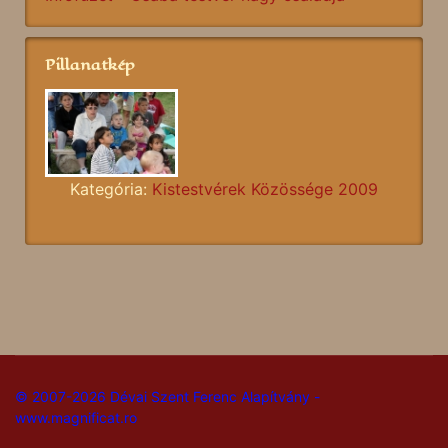
Pillanatkép
Kategória:
Kistestvérek Közössége 2009
© 2007-2026 Dévai Szent Ferenc Alapítvány -
www.magnificat.ro