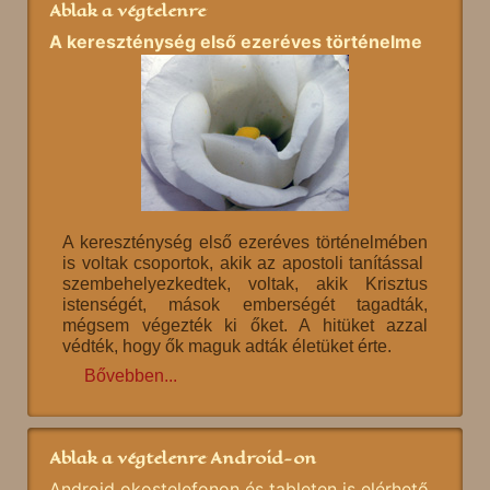
Ablak a végtelenre
A kereszténység első ezeréves történelme
A kereszténység első ezeréves történelmében
is voltak csoportok, akik az apostoli tanítással
szembehelyezkedtek, voltak, akik Krisztus
istenségét, mások emberségét tagadták,
mégsem végezték ki őket. A hitüket azzal
védték, hogy ők maguk adták életüket érte.
Bővebben...
Ablak a végtelenre Android-on
Android okostelefonon és tableten is elérhető