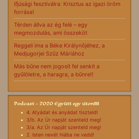
ifjúsági fesztiválra: Krisztus az igazi öröm
forrása!
Térden állva az ég felé – egy
megmozdulás, ami összeköt
Reggeli ima a Béke Királynőjéhez, a
Medjugorjei Szűz Máriához
Más bűne nem jogosít fel senkit a
gyűlöletre, a haragra, a bűnre!!
Podcast - 2020 Együtt egy úton!!!!
4. Atyádat és anyádat tiszteld!
3/b. Az Úr napját szenteld meg!
3/a. Az Úr napját szenteld meg!
2. Isten nevét hiába ne vedd!