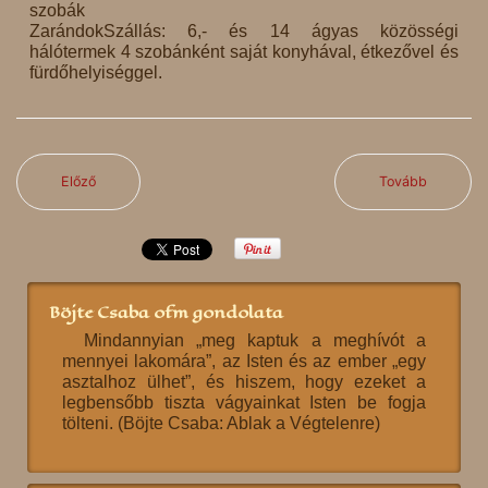
szobák
ZarándokSzállás: 6,- és 14 ágyas közösségi
hálótermek 4 szobánként saját konyhával, étkezővel és
fürdőhelyiséggel.
Előző
Tovább
Böjte Csaba ofm gondolata
Mindannyian „meg kaptuk a meghívót a
mennyei lakomára”, az Isten és az ember „egy
asztalhoz ülhet”, és hiszem, hogy ezeket a
legbensőbb tiszta vágyainkat Isten be fogja
tölteni. (Böjte Csaba: Ablak a Végtelenre)