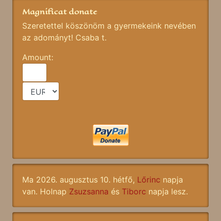
Magnificat donate
Szeretettel köszönöm a gyermekeink nevében
az adományt! Csaba t.
Amount:
Ma 2026. augusztus 10. hétfő,
Lőrinc
napja
van. Holnap
Zsuzsanna
és
Tiborc
napja lesz.