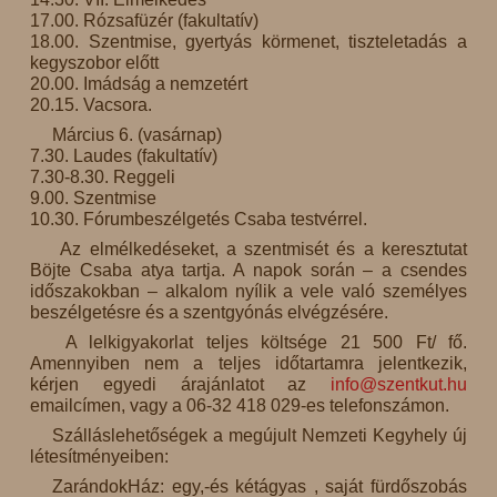
17.00. Rózsafüzér (fakultatív)
18.00. Szentmise, gyertyás körmenet, tiszteletadás a
kegyszobor előtt
20.00. Imádság a nemzetért
20.15. Vacsora.
Március 6. (vasárnap)
7.30. Laudes (fakultatív)
7.30-8.30. Reggeli
9.00. Szentmise
10.30. Fórumbeszélgetés Csaba testvérrel.
Az elmélkedéseket, a szentmisét és a keresztutat
Böjte Csaba atya tartja. A napok során – a csendes
időszakokban – alkalom nyílik a vele való személyes
beszélgetésre és a szentgyónás elvégzésére.
A lelkigyakorlat teljes költsége 21 500 Ft/ fő.
Amennyiben nem a teljes időtartamra jelentkezik,
kérjen egyedi árajánlatot az
info@szentkut.hu
emailcímen, vagy a 06-32 418 029-es telefonszámon.
Szálláslehetőségek a megújult Nemzeti Kegyhely új
létesítményeiben:
ZarándokHáz: egy,-és kétágyas , saját fürdőszobás