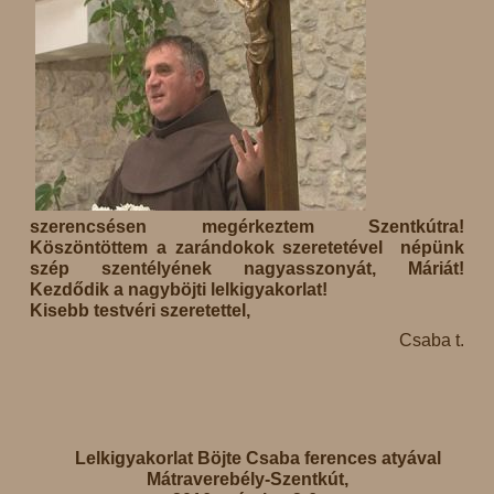
szerencsésen megérkeztem Szentkútra!
Köszöntöttem a zarándokok szeretetével népünk
szép szentélyének nagyasszonyát, Máriát!
Kezdődik a nagyböjti lelkigyakorlat!
Kisebb testvéri szeretettel,
Csaba t.
Lelkigyakorlat Böjte Csaba ferences atyával
Mátraverebély-Szentkút,