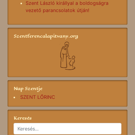
Szent László királlyal a boldogságra
vezető parancsolatok útján!
Szentferencalapitvany.org
Nap Szentje
SZENT LŐRINC
Keresés