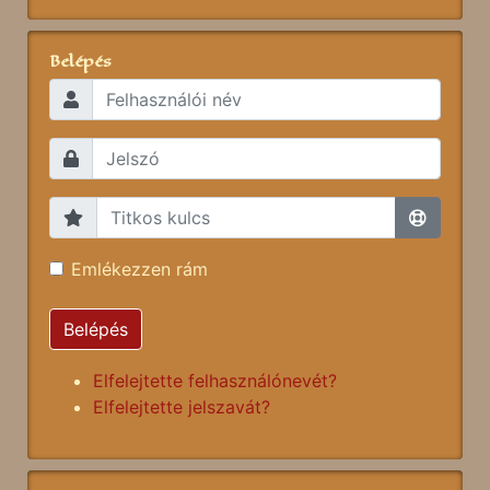
Belépés
Emlékezzen rám
Belépés
Elfelejtette felhasználónevét?
Elfelejtette jelszavát?