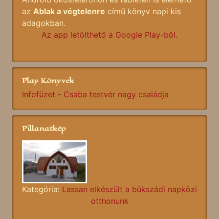
az
Ablak a végtelenre
című könyv napi kis
adagokban.
Az app letölthető a Google Play-ből.
Play Könyvek
Infofüzet - Csaba testvér nagy családja
Pillanatkép
Kategória:
Lassan elkészült a bükszádi napközi
otthonunk