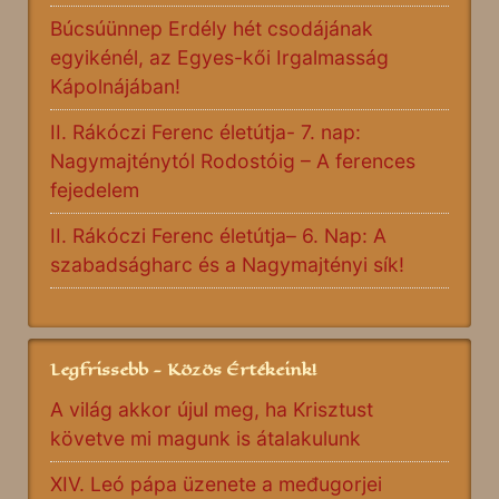
Búcsúünnep Erdély hét csodájának
egyikénél, az Egyes-kői Irgalmasság
Kápolnájában!
II. Rákóczi Ferenc életútja- 7. nap:
Nagymajténytól Rodostóig – A ferences
fejedelem
II. Rákóczi Ferenc életútja– 6. Nap: A
szabadságharc és a Nagymajtényi sík!
Legfrissebb - Közös Értékeink!
A világ akkor újul meg, ha Krisztust
követve mi magunk is átalakulunk
XIV. Leó pápa üzenete a međugorjei